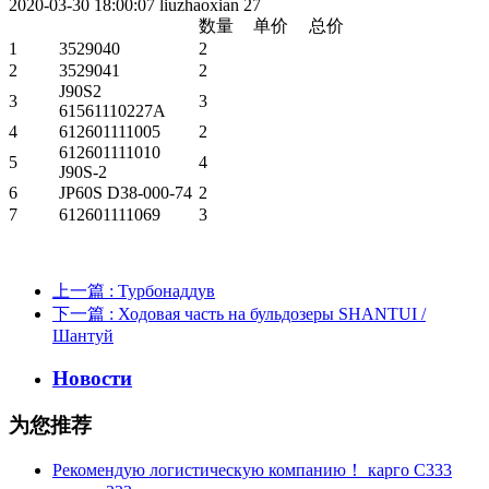
2020-03-30 18:00:07
liuzhaoxian
27
数量
单价
总价
1
3529040
2
2
3529041
2
J90S2
3
3
61561110227A
4
612601111005
2
612601111010
5
4
J90S-2
6
JP60S D38-000-74
2
7
612601111069
3
上一篇
: Турбонаддув
下一篇
: Ходовая часть на бульдозеры SHANTUI /
Шантуй
Новости
为您推荐
Рекомендую логистическую компанию！ карго C333