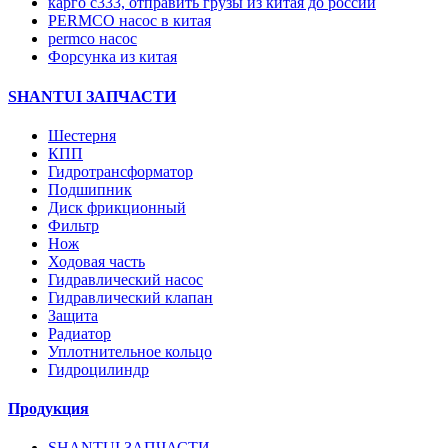
карго с333, отправить грузы из китая до россии
PERMCO насос в китая
permco насос
Форсунка из китая
SHANTUI ЗАПЧАСТИ
Шестерня
КПП
Гидротрансформатор
Подшипник
Диск фрикционный
Фильтр
Нож
Ходовая часть
Гидравлический насос
Гидравлический клапан
Защита
Радиатор
Уплотнительное кольцо
Гидроцилиндр
Продукция
SHANTUI ЗАПЧАСТИ