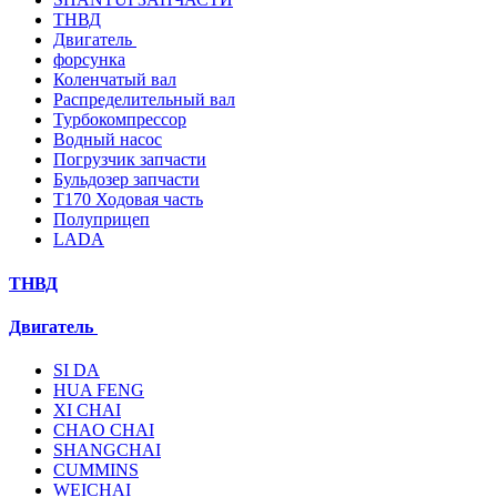
ТНВД
Двигатель
форсунка
Коленчатый вал
Распределительный вал
Турбокомпрессор
Водный насос
Погрузчик запчасти
Бульдозер запчасти
T170 Ходовая часть
Полуприцеп
LADA
ТНВД
Двигатель
SI DA
HUA FENG
XI CHAI
CHAO CHAI
SHANGCHAI
CUMMINS
WEICHAI