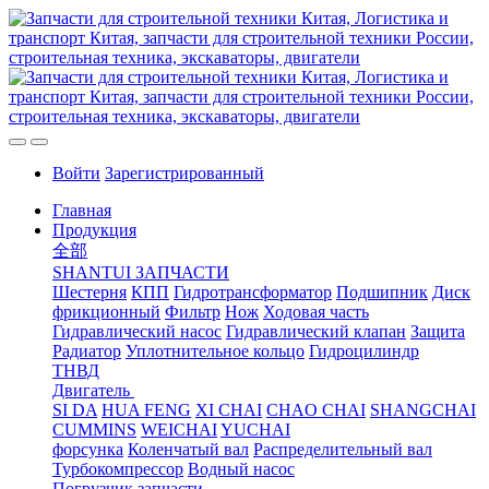
Войти
Зарегистрированный
Главная
Продукция
全部
SHANTUI ЗАПЧАСТИ
Шестерня
КПП
Гидротрансформатор
Подшипник
Диск
фрикционный
Фильтр
Нож
Ходовая часть
Гидравлический насос
Гидравлический клапан
Защита
Радиатор
Уплотнительное кольцо
Гидроцилиндр
ТНВД
Двигатель
SI DA
HUA FENG
XI CHAI
CHAO CHAI
SHANGCHAI
CUMMINS
WEICHAI
YUCHAI
форсунка
Коленчатый вал
Распределительный вал
Турбокомпрессор
Водный насос
Погрузчик запчасти