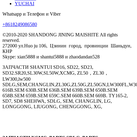
YUCHAI
Whatsapp и Телефон и Viber
+8618249086580
©2010-2020 SHANDONG JINING MAISHITE All rights
reserved.
272000 ул.Huo ju 106, Цзинин город, провинции Шаньдун,
КНР
Skype: xian5888 и shantui5888 и zhaodandan528
ЗАПЧАСТИ SHANTUI SD16, SD22, SD23,
SD32.SR20,SL30W,SL50W,XCMG, ZL50，ZL30，
LW300,lw500
SDLG,SEM,CHANGLIN,ZL30G,ZL50G,ZL50GN,LW300FL,W30
616B.SEM 630B.SEM 636B.SEM 639B.SEM 650B.SEM
658B.SEM 659B.SEM 659C.SEM 660B.SEM 669B. TY165-2,
SD7, SD8 SHEHWA, SDLG, SEM, CHANGLIN, LG,
LONGGONG, LIUGONG, CHENGGONG, XG,