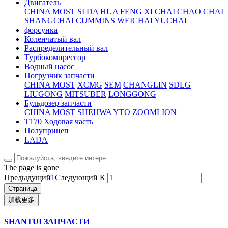
Двигатель
CHINA MOST
SI DA
HUA FENG
XI CHAI
CHAO CHAI
SHANGCHAI
CUMMINS
WEICHAI
YUCHAI
форсунка
Коленчатый вал
Распределительный вал
Турбокомпрессор
Водный насос
Погрузчик запчасти
CHINA MOST
XCMG
SEM
CHANGLIN
SDLG
LIUGONG
MITSUBER
LONGGONG
Бульдозер запчасти
CHINA MOST
SHEHWA
YTO
ZOOMLION
T170 Ходовая часть
Полуприцеп
LADA
The page is gone
Предыдущий
1
Следующий
К
加载更多
SHANTUI ЗАПЧАСТИ