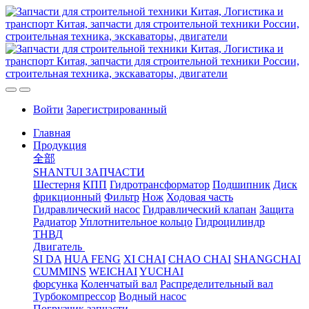
Войти
Зарегистрированный
Главная
Продукция
全部
SHANTUI ЗАПЧАСТИ
Шестерня
КПП
Гидротрансформатор
Подшипник
Диск
фрикционный
Фильтр
Нож
Ходовая часть
Гидравлический насос
Гидравлический клапан
Защита
Радиатор
Уплотнительное кольцо
Гидроцилиндр
ТНВД
Двигатель
SI DA
HUA FENG
XI CHAI
CHAO CHAI
SHANGCHAI
CUMMINS
WEICHAI
YUCHAI
форсунка
Коленчатый вал
Распределительный вал
Турбокомпрессор
Водный насос
Погрузчик запчасти