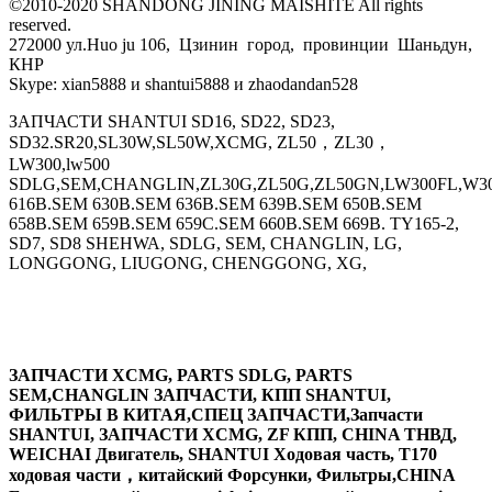
©2010-2020 SHANDONG JINING MAISHITE All rights
reserved.
272000 ул.Huo ju 106, Цзинин город, провинции Шаньдун,
КНР
Skype: xian5888 и shantui5888 и zhaodandan528
ЗАПЧАСТИ SHANTUI SD16, SD22, SD23,
SD32.SR20,SL30W,SL50W,XCMG, ZL50，ZL30，
LW300,lw500
SDLG,SEM,CHANGLIN,ZL30G,ZL50G,ZL50GN,LW300FL,W30
616B.SEM 630B.SEM 636B.SEM 639B.SEM 650B.SEM
658B.SEM 659B.SEM 659C.SEM 660B.SEM 669B. TY165-2,
SD7, SD8 SHEHWA, SDLG, SEM, CHANGLIN, LG,
LONGGONG, LIUGONG, CHENGGONG, XG,
ЗАПЧАСТИ XCMG, PARTS SDLG, PARTS
SEM,CHANGLIN ЗАПЧАСТИ, КПП SHANTUI,
ФИЛЬТРЫ В КИТАЯ,СПЕЦ ЗАПЧАСТИ,Запчасти
SHANTUI, ЗАПЧАСТИ XCMG, ZF КПП, CHINA ТНВД,
WEICHAI Двигатель, SHANTUI Ходовая часть, T170
ходовая части，китайский Форсунки, Фильтры,CHINA