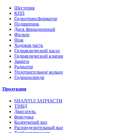
Шестерня
КПП
Гидротрансформатор
Подшипник
Диск фрикционный
Фильтр
Нож
Ходовая часть
Гидравлический насос
Гидравлический клапан
Защита
Радиатор
Уплотнительное кольцо
Гидроцилиндр
Продукция
SHANTUI ЗАПЧАСТИ
ТНВД
Двигатель
форсунка
Коленчатый вал
Распределительный вал
Турбокомпрессор