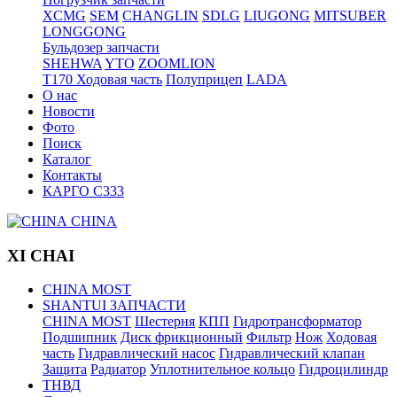
XCMG
SEM
CHANGLIN
SDLG
LIUGONG
MITSUBER
LONGGONG
Бульдозер запчасти
SHEHWA
YTO
ZOOMLION
T170 Ходовая часть
Полуприцеп
LADA
О нас
Новости
Фото
Поиск
Каталог
Контакты
КАРГО С333
CHINA
XI CHAI
CHINA MOST
SHANTUI ЗАПЧАСТИ
CHINA MOST
Шестерня
КПП
Гидротрансформатор
Подшипник
Диск фрикционный
Фильтр
Нож
Ходовая
часть
Гидравлический насос
Гидравлический клапан
Защита
Радиатор
Уплотнительное кольцо
Гидроцилиндр
ТНВД