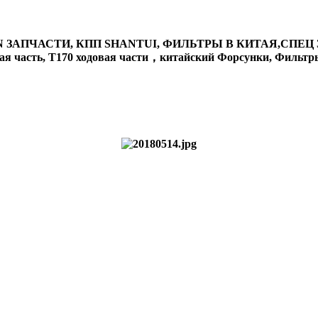
 ЗАПЧАСТИ, КПП SHANTUI, ФИЛЬТРЫ В КИТАЯ,СПЕЦ З
часть, T170 ходовая части，китайский Форсунки, Фильтры,