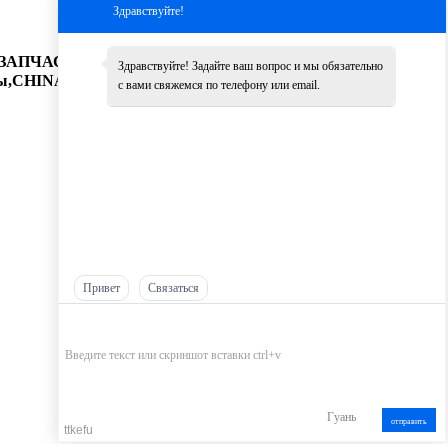
Здравствуйте!
АПЧАСТИ,Запчасти SHANTUI, ЗАПЧАСТИ XCMG, ZF
Здравствуйте! Задайте ваш вопрос и мы обязательно
CHINA Гидравлический насос, weichai коленчатый
с вами свяжемся по телефону или email.
Привет
Связаться
Гуань
отправить
ttkefu