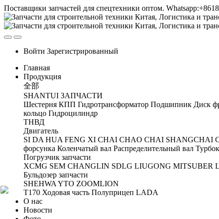
Поставщики запчастей для спецтехники оптом. Whatsapp:+861
Войти
Зарегистрированный
Главная
Продукция
全部
SHANTUI ЗАПЧАСТИ
Шестерня
КПП
Гидротрансформатор
Подшипник
Диск ф
кольцо
Гидроцилиндр
ТНВД
Двигатель
SI DA
HUA FENG
XI CHAI
CHAO CHAI
SHANGCHAI
форсунка
Коленчатый вал
Распределительный вал
Турбок
Погрузчик запчасти
XCMG
SEM
CHANGLIN
SDLG
LIUGONG
MITSUBER
Бульдозер запчасти
SHEHWA
YTO
ZOOMLION
T170 Ходовая часть
Полуприцеп
LADA
О нас
Новости
Фото