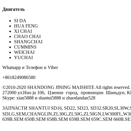
Двигатель
SI DA
HUA FENG
XI CHAI
CHAO CHAI
SHANGCHAI
CUMMINS
WEICHAI
YUCHAI
Whatsapp и Телефон и Viber
+8618249086580
©2010-2020 SHANDONG JINING MAISHITE All rights reserved.
272000 ул.Huo ju 106, Цзинин город, провинции Шаньдун, 
Skype: xian5888 и shantui5888 и zhaodandan528
ЗАПЧАСТИ SHANTUI SD16, SD22, SD23, SD32.SR20,SL30
SDLG,SEM,CHANGLIN,ZL30G,ZL50G,ZL50GN,LW300FL,W30
639B.SEM 650B.SEM 658B.SEM 659B.SEM 659C.SEM 660B.