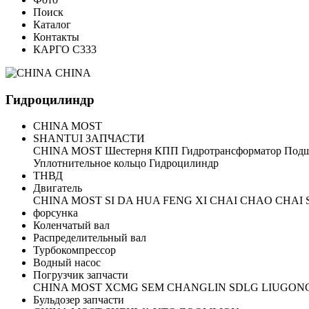
Поиск
Каталог
Контакты
КАРГО С333
CHINA
Гидроцилиндр
CHINA MOST
SHANTUI ЗАПЧАСТИ
CHINA MOST
Шестерня
КПП
Гидротрансформатор
Под
Уплотнительное кольцо
Гидроцилиндр
ТНВД
Двигатель
CHINA MOST
SI DA
HUA FENG
XI CHAI
CHAO CHAI
форсунка
Коленчатый вал
Распределительный вал
Турбокомпрессор
Водный насос
Погрузчик запчасти
CHINA MOST
XCMG
SEM
CHANGLIN
SDLG
LIUGON
Бульдозер запчасти