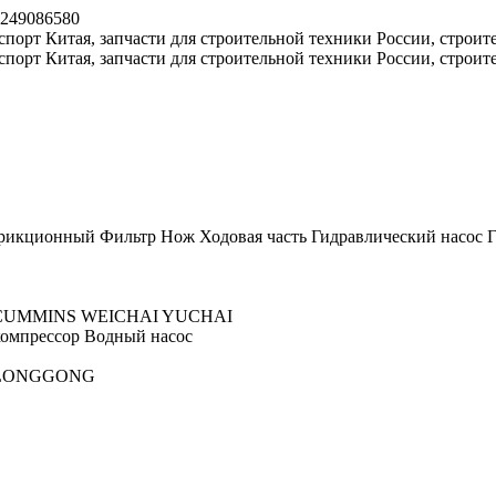
8249086580
рикционный
Фильтр
Нож
Ходовая часть
Гидравлический насос
Г
CUMMINS
WEICHAI
YUCHAI
омпрессор
Водный насос
LONGGONG