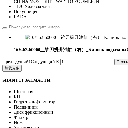
CHINA MOST
SHEHWA
YTO
ZOOMLION
T170 Ходовая часть
Полуприцеп
LADA
16Y-62-60000__铲刀提升油缸（右）_Клинок подъемный цили
Предыдущий
1
Следующий
К
加载更多
SHANTUI ЗАПЧАСТИ
Шестерня
КПП
Гидротрансформатор
Подшипник
Диск фрикционный
Фильтр
Нож
Ходовая часть