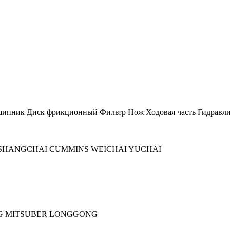
шипник
Диск фрикционный
Фильтр
Нож
Ходовая часть
Гидравли
SHANGCHAI
CUMMINS
WEICHAI
YUCHAI
G
MITSUBER
LONGGONG