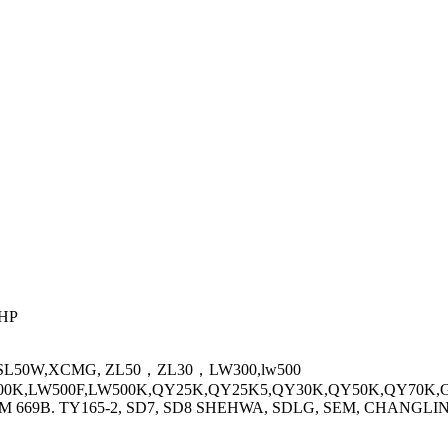
КНР
W,SL50W,XCMG, ZL50，ZL30，LW300,lw500
0K,LW500F,LW500K,QY25K,QY25K5,QY30K,QY50K,QY70K,GR
SEM 669B. TY165-2, SD7, SD8 SHEHWA, SDLG, SEM, CHAN