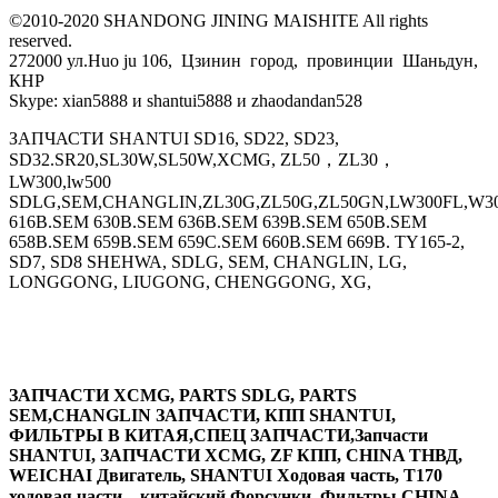
©2010-2020 SHANDONG JINING MAISHITE All rights
reserved.
272000 ул.Huo ju 106, Цзинин город, провинции Шаньдун,
КНР
Skype: xian5888 и shantui5888 и zhaodandan528
ЗАПЧАСТИ SHANTUI SD16, SD22, SD23,
SD32.SR20,SL30W,SL50W,XCMG, ZL50，ZL30，
LW300,lw500
SDLG,SEM,CHANGLIN,ZL30G,ZL50G,ZL50GN,LW300FL,W30
616B.SEM 630B.SEM 636B.SEM 639B.SEM 650B.SEM
658B.SEM 659B.SEM 659C.SEM 660B.SEM 669B. TY165-2,
SD7, SD8 SHEHWA, SDLG, SEM, CHANGLIN, LG,
LONGGONG, LIUGONG, CHENGGONG, XG,
ЗАПЧАСТИ XCMG, PARTS SDLG, PARTS
SEM,CHANGLIN ЗАПЧАСТИ, КПП SHANTUI,
ФИЛЬТРЫ В КИТАЯ,СПЕЦ ЗАПЧАСТИ,Запчасти
SHANTUI, ЗАПЧАСТИ XCMG, ZF КПП, CHINA ТНВД,
WEICHAI Двигатель, SHANTUI Ходовая часть, T170
ходовая части，китайский Форсунки, Фильтры,CHINA