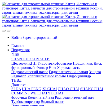
Войти
Зарегистрированный
Главная
Продукция
全部
SHANTUI ЗАПЧАСТИ
Шестерня
КПП
Гидротрансформатор
Подшипник
Диск
фрикционный
Фильтр
Нож
Ходовая часть
Гидравлический насос
Гидравлический клапан
Защита
Радиатор
Уплотнительное кольцо
Гидроцилиндр
ТНВД
Двигатель
SI DA
HUA FENG
XI CHAI
CHAO CHAI
SHANGCHAI
CUMMINS
WEICHAI
YUCHAI
форсунка
Коленчатый вал
Распределительный вал
Турбокомпрессор
Водный насос
Погрузчик запчасти