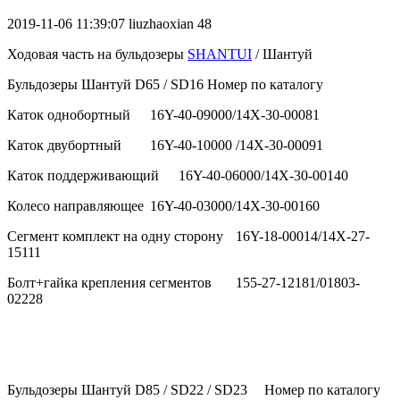
2019-11-06 11:39:07
liuzhaoxian
48
Ходовая часть на бульдозеры
SHANTUI
/ Шантуй
Бульдозеры Шантуй D65 / SD16
Номер по каталогу
Каток однобортный
16Y-40-09000/14X-30-00081
Каток двубортный
16Y-40-10000 /14X-30-00091
Каток поддерживающий
16Y-40-06000/14X-30-00140
Колесо направляющее
16Y-40-03000/14X-30-00160
Сегмент комплект на одну сторону
16Y-18-00014/14X-27-
15111
Болт+гайка крепления сегментов
155-27-12181/01803-
02228
Бульдозеры Шантуй D85 / SD22 / SD23
Номер по каталогу