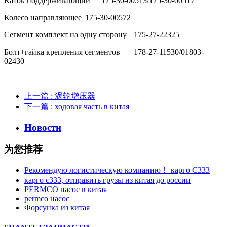
Каток поддерживающий
175-30-00513/175-30-00517
Колесо направляющее
175-30-00572
Сегмент комплект на одну сторону
175-27-22325
Болт+гайка крепления сегментов
178-27-11530/01803-
02430
上一篇
: 涡轮增压器
下一篇
: ходовая часть в китая
Новости
为您推荐
Рекомендую логистическую компанию！ карго C333
карго с333, отправить грузы из китая до россии
PERMCO насос в китая
permco насос
Форсунка из китая