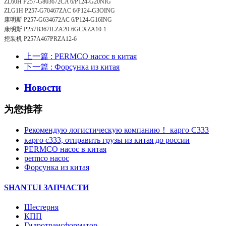
ZL60H P257-G803672CA 6/P124-G20NIG
ZLG1H P257-G70467ZAC 6/P124-G3OING
康明斯 P257-G634672AC 6/P124-G16ING
康明斯 P257B367ILZA20-6GCXZA10-1
挖装机 P257A467PRZA12-6
上一篇
: PERMCO насос в китая
下一篇
: Форсунка из китая
Новости
为您推荐
Рекомендую логистическую компанию！ карго C333
карго с333, отправить грузы из китая до россии
PERMCO насос в китая
permco насос
Форсунка из китая
SHANTUI ЗАПЧАСТИ
Шестерня
КПП
Гидротрансформатор