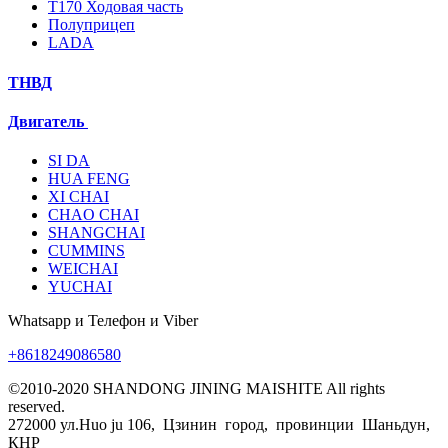
T170 Ходовая часть
Полуприцеп
LADA
ТНВД
Двигатель
SI DA
HUA FENG
XI CHAI
CHAO CHAI
SHANGCHAI
CUMMINS
WEICHAI
YUCHAI
Whatsapp и Телефон и Viber
+8618249086580
©2010-2020 SHANDONG JINING MAISHITE All rights
reserved.
272000 ул.Huo ju 106, Цзинин город, провинции Шаньдун,
КНР