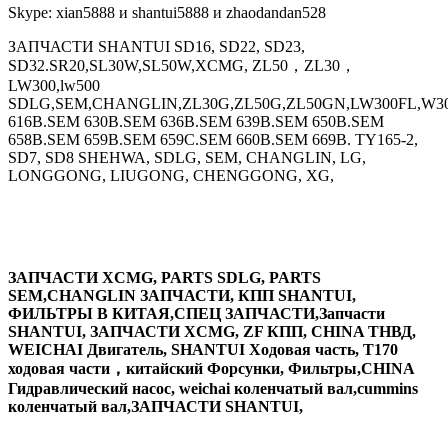
Skype: xian5888 и shantui5888 и zhaodandan528
ЗАПЧАСТИ SHANTUI SD16, SD22, SD23,
SD32.SR20,SL30W,SL50W,XCMG, ZL50，ZL30，
LW300,lw500
SDLG,SEM,CHANGLIN,ZL30G,ZL50G,ZL50GN,LW300FL,W30
616B.SEM 630B.SEM 636B.SEM 639B.SEM 650B.SEM
658B.SEM 659B.SEM 659C.SEM 660B.SEM 669B. TY165-2,
SD7, SD8 SHEHWA, SDLG, SEM, CHANGLIN, LG,
LONGGONG, LIUGONG, CHENGGONG, XG,
ЗАПЧАСТИ XCMG, PARTS SDLG, PARTS
SEM,CHANGLIN ЗАПЧАСТИ, КПП SHANTUI,
ФИЛЬТРЫ В КИТАЯ,СПЕЦ ЗАПЧАСТИ,Запчасти
SHANTUI, ЗАПЧАСТИ XCMG, ZF КПП, CHINA ТНВД,
WEICHAI Двигатель, SHANTUI Ходовая часть, T170
ходовая части，китайский Форсунки, Фильтры,CHINA
Гидравлический насос, weichai коленчатый вал,cummins
коленчатый вал,ЗАПЧАСТИ SHANTUI,