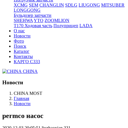
XCMG
SEM
CHANGLIN
SDLG
LIUGONG
MITSUBER
LONGGONG
Бульдозер запчасти
SHEHWA
YTO
ZOOMLION
T170 Ходовая часть
Полуприцеп
LADA
О нас
Новости
Фото
Поиск
Каталог
Контакты
КАРГО С333
CHINA
Новости
CHINA MOST
Главная
Новости
permco насос
2020-12-03 20:05:51
liuzhaoxian
331