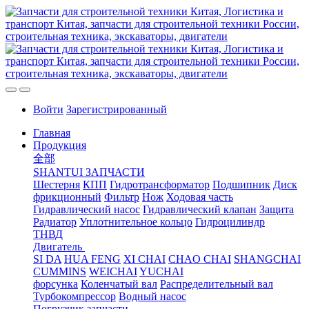
Войти
Зарегистрированный
Главная
Продукция
全部
SHANTUI ЗАПЧАСТИ
Шестерня
КПП
Гидротрансформатор
Подшипник
Диск
фрикционный
Фильтр
Нож
Ходовая часть
Гидравлический насос
Гидравлический клапан
Защита
Радиатор
Уплотнительное кольцо
Гидроцилиндр
ТНВД
Двигатель
SI DA
HUA FENG
XI CHAI
CHAO CHAI
SHANGCHAI
CUMMINS
WEICHAI
YUCHAI
форсунка
Коленчатый вал
Распределительный вал
Турбокомпрессор
Водный насос
Погрузчик запчасти