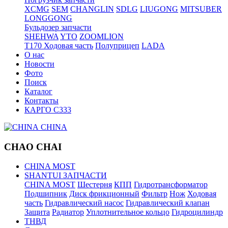
XCMG
SEM
CHANGLIN
SDLG
LIUGONG
MITSUBER
LONGGONG
Бульдозер запчасти
SHEHWA
YTO
ZOOMLION
T170 Ходовая часть
Полуприцеп
LADA
О нас
Новости
Фото
Поиск
Каталог
Контакты
КАРГО С333
CHINA
CHAO CHAI
CHINA MOST
SHANTUI ЗАПЧАСТИ
CHINA MOST
Шестерня
КПП
Гидротрансформатор
Подшипник
Диск фрикционный
Фильтр
Нож
Ходовая
часть
Гидравлический насос
Гидравлический клапан
Защита
Радиатор
Уплотнительное кольцо
Гидроцилиндр
ТНВД