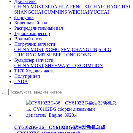
Двигатель
CHINA MOST
SI DA
HUA FENG
XI CHAI
CHAO CHAI
SHANGCHAI
CUMMINS
WEICHAI
YUCHAI
форсунка
Коленчатый вал
Распределительный вал
Турбокомпрессор
Водный насос
Погрузчик запчасти
CHINA MOST
XCMG
SEM
CHANGLIN
SDLG
LIUGONG
MITSUBER
LONGGONG
Бульдозер запчасти
CHINA MOST
SHEHWA
YTO
ZOOMLION
T170 Ходовая часть
Полуприцеп
LADA
CY6102BG-36__CY6102BG柴油发动机总成