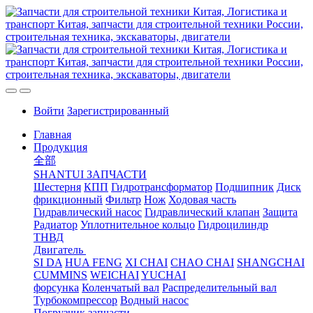
Войти
Зарегистрированный
Главная
Продукция
全部
SHANTUI ЗАПЧАСТИ
Шестерня
КПП
Гидротрансформатор
Подшипник
Диск
фрикционный
Фильтр
Нож
Ходовая часть
Гидравлический насос
Гидравлический клапан
Защита
Радиатор
Уплотнительное кольцо
Гидроцилиндр
ТНВД
Двигатель
SI DA
HUA FENG
XI CHAI
CHAO CHAI
SHANGCHAI
CUMMINS
WEICHAI
YUCHAI
форсунка
Коленчатый вал
Распределительный вал
Турбокомпрессор
Водный насос
Погрузчик запчасти