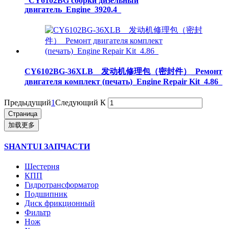
_CY6102BG сборки дизельный
двигатель_Engine_3920.4_
CY6102BG-36XLB__发动机修理包（密封件）_Ремонт
двигателя комплект (печать)_Engine Repair Kit_4.86_
Предыдущий
1
Следующий
К
加载更多
SHANTUI ЗАПЧАСТИ
Шестерня
КПП
Гидротрансформатор
Подшипник
Диск фрикционный
Фильтр
Нож