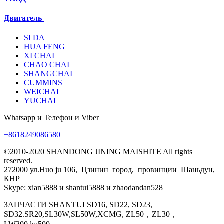
Двигатель
SI DA
HUA FENG
XI CHAI
CHAO CHAI
SHANGCHAI
CUMMINS
WEICHAI
YUCHAI
Whatsapp и Телефон и Viber
+8618249086580
©2010-2020 SHANDONG JINING MAISHITE All rights
reserved.
272000 ул.Huo ju 106, Цзинин город, провинции Шаньдун,
КНР
Skype: xian5888 и shantui5888 и zhaodandan528
ЗАПЧАСТИ SHANTUI SD16, SD22, SD23,
SD32.SR20,SL30W,SL50W,XCMG, ZL50，ZL30，