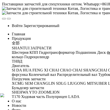
Поставщики запчастей для спецтехники оптом. Whatsapp:+861
Войти
Зарегистрированный
Главная
Продукция
全部
SHANTUI ЗАПЧАСТИ
Шестерня
КПП
Гидротрансформатор
Подшипник
Диск ф
кольцо
Гидроцилиндр
ТНВД
Двигатель
SI DA
HUA FENG
XI CHAI
CHAO CHAI
SHANGCHAI
форсунка
Коленчатый вал
Распределительный вал
Турбок
Погрузчик запчасти
XCMG
SEM
CHANGLIN
SDLG
LIUGONG
MITSUBER
Бульдозер запчасти
SHEHWA
YTO
ZOOMLION
T170 Ходовая часть
Полуприцеп
LADA
О нас
Новости
Фото