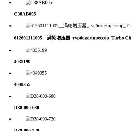
C38AB005
612601111005__涡轮增压器_турбокомпрессор_Turbo Ch
4035199
4049355
D38-000-680
D38-000-720