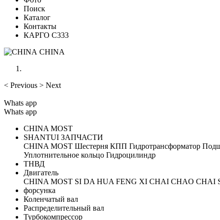
Поиск
Каталог
Контакты
КАРГО С333
CHINA
<
Previous
>
Next
Whats app
Whats app
CHINA MOST
SHANTUI ЗАПЧАСТИ
CHINA MOST
Шестерня
КПП
Гидротрансформатор
Под
Уплотнительное кольцо
Гидроцилиндр
ТНВД
Двигатель
CHINA MOST
SI DA
HUA FENG
XI CHAI
CHAO CHAI
форсунка
Коленчатый вал
Распределительный вал
Турбокомпрессор