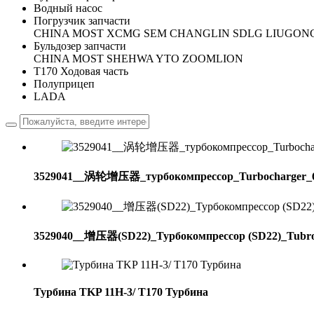
Водный насос
Погрузчик запчасти
CHINA MOST
XCMG
SEM
CHANGLIN
SDLG
LIUGON
Бульдозер запчасти
CHINA MOST
SHEHWA
YTO
ZOOMLION
T170 Ходовая часть
Полуприцеп
LADA
3529041__涡轮增压器_турбокомпрессор_Turbocharge
3529040__增压器(SD22)_Турбокомпрессор (SD22)_Tubro
Турбина TKP 11H-3/ T170 Турбина