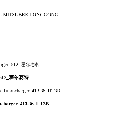
G
MITSUBER
LONGGONG
r_612_霍尔赛特
charger_413.36_HT3B