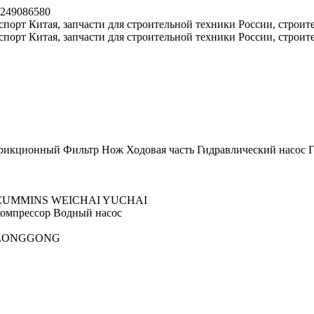
8249086580
рикционный
Фильтр
Нож
Ходовая часть
Гидравлический насос
Г
CUMMINS
WEICHAI
YUCHAI
омпрессор
Водный насос
LONGGONG