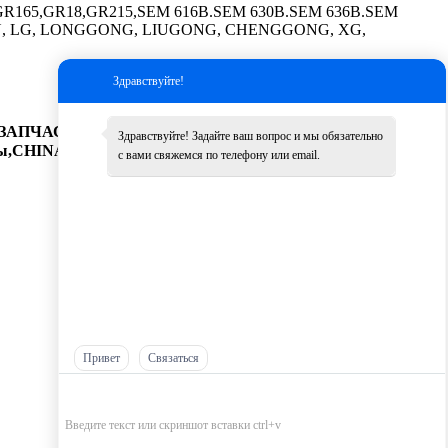
165,GR18,GR215,SEM 616B.SEM 630B.SEM 636B.SEM
GLIN, LG, LONGGONG, LIUGONG, CHENGGONG, XG,
Здравствуйте!
АПЧАСТИ,Запчасти SHANTUI, ЗАПЧАСТИ XCMG, ZF
Здравствуйте! Задайте ваш вопрос и мы обязательно
CHINA Гидравлический насос, weichai коленчатый
с вами свяжемся по телефону или email.
Привет
Связаться