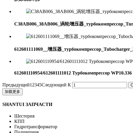
C38AB006_38AB006_涡轮增压器_турбокомпрессор_Turb
612601111069__增压器_турбокомпрессор_Tubochar
612601110954/612601111012 Турбокомпрессор WP10.336
Предыдущий
1
2
3
4
5
Следующий
К
加载更多
SHANTUI ЗАПЧАСТИ
Шестерня
КПП
Гидротрансформатор
Подшипник