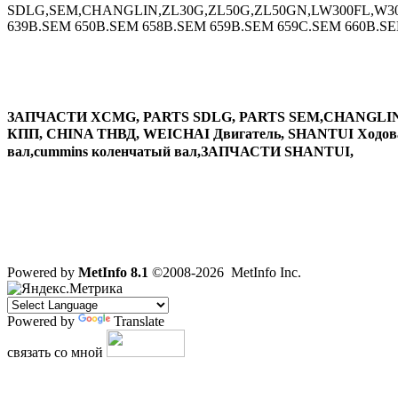
SDLG,SEM,CHANGLIN,ZL30G,ZL50G,ZL50GN,LW300FL,W30
639B.SEM 650B.SEM 658B.SEM 659B.SEM 659C.SEM 660B.
ЗАПЧАСТИ XCMG, PARTS SDLG, PARTS SEM,CHANGLIN
КПП, CHINA ТНВД, WEICHAI Двигатель, SHANTUI Ходовая 
вал,cummins коленчатый вал,ЗАПЧАСТИ SHANTUI,
Powered by
MetInfo 8.1
©2008-2026
MetInfo Inc.
Powered by
Translate
связать со мной