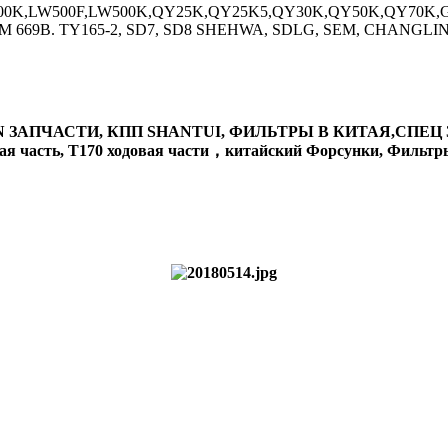
0K,LW500F,LW500K,QY25K,QY25K5,QY30K,QY50K,QY70K,GR
SEM 669B. TY165-2, SD7, SD8 SHEHWA, SDLG, SEM, CHAN
 ЗАПЧАСТИ, КПП SHANTUI, ФИЛЬТРЫ В КИТАЯ,СПЕЦ З
часть, T170 ходовая части，китайский Форсунки, Фильтры,