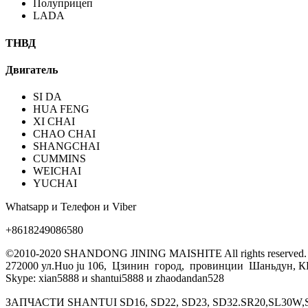
Полуприцеп
LADA
ТНВД
Двигатель
SI DA
HUA FENG
XI CHAI
CHAO CHAI
SHANGCHAI
CUMMINS
WEICHAI
YUCHAI
Whatsapp и Телефон и Viber
+8618249086580
©2010-2020 SHANDONG JINING MAISHITE All rights reserved.
272000 ул.Huo ju 106, Цзинин город, провинции Шаньдун, 
Skype: xian5888 и shantui5888 и zhaodandan528
ЗАПЧАСТИ SHANTUI SD16, SD22, SD23, SD32.SR20,SL30