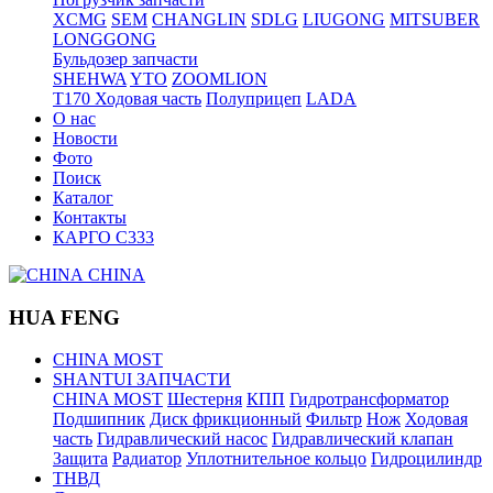
XCMG
SEM
CHANGLIN
SDLG
LIUGONG
MITSUBER
LONGGONG
Бульдозер запчасти
SHEHWA
YTO
ZOOMLION
T170 Ходовая часть
Полуприцеп
LADA
О нас
Новости
Фото
Поиск
Каталог
Контакты
КАРГО С333
CHINA
HUA FENG
CHINA MOST
SHANTUI ЗАПЧАСТИ
CHINA MOST
Шестерня
КПП
Гидротрансформатор
Подшипник
Диск фрикционный
Фильтр
Нож
Ходовая
часть
Гидравлический насос
Гидравлический клапан
Защита
Радиатор
Уплотнительное кольцо
Гидроцилиндр
ТНВД