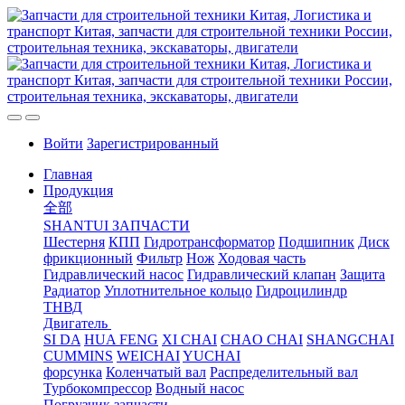
Войти
Зарегистрированный
Главная
Продукция
全部
SHANTUI ЗАПЧАСТИ
Шестерня
КПП
Гидротрансформатор
Подшипник
Диск
фрикционный
Фильтр
Нож
Ходовая часть
Гидравлический насос
Гидравлический клапан
Защита
Радиатор
Уплотнительное кольцо
Гидроцилиндр
ТНВД
Двигатель
SI DA
HUA FENG
XI CHAI
CHAO CHAI
SHANGCHAI
CUMMINS
WEICHAI
YUCHAI
форсунка
Коленчатый вал
Распределительный вал
Турбокомпрессор
Водный насос
Погрузчик запчасти