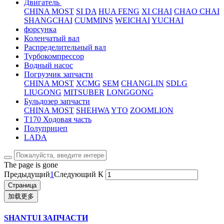
Двигатель
CHINA MOST
SI DA
HUA FENG
XI CHAI
CHAO CHAI
SHANGCHAI
CUMMINS
WEICHAI
YUCHAI
форсунка
Коленчатый вал
Распределительный вал
Турбокомпрессор
Водный насос
Погрузчик запчасти
CHINA MOST
XCMG
SEM
CHANGLIN
SDLG
LIUGONG
MITSUBER
LONGGONG
Бульдозер запчасти
CHINA MOST
SHEHWA
YTO
ZOOMLION
T170 Ходовая часть
Полуприцеп
LADA
The page is gone
Предыдущий
1
Следующий
К
加载更多
SHANTUI ЗАПЧАСТИ