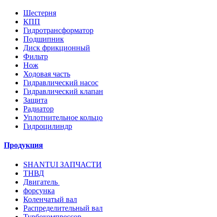
Шестерня
КПП
Гидротрансформатор
Подшипник
Диск фрикционный
Фильтр
Нож
Ходовая часть
Гидравлический насос
Гидравлический клапан
Защита
Радиатор
Уплотнительное кольцо
Гидроцилиндр
Продукция
SHANTUI ЗАПЧАСТИ
ТНВД
Двигатель
форсунка
Коленчатый вал
Распределительный вал
Турбокомпрессор