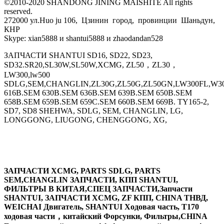
©2010-2020 SHANDONG JINING MAISHITE All rights
reserved.
272000 ул.Huo ju 106, Цзинин город, провинции Шаньдун,
КНР
Skype: xian5888 и shantui5888 и zhaodandan528
ЗАПЧАСТИ SHANTUI SD16, SD22, SD23,
SD32.SR20,SL30W,SL50W,XCMG, ZL50，ZL30，
LW300,lw500
SDLG,SEM,CHANGLIN,ZL30G,ZL50G,ZL50GN,LW300FL,W30
616B.SEM 630B.SEM 636B.SEM 639B.SEM 650B.SEM
658B.SEM 659B.SEM 659C.SEM 660B.SEM 669B. TY165-2,
SD7, SD8 SHEHWA, SDLG, SEM, CHANGLIN, LG,
LONGGONG, LIUGONG, CHENGGONG, XG,
ЗАПЧАСТИ XCMG, PARTS SDLG, PARTS
SEM,CHANGLIN ЗАПЧАСТИ, КПП SHANTUI,
ФИЛЬТРЫ В КИТАЯ,СПЕЦ ЗАПЧАСТИ,Запчасти
SHANTUI, ЗАПЧАСТИ XCMG, ZF КПП, CHINA ТНВД,
WEICHAI Двигатель, SHANTUI Ходовая часть, T170
ходовая части，китайский Форсунки, Фильтры,CHINA