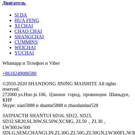
Двигатель
SI DA
HUA FENG
XI CHAI
CHAO CHAI
SHANGCHAI
CUMMINS
WEICHAI
YUCHAI
Whatsapp и Телефон и Viber
+8618249086580
©2010-2020 SHANDONG JINING MAISHITE All rights
reserved.
272000 ул.Huo ju 106, Цзинин город, провинции Шаньдун,
КНР
Skype: xian5888 и shantui5888 и zhaodandan528
ЗАПЧАСТИ SHANTUI SD16, SD22, SD23,
SD32.SR20,SL30W,SL50W,XCMG, ZL50，ZL30，
LW300,lw500
SDLG,SEM,CHANGLIN,ZL30G,ZL50G,ZL50GN,LW300FL,W30