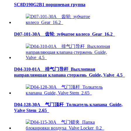
SC8D190G2B1 поршневая группа
D07-101-30A__齿轮_зубчатое колесо_Gear_16.2_
D04-310-01A__排气门导杆_Выхлопная
направляющая клапана стержень_Guide, Valve_4.5_
D04-128-30A__气门顶杆_Толкатель клапана_Guide,
Valve Stem_2.65_