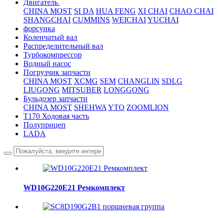
Двигатель
CHINA MOST
SI DA
HUA FENG
XI CHAI
CHAO CHAI
SHANGCHAI
CUMMINS
WEICHAI
YUCHAI
форсунка
Коленчатый вал
Распределительный вал
Турбокомпрессор
Водный насос
Погрузчик запчасти
CHINA MOST
XCMG
SEM
CHANGLIN
SDLG
LIUGONG
MITSUBER
LONGGONG
Бульдозер запчасти
CHINA MOST
SHEHWA
YTO
ZOOMLION
T170 Ходовая часть
Полуприцеп
LADA
WD10G220E21 Ремкомплект