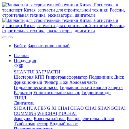
Войти
Зарегистрированный
Главная
Продукция
全部
SHANTUI ЗАПЧАСТИ
Шестерня
КПП
Гидротрансформатор
Подшипник
Диск
фрикционный
Фильтр
Нож
Ходовая часть
Гидравлический насос
Гидравлический клапан
Защита
Радиатор
Уплотнительное кольцо
Гидроцилиндр
ТНВД
Двигатель
SI DA
HUA FENG
XI CHAI
CHAO CHAI
SHANGCHAI
CUMMINS
WEICHAI
YUCHAI
форсунка
Коленчатый вал
Распределительный вал
Турбокомпрессор
Водный насос
Погрузчик запчасти