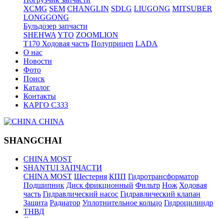
XCMG
SEM
CHANGLIN
SDLG
LIUGONG
MITSUBER
LONGGONG
Бульдозер запчасти
SHEHWA
YTO
ZOOMLION
T170 Ходовая часть
Полуприцеп
LADA
О нас
Новости
Фото
Поиск
Каталог
Контакты
КАРГО С333
CHINA
SHANGCHAI
CHINA MOST
SHANTUI ЗАПЧАСТИ
CHINA MOST
Шестерня
КПП
Гидротрансформатор
Подшипник
Диск фрикционный
Фильтр
Нож
Ходовая
часть
Гидравлический насос
Гидравлический клапан
Защита
Радиатор
Уплотнительное кольцо
Гидроцилиндр
ТНВД