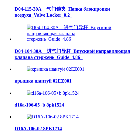
D04-115-30A__气门锁夹_Папка блокировки
воздуха_Valve Locker_0.2_
D04-104-30A__进气门导杆_Впускной направляющая
клапана стержень_Guide_4.86_
крышка шантуй 02EZ001
d16a-106-05+b 8pk1524
D16A-106-02 8PK1714