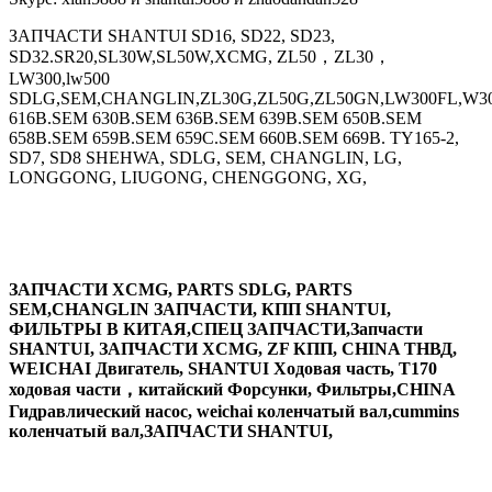
ЗАПЧАСТИ SHANTUI SD16, SD22, SD23,
SD32.SR20,SL30W,SL50W,XCMG, ZL50，ZL30，
LW300,lw500
SDLG,SEM,CHANGLIN,ZL30G,ZL50G,ZL50GN,LW300FL,W30
616B.SEM 630B.SEM 636B.SEM 639B.SEM 650B.SEM
658B.SEM 659B.SEM 659C.SEM 660B.SEM 669B. TY165-2,
SD7, SD8 SHEHWA, SDLG, SEM, CHANGLIN, LG,
LONGGONG, LIUGONG, CHENGGONG, XG,
ЗАПЧАСТИ XCMG, PARTS SDLG, PARTS
SEM,CHANGLIN ЗАПЧАСТИ, КПП SHANTUI,
ФИЛЬТРЫ В КИТАЯ,СПЕЦ ЗАПЧАСТИ,Запчасти
SHANTUI, ЗАПЧАСТИ XCMG, ZF КПП, CHINA ТНВД,
WEICHAI Двигатель, SHANTUI Ходовая часть, T170
ходовая части，китайский Форсунки, Фильтры,CHINA
Гидравлический насос, weichai коленчатый вал,cummins
коленчатый вал,ЗАПЧАСТИ SHANTUI,