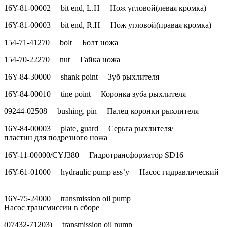
16Y-81-00002 bit end, L.H Нож угловой(левая кромка)
16Y-81-00003 bit end, R.H Нож угловой(правая кромка)
154-71-41270 bolt Болт ножа
154-70-22270 nut Гайка ножа
16Y-84-30000 shank point Зуб рыхлителя
16Y-84-00010 tine point Коронка зуба рыхлителя
09244-02508 bushing, pin Палец коронки рыхлителя
16Y-84-00003 plate, guard Серьга рыхлителя/
пластин для подрезного ножа
16Y-11-00000/CYJ380 Гидротрансформатор SD16
16Y-61-01000 hydraulic pump ass’y Насос гидравлический
16Y-75-24000 transmission oil pump
Насос трансмиссии в сборе
(07432-71203) transmission oil pump