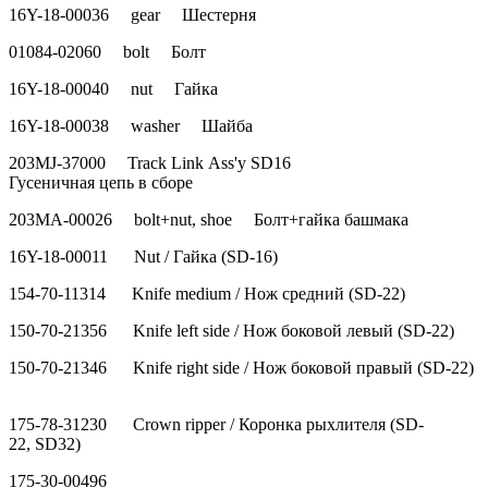
16Y-18-00036 gear Шестерня
01084-02060 bolt Болт
16Y-18-00040 nut Гайка
16Y-18-00038 washer Шайба
203MJ-37000 Track Link Ass'y SD16
Гусеничная цепь в сборе
203MA-00026 bolt+nut, shoe Болт+гайка башмака
16Y-18-00011 Nut / Гайка (SD-16)
154-70-11314 Knife medium / Нож средний (SD-22)
150-70-21356 Knife left side / Нож боковой левый (SD-22)
150-70-21346 Knife right side / Нож боковой правый (SD-22)
175-78-31230 Crown ripper / Коронка рыхлителя (SD-
22, SD32)
175-30-00496