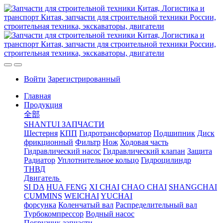
Войти
Зарегистрированный
Главная
Продукция
全部
SHANTUI ЗАПЧАСТИ
Шестерня
КПП
Гидротрансформатор
Подшипник
Диск
фрикционный
Фильтр
Нож
Ходовая часть
Гидравлический насос
Гидравлический клапан
Защита
Радиатор
Уплотнительное кольцо
Гидроцилиндр
ТНВД
Двигатель
SI DA
HUA FENG
XI CHAI
CHAO CHAI
SHANGCHAI
CUMMINS
WEICHAI
YUCHAI
форсунка
Коленчатый вал
Распределительный вал
Турбокомпрессор
Водный насос
Погрузчик запчасти