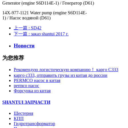
Generator (engine S6D114E-1) / Генератор (D61)
14X-977-1121 Water pump (engine S6D114E-
1) / Насос водяной (D61)
上一篇
: SD42
下一篇
: заказ shantui 2017 г.
Новости
为您推荐
Рекомендую логистическую компанию！ карго C333
карго с333, отправить грузы из китая до россии
PERMCO насос в китая
permco насос
Форсунка из китая
SHANTUI ЗАПЧАСТИ
Шестерня
КПП
Гидротрансформатор