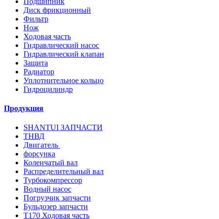
Подшипник
Диск фрикционный
Фильтр
Нож
Ходовая часть
Гидравлический насос
Гидравлический клапан
Защита
Радиатор
Уплотнительное кольцо
Гидроцилиндр
Продукция
SHANTUI ЗАПЧАСТИ
ТНВД
Двигатель
форсунка
Коленчатый вал
Распределительный вал
Турбокомпрессор
Водный насос
Погрузчик запчасти
Бульдозер запчасти
T170 Ходовая часть