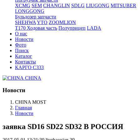
XCMG
SEM
CHANGLIN
SDLG
LIUGONG
MITSUBER
LONGGONG
Бульдозер запчасти
SHEHWA
YTO
ZOOMLION
T170 Ходовая часть
Полуприцеп
LADA
О нас
Новости
Фото
Поиск
Каталог
Контакты
КАРГО С333
CHINA
Новости
CHINA MOST
Главная
Новости
заявка SD16 SD22 SD32 В РОССИЯ
2017-05-01 13:21:39
liuzhaoxian
39