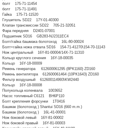
болт 175-71-11454
болт 175-71-11491
Гайка 175-71-11520
Глушитель SD22 17Y-01-40300
Клапан трансмиссии SD22 705-21-32051
Фара передняя D2401-07001
Подшипник SD16 GB283-NJ2311EC4
Болт/гайка башмака болотоход 16L-80-00024
Болт+гайка ножа отвала SD16 154-71-41270\154-70-11143
Нож центральный 16Y-81-00004/14X-71-11310
Кольцо круглого сечения 16Y-18-00035
Кольцо 16Y-18-00009
Ремень генератора 612600061295 (8РК1160) ZD160
Ремень вентилятора 612600061464 (10РК1643) ZD160
Фильтр воздушный 612600114993\KW2440
Кольцо 16Y-18-00008
Полукольца коленвала 1003652
Насос топливный С6121 BH6P110
Болт крепления форсунки 1T0416
Башмак (болотоход ) Shantui SD16 (660 m.m.)
Башмак (болотоход ) 16L-41-00001
Нож боковой левый 16Y-81-00002
Нож боковой правый 16Y-81-00003