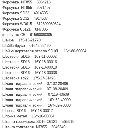
Форсунка NT855 3054218
Форсунка NT855 3071497
Форсунка SD22 4914505
Форсунка SD32 4914537
Форсунка WD615 612600080324
Форсунка С6121 8N7005
форсунка СБ 61560080305
Шайба 175-13-21770
Шайба бруса 01643-32460
Шайба держателя отвала SD16L 16Y-80-60004
Шестерня SD16 16Y-11-00002
Шестерня SD16 16Y-18-00016
Шестерня SD16 16Y-18-00018
Шестерня SD16 16Y-18-00036
Шестерня sd22 175-27-31495
Шланг гидравлический 07102-20406
Шланг гидравлический 07108-20409
Шланг гидравлический 07119-40609
Шланг гидравлический 16Y-62-40000
Шланг гидравлический 16Y-62-70000
Шпонка SD16 16Y-18-00017
Шпонка метал 16Y-16-00004
Штанга коромысла SD16 С6121 5S5918
Штанга толкателя NT855 3046340