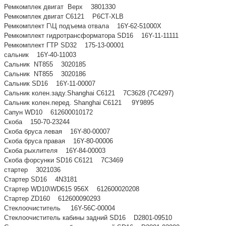
Ремкомплек двигат Верх 3801330
Ремкомплек двигат С6121 Р6СТ-ХLB
Ремкомплект Г\Ц подъема отвала 16Y-62-51000X
Ремкомплект гидротрансформатора SD16 16Y-11-11111
Ремкомплект ГТР SD32 175-13-00001
сальник 16Y-40-11003
Сальник NT855 3020185
Сальник NT855 3020186
Сальник SD16 16Y-11-00007
Сальник колен.задy.Shanghai C6121 7С3628 (7С4297)
Сальник колен.перед. Shanghai C6121 9Y9895
Сапун WD10 612600010172
Скоба 150-70-23244
Скоба бруса левая 16Y-80-00007
Скоба бруса правая 16Y-80-00006
Скоба рыхлителя 16Y-84-00003
Скоба форсунки SD16 C6121 7C3469
стартер 3021036
Стартер SD16 4N3181
Стартер WD10\WD615 956Х 612600020208
Стартер ZD160 612600090293
Стеклоочиститель 16Y-56C-00004
Стеклоочиститель кабины задний SD16 D2801-09510