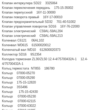
Клапан интеркулера SD22 3325064
Клапан переключения передачь 175-15-35002
Клапан перепускной 16Y-11-30000
Клапан поворота правый 16Y-17-00010
Клапан предохранительный SD32 701-40-51002
Клапан управления поворотов SD16 16Y-76-22000
Клапан электрический C59AL-59AL204
Клапан электрический C59AL-59AL213
Коленвал C6121 06AL102
Коленвал WD615 61500020012
Коленчатый вал WD10 612600020373
Коллектор SD16 9S2354
Колодка тормозная ZL30/ZL50 12.4-4/75700432А-1 12.4-
4/75700432А-1
Кольц.термостата NT855 186780
Кольцо 07000-05270
Кольцо 07000-05290
Кольцо 175-15-12820
Кольцо 3S5496
Кольцо 175-15-42430
Кольцо 07000-05230
Кольцо 07000-62115
Кольцо 07000-63022