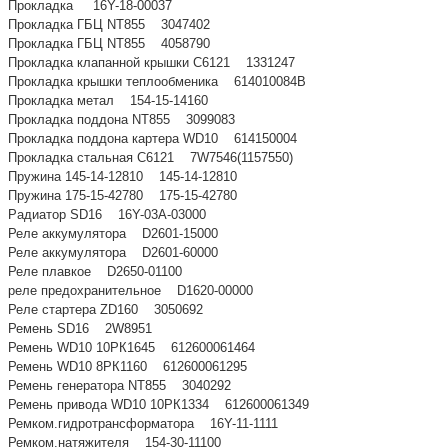
Прокладка 16Y-18-00037
Прокладка ГБЦ NT855 3047402
Прокладка ГБЦ NT855 4058790
Прокладка клапанной крышки С6121 1331247
Прокладка крышки теплообменика 614010084B
Прокладка метал 154-15-14160
Прокладка поддона NT855 3099083
Прокладка поддона картера WD10 614150004
Прокладка стальная С6121 7W7546(1157550)
Пружина 145-14-12810 145-14-12810
Пружина 175-15-42780 175-15-42780
Радиатор SD16 16Y-03A-03000
Реле аккумулятора D2601-15000
Реле аккумулятора D2601-60000
Реле плавкое D2650-01100
реле предохранительное D1620-00000
Реле стартера ZD160 3050692
Ремень SD16 2W8951
Ремень WD10 10РК1645 612600061464
Ремень WD10 8РК1160 612600061295
Ремень генератора NT855 3040292
Ремень привода WD10 10РК1334 612600061349
Ремком.гидротрансформатора 16Y-11-1111
Ремком.натяжителя 154-30-11100