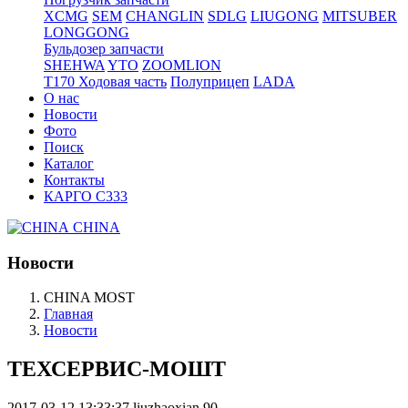
XCMG
SEM
CHANGLIN
SDLG
LIUGONG
MITSUBER
LONGGONG
Бульдозер запчасти
SHEHWA
YTO
ZOOMLION
T170 Ходовая часть
Полуприцеп
LADA
О нас
Новости
Фото
Поиск
Каталог
Контакты
КАРГО С333
CHINA
Новости
CHINA MOST
Главная
Новости
ТЕХСЕРВИС-МОШТ
2017-03-12 13:33:37
liuzhaoxian
90