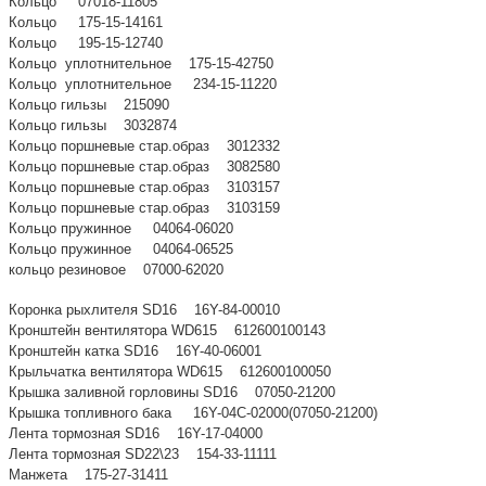
Кольцо 07018-11805
Кольцо 175-15-14161
Кольцо 195-15-12740
Кольцо уплотнительное 175-15-42750
Кольцо уплотнительное 234-15-11220
Кольцо гильзы 215090
Кольцо гильзы 3032874
Кольцо поршневые стар.образ 3012332
Кольцо поршневые стар.образ 3082580
Кольцо поршневые стар.образ 3103157
Кольцо поршневые стар.образ 3103159
Кольцо пружинное 04064-06020
Кольцо пружинное 04064-06525
кольцо резиновое 07000-62020
Коронка рыхлителя SD16 16Y-84-00010
Кронштейн вентилятора WD615 612600100143
Кронштейн катка SD16 16Y-40-06001
Крыльчатка вентилятора WD615 612600100050
Крышка заливной горловины SD16 07050-21200
Крышка топливного бака 16Y-04C-02000(07050-21200)
Лента тормозная SD16 16Y-17-04000
Лента тормозная SD22\23 154-33-11111
Манжета 175-27-31411