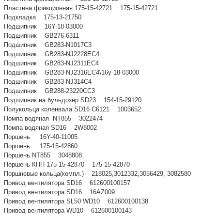
Пластина фрикционная 175-15-42721 175-15-42721
Подкладка 175-13-21750
Подшипник 16Y-18-03000
Подшипник GB276-6311
Подшипник GB283-N1017C3
Подшипник GB283-NJ2228EC4
Подшипник GB283-NJ2311EC4
Подшипник GB283-NJ2316EC4\16y-18-03000
Подшипник GB283-NJ314C4
Подшипник GB288-23220CC3
Подшипник на бульдозер SD23 154-15-29120
Полукольца коленвала SD16 C6121 1003652
Помпа водяная NT855 3022474
Помпа водяная SD16 2W8002
Поршень 16Y-40-11005
Поршень 175-15-42860
Поршень NT855 3048808
Поршень КПП 175-15-42870 175-15-42870
Поршневые кольца(компл.) 218025,3012332,3056429, 3082580
Привод вентилятора SD16 612600100157
Привод вентилятора SD16 16AZ009
Привод вентилятора SL50 WD10 612600100138
Привод вентилятора WD10 612600100143