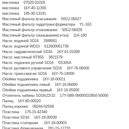
масленка 07020-01018
масленка 16Y-40-11300
масленка 195-30-13191
Масляный фильтр всасывания 50G2-06027
Масляный фильтр гидротрансформатора YL-163
Масляный фильтр откачивания 50G2-06029
Масляный фильтр смазывания(сетка) 11A-180
Насос водяной SD16 2W8001
Насос водяной WD10 612600061739
Насос гидравлический SD16 16Y-61-01000
Насос масляный NT855 3821579
Насос подкачки ручной SD16 0S305A
Насос руливого управления SD16 16Y-76-06000
Насос транссмисии SD16 16Y-75-24000
Обойма подшипника 16Y-18-00021
Обойма подшипника левый 16Y-16-06000
Обойма подшипника правый 16Y-16-05000
Отопитель кабины SD16\22\32 17Y-58B-09000\D2850-50000
Палец 16Y-80-00020
Палец коронки 09244-02508
Пластина 175-15-42340
Пластина SD16 16Y-18-00039
Пластина стопорная 16Y-18-00003
Пластина фрикционная 281-15-12720