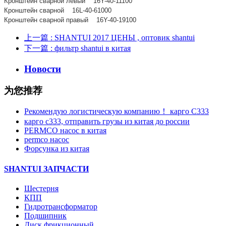
Кронштейн сварной левый 16Y-40-11100
Кронштейн сварной 16L-40-61000
Кронштейн сварной правый 16Y-40-19100
上一篇
: SHANTUI 2017 ЦЕНЫ , оптовик shantui
下一篇
: фильтр shantui в китая
Новости
为您推荐
Рекомендую логистическую компанию！ карго C333
карго с333, отправить грузы из китая до россии
PERMCO насос в китая
permco насос
Форсунка из китая
SHANTUI ЗАПЧАСТИ
Шестерня
КПП
Гидротрансформатор
Подшипник
Диск фрикционный