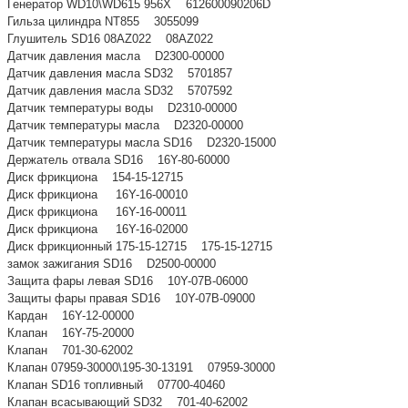
Генератор WD10\WD615 956Х 612600090206D
Гильза цилиндра NT855 3055099
Глушитель SD16 08AZ022 08AZ022
Датчик давления масла D2300-00000
Датчик давления масла SD32 5701857
Датчик давления масла SD32 5707592
Датчик температуры воды D2310-00000
Датчик температуры масла D2320-00000
Датчик температуры масла SD16 D2320-15000
Держатель отвала SD16 16Y-80-60000
Диск фрикциона 154-15-12715
Диск фрикциона 16Y-16-00010
Диск фрикциона 16Y-16-00011
Диск фрикциона 16Y-16-02000
Диск фрикционный 175-15-12715 175-15-12715
замок зажигания SD16 D2500-00000
Защита фары левая SD16 10Y-07B-06000
Защиты фары правая SD16 10Y-07B-09000
Кардан 16Y-12-00000
Клапан 16Y-75-20000
Клапан 701-30-62002
Клапан 07959-30000\195-30-13191 07959-30000
Клапан SD16 топливный 07700-40460
Клапан всасывающий SD32 701-40-62002