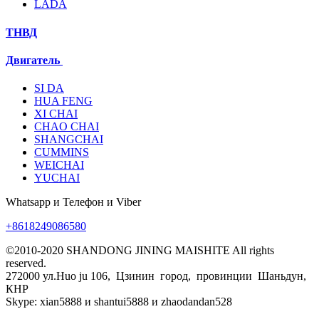
LADA
ТНВД
Двигатель
SI DA
HUA FENG
XI CHAI
CHAO CHAI
SHANGCHAI
CUMMINS
WEICHAI
YUCHAI
Whatsapp и Телефон и Viber
+8618249086580
©2010-2020 SHANDONG JINING MAISHITE All rights
reserved.
272000 ул.Huo ju 106, Цзинин город, провинции Шаньдун,
КНР
Skype: xian5888 и shantui5888 и zhaodandan528