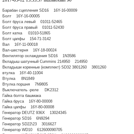
Барабан сцепления SD16 16Y-16-00009
Болт 16Y-16-00005
Болт бруса левый 01011-52465
Болт бруса правый 01011-52430
Болт катка 01010-51865
Болт цапфы 154-71-3142
Вал 16Y-11-00018
Вал-шестерня 16Y-18-00024
Вентилятор охлаждения SD16 1N3586
Вкладыш шатунный Cummins 214950 214950
Вкладыши коренные (комплект) SD32 3801260 3801260
втулка 16Y-40-11004
Втулка 8N1849
Втулка поршня 7N9805
Выключатель -реле DK2312
Гайка болта башмака
Гайка бруса 16Y-80-00008
Гайка цапфы 16Y-80-00008
Генератор DEUTZ 936Х 13024345
Генератор SD16 6N9294
Генератор SD22\23 3016627
Генератор WD10 612600090705