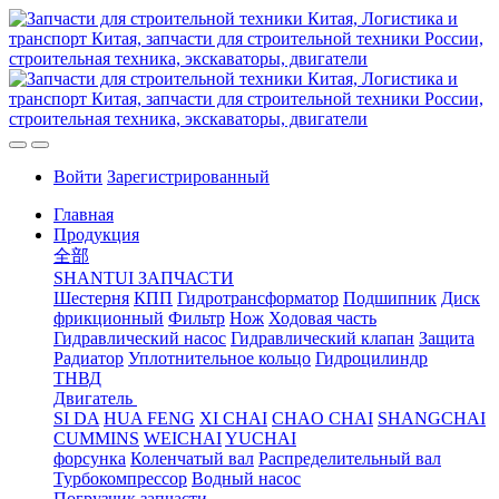
Войти
Зарегистрированный
Главная
Продукция
全部
SHANTUI ЗАПЧАСТИ
Шестерня
КПП
Гидротрансформатор
Подшипник
Диск
фрикционный
Фильтр
Нож
Ходовая часть
Гидравлический насос
Гидравлический клапан
Защита
Радиатор
Уплотнительное кольцо
Гидроцилиндр
ТНВД
Двигатель
SI DA
HUA FENG
XI CHAI
CHAO CHAI
SHANGCHAI
CUMMINS
WEICHAI
YUCHAI
форсунка
Коленчатый вал
Распределительный вал
Турбокомпрессор
Водный насос
Погрузчик запчасти