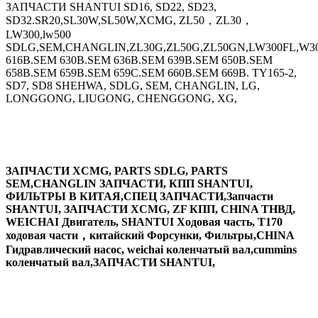
ЗАПЧАСТИ SHANTUI SD16, SD22, SD23,
SD32.SR20,SL30W,SL50W,XCMG, ZL50，ZL30，
LW300,lw500
SDLG,SEM,CHANGLIN,ZL30G,ZL50G,ZL50GN,LW300FL,W30
616B.SEM 630B.SEM 636B.SEM 639B.SEM 650B.SEM
658B.SEM 659B.SEM 659C.SEM 660B.SEM 669B. TY165-2,
SD7, SD8 SHEHWA, SDLG, SEM, CHANGLIN, LG,
LONGGONG, LIUGONG, CHENGGONG, XG,
ЗАПЧАСТИ XCMG, PARTS SDLG, PARTS
SEM,CHANGLIN ЗАПЧАСТИ, КПП SHANTUI,
ФИЛЬТРЫ В КИТАЯ,СПЕЦ ЗАПЧАСТИ,Запчасти
SHANTUI, ЗАПЧАСТИ XCMG, ZF КПП, CHINA ТНВД,
WEICHAI Двигатель, SHANTUI Ходовая часть, T170
ходовая части，китайский Форсунки, Фильтры,CHINA
Гидравлический насос, weichai коленчатый вал,cummins
коленчатый вал,ЗАПЧАСТИ SHANTUI,