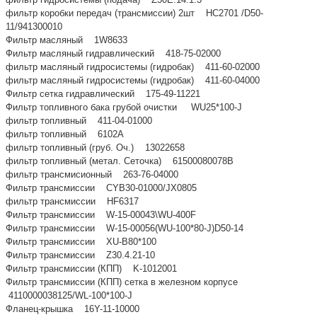
фильтр коробки передач (трансмиссии) 2шт HC2701 /D50-
11/941300010
Фильтр масляный 1W8633
Фильтр масляный гидравлический 418-75-02000
фильтр масляный гидросистемы (гидробак) 411-60-02000
фильтр масляный гидросистемы (гидробак) 411-60-04000
Фильтр сетка гидравлический 175-49-11221
Фильтр топливного бака грубой очистки WU25*100-J
фильтр топливный 411-04-01000
фильтр топливный 6102A
фильтр топливный (груб. Оч.) 13022658
фильтр топливный (метал. Сеточка) 61500080078B
фильтр трансмисионный 263-76-04000
Фильтр трансмиссии CYB30-01000/JX0805
фильтр трансмиссии HF6317
Фильтр трансмиссии W-15-00043\WU-400F
Фильтр трансмиссии W-15-00056(WU-100*80-J)D50-14
Фильтр трансмиссии XU-B80*100
Фильтр трансмиссии Z30.4.21-10
Фильтр трансмиссии (КПП) K-1012001
Фильтр трансмиссии (КПП) сетка в железном корпусе
4110000038125/WL-100*100-J
Фланец-крышка 16Y-11-10000