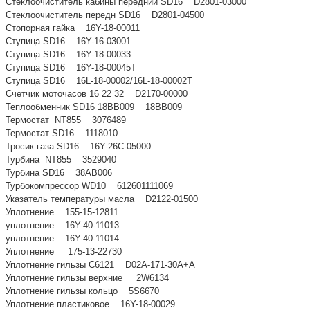
Стеклоочиститель кабины передний SD16 D2801-03000
Стеклоочиститель передн SD16 D2801-04500
Стопорная гайка 16Y-18-00011
Ступица SD16 16Y-16-03001
Ступица SD16 16Y-18-00033
Ступица SD16 16Y-18-00045T
Ступица SD16 16L-18-00002/16L-18-00002T
Счетчик моточасов 16 22 32 D2170-00000
Теплообменник SD16 18BB009 18BB009
Термостат NT855 3076489
Термостат SD16 1118010
Тросик газа SD16 16Y-26C-05000
Турбина NT855 3529040
Турбина SD16 38AB006
Турбокомпрессор WD10 612601111069
Указатель температуры масла D2122-01500
Уплотнение 155-15-12811
уплотнение 16Y-40-11013
уплотнение 16Y-40-11014
Уплотнение 175-13-22730
Уплотнение гильзы C6121 D02A-171-30A+A
Уплотнение гильзы верхние 2W6134
Уплотнение гильзы кольцо 5S6670
Уплотнение пластиковое 16Y-18-00029