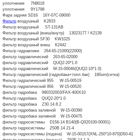
уплотнения 7N8018
уплотнения 9Y1798
Фара задняя SD16 16Y-07C-09000
Фильтр
воздушный K2833
Фильтр воздушный ST-131AB
Фильтр воздушный (внеш/внутр) 13023177 / К2139
Фильтр воздушный SF30 KW1025
фильтр воздушный внеш К2442
Фильтр гидравлики 264-65-21000(22000)
фильтр гидравлический 263-65-02000
фильтр гидравлический QUQ2-20*1.0
фильтр гидравлический W-15-00046(QUQ2-10*1.0)
Фильтр гидравлический (гидробака+топл.бак) 180um(сетка)
Фильтр гидралический 955 W-15-00519
Фильтр гидралический 956 W-15-00520
фильтр гидробака 990332003/FAX-400X10
Фильтр гидробака QUQ2-20*1.0
фильтр гидробака Z30.14.8.2
фильтр гидробака заливной W-15-00390
фильтр гидробака заливной W-15-00475
фильтр гидросистемы D156-14 B140(B-Q020100-00001)
фильтр гидросистемы Z50B.14.21-4
фильтр гидросистемы (подача) W-15-00157(XNL-250*10-870)D50-41
фильтр гидросистемы (подача) Z50E.14.1.3