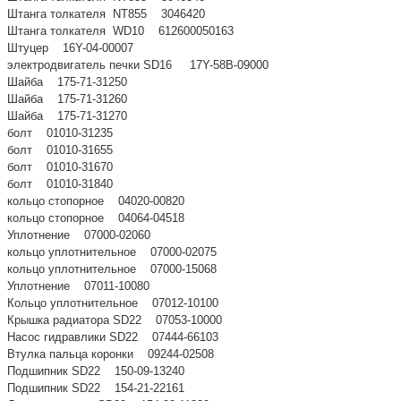
Штанга толкателя NT855 3046420
Штанга толкателя WD10 612600050163
Штуцер 16Y-04-00007
электродвигатель печки SD16 17Y-58B-09000
Шайба 175-71-31250
Шайба 175-71-31260
Шайба 175-71-31270
болт 01010-31235
болт 01010-31655
болт 01010-31670
болт 01010-31840
кольцо стопорное 04020-00820
кольцо стопорное 04064-04518
Уплотнение 07000-02060
кольцо уплотнительное 07000-02075
кольцо уплотнительное 07000-15068
Уплотнение 07011-10080
Кольцо уплотнительное 07012-10100
Крышка радиатора SD22 07053-10000
Насос гидравлики SD22 07444-66103
Втулка пальца коронки 09244-02508
Подшипник SD22 150-09-13240
Подшипник SD22 154-21-22161