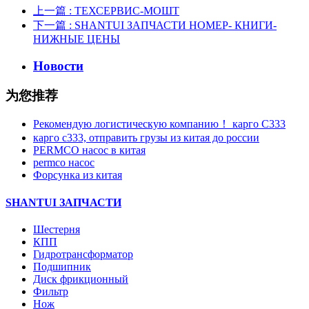
上一篇
: ТЕХСЕРВИС-МОШТ
下一篇
: SHANTUI ЗАПЧАСТИ НОМЕР- КНИГИ-
НИЖНЫЕ ЦЕНЫ
Новости
为您推荐
Рекомендую логистическую компанию！ карго C333
карго с333, отправить грузы из китая до россии
PERMCO насос в китая
permco насос
Форсунка из китая
SHANTUI ЗАПЧАСТИ
Шестерня
КПП
Гидротрансформатор
Подшипник
Диск фрикционный
Фильтр
Нож