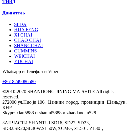
ТНВД
Двигатель
SI DA
HUA FENG
XI CHAI
CHAO CHAI
SHANGCHAI
CUMMINS
WEICHAI
YUCHAI
Whatsapp и Телефон и Viber
+8618249086580
©2010-2020 SHANDONG JINING MAISHITE All rights
reserved.
272000 ул.Huo ju 106, Цзинин город, провинции Шаньдун,
КНР
Skype: xian5888 и shantui5888 и zhaodandan528
ЗАПЧАСТИ SHANTUI SD16, SD22, SD23,
SD32.SR20,SL30W,SL50W,XCMG, ZL50，ZL30，