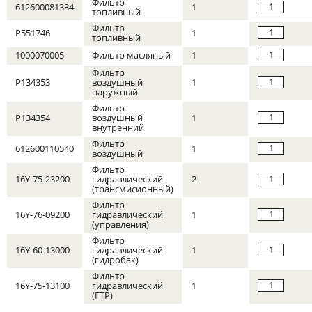
Фильтр
1
612600081334
1
топливный
Фильтр
1
P551746
1
топливный
1
1000070005
Фильтр масляный
1
Фильтр
1
P134353
воздушный
1
наружный
Фильтр
1
P134354
воздушный
1
внутренний
Фильтр
1
612600110540
1
воздушный
Фильтр
1
16Y-75-23200
гидравлический
2
(трансмисионный)
Фильтр
1
16Y-76-09200
гидравлический
1
(управления)
Фильтр
1
16Y-60-13000
гидравлический
1
(гидробак)
Фильтр
1
16Y-75-13100
гидравлический
1
(ГТР)