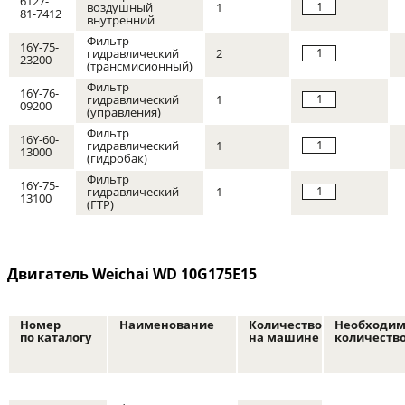
6127-
1
воздушный
1
81-7412
внутренний
Фильтр
16Y-75-
1
гидравлический
2
23200
(трансмисионный)
Фильтр
16Y-76-
1
гидравлический
1
09200
(управления)
Фильтр
16Y-60-
1
гидравлический
1
13000
(гидробак)
Фильтр
16Y-75-
1
гидравлический
1
13100
(ГТР)
Двигатель Weichai WD 10G175E15
Номер
Наименование
Количество
Необходим
по каталогу
на машине
количеств