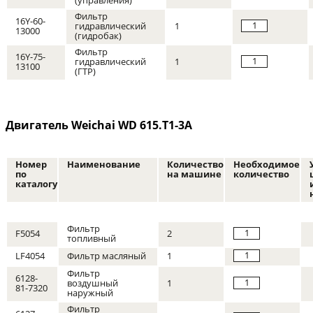
(управления)
Фильтр
16Y-60-
1
гидравлический
1
13000
(гидробак)
Фильтр
16Y-75-
1
гидравлический
1
13100
(ГТР)
Двигатель Weichai WD 615.T1-3A
Номер
Наименование
Количество
Необходимое
по
на машине
количество
каталогу
Фильтр
1
F5054
2
топливный
1
LF4054
Фильтр масляный
1
Фильтр
6128-
1
воздушный
1
81-7320
наружный
Фильтр