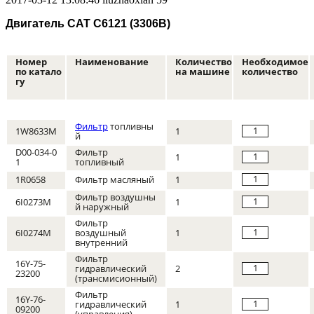
Двигатель CAT С6121 (3306B)
Номер
Наименование
Количество
Необходимое
по катало
на машине
количество
гу
Фильтр
топливны
1
1W8633M
1
й
D00-034-0
Фильтр
1
1
1
топливный
1
1R0658
Фильтр масляный
1
Фильтр воздушны
1
6I0273M
1
й наружный
Фильтр
1
6I0274M
воздушный
1
внутренний
Фильтр
16Y-75-
1
гидравлический
2
23200
(трансмисионный)
Фильтр
16Y-76-
1
гидравлический
1
09200