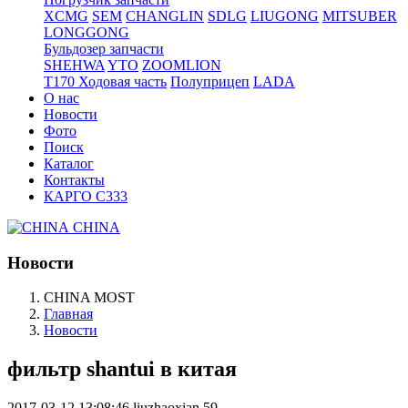
XCMG
SEM
CHANGLIN
SDLG
LIUGONG
MITSUBER
LONGGONG
Бульдозер запчасти
SHEHWA
YTO
ZOOMLION
T170 Ходовая часть
Полуприцеп
LADA
О нас
Новости
Фото
Поиск
Каталог
Контакты
КАРГО С333
CHINA
Новости
CHINA MOST
Главная
Новости
фильтр shantui в китая
2017-03-12 13:08:46
liuzhaoxian
59