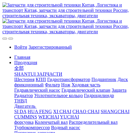
Войти
Зарегистрированный
Главная
Продукция
全部
SHANTUI ЗАПЧАСТИ
Шестерня
КПП
Гидротрансформатор
Подшипник
Диск
фрикционный
Фильтр
Нож
Ходовая часть
Гидравлический насос
Гидравлический клапан
Защита
Радиатор
Уплотнительное кольцо
Гидроцилиндр
ТНВД
Двигатель
SI DA
HUA FENG
XI CHAI
CHAO CHAI
SHANGCHAI
CUMMINS
WEICHAI
YUCHAI
форсунка
Коленчатый вал
Распределительный вал
Турбокомпрессор
Водный насос
Погрузчик запчасти