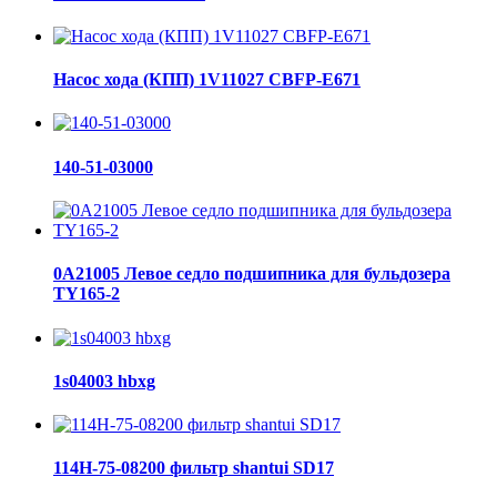
Насос хода (КПП) 1V11027 CBFP-E671
140-51-03000
0A21005 Левое седло подшипника для бульдозера
TY165-2
1s04003 hbxg
114H-75-08200 фильтр shantui SD17