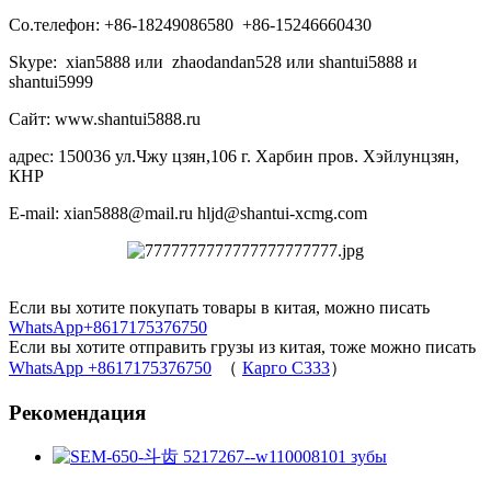
Со.телефон: +86-18249086580 +86-15246660430
Skype: xian5888 или zhaodandan528 или shantui5888 и
shantui5999
Сайт: www.shantui5888.ru
адрес: 150036 ул.Чжу цзян,106 г. Харбин пров. Хэйлунцзян,
КНР
E-mail: xian5888@mail.ru hljd@shantui-xcmg.com
Если вы хотите покупать товары в китая, можно писать
WhatsApp+8617175376750
Если вы хотите отправить грузы из китая, тоже можно писать
WhatsApp +8617175376750
（
Карго C333
）
Рекомендация