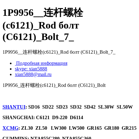
1P9956__连杆螺栓
(c6121)_Rod болт
(C6121)_Bolt_7_
1P9956__连杆螺栓(c6121)_Rod болт (C6121)_Bolt_7_
Подробная информация
skype: xian5888
xian5888@mail.ru
1P9956_连杆螺栓(c6121)_Rod болт (C6121)_Bolt
SHANTUI
: SD16 SD22 SD23 SD32 SD42 SL30W SL50W
SHANGCHAI: C6121 D9-220 D6114
XCMG
: ZL30 ZL50 LW300 LW500 GR165 GR180 GR215
CUMMINS: NTA855C280 NTA855C360