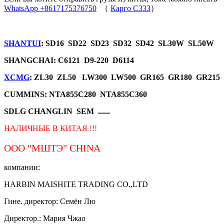
WhatsApp +8617175376750
（
Карго C333
）
SHANTUI
: SD16 SD22 SD23 SD32 SD42 SL30W SL50W
SHANGCHAI: C6121 D9-220 D6114
XCMG
: ZL30 ZL50 LW300 LW500 GR165 GR180 GR215
CUMMINS: NTA855C280 NTA855C360
SDLG CHANGLIN SEM ......
НАЛИЧНЫЕ В КИТАЯ !!!
ООО "МШТЭ"
CHINA
компании:
HARBIN MAISHITE TRADING CO.,LTD
Гине. директор: Семён Лю
Директор.: Мария Чжао