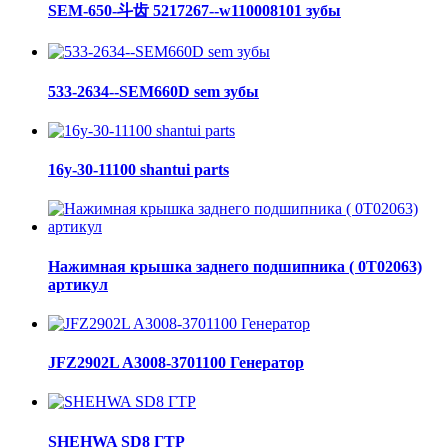
SEM-650-斗齿 5217267--w110008101 зубы
533-2634--SEM660D sem зубы
16y-30-11100 shantui parts
Нажимная крышка заднего подшипника ( 0Т02063)
артикул
JFZ2902L A3008-3701100 Генератор
SHEHWA SD8 ГТР