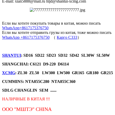
E-mail: xian5888@mail.ru hljd@shantui-xcmg.com
Если вы хотите покупать товары в китая, можно писать
WhatsApp+8617175376750
Если вы хотите отправить грузы из китая, тоже можно писать
WhatsApp +8617175376750
（
Карго C333
）
SHANTUI
: SD16 SD22 SD23 SD32 SD42 SL30W SL50W
SHANGCHAI: C6121 D9-220 D6114
XCMG
: ZL30 ZL50 LW300 LW500 GR165 GR180 GR215
CUMMINS: NTA855C280 NTA855C360
SDLG CHANGLIN SEM ......
НАЛИЧНЫЕ В КИТАЯ !!!
ООО "МШТЭ"
CHINA