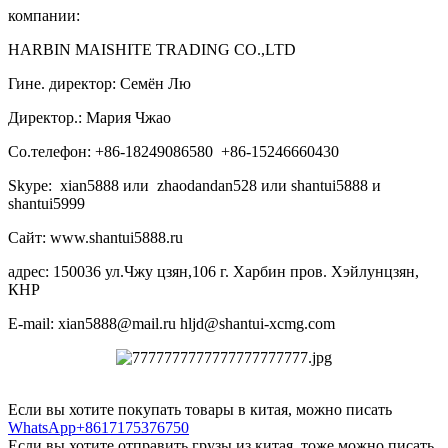
компании:
HARBIN MAISHITE TRADING CO.,LTD
Гине. директор: Семён Лю
Директор.: Мария Чжао
Со.телефон: +86-18249086580 +86-15246660430
Skype: xian5888 или zhaodandan528 или shantui5888 и
shantui5999
Сайт: www.shantui5888.ru
адрес: 150036 ул.Чжу цзян,106 г. Харбин пров. Хэйлунцзян,
КНР
E-mail: xian5888@mail.ru hljd@shantui-xcmg.com
Если вы хотите покупать товары в китая, можно писать
WhatsApp+8617175376750
Если вы хотите отправить грузы из китая, тоже можно писать