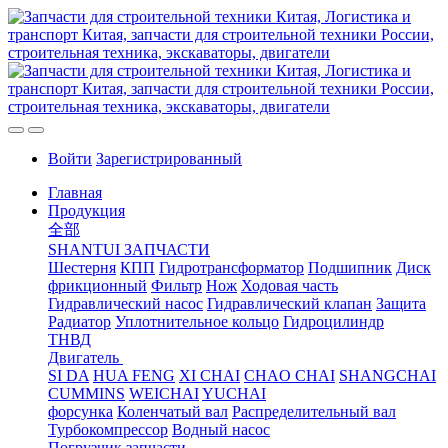
Войти
Зарегистрированный
Главная
Продукция
全部
SHANTUI ЗАПЧАСТИ
Шестерня
КПП
Гидротрансформатор
Подшипник
Диск
фрикционный
Фильтр
Нож
Ходовая часть
Гидравлический насос
Гидравлический клапан
Защита
Радиатор
Уплотнительное кольцо
Гидроцилиндр
ТНВД
Двигатель
SI DA
HUA FENG
XI CHAI
CHAO CHAI
SHANGCHAI
CUMMINS
WEICHAI
YUCHAI
форсунка
Коленчатый вал
Распределительный вал
Турбокомпрессор
Водный насос
Погрузчик запчасти