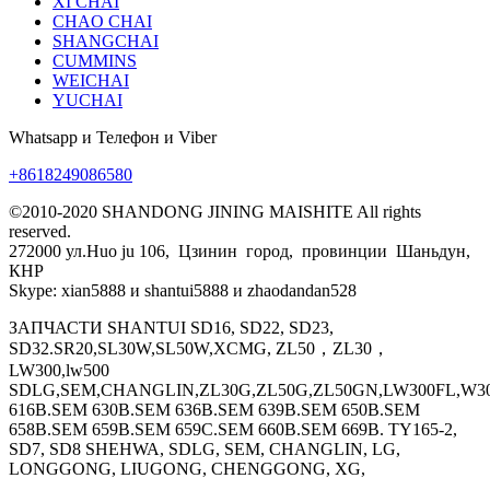
XI CHAI
CHAO CHAI
SHANGCHAI
CUMMINS
WEICHAI
YUCHAI
Whatsapp и Телефон и Viber
+8618249086580
©2010-2020 SHANDONG JINING MAISHITE All rights
reserved.
272000 ул.Huo ju 106, Цзинин город, провинции Шаньдун,
КНР
Skype: xian5888 и shantui5888 и zhaodandan528
ЗАПЧАСТИ SHANTUI SD16, SD22, SD23,
SD32.SR20,SL30W,SL50W,XCMG, ZL50，ZL30，
LW300,lw500
SDLG,SEM,CHANGLIN,ZL30G,ZL50G,ZL50GN,LW300FL,W30
616B.SEM 630B.SEM 636B.SEM 639B.SEM 650B.SEM
658B.SEM 659B.SEM 659C.SEM 660B.SEM 669B. TY165-2,
SD7, SD8 SHEHWA, SDLG, SEM, CHANGLIN, LG,
LONGGONG, LIUGONG, CHENGGONG, XG,