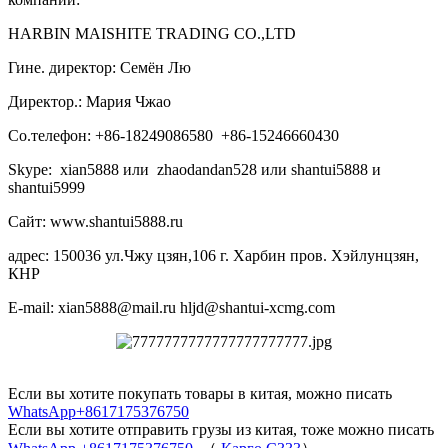
HARBIN MAISHITE TRADING CO.,LTD
Гине. директор: Семён Лю
Директор.: Мария Чжао
Со.телефон: +86-18249086580 +86-15246660430
Skype: xian5888 или zhaodandan528 или shantui5888 и
shantui5999
Сайт: www.shantui5888.ru
адрес: 150036 ул.Чжу цзян,106 г. Харбин пров. Хэйлунцзян,
КНР
E-mail: xian5888@mail.ru hljd@shantui-xcmg.com
Если вы хотите покупать товары в китая, можно писать
WhatsApp+8617175376750
Если вы хотите отправить грузы из китая, тоже можно писать