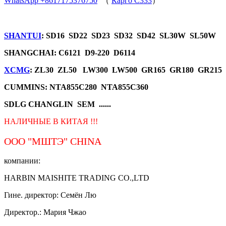
WhatsApp +8617175376750
（
Карго C333
）
SHANTUI
: SD16 SD22 SD23 SD32 SD42 SL30W SL50W
SHANGCHAI: C6121 D9-220 D6114
XCMG
: ZL30 ZL50 LW300 LW500 GR165 GR180 GR215
CUMMINS: NTA855C280 NTA855C360
SDLG CHANGLIN SEM ......
НАЛИЧНЫЕ В КИТАЯ !!!
ООО "МШТЭ"
CHINA
компании:
HARBIN MAISHITE TRADING CO.,LTD
Гине. директор: Семён Лю
Директор.: Мария Чжао