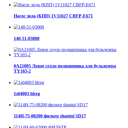
Насос хода (КПП) 1V11027 CBFP-E671
140-51-03000
0A21005 Левое седло подшипника для бульдозера
TY165-2
1s04003 hbxg
114H-75-08200 фильтр shantui SD17