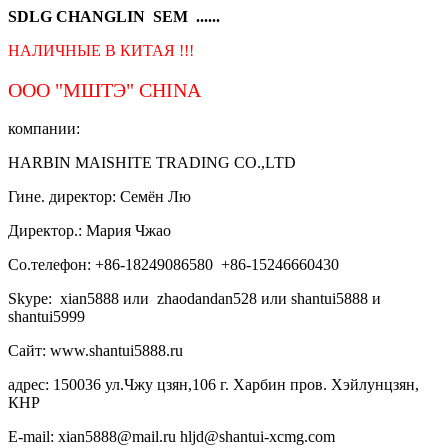
SDLG CHANGLIN SEM ......
НАЛИЧНЫЕ В КИТАЯ !!!
ООО "МШТЭ"
CHINA
компании:
HARBIN MAISHITE TRADING CO.,LTD
Гине. директор: Семён Лю
Директор.: Мария Чжао
Со.телефон: +86-18249086580 +86-15246660430
Skype: xian5888 или zhaodandan528 или shantui5888 и
shantui5999
Сайт: www.shantui5888.ru
адрес: 150036 ул.Чжу цзян,106 г. Харбин пров. Хэйлунцзян,
КНР
E-mail: xian5888@mail.ru hljd@shantui-xcmg.com