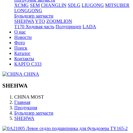
XCMG
SEM
CHANGLIN
SDLG
LIUGONG
MITSUBER
LONGGONG
Бульдозер запчасти
SHEHWA
YTO
ZOOMLION
T170 Ходовая часть
Полуприцеп
LADA
О нас
Новости
Фото
Поиск
Каталог
Контакты
КАРГО С333
CHINA
SHEHWA
CHINA MOST
Главная
Продукция
Бульдозер запчасти
SHEHWA