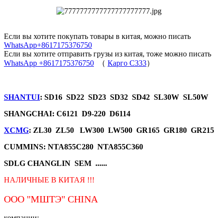
Если вы хотите покупать товары в китая, можно писать
WhatsApp+8617175376750
Если вы хотите отправить грузы из китая, тоже можно писать
WhatsApp +8617175376750
（
Карго C333
）
SHANTUI
: SD16 SD22 SD23 SD32 SD42 SL30W SL50W
SHANGCHAI: C6121 D9-220 D6114
XCMG
: ZL30 ZL50 LW300 LW500 GR165 GR180 GR215
CUMMINS: NTA855C280 NTA855C360
SDLG CHANGLIN SEM ......
НАЛИЧНЫЕ В КИТАЯ !!!
ООО "МШТЭ"
CHINA
компании: