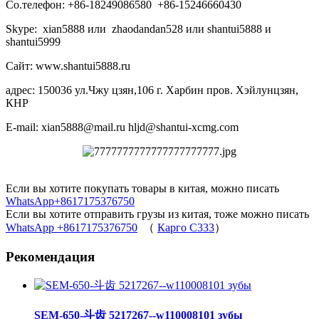
Со.телефон: +86-18249086580 +86-15246660430
Skype: xian5888 или zhaodandan528 или shantui5888 и
shantui5999
Сайт: www.shantui5888.ru
адрес: 150036 ул.Чжу цзян,106 г. Харбин пров. Хэйлунцзян,
КНР
E-mail: xian5888@mail.ru hljd@shantui-xcmg.com
Если вы хотите покупать товары в китая, можно писать
WhatsApp+8617175376750
Если вы хотите отправить грузы из китая, тоже можно писать
WhatsApp +8617175376750
（
Карго C333
）
Рекомендация
SEM-650-斗齿 5217267--w110008101 зубы