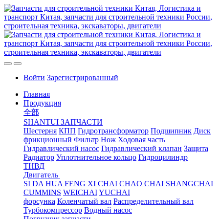
Войти
Зарегистрированный
Главная
Продукция
全部
SHANTUI ЗАПЧАСТИ
Шестерня
КПП
Гидротрансформатор
Подшипник
Диск
фрикционный
Фильтр
Нож
Ходовая часть
Гидравлический насос
Гидравлический клапан
Защита
Радиатор
Уплотнительное кольцо
Гидроцилиндр
ТНВД
Двигатель
SI DA
HUA FENG
XI CHAI
CHAO CHAI
SHANGCHAI
CUMMINS
WEICHAI
YUCHAI
форсунка
Коленчатый вал
Распределительный вал
Турбокомпрессор
Водный насос
Погрузчик запчасти