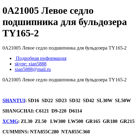
0A21005 Левое седло
подшипника для бульдозера
TY165-2
0A21005 Левое седло подшипника для бульдозера TY165-2
Подробная информация
skype: xian5888
xian5888@mail.ru
0A21005 Левое седло подшипника для бульдозера TY165-2
SHANTUI
: SD16 SD22 SD23 SD32 SD42 SL30W SL50W
SHANGCHAI: C6121 D9-220 D6114
XCMG
: ZL30 ZL50 LW300 LW500 GR165 GR180 GR215
CUMMINS: NTA855C280 NTA855C360