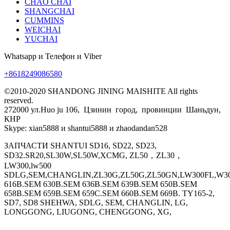
CHAO CHAI
SHANGCHAI
CUMMINS
WEICHAI
YUCHAI
Whatsapp и Телефон и Viber
+8618249086580
©2010-2020 SHANDONG JINING MAISHITE All rights
reserved.
272000 ул.Huo ju 106, Цзинин город, провинции Шаньдун,
КНР
Skype: xian5888 и shantui5888 и zhaodandan528
ЗАПЧАСТИ SHANTUI SD16, SD22, SD23,
SD32.SR20,SL30W,SL50W,XCMG, ZL50，ZL30，
LW300,lw500
SDLG,SEM,CHANGLIN,ZL30G,ZL50G,ZL50GN,LW300FL,W30
616B.SEM 630B.SEM 636B.SEM 639B.SEM 650B.SEM
658B.SEM 659B.SEM 659C.SEM 660B.SEM 669B. TY165-2,
SD7, SD8 SHEHWA, SDLG, SEM, CHANGLIN, LG,
LONGGONG, LIUGONG, CHENGGONG, XG,