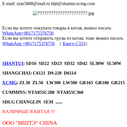
E-mail: xian5888@mail.ru hljd@shantui-xcmg.com
Если вы хотите покупать товары в китая, можно писать
WhatsApp+8617175376750
Если вы хотите отправить грузы из китая, тоже можно писать
WhatsApp +8617175376750
（
Карго C333
）
SHANTUI
: SD16 SD22 SD23 SD32 SD42 SL30W SL50W
SHANGCHAI: C6121 D9-220 D6114
XCMG
: ZL30 ZL50 LW300 LW500 GR165 GR180 GR215
CUMMINS: NTA855C280 NTA855C360
SDLG CHANGLIN SEM ......
НАЛИЧНЫЕ В КИТАЯ !!!
ООО "МШТЭ"
CHINA