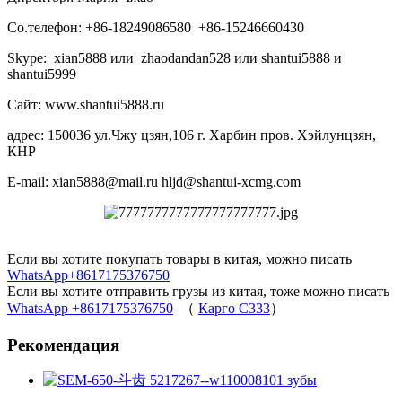
Со.телефон: +86-18249086580 +86-15246660430
Skype: xian5888 или zhaodandan528 или shantui5888 и
shantui5999
Сайт: www.shantui5888.ru
адрес: 150036 ул.Чжу цзян,106 г. Харбин пров. Хэйлунцзян,
КНР
E-mail: xian5888@mail.ru hljd@shantui-xcmg.com
Если вы хотите покупать товары в китая, можно писать
WhatsApp+8617175376750
Если вы хотите отправить грузы из китая, тоже можно писать
WhatsApp +8617175376750
（
Карго C333
）
Рекомендация