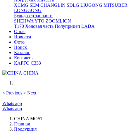
XCMG
SEM
CHANGLIN
SDLG
LIUGONG
MITSUBER
LONGGONG
Бульдозер запчасти
SHEHWA
YTO
ZOOMLION
T170 Ходовая часть
Полуприцеп
LADA
О нас
Новости
Фото
Поиск
Каталог
Контакты
КАРГО С333
CHINA
<
Previous
>
Next
Whats app
Whats app
CHINA MOST
Главная
Продукция