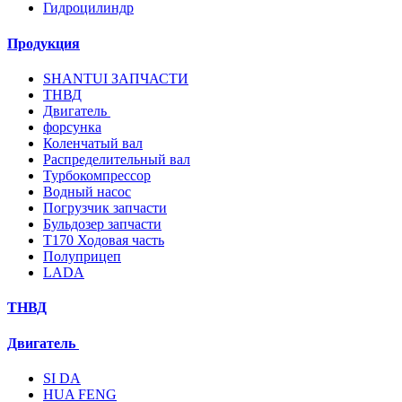
Гидроцилиндр
Продукция
SHANTUI ЗАПЧАСТИ
ТНВД
Двигатель
форсунка
Коленчатый вал
Распределительный вал
Турбокомпрессор
Водный насос
Погрузчик запчасти
Бульдозер запчасти
T170 Ходовая часть
Полуприцеп
LADA
ТНВД
Двигатель
SI DA
HUA FENG