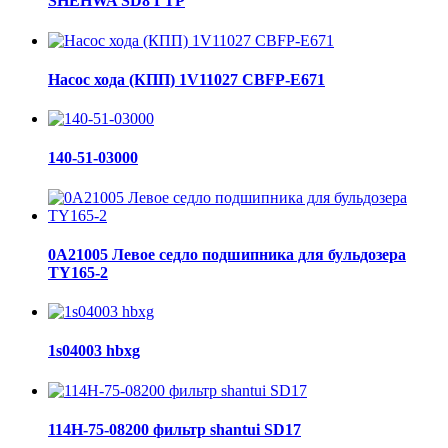
SHEHWA SD8 ГТР
Насос хода (КПП) 1V11027 CBFP-E671
140-51-03000
0A21005 Левое седло подшипника для бульдозера
TY165-2
1s04003 hbxg
114H-75-08200 фильтр shantui SD17