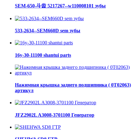
SEM-650-斗齿 5217267--w110008101 зубы
533-2634--SEM660D sem зубы
16y-30-11100 shantui parts
Нажимная крышка заднего подшипника ( 0Т02063)
артикул
JFZ2902L A3008-3701100 Генератор