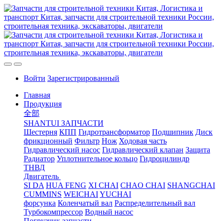
Войти
Зарегистрированный
Главная
Продукция
全部
SHANTUI ЗАПЧАСТИ
Шестерня
КПП
Гидротрансформатор
Подшипник
Диск
фрикционный
Фильтр
Нож
Ходовая часть
Гидравлический насос
Гидравлический клапан
Защита
Радиатор
Уплотнительное кольцо
Гидроцилиндр
ТНВД
Двигатель
SI DA
HUA FENG
XI CHAI
CHAO CHAI
SHANGCHAI
CUMMINS
WEICHAI
YUCHAI
форсунка
Коленчатый вал
Распределительный вал
Турбокомпрессор
Водный насос
Погрузчик запчасти