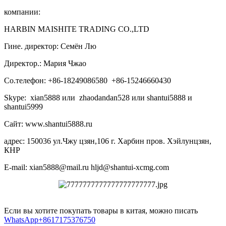
компании:
HARBIN MAISHITE TRADING CO.,LTD
Гине. директор: Семён Лю
Директор.: Мария Чжао
Со.телефон: +86-18249086580 +86-15246660430
Skype: xian5888 или zhaodandan528 или shantui5888 и
shantui5999
Сайт: www.shantui5888.ru
адрес: 150036 ул.Чжу цзян,106 г. Харбин пров. Хэйлунцзян,
КНР
E-mail: xian5888@mail.ru hljd@shantui-xcmg.com
Если вы хотите покупать товары в китая, можно писать
WhatsApp+8617175376750