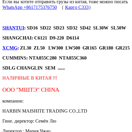
Если вы хотите отправить грузы из китая, тоже можно писать
WhatsApp +8617175376750
（
Карго C333
）
SHANTUI
: SD16 SD22 SD23 SD32 SD42 SL30W SL50W
SHANGCHAI: C6121 D9-220 D6114
XCMG
: ZL30 ZL50 LW300 LW500 GR165 GR180 GR215
CUMMINS: NTA855C280 NTA855C360
SDLG CHANGLIN SEM ......
НАЛИЧНЫЕ В КИТАЯ !!!
ООО "МШТЭ"
CHINA
компании:
HARBIN MAISHITE TRADING CO.,LTD
Гине. директор: Семён Лю
Директор.: Мария Чжао