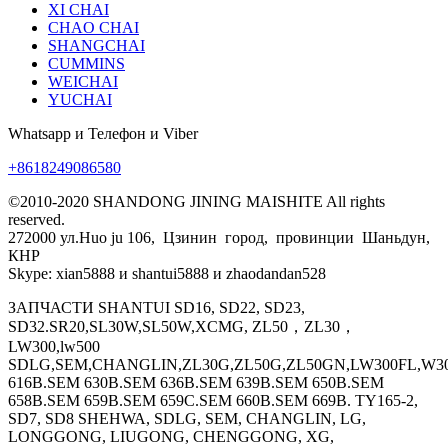
XI CHAI
CHAO CHAI
SHANGCHAI
CUMMINS
WEICHAI
YUCHAI
Whatsapp и Телефон и Viber
+8618249086580
©2010-2020 SHANDONG JINING MAISHITE All rights
reserved.
272000 ул.Huo ju 106, Цзинин город, провинции Шаньдун,
КНР
Skype: xian5888 и shantui5888 и zhaodandan528
ЗАПЧАСТИ SHANTUI SD16, SD22, SD23,
SD32.SR20,SL30W,SL50W,XCMG, ZL50，ZL30，
LW300,lw500
SDLG,SEM,CHANGLIN,ZL30G,ZL50G,ZL50GN,LW300FL,W30
616B.SEM 630B.SEM 636B.SEM 639B.SEM 650B.SEM
658B.SEM 659B.SEM 659C.SEM 660B.SEM 669B. TY165-2,
SD7, SD8 SHEHWA, SDLG, SEM, CHANGLIN, LG,
LONGGONG, LIUGONG, CHENGGONG, XG,