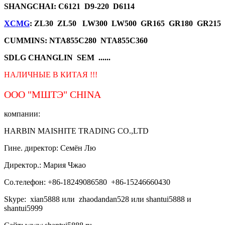
SHANGCHAI: C6121 D9-220 D6114
XCMG
: ZL30 ZL50 LW300 LW500 GR165 GR180 GR215
CUMMINS: NTA855C280 NTA855C360
SDLG CHANGLIN SEM ......
НАЛИЧНЫЕ В КИТАЯ !!!
ООО "МШТЭ"
CHINA
компании:
HARBIN MAISHITE TRADING CO.,LTD
Гине. директор: Семён Лю
Директор.: Мария Чжао
Со.телефон: +86-18249086580 +86-15246660430
Skype: xian5888 или zhaodandan528 или shantui5888 и
shantui5999