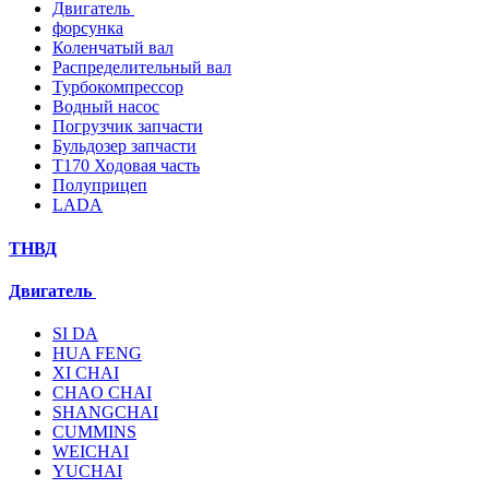
Двигатель
форсунка
Коленчатый вал
Распределительный вал
Турбокомпрессор
Водный насос
Погрузчик запчасти
Бульдозер запчасти
T170 Ходовая часть
Полуприцеп
LADA
ТНВД
Двигатель
SI DA
HUA FENG
XI CHAI
CHAO CHAI
SHANGCHAI
CUMMINS
WEICHAI
YUCHAI