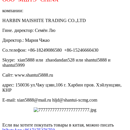
компании:
HARBIN MAISHITE TRADING CO.,LTD
Гине. директор: Семён Лю
Директор.: Мария Чжао
Со.телефон: +86-18249086580 +86-15246660430
Skype: xian5888 или zhaodandan528 или shantui5888 и
shantui5999
Сайт: www.shantui5888.ru
адрес: 150036 ул.Чжу цзян,106 г. Харбин пров. Хэйлунцзян,
КНР
E-mail: xian5888@mail.ru hljd@shantui-xcmg.com
Если вы хотите покупать товары в китая, можно писать