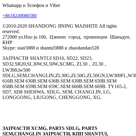
Whatsapp и Телефон и Viber
+8618249086580
©2010-2020 SHANDONG JINING MAISHITE All rights
reserved.
272000 ул.Huo ju 106, Цзинин город, провинции Шаньдун,
КНР
Skype: xian5888 и shantui5888 и zhaodandan528
ЗАПЧАСТИ SHANTUI SD16, SD22, SD23,
SD32.SR20,SL30W,SL50W,XCMG, ZL50，ZL30，
LW300,lw500
SDLG,SEM,CHANGLIN,ZL30G,ZL50G,ZL50GN,LW300FL,W30
616B.SEM 630B.SEM 636B.SEM 639B.SEM 650B.SEM
658B.SEM 659B.SEM 659C.SEM 660B.SEM 669B. TY165-2,
SD7, SD8 SHEHWA, SDLG, SEM, CHANGLIN, LG,
LONGGONG, LIUGONG, CHENGGONG, XG,
ЗАПЧАСТИ XCMG, PARTS SDLG, PARTS
SEM,CHANGLIN ЗАПЧАСТИ, КПП SHANTUI,