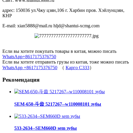
Сайт: www.shantui5888.ru
адрес: 150036 ул.Чжу цзян,106 г. Харбин пров. Хэйлунцзян,
КНР
E-mail: xian5888@mail.ru hljd@shantui-xcmg.com
Если вы хотите покупать товары в китая, можно писать
WhatsApp+8617175376750
Если вы хотите отправить грузы из китая, тоже можно писать
WhatsApp +8617175376750
（
Карго C333
）
Рекомендация
SEM-650-斗齿 5217267--w110008101 зубы
533-2634--SEM660D sem зубы