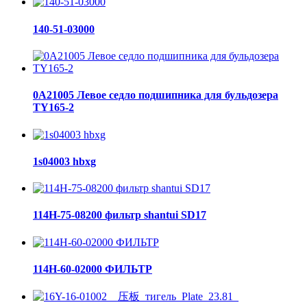
140-51-03000
0A21005 Левое седло подшипника для бульдозера
TY165-2
1s04003 hbxg
114H-75-08200 фильтр shantui SD17
114H-60-02000 ФИЛЬТР