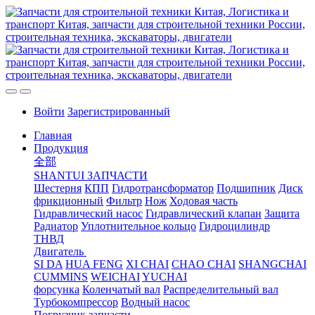
Войти
Зарегистрированный
Главная
Продукция
全部
SHANTUI ЗАПЧАСТИ
Шестерня
КПП
Гидротрансформатор
Подшипник
Диск
фрикционный
Фильтр
Нож
Ходовая часть
Гидравлический насос
Гидравлический клапан
Защита
Радиатор
Уплотнительное кольцо
Гидроцилиндр
ТНВД
Двигатель
SI DA
HUA FENG
XI CHAI
CHAO CHAI
SHANGCHAI
CUMMINS
WEICHAI
YUCHAI
форсунка
Коленчатый вал
Распределительный вал
Турбокомпрессор
Водный насос
Погрузчик запчасти