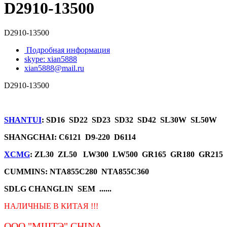
D2910-13500
D2910-13500
Подробная информация
skype: xian5888
xian5888@mail.ru
D2910-13500
SHANTUI
: SD16 SD22 SD23 SD32 SD42 SL30W SL50W
SHANGCHAI: C6121 D9-220 D6114
XCMG
: ZL30 ZL50 LW300 LW500 GR165 GR180 GR215
CUMMINS: NTA855C280 NTA855C360
SDLG CHANGLIN SEM ......
НАЛИЧНЫЕ В КИТАЯ !!!
ООО "МШТЭ"
CHINA