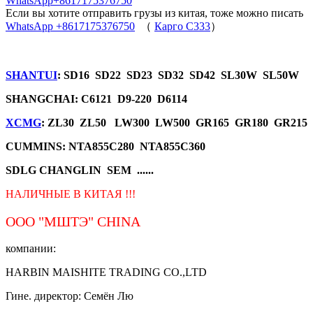
WhatsApp+8617175376750
Если вы хотите отправить грузы из китая, тоже можно писать
WhatsApp +8617175376750
（
Карго C333
）
SHANTUI
: SD16 SD22 SD23 SD32 SD42 SL30W SL50W
SHANGCHAI: C6121 D9-220 D6114
XCMG
: ZL30 ZL50 LW300 LW500 GR165 GR180 GR215
CUMMINS: NTA855C280 NTA855C360
SDLG CHANGLIN SEM ......
НАЛИЧНЫЕ В КИТАЯ !!!
ООО "МШТЭ"
CHINA
компании:
HARBIN MAISHITE TRADING CO.,LTD
Гине. директор: Семён Лю