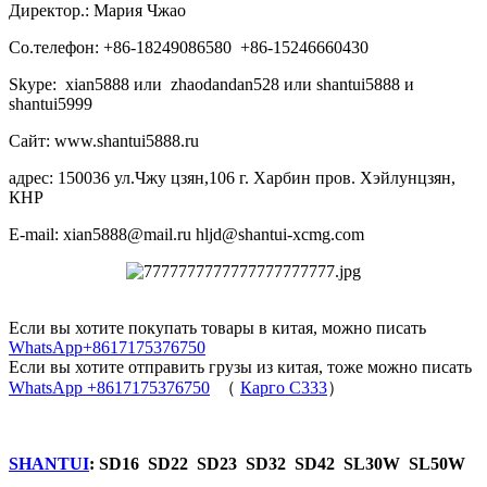
Директор.: Мария Чжао
Со.телефон: +86-18249086580 +86-15246660430
Skype: xian5888 или zhaodandan528 или shantui5888 и
shantui5999
Сайт: www.shantui5888.ru
адрес: 150036 ул.Чжу цзян,106 г. Харбин пров. Хэйлунцзян,
КНР
E-mail: xian5888@mail.ru hljd@shantui-xcmg.com
Если вы хотите покупать товары в китая, можно писать
WhatsApp+8617175376750
Если вы хотите отправить грузы из китая, тоже можно писать
WhatsApp +8617175376750
（
Карго C333
）
SHANTUI
: SD16 SD22 SD23 SD32 SD42 SL30W SL50W