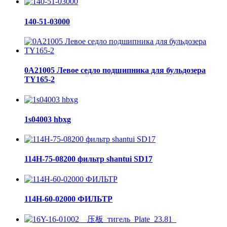
140-51-03000
0A21005 Левое седло подшипника для бульдозера
TY165-2
1s04003 hbxg
114H-75-08200 фильтр shantui SD17
114H-60-02000 ФИЛЬТР