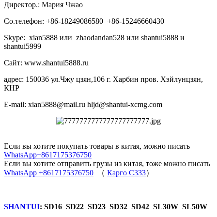
Директор.: Мария Чжао
Со.телефон: +86-18249086580 +86-15246660430
Skype: xian5888 или zhaodandan528 или shantui5888 и
shantui5999
Сайт: www.shantui5888.ru
адрес: 150036 ул.Чжу цзян,106 г. Харбин пров. Хэйлунцзян,
КНР
E-mail: xian5888@mail.ru hljd@shantui-xcmg.com
Если вы хотите покупать товары в китая, можно писать
WhatsApp+8617175376750
Если вы хотите отправить грузы из китая, тоже можно писать
WhatsApp +8617175376750
（
Карго C333
）
SHANTUI
: SD16 SD22 SD23 SD32 SD42 SL30W SL50W