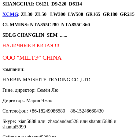
SHANGCHAI: C6121 D9-220 D6114
XCMG
: ZL30 ZL50 LW300 LW500 GR165 GR180 GR215
CUMMINS: NTA855C280 NTA855C360
SDLG CHANGLIN SEM ......
НАЛИЧНЫЕ В КИТАЯ !!!
ООО "МШТЭ"
CHINA
компании:
HARBIN MAISHITE TRADING CO.,LTD
Гине. директор: Семён Лю
Директор.: Мария Чжао
Со.телефон: +86-18249086580 +86-15246660430
Skype: xian5888 или zhaodandan528 или shantui5888 и
shantui5999