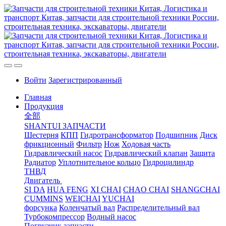
Войти
Зарегистрированный
Главная
Продукция
全部
SHANTUI ЗАПЧАСТИ
Шестерня
КПП
Гидротрансформатор
Подшипник
Диск
фрикционный
Фильтр
Нож
Ходовая часть
Гидравлический насос
Гидравлический клапан
Защита
Радиатор
Уплотнительное кольцо
Гидроцилиндр
ТНВД
Двигатель
SI DA
HUA FENG
XI CHAI
CHAO CHAI
SHANGCHAI
CUMMINS
WEICHAI
YUCHAI
форсунка
Коленчатый вал
Распределительный вал
Турбокомпрессор
Водный насос
Погрузчик запчасти