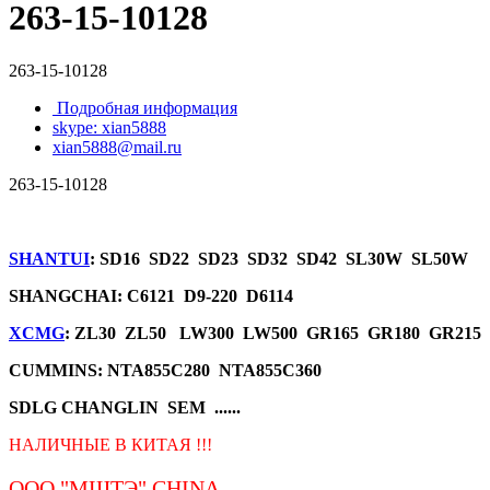
263-15-10128
263-15-10128
Подробная информация
skype: xian5888
xian5888@mail.ru
263-15-10128
SHANTUI
: SD16 SD22 SD23 SD32 SD42 SL30W SL50W
SHANGCHAI: C6121 D9-220 D6114
XCMG
: ZL30 ZL50 LW300 LW500 GR165 GR180 GR215
CUMMINS: NTA855C280 NTA855C360
SDLG CHANGLIN SEM ......
НАЛИЧНЫЕ В КИТАЯ !!!
ООО "МШТЭ"
CHINA