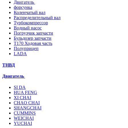
Двигатель
форсунка
Коленчатый вал
Распределительный вал
Турбокомпрессор
Водный насос
Погрузчик запчасти
Бульдозер запчасти
T170 Ходовая часть
Полуприцеп
LADA
ТНВД
Двигатель
SI DA
HUA FENG
XI CHAI
CHAO CHAI
SHANGCHAI
CUMMINS
WEICHAI
YUCHAI