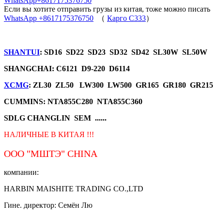
WhatsApp+8617175376750
Если вы хотите отправить грузы из китая, тоже можно писать
WhatsApp +8617175376750
（
Карго C333
）
SHANTUI
: SD16 SD22 SD23 SD32 SD42 SL30W SL50W
SHANGCHAI: C6121 D9-220 D6114
XCMG
: ZL30 ZL50 LW300 LW500 GR165 GR180 GR215
CUMMINS: NTA855C280 NTA855C360
SDLG CHANGLIN SEM ......
НАЛИЧНЫЕ В КИТАЯ !!!
ООО "МШТЭ"
CHINA
компании:
HARBIN MAISHITE TRADING CO.,LTD
Гине. директор: Семён Лю