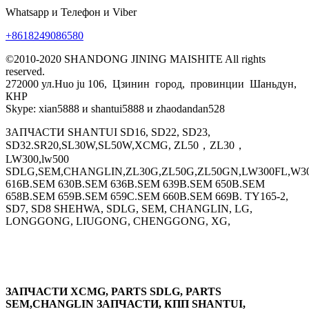
Whatsapp и Телефон и Viber
+8618249086580
©2010-2020 SHANDONG JINING MAISHITE All rights
reserved.
272000 ул.Huo ju 106, Цзинин город, провинции Шаньдун,
КНР
Skype: xian5888 и shantui5888 и zhaodandan528
ЗАПЧАСТИ SHANTUI SD16, SD22, SD23,
SD32.SR20,SL30W,SL50W,XCMG, ZL50，ZL30，
LW300,lw500
SDLG,SEM,CHANGLIN,ZL30G,ZL50G,ZL50GN,LW300FL,W30
616B.SEM 630B.SEM 636B.SEM 639B.SEM 650B.SEM
658B.SEM 659B.SEM 659C.SEM 660B.SEM 669B. TY165-2,
SD7, SD8 SHEHWA, SDLG, SEM, CHANGLIN, LG,
LONGGONG, LIUGONG, CHENGGONG, XG,
ЗАПЧАСТИ XCMG, PARTS SDLG, PARTS
SEM,CHANGLIN ЗАПЧАСТИ, КПП SHANTUI,