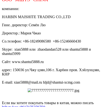
компании:
HARBIN MAISHITE TRADING CO.,LTD
Гине. директор: Семён Лю
Директор.: Мария Чжао
Со.телефон: +86-18249086580 +86-15246660430
Skype: xian5888 или zhaodandan528 или shantui5888 и
shantui5999
Сайт: www.shantui5888.ru
адрес: 150036 ул.Чжу цзян,106 г. Харбин пров. Хэйлунцзян,
КНР
E-mail: xian5888@mail.ru hljd@shantui-xcmg.com
Если вы хотите покупать товары в китая, можно писать