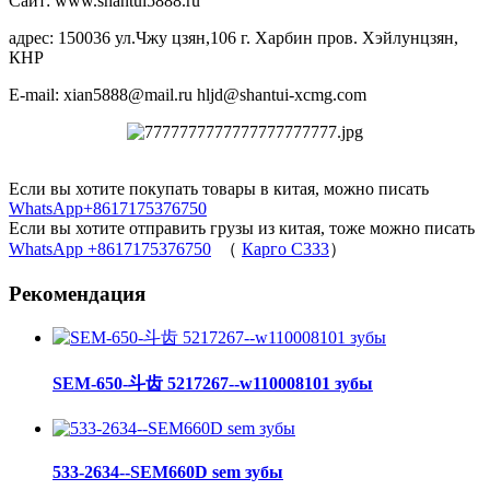
Сайт: www.shantui5888.ru
адрес: 150036 ул.Чжу цзян,106 г. Харбин пров. Хэйлунцзян,
КНР
E-mail: xian5888@mail.ru hljd@shantui-xcmg.com
Если вы хотите покупать товары в китая, можно писать
WhatsApp+8617175376750
Если вы хотите отправить грузы из китая, тоже можно писать
WhatsApp +8617175376750
（
Карго C333
）
Рекомендация
SEM-650-斗齿 5217267--w110008101 зубы
533-2634--SEM660D sem зубы