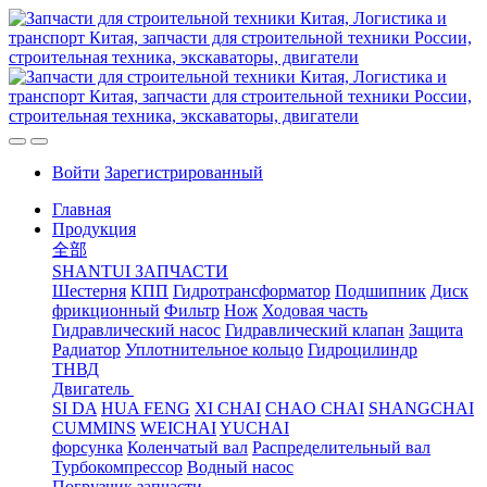
Войти
Зарегистрированный
Главная
Продукция
全部
SHANTUI ЗАПЧАСТИ
Шестерня
КПП
Гидротрансформатор
Подшипник
Диск
фрикционный
Фильтр
Нож
Ходовая часть
Гидравлический насос
Гидравлический клапан
Защита
Радиатор
Уплотнительное кольцо
Гидроцилиндр
ТНВД
Двигатель
SI DA
HUA FENG
XI CHAI
CHAO CHAI
SHANGCHAI
CUMMINS
WEICHAI
YUCHAI
форсунка
Коленчатый вал
Распределительный вал
Турбокомпрессор
Водный насос
Погрузчик запчасти