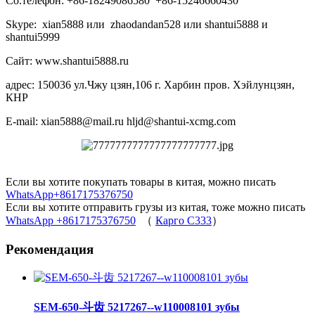
Со.телефон: +86-18249086580 +86-15246660430
Skype: xian5888 или zhaodandan528 или shantui5888 и
shantui5999
Сайт: www.shantui5888.ru
адрес: 150036 ул.Чжу цзян,106 г. Харбин пров. Хэйлунцзян,
КНР
E-mail: xian5888@mail.ru hljd@shantui-xcmg.com
Если вы хотите покупать товары в китая, можно писать
WhatsApp+8617175376750
Если вы хотите отправить грузы из китая, тоже можно писать
WhatsApp +8617175376750
（
Карго C333
）
Рекомендация
SEM-650-斗齿 5217267--w110008101 зубы