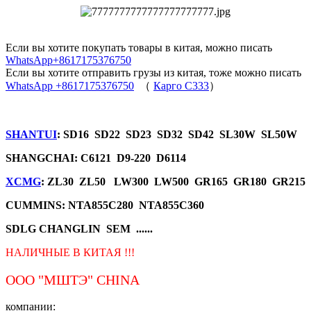
Если вы хотите покупать товары в китая, можно писать
WhatsApp+8617175376750
Если вы хотите отправить грузы из китая, тоже можно писать
WhatsApp +8617175376750
（
Карго C333
）
SHANTUI
: SD16 SD22 SD23 SD32 SD42 SL30W SL50W
SHANGCHAI: C6121 D9-220 D6114
XCMG
: ZL30 ZL50 LW300 LW500 GR165 GR180 GR215
CUMMINS: NTA855C280 NTA855C360
SDLG CHANGLIN SEM ......
НАЛИЧНЫЕ В КИТАЯ !!!
ООО "МШТЭ"
CHINA
компании: