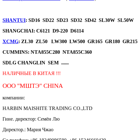
SHANTUI
: SD16 SD22 SD23 SD32 SD42 SL30W SL50W
SHANGCHAI: C6121 D9-220 D6114
XCMG
: ZL30 ZL50 LW300 LW500 GR165 GR180 GR215
CUMMINS: NTA855C280 NTA855C360
SDLG CHANGLIN SEM ......
НАЛИЧНЫЕ В КИТАЯ !!!
ООО "МШТЭ"
CHINA
компании:
HARBIN MAISHITE TRADING CO.,LTD
Гине. директор: Семён Лю
Директор.: Мария Чжао