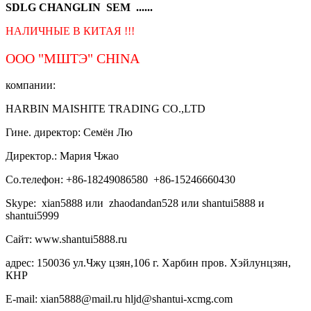
SDLG CHANGLIN SEM ......
НАЛИЧНЫЕ В КИТАЯ !!!
ООО "МШТЭ"
CHINA
компании:
HARBIN MAISHITE TRADING CO.,LTD
Гине. директор: Семён Лю
Директор.: Мария Чжао
Со.телефон: +86-18249086580 +86-15246660430
Skype: xian5888 или zhaodandan528 или shantui5888 и
shantui5999
Сайт: www.shantui5888.ru
адрес: 150036 ул.Чжу цзян,106 г. Харбин пров. Хэйлунцзян,
КНР
E-mail: xian5888@mail.ru hljd@shantui-xcmg.com