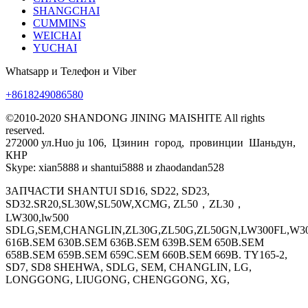
SHANGCHAI
CUMMINS
WEICHAI
YUCHAI
Whatsapp и Телефон и Viber
+8618249086580
©2010-2020 SHANDONG JINING MAISHITE All rights
reserved.
272000 ул.Huo ju 106, Цзинин город, провинции Шаньдун,
КНР
Skype: xian5888 и shantui5888 и zhaodandan528
ЗАПЧАСТИ SHANTUI SD16, SD22, SD23,
SD32.SR20,SL30W,SL50W,XCMG, ZL50，ZL30，
LW300,lw500
SDLG,SEM,CHANGLIN,ZL30G,ZL50G,ZL50GN,LW300FL,W30
616B.SEM 630B.SEM 636B.SEM 639B.SEM 650B.SEM
658B.SEM 659B.SEM 659C.SEM 660B.SEM 669B. TY165-2,
SD7, SD8 SHEHWA, SDLG, SEM, CHANGLIN, LG,
LONGGONG, LIUGONG, CHENGGONG, XG,