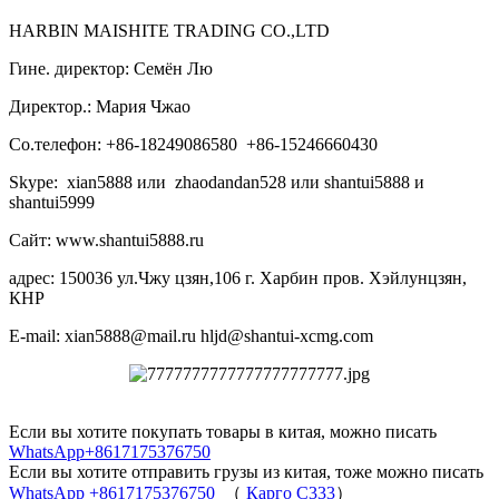
HARBIN MAISHITE TRADING CO.,LTD
Гине. директор: Семён Лю
Директор.: Мария Чжао
Со.телефон: +86-18249086580 +86-15246660430
Skype: xian5888 или zhaodandan528 или shantui5888 и
shantui5999
Сайт: www.shantui5888.ru
адрес: 150036 ул.Чжу цзян,106 г. Харбин пров. Хэйлунцзян,
КНР
E-mail: xian5888@mail.ru hljd@shantui-xcmg.com
Если вы хотите покупать товары в китая, можно писать
WhatsApp+8617175376750
Если вы хотите отправить грузы из китая, тоже можно писать
WhatsApp +8617175376750
（
Карго C333
）