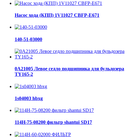
Насос хода (КПП) 1V11027 CBFP-E671
140-51-03000
0A21005 Левое седло подшипника для бульдозера
TY165-2
1s04003 hbxg
114H-75-08200 фильтр shantui SD17