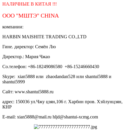
НАЛИЧНЫЕ В КИТАЯ !!!
ООО "МШТЭ"
CHINA
компании:
HARBIN MAISHITE TRADING CO.,LTD
Гине. директор: Семён Лю
Директор.: Мария Чжао
Со.телефон: +86-18249086580 +86-15246660430
Skype: xian5888 или zhaodandan528 или shantui5888 и
shantui5999
Сайт: www.shantui5888.ru
адрес: 150036 ул.Чжу цзян,106 г. Харбин пров. Хэйлунцзян,
КНР
E-mail: xian5888@mail.ru hljd@shantui-xcmg.com