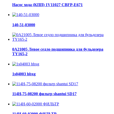
Насос хода (КПП) 1V11027 CBFP-E671
140-51-03000
0A21005 Левое седло подшипника для бульдозера
TY165-2
1s04003 hbxg
114H-75-08200 фильтр shantui SD17
114H-60-02000 ФИЛЬТР