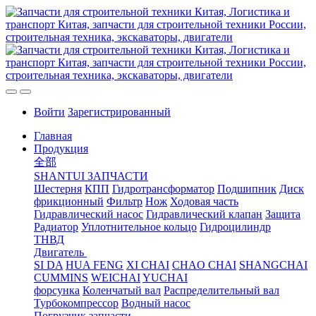
Войти
Зарегистрированный
Главная
Продукция
全部
SHANTUI ЗАПЧАСТИ
Шестерня
КПП
Гидротрансформатор
Подшипник
Диск
фрикционный
Фильтр
Нож
Ходовая часть
Гидравлический насос
Гидравлический клапан
Защита
Радиатор
Уплотнительное кольцо
Гидроцилиндр
ТНВД
Двигатель
SI DA
HUA FENG
XI CHAI
CHAO CHAI
SHANGCHAI
CUMMINS
WEICHAI
YUCHAI
форсунка
Коленчатый вал
Распределительный вал
Турбокомпрессор
Водный насос
Погрузчик запчасти