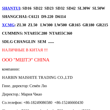
SHANTUI
: SD16 SD22 SD23 SD32 SD42 SL30W SL50W
SHANGCHAI: C6121 D9-220 D6114
XCMG
: ZL30 ZL50 LW300 LW500 GR165 GR180 GR215
CUMMINS: NTA855C280 NTA855C360
SDLG CHANGLIN SEM ......
НАЛИЧНЫЕ В КИТАЯ !!!
ООО "МШТЭ"
CHINA
компании:
HARBIN MAISHITE TRADING CO.,LTD
Гине. директор: Семён Лю
Директор.: Мария Чжао
Со.телефон: +86-18249086580 +86-15246660430