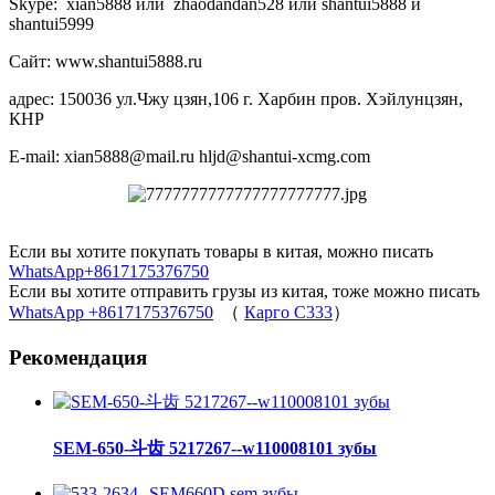
Skype: xian5888 или zhaodandan528 или shantui5888 и
shantui5999
Сайт: www.shantui5888.ru
адрес: 150036 ул.Чжу цзян,106 г. Харбин пров. Хэйлунцзян,
КНР
E-mail: xian5888@mail.ru hljd@shantui-xcmg.com
Если вы хотите покупать товары в китая, можно писать
WhatsApp+8617175376750
Если вы хотите отправить грузы из китая, тоже можно писать
WhatsApp +8617175376750
（
Карго C333
）
Рекомендация
SEM-650-斗齿 5217267--w110008101 зубы