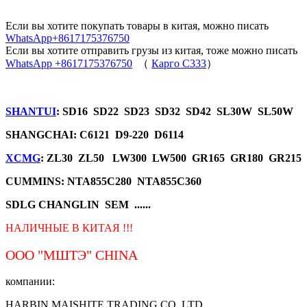
Если вы хотите покупать товары в китая, можно писать
WhatsApp+8617175376750
Если вы хотите отправить грузы из китая, тоже можно писать
WhatsApp +8617175376750
（
Карго C333
）
SHANTUI
: SD16 SD22 SD23 SD32 SD42 SL30W SL50W
SHANGCHAI: C6121 D9-220 D6114
XCMG
: ZL30 ZL50 LW300 LW500 GR165 GR180 GR215
CUMMINS: NTA855C280 NTA855C360
SDLG CHANGLIN SEM ......
НАЛИЧНЫЕ В КИТАЯ !!!
ООО "МШТЭ"
CHINA
компании:
HARBIN MAISHITE TRADING CO.,LTD