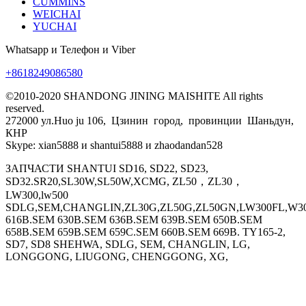
CUMMINS
WEICHAI
YUCHAI
Whatsapp и Телефон и Viber
+8618249086580
©2010-2020 SHANDONG JINING MAISHITE All rights
reserved.
272000 ул.Huo ju 106, Цзинин город, провинции Шаньдун,
КНР
Skype: xian5888 и shantui5888 и zhaodandan528
ЗАПЧАСТИ SHANTUI SD16, SD22, SD23,
SD32.SR20,SL30W,SL50W,XCMG, ZL50，ZL30，
LW300,lw500
SDLG,SEM,CHANGLIN,ZL30G,ZL50G,ZL50GN,LW300FL,W30
616B.SEM 630B.SEM 636B.SEM 639B.SEM 650B.SEM
658B.SEM 659B.SEM 659C.SEM 660B.SEM 669B. TY165-2,
SD7, SD8 SHEHWA, SDLG, SEM, CHANGLIN, LG,
LONGGONG, LIUGONG, CHENGGONG, XG,