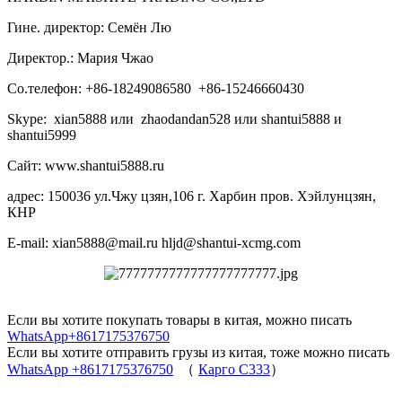
Гине. директор: Семён Лю
Директор.: Мария Чжао
Со.телефон: +86-18249086580 +86-15246660430
Skype: xian5888 или zhaodandan528 или shantui5888 и
shantui5999
Сайт: www.shantui5888.ru
адрес: 150036 ул.Чжу цзян,106 г. Харбин пров. Хэйлунцзян,
КНР
E-mail: xian5888@mail.ru hljd@shantui-xcmg.com
Если вы хотите покупать товары в китая, можно писать
WhatsApp+8617175376750
Если вы хотите отправить грузы из китая, тоже можно писать
WhatsApp +8617175376750
（
Карго C333
）