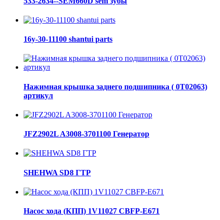
533-2634--SEM660D sem зубы
16y-30-11100 shantui parts
Нажимная крышка заднего подшипника ( 0Т02063)
артикул
JFZ2902L A3008-3701100 Генератор
SHEHWA SD8 ГТР
Насос хода (КПП) 1V11027 CBFP-E671