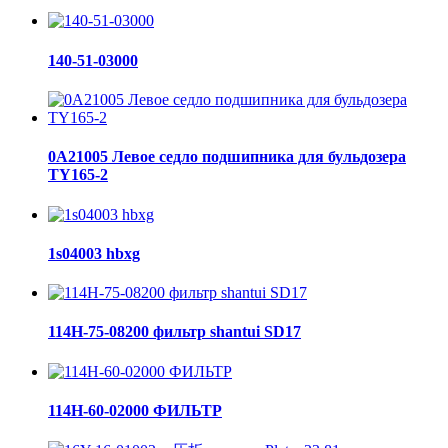
140-51-03000
0A21005 Левое седло подшипника для бульдозера
TY165-2
1s04003 hbxg
114H-75-08200 фильтр shantui SD17
114H-60-02000 ФИЛЬТР