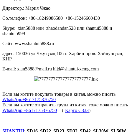
Директор.: Мария Чжао
Со.телефон: +86-18249086580 +86-15246660430
Skype: xian5888 или zhaodandan528 или shantui5888 и
shantui5999
Сайт: www.shantui5888.ru
адрес: 150036 ул.Чжу цзян,106 г. Харбин пров. Хэйлунцзян,
КНР
E-mail: xian5888@mail.ru hljd@shantui-xcmg.com
Если вы хотите покупать товары в китая, можно писать
WhatsApp+8617175376750
Если вы хотите отправить грузы из китая, тоже можно писать
WhatsApp +8617175376750
（
Карго C333
）
SHANTUI
: SD16 SD22 SD23 SD32 SD42 SL30W SL50W