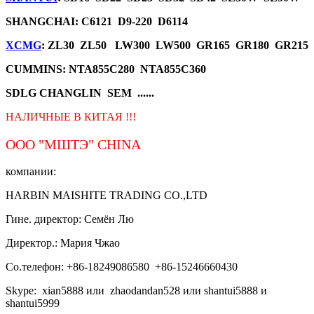
SHANGCHAI: C6121 D9-220 D6114
XCMG
: ZL30 ZL50 LW300 LW500 GR165 GR180 GR215
CUMMINS: NTA855C280 NTA855C360
SDLG CHANGLIN SEM ......
НАЛИЧНЫЕ В КИТАЯ !!!
ООО "МШТЭ"
CHINA
компании:
HARBIN MAISHITE TRADING CO.,LTD
Гине. директор: Семён Лю
Директор.: Мария Чжао
Со.телефон: +86-18249086580 +86-15246660430
Skype: xian5888 или zhaodandan528 или shantui5888 и
shantui5999