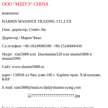
ООО "МШТЭ"
CHINA
компании:
HARBIN MAISHITE TRADING CO.,LTD
Гине. директор: Семён Лю
Директор.: Мария Чжао
Со.телефон: +86-18249086580 +86-15246660430
Skype: xian5888 или zhaodandan528 или shantui5888 и
shantui5999
Сайт: www.shantui5888.ru
адрес: 150036 ул.Чжу цзян,106 г. Харбин пров. Хэйлунцзян,
КНР
E-mail: xian5888@mail.ru hljd@shantui-xcmg.com