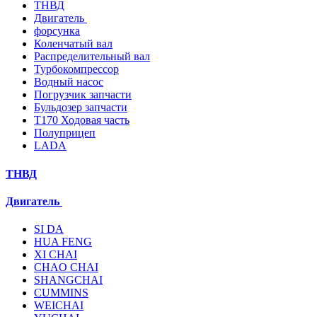
ТНВД
Двигатель
форсунка
Коленчатый вал
Распределительный вал
Турбокомпрессор
Водный насос
Погрузчик запчасти
Бульдозер запчасти
T170 Ходовая часть
Полуприцеп
LADA
ТНВД
Двигатель
SI DA
HUA FENG
XI CHAI
CHAO CHAI
SHANGCHAI
CUMMINS
WEICHAI