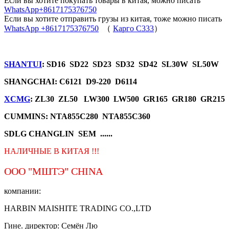
Если вы хотите покупать товары в китая, можно писать
WhatsApp+8617175376750
Если вы хотите отправить грузы из китая, тоже можно писать
WhatsApp +8617175376750
（
Карго C333
）
SHANTUI
: SD16 SD22 SD23 SD32 SD42 SL30W SL50W
SHANGCHAI: C6121 D9-220 D6114
XCMG
: ZL30 ZL50 LW300 LW500 GR165 GR180 GR215
CUMMINS: NTA855C280 NTA855C360
SDLG CHANGLIN SEM ......
НАЛИЧНЫЕ В КИТАЯ !!!
ООО "МШТЭ"
CHINA
компании:
HARBIN MAISHITE TRADING CO.,LTD
Гине. директор: Семён Лю