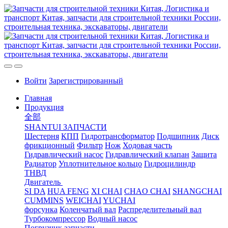
Войти
Зарегистрированный
Главная
Продукция
全部
SHANTUI ЗАПЧАСТИ
Шестерня
КПП
Гидротрансформатор
Подшипник
Диск
фрикционный
Фильтр
Нож
Ходовая часть
Гидравлический насос
Гидравлический клапан
Защита
Радиатор
Уплотнительное кольцо
Гидроцилиндр
ТНВД
Двигатель
SI DA
HUA FENG
XI CHAI
CHAO CHAI
SHANGCHAI
CUMMINS
WEICHAI
YUCHAI
форсунка
Коленчатый вал
Распределительный вал
Турбокомпрессор
Водный насос
Погрузчик запчасти