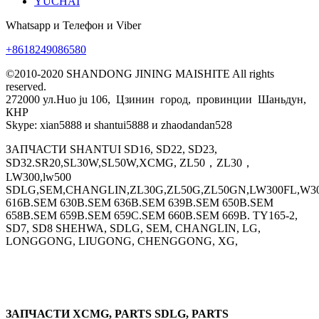
YUCHAI
Whatsapp и Телефон и Viber
+8618249086580
©2010-2020 SHANDONG JINING MAISHITE All rights
reserved.
272000 ул.Huo ju 106, Цзинин город, провинции Шаньдун,
КНР
Skype: xian5888 и shantui5888 и zhaodandan528
ЗАПЧАСТИ SHANTUI SD16, SD22, SD23,
SD32.SR20,SL30W,SL50W,XCMG, ZL50，ZL30，
LW300,lw500
SDLG,SEM,CHANGLIN,ZL30G,ZL50G,ZL50GN,LW300FL,W30
616B.SEM 630B.SEM 636B.SEM 639B.SEM 650B.SEM
658B.SEM 659B.SEM 659C.SEM 660B.SEM 669B. TY165-2,
SD7, SD8 SHEHWA, SDLG, SEM, CHANGLIN, LG,
LONGGONG, LIUGONG, CHENGGONG, XG,
ЗАПЧАСТИ XCMG, PARTS SDLG, PARTS