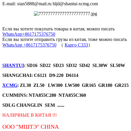
E-mail: xian5888@mail.ru hljd@shantui-xcmg.com
Если вы хотите покупать товары в китая, можно писать
WhatsApp+8617175376750
Если вы хотите отправить грузы из китая, тоже можно писать
WhatsApp +8617175376750
（
Карго C333
）
SHANTUI
: SD16 SD22 SD23 SD32 SD42 SL30W SL50W
SHANGCHAI: C6121 D9-220 D6114
XCMG
: ZL30 ZL50 LW300 LW500 GR165 GR180 GR215
CUMMINS: NTA855C280 NTA855C360
SDLG CHANGLIN SEM ......
НАЛИЧНЫЕ В КИТАЯ !!!
ООО "МШТЭ"
CHINA