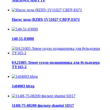
SHEHWA SD8 ГТР
Насос хода (КПП) 1V11027 CBFP-E671
140-51-03000
0A21005 Левое седло подшипника для бульдозера
TY165-2
1s04003 hbxg
114H-75-08200 фильтр shantui SD17