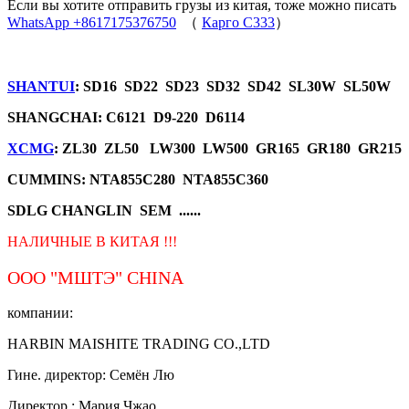
Если вы хотите отправить грузы из китая, тоже можно писать
WhatsApp +8617175376750
（
Карго C333
）
SHANTUI
: SD16 SD22 SD23 SD32 SD42 SL30W SL50W
SHANGCHAI: C6121 D9-220 D6114
XCMG
: ZL30 ZL50 LW300 LW500 GR165 GR180 GR215
CUMMINS: NTA855C280 NTA855C360
SDLG CHANGLIN SEM ......
НАЛИЧНЫЕ В КИТАЯ !!!
ООО "МШТЭ"
CHINA
компании:
HARBIN MAISHITE TRADING CO.,LTD
Гине. директор: Семён Лю
Директор.: Мария Чжао