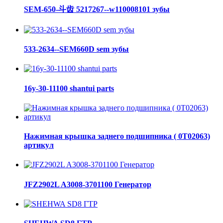
SEM-650-斗齿 5217267--w110008101 зубы
533-2634--SEM660D sem зубы
16y-30-11100 shantui parts
Нажимная крышка заднего подшипника ( 0Т02063)
артикул
JFZ2902L A3008-3701100 Генератор