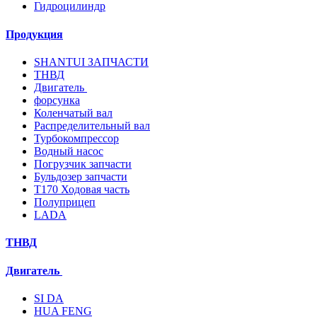
Гидроцилиндр
Продукция
SHANTUI ЗАПЧАСТИ
ТНВД
Двигатель
форсунка
Коленчатый вал
Распределительный вал
Турбокомпрессор
Водный насос
Погрузчик запчасти
Бульдозер запчасти
T170 Ходовая часть
Полуприцеп
LADA
ТНВД
Двигатель
SI DA
HUA FENG