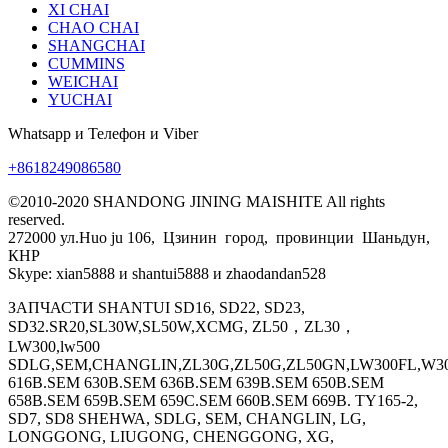
XI CHAI
CHAO CHAI
SHANGCHAI
CUMMINS
WEICHAI
YUCHAI
Whatsapp и Телефон и Viber
+8618249086580
©2010-2020 SHANDONG JINING MAISHITE All rights
reserved.
272000 ул.Huo ju 106, Цзинин город, провинции Шаньдун,
КНР
Skype: xian5888 и shantui5888 и zhaodandan528
ЗАПЧАСТИ SHANTUI SD16, SD22, SD23,
SD32.SR20,SL30W,SL50W,XCMG, ZL50，ZL30，
LW300,lw500
SDLG,SEM,CHANGLIN,ZL30G,ZL50G,ZL50GN,LW300FL,W30
616B.SEM 630B.SEM 636B.SEM 639B.SEM 650B.SEM
658B.SEM 659B.SEM 659C.SEM 660B.SEM 669B. TY165-2,
SD7, SD8 SHEHWA, SDLG, SEM, CHANGLIN, LG,
LONGGONG, LIUGONG, CHENGGONG, XG,