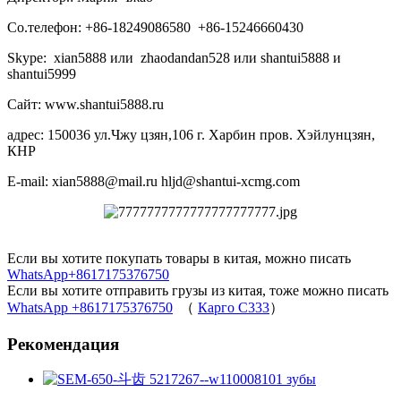
Со.телефон: +86-18249086580 +86-15246660430
Skype: xian5888 или zhaodandan528 или shantui5888 и
shantui5999
Сайт: www.shantui5888.ru
адрес: 150036 ул.Чжу цзян,106 г. Харбин пров. Хэйлунцзян,
КНР
E-mail: xian5888@mail.ru hljd@shantui-xcmg.com
Если вы хотите покупать товары в китая, можно писать
WhatsApp+8617175376750
Если вы хотите отправить грузы из китая, тоже можно писать
WhatsApp +8617175376750
（
Карго C333
）
Рекомендация