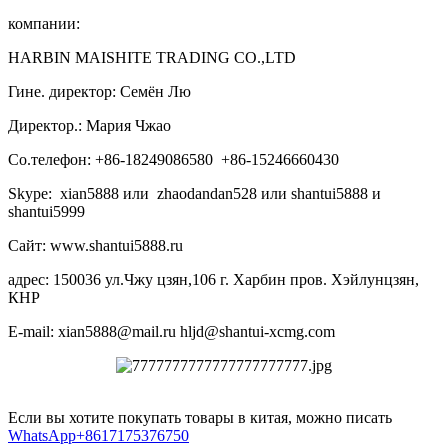
компании:
HARBIN MAISHITE TRADING CO.,LTD
Гине. директор: Семён Лю
Директор.: Мария Чжао
Со.телефон: +86-18249086580 +86-15246660430
Skype: xian5888 или zhaodandan528 или shantui5888 и
shantui5999
Сайт: www.shantui5888.ru
адрес: 150036 ул.Чжу цзян,106 г. Харбин пров. Хэйлунцзян,
КНР
E-mail: xian5888@mail.ru hljd@shantui-xcmg.com
Если вы хотите покупать товары в китая, можно писать
WhatsApp+8617175376750