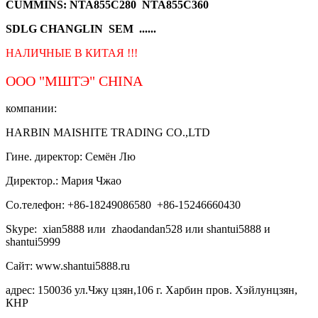
CUMMINS: NTA855C280 NTA855C360
SDLG CHANGLIN SEM ......
НАЛИЧНЫЕ В КИТАЯ !!!
ООО "МШТЭ"
CHINA
компании:
HARBIN MAISHITE TRADING CO.,LTD
Гине. директор: Семён Лю
Директор.: Мария Чжао
Со.телефон: +86-18249086580 +86-15246660430
Skype: xian5888 или zhaodandan528 или shantui5888 и
shantui5999
Сайт: www.shantui5888.ru
адрес: 150036 ул.Чжу цзян,106 г. Харбин пров. Хэйлунцзян,
КНР