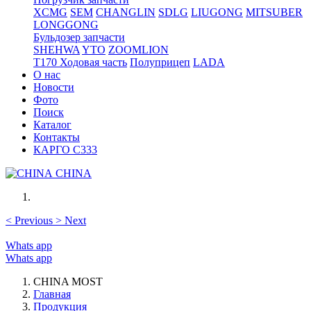
XCMG
SEM
CHANGLIN
SDLG
LIUGONG
MITSUBER
LONGGONG
Бульдозер запчасти
SHEHWA
YTO
ZOOMLION
T170 Ходовая часть
Полуприцеп
LADA
О нас
Новости
Фото
Поиск
Каталог
Контакты
КАРГО С333
CHINA
<
Previous
>
Next
Whats app
Whats app
CHINA MOST
Главная
Продукция