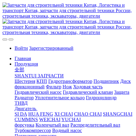
Войти
Зарегистрированный
Главная
Продукция
全部
SHANTUI ЗАПЧАСТИ
Шестерня
КПП
Гидротрансформатор
Подшипник
Диск
фрикционный
Фильтр
Нож
Ходовая часть
Гидравлический насос
Гидравлический клапан
Защита
Радиатор
Уплотнительное кольцо
Гидроцилиндр
ТНВД
Двигатель
SI DA
HUA FENG
XI CHAI
CHAO CHAI
SHANGCHAI
CUMMINS
WEICHAI
YUCHAI
форсунка
Коленчатый вал
Распределительный вал
Турбокомпрессор
Водный насос
Погрузчик запчасти