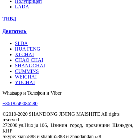
Полуприцеп
LADA
ТНВД
Двигатель
SI DA
HUA FENG
XI CHAI
CHAO CHAI
SHANGCHAI
CUMMINS
WEICHAI
YUCHAI
Whatsapp и Телефон и Viber
+8618249086580
©2010-2020 SHANDONG JINING MAISHITE All rights
reserved.
272000 ул.Huo ju 106, Цзинин город, провинции Шаньдун,
КНР
Skype: xian5888 и shantui5888 и zhaodandan528