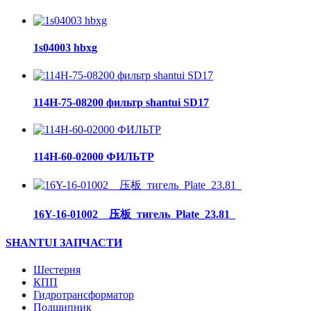
1s04003 hbxg
114H-75-08200 фильтр shantui SD17
114H-60-02000 ФИЛЬТР
16Y-16-01002__压板_тигель_Plate_23.81_
SHANTUI ЗАПЧАСТИ
Шестерня
КПП
Гидротрансформатор
Подшипник