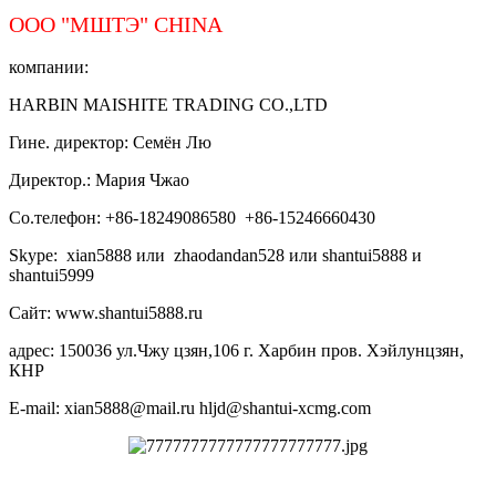
ООО "МШТЭ"
CHINA
компании:
HARBIN MAISHITE TRADING CO.,LTD
Гине. директор: Семён Лю
Директор.: Мария Чжао
Со.телефон: +86-18249086580 +86-15246660430
Skype: xian5888 или zhaodandan528 или shantui5888 и
shantui5999
Сайт: www.shantui5888.ru
адрес: 150036 ул.Чжу цзян,106 г. Харбин пров. Хэйлунцзян,
КНР
E-mail: xian5888@mail.ru hljd@shantui-xcmg.com