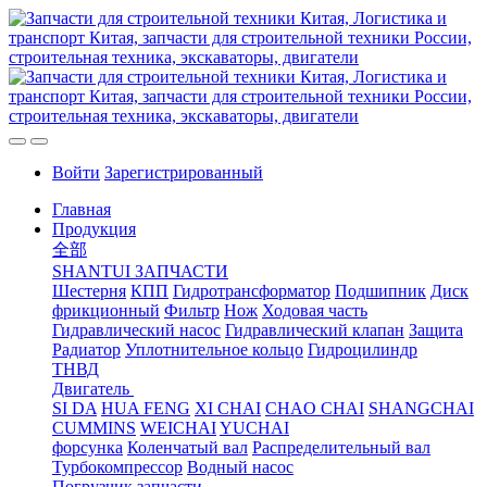
Войти
Зарегистрированный
Главная
Продукция
全部
SHANTUI ЗАПЧАСТИ
Шестерня
КПП
Гидротрансформатор
Подшипник
Диск
фрикционный
Фильтр
Нож
Ходовая часть
Гидравлический насос
Гидравлический клапан
Защита
Радиатор
Уплотнительное кольцо
Гидроцилиндр
ТНВД
Двигатель
SI DA
HUA FENG
XI CHAI
CHAO CHAI
SHANGCHAI
CUMMINS
WEICHAI
YUCHAI
форсунка
Коленчатый вал
Распределительный вал
Турбокомпрессор
Водный насос
Погрузчик запчасти