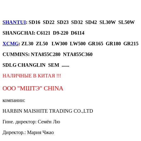
SHANTUI
: SD16 SD22 SD23 SD32 SD42 SL30W SL50W
SHANGCHAI: C6121 D9-220 D6114
XCMG
: ZL30 ZL50 LW300 LW500 GR165 GR180 GR215
CUMMINS: NTA855C280 NTA855C360
SDLG CHANGLIN SEM ......
НАЛИЧНЫЕ В КИТАЯ !!!
ООО "МШТЭ"
CHINA
компании:
HARBIN MAISHITE TRADING CO.,LTD
Гине. директор: Семён Лю
Директор.: Мария Чжао