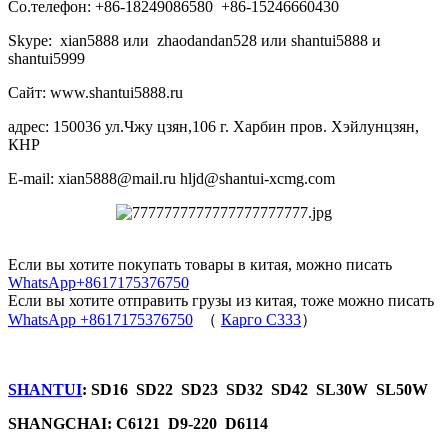
Со.телефон: +86-18249086580 +86-15246660430
Skype: xian5888 или zhaodandan528 или shantui5888 и
shantui5999
Сайт: www.shantui5888.ru
адрес: 150036 ул.Чжу цзян,106 г. Харбин пров. Хэйлунцзян,
КНР
E-mail: xian5888@mail.ru hljd@shantui-xcmg.com
Если вы хотите покупать товары в китая, можно писать
WhatsApp+8617175376750
Если вы хотите отправить грузы из китая, тоже можно писать
WhatsApp +8617175376750
（
Карго C333
）
SHANTUI
: SD16 SD22 SD23 SD32 SD42 SL30W SL50W
SHANGCHAI: C6121 D9-220 D6114