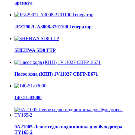
артикул
JFZ2902L A3008-3701100 Генератор
SHEHWA SD8 ГТР
Насос хода (КПП) 1V11027 CBFP-E671
140-51-03000
0A21005 Левое седло подшипника для бульдозера
TY165-2