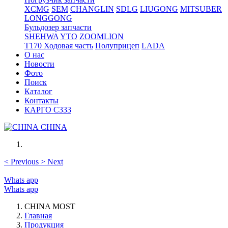
XCMG
SEM
CHANGLIN
SDLG
LIUGONG
MITSUBER
LONGGONG
Бульдозер запчасти
SHEHWA
YTO
ZOOMLION
T170 Ходовая часть
Полуприцеп
LADA
О нас
Новости
Фото
Поиск
Каталог
Контакты
КАРГО С333
CHINA
<
Previous
>
Next
Whats app
Whats app
CHINA MOST
Главная
Продукция