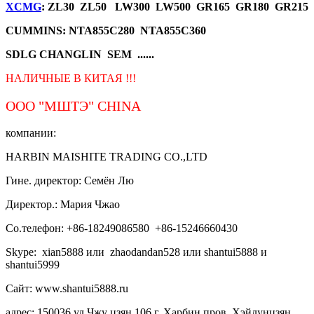
XCMG
: ZL30 ZL50 LW300 LW500 GR165 GR180 GR215
CUMMINS: NTA855C280 NTA855C360
SDLG CHANGLIN SEM ......
НАЛИЧНЫЕ В КИТАЯ !!!
ООО "МШТЭ"
CHINA
компании:
HARBIN MAISHITE TRADING CO.,LTD
Гине. директор: Семён Лю
Директор.: Мария Чжао
Со.телефон: +86-18249086580 +86-15246660430
Skype: xian5888 или zhaodandan528 или shantui5888 и
shantui5999
Сайт: www.shantui5888.ru
адрес: 150036 ул.Чжу цзян,106 г. Харбин пров. Хэйлунцзян,