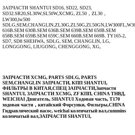
ЗАПЧАСТИ SHANTUI SD16, SD22, SD23,
SD32.SR20,SL30W,SL50W,XCMG, ZL50，ZL30，
LW300,lw500
SDLG,SEM,CHANGLIN,ZL30G,ZL50G,ZL50GN,LW300FL,W30
616B.SEM 630B.SEM 636B.SEM 639B.SEM 650B.SEM
658B.SEM 659B.SEM 659C.SEM 660B.SEM 669B. TY165-2,
SD7, SD8 SHEHWA, SDLG, SEM, CHANGLIN, LG,
LONGGONG, LIUGONG, CHENGGONG, XG,
ЗАПЧАСТИ XCMG, PARTS SDLG, PARTS
SEM,CHANGLIN ЗАПЧАСТИ, КПП SHANTUI,
ФИЛЬТРЫ В КИТАЯ,СПЕЦ ЗАПЧАСТИ,Запчасти
SHANTUI, ЗАПЧАСТИ XCMG, ZF КПП, CHINA ТНВД,
WEICHAI Двигатель, SHANTUI Ходовая часть, T170
ходовая части，китайский Форсунки, Фильтры,CHINA
Гидравлический насос, weichai коленчатый вал,cummins
коленчатый вал,ЗАПЧАСТИ SHANTUI,