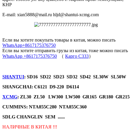
КНР
E-mail: xian5888@mail.ru hljd@shantui-xcmg.com
Если вы хотите покупать товары в китая, можно писать
WhatsApp+8617175376750
Если вы хотите отправить грузы из китая, тоже можно писать
WhatsApp +8617175376750
（
Карго C333
）
SHANTUI
: SD16 SD22 SD23 SD32 SD42 SL30W SL50W
SHANGCHAI: C6121 D9-220 D6114
XCMG
: ZL30 ZL50 LW300 LW500 GR165 GR180 GR215
CUMMINS: NTA855C280 NTA855C360
SDLG CHANGLIN SEM ......
НАЛИЧНЫЕ В КИТАЯ !!!