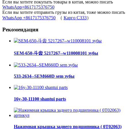
Если вы хотите покупать товары в китая, можно писать
WhatsApp+8617175376750
Если вы хотите отправить грузы из китая, тоже можно писать
WhatsApp +8617175376750
（
Карго C333
）
Рекомендация
SEM-650-斗齿 5217267--w110008101 зубы
533-2634--SEM660D sem зубы
16y-30-11100 shantui parts
Нажимная крышка заднего подшипника ( 0Т02063)