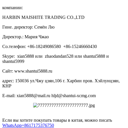
компании:
HARBIN MAISHITE TRADING CO.,LTD
Гине. директор: Семён Лю
Директор.: Мария Чжао
Со.телефон: +86-18249086580 +86-15246660430
Skype: xian5888 или zhaodandan528 или shantui5888 и
shantui5999
Сайт: www.shantui5888.ru
адрес: 150036 ул.Чжу цзян,106 г. Харбин пров. Хэйлунцзян,
КНР
E-mail: xian5888@mail.ru hljd@shantui-xcmg.com
Если вы хотите покупать товары в китая, можно писать
WhatsApp+8617175376750