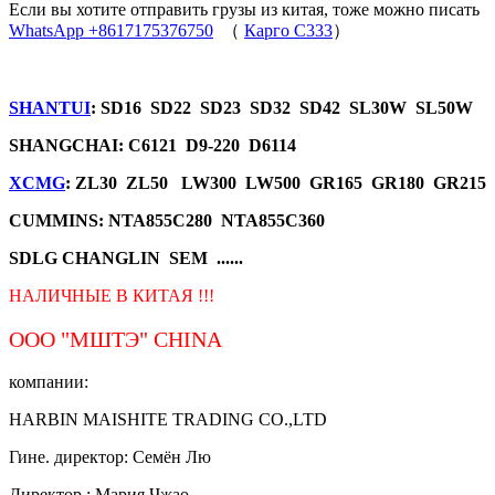
Если вы хотите отправить грузы из китая, тоже можно писать
WhatsApp +8617175376750
（
Карго C333
）
SHANTUI
: SD16 SD22 SD23 SD32 SD42 SL30W SL50W
SHANGCHAI: C6121 D9-220 D6114
XCMG
: ZL30 ZL50 LW300 LW500 GR165 GR180 GR215
CUMMINS: NTA855C280 NTA855C360
SDLG CHANGLIN SEM ......
НАЛИЧНЫЕ В КИТАЯ !!!
ООО "МШТЭ"
CHINA
компании:
HARBIN MAISHITE TRADING CO.,LTD
Гине. директор: Семён Лю
Директор.: Мария Чжао