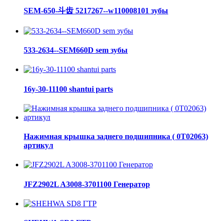
SEM-650-斗齿 5217267--w110008101 зубы
533-2634--SEM660D sem зубы
16y-30-11100 shantui parts
Нажимная крышка заднего подшипника ( 0Т02063)
артикул
JFZ2902L A3008-3701100 Генератор