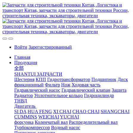
Войти
Зарегистрированный
Главная
Продукция
全部
SHANTUI ЗАПЧАСТИ
Шестерня
КПП
Гидротрансформатор
Подшипник
Диск
фрикционный
Фильтр
Нож
Ходовая часть
Гидравлический насос
Гидравлический клапан
Защита
Радиатор
Уплотнительное кольцо
Гидроцилиндр
ТНВД
Двигатель
SI DA
HUA FENG
XI CHAI
CHAO CHAI
SHANGCHAI
CUMMINS
WEICHAI
YUCHAI
форсунка
Коленчатый вал
Распределительный вал
Турбокомпрессор
Водный насос
Погрузчик запчасти