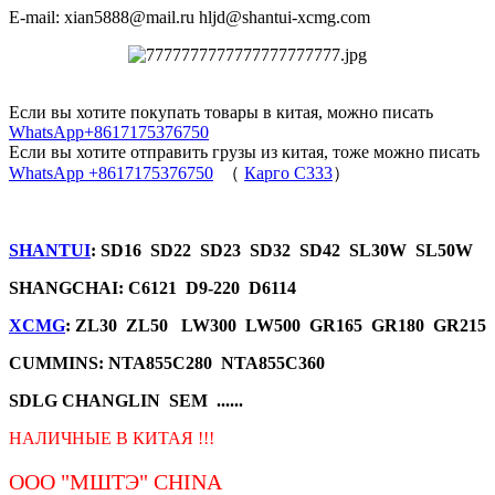
E-mail: xian5888@mail.ru hljd@shantui-xcmg.com
Если вы хотите покупать товары в китая, можно писать
WhatsApp+8617175376750
Если вы хотите отправить грузы из китая, тоже можно писать
WhatsApp +8617175376750
（
Карго C333
）
SHANTUI
: SD16 SD22 SD23 SD32 SD42 SL30W SL50W
SHANGCHAI: C6121 D9-220 D6114
XCMG
: ZL30 ZL50 LW300 LW500 GR165 GR180 GR215
CUMMINS: NTA855C280 NTA855C360
SDLG CHANGLIN SEM ......
НАЛИЧНЫЕ В КИТАЯ !!!
ООО "МШТЭ"
CHINA