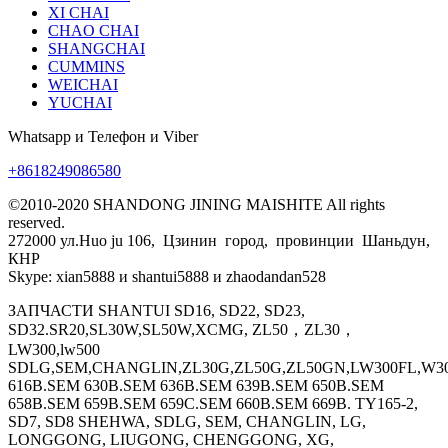
XI CHAI
CHAO CHAI
SHANGCHAI
CUMMINS
WEICHAI
YUCHAI
Whatsapp и Телефон и Viber
+8618249086580
©2010-2020 SHANDONG JINING MAISHITE All rights
reserved.
272000 ул.Huo ju 106, Цзинин город, провинции Шаньдун,
КНР
Skype: xian5888 и shantui5888 и zhaodandan528
ЗАПЧАСТИ SHANTUI SD16, SD22, SD23,
SD32.SR20,SL30W,SL50W,XCMG, ZL50，ZL30，
LW300,lw500
SDLG,SEM,CHANGLIN,ZL30G,ZL50G,ZL50GN,LW300FL,W30
616B.SEM 630B.SEM 636B.SEM 639B.SEM 650B.SEM
658B.SEM 659B.SEM 659C.SEM 660B.SEM 669B. TY165-2,
SD7, SD8 SHEHWA, SDLG, SEM, CHANGLIN, LG,
LONGGONG, LIUGONG, CHENGGONG, XG,