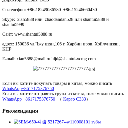
Со.телефон: +86-18249086580 +86-15246660430
Skype: xian5888 или zhaodandan528 или shantui5888 и
shantui5999
Сайт: www.shantui5888.ru
адрес: 150036 ул.Чжу цзян,106 г. Харбин пров. Хэйлунцзян,
КНР
E-mail: xian5888@mail.ru hljd@shantui-xcmg.com
Если вы хотите покупать товары в китая, можно писать
WhatsApp+8617175376750
Если вы хотите отправить грузы из китая, тоже можно писать
WhatsApp +8617175376750
（
Карго C333
）
Рекомендация