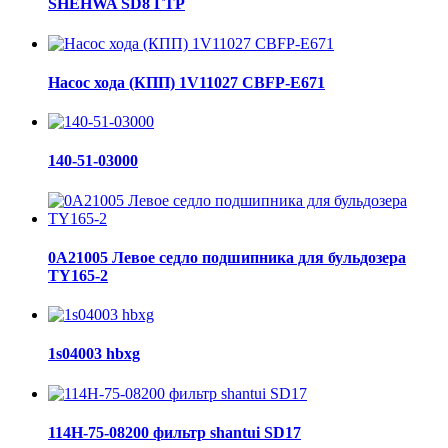
SHEHWA SD8 ГТР
Насос хода (КПП) 1V11027 CBFP-E671
140-51-03000
0A21005 Левое седло подшипника для бульдозера
TY165-2
1s04003 hbxg
114H-75-08200 фильтр shantui SD17