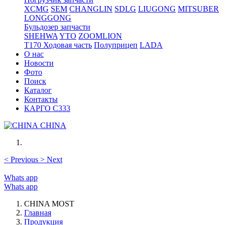
XCMG
SEM
CHANGLIN
SDLG
LIUGONG
MITSUBER
LONGGONG
Бульдозер запчасти
SHEHWA
YTO
ZOOMLION
T170 Ходовая часть
Полуприцеп
LADA
О нас
Новости
Фото
Поиск
Каталог
Контакты
КАРГО С333
CHINA
<
Previous
>
Next
Whats app
Whats app
CHINA MOST
Главная
Продукция