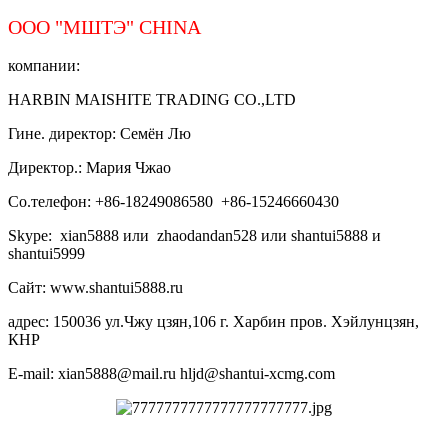
ООО "МШТЭ"
CHINA
компании:
HARBIN MAISHITE TRADING CO.,LTD
Гине. директор: Семён Лю
Директор.: Мария Чжао
Со.телефон: +86-18249086580 +86-15246660430
Skype: xian5888 или zhaodandan528 или shantui5888 и
shantui5999
Сайт: www.shantui5888.ru
адрес: 150036 ул.Чжу цзян,106 г. Харбин пров. Хэйлунцзян,
КНР
E-mail: xian5888@mail.ru hljd@shantui-xcmg.com