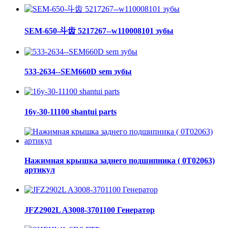
SEM-650-斗齿 5217267--w110008101 зубы
533-2634--SEM660D sem зубы
16y-30-11100 shantui parts
Нажимная крышка заднего подшипника ( 0Т02063)
артикул
JFZ2902L A3008-3701100 Генератор