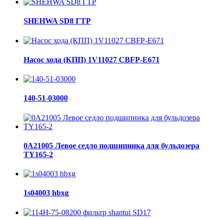
SHEHWA SD8 ГТР
Насос хода (КПП) 1V11027 CBFP-E671
140-51-03000
0A21005 Левое седло подшипника для бульдозера
TY165-2
1s04003 hbxg