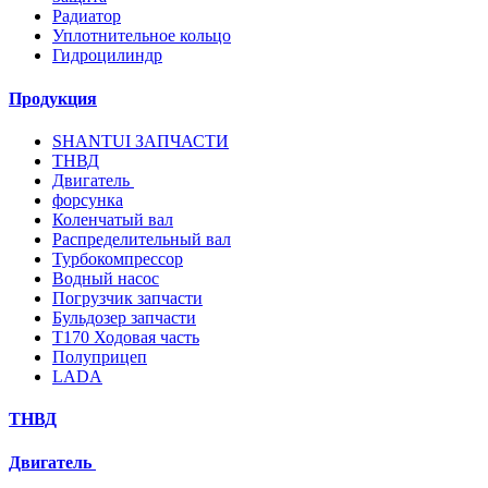
Радиатор
Уплотнительное кольцо
Гидроцилиндр
Продукция
SHANTUI ЗАПЧАСТИ
ТНВД
Двигатель
форсунка
Коленчатый вал
Распределительный вал
Турбокомпрессор
Водный насос
Погрузчик запчасти
Бульдозер запчасти
T170 Ходовая часть
Полуприцеп
LADA
ТНВД
Двигатель