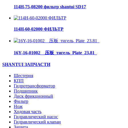
114H-75-08200 фильтр shantui SD17
114H-60-02000 ФИЛЬТР
16Y-16-01002__压板_тигель_Plate_23.81_
SHANTUI ЗАПЧАСТИ
Шестерня
КПП
Гидротрансформатор
Подшипник
Диск фрикционный
Фильтр
Нож
Ходовая часть
Гидравлический насос
Гидравлический клапан
Защита