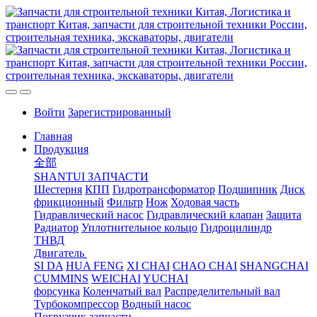
Войти
Зарегистрированный
Главная
Продукция
全部
SHANTUI ЗАПЧАСТИ
Шестерня
КПП
Гидротрансформатор
Подшипник
Диск
фрикционный
Фильтр
Нож
Ходовая часть
Гидравлический насос
Гидравлический клапан
Защита
Радиатор
Уплотнительное кольцо
Гидроцилиндр
ТНВД
Двигатель
SI DA
HUA FENG
XI CHAI
CHAO CHAI
SHANGCHAI
CUMMINS
WEICHAI
YUCHAI
форсунка
Коленчатый вал
Распределительный вал
Турбокомпрессор
Водный насос
Погрузчик запчасти