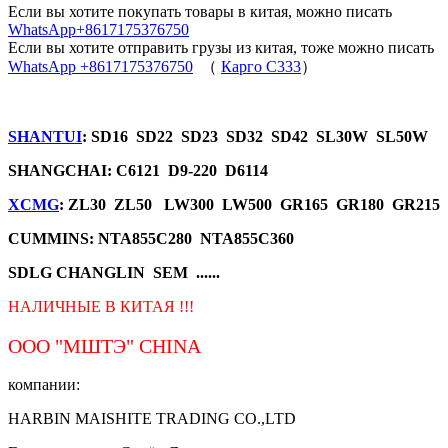
Если вы хотите покупать товары в китая, можно писать
WhatsApp+8617175376750
Если вы хотите отправить грузы из китая, тоже можно писать
WhatsApp +8617175376750
（
Карго C333
）
SHANTUI
: SD16 SD22 SD23 SD32 SD42 SL30W SL50W
SHANGCHAI: C6121 D9-220 D6114
XCMG
: ZL30 ZL50 LW300 LW500 GR165 GR180 GR215
CUMMINS: NTA855C280 NTA855C360
SDLG CHANGLIN SEM ......
НАЛИЧНЫЕ В КИТАЯ !!!
ООО "МШТЭ"
CHINA
компании:
HARBIN MAISHITE TRADING CO.,LTD