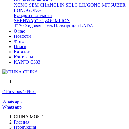
XCMG
SEM
CHANGLIN
SDLG
LIUGONG
MITSUBER
LONGGONG
Бульдозер запчасти
SHEHWA
YTO
ZOOMLION
T170 Ходовая часть
Полуприцеп
LADA
О нас
Новости
Фото
Поиск
Каталог
Контакты
КАРГО С333
CHINA
<
Previous
>
Next
Whats app
Whats app
CHINA MOST
Главная
Продукция