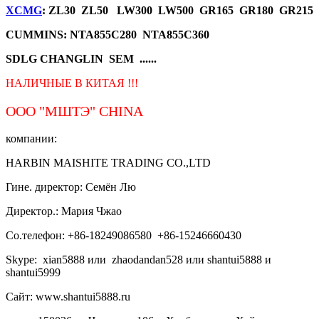
XCMG
: ZL30 ZL50 LW300 LW500 GR165 GR180 GR215
CUMMINS: NTA855C280 NTA855C360
SDLG CHANGLIN SEM ......
НАЛИЧНЫЕ В КИТАЯ !!!
ООО "МШТЭ"
CHINA
компании:
HARBIN MAISHITE TRADING CO.,LTD
Гине. директор: Семён Лю
Директор.: Мария Чжао
Со.телефон: +86-18249086580 +86-15246660430
Skype: xian5888 или zhaodandan528 или shantui5888 и
shantui5999
Сайт: www.shantui5888.ru