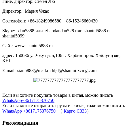
Гине. директор: Семён Лю
Директор.: Мария Чжао
Со.телефон: +86-18249086580 +86-15246660430
Skype: xian5888 или zhaodandan528 или shantui5888 и
shantui5999
Сайт: www.shantui5888.ru
адрес: 150036 ул.Чжу цзян,106 г. Харбин пров. Хэйлунцзян,
КНР
E-mail: xian5888@mail.ru hljd@shantui-xcmg.com
Если вы хотите покупать товары в китая, можно писать
WhatsApp+8617175376750
Если вы хотите отправить грузы из китая, тоже можно писать
WhatsApp +8617175376750
（
Карго C333
）
Рекомендация