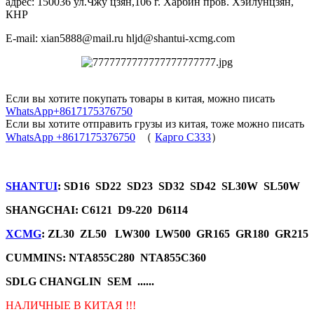
адрес: 150036 ул.Чжу цзян,106 г. Харбин пров. Хэйлунцзян,
КНР
E-mail: xian5888@mail.ru hljd@shantui-xcmg.com
Если вы хотите покупать товары в китая, можно писать
WhatsApp+8617175376750
Если вы хотите отправить грузы из китая, тоже можно писать
WhatsApp +8617175376750
（
Карго C333
）
SHANTUI
: SD16 SD22 SD23 SD32 SD42 SL30W SL50W
SHANGCHAI: C6121 D9-220 D6114
XCMG
: ZL30 ZL50 LW300 LW500 GR165 GR180 GR215
CUMMINS: NTA855C280 NTA855C360
SDLG CHANGLIN SEM ......
НАЛИЧНЫЕ В КИТАЯ !!!