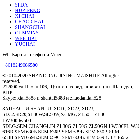
SI DA
HUA FENG
XI CHAI
CHAO CHAI
SHANGCHAI
CUMMINS
WEICHAI
YUCHAI
Whatsapp и Телефон и Viber
+8618249086580
©2010-2020 SHANDONG JINING MAISHITE All rights
reserved.
272000 ул.Huo ju 106, Цзинин город, провинции Шаньдун,
КНР
Skype: xian5888 и shantui5888 и zhaodandan528
ЗАПЧАСТИ SHANTUI SD16, SD22, SD23,
SD32.SR20,SL30W,SL50W,XCMG, ZL50，ZL30，
LW300,lw500
SDLG,SEM,CHANGLIN,ZL30G,ZL50G,ZL50GN,LW300FL,W30
616B.SEM 630B.SEM 636B.SEM 639B.SEM 650B.SEM
658B.SEM 659B.SEM 659C.SEM 660B.SEM 669B. TY165-2,