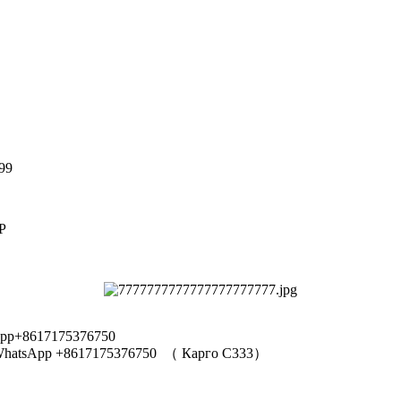
99
Р
pp+8617175376750
hatsApp +8617175376750
（
Карго C333
）