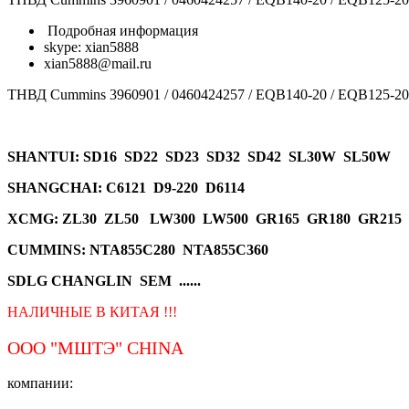
Подробная информация
skype: xian5888
xian5888@mail.ru
ТНВД Cummins 3960901 / 0460424257 / EQB140-20 / EQB125-2
SHANTUI
: SD16 SD22 SD23 SD32 SD42 SL30W SL50W
SHANGCHAI: C6121 D9-220 D6114
XCMG
: ZL30 ZL50 LW300 LW500 GR165 GR180 GR215
CUMMINS: NTA855C280 NTA855C360
SDLG CHANGLIN SEM ......
НАЛИЧНЫЕ В КИТАЯ !!!
ООО "МШТЭ"
CHINA
компании: