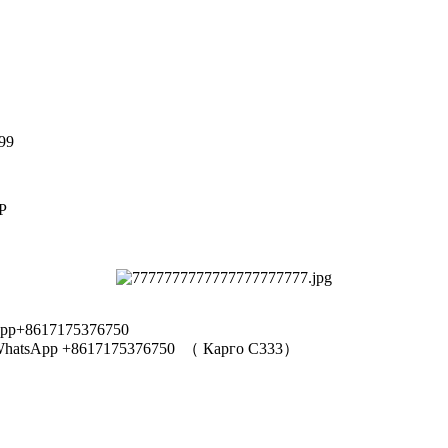
99
Р
pp+8617175376750
hatsApp +8617175376750
（
Карго C333
）