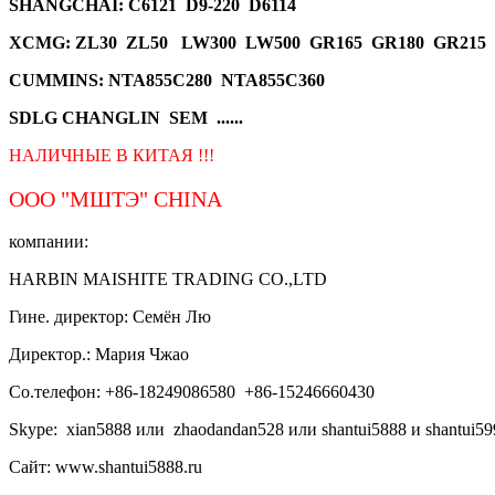
SHANGCHAI: C6121 D9-220 D6114
XCMG
: ZL30 ZL50 LW300 LW500 GR165 GR180 GR215
CUMMINS: NTA855C280 NTA855C360
SDLG CHANGLIN SEM ......
НАЛИЧНЫЕ В КИТАЯ !!!
ООО "МШТЭ"
CHINA
компании:
HARBIN MAISHITE TRADING CO.,LTD
Гине. директор: Семён Лю
Директор.: Мария Чжао
Со.телефон: +86-18249086580 +86-15246660430
Skype: xian5888 или zhaodandan528 или shantui5888 и shantui59
Сайт: www.shantui5888.ru