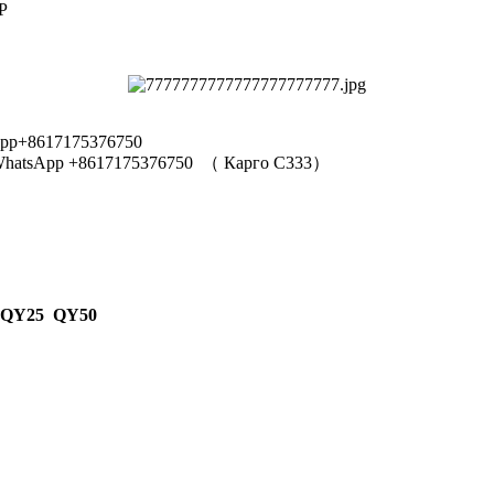
Р
pp+8617175376750
hatsApp +8617175376750
（
Карго C333
）
 QY25 QY50