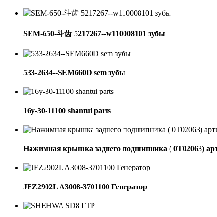
SEM-650-斗齿 5217267--w110008101 зубы
533-2634--SEM660D sem зубы
16y-30-11100 shantui parts
Нажимная крышка заднего подшипника ( 0Т02063) ар
JFZ2902L A3008-3701100 Генератор