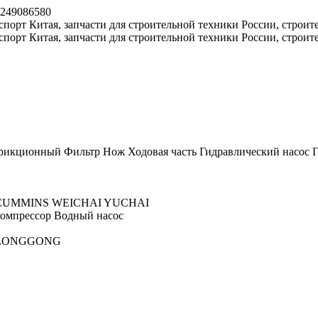
8249086580
рикционный
Фильтр
Нож
Ходовая часть
Гидравлический насос
Г
CUMMINS
WEICHAI
YUCHAI
омпрессор
Водный насос
LONGGONG