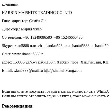
компании:
HARBIN MAISHITE TRADING CO.,LTD
Гине. директор: Семён Лю
Директор.: Мария Чжао
Со.телефон: +86-18249086580 +86-15246660430
Skype: xian5888 или zhaodandan528 или shantui5888 и shantui59
Сайт: www.shantui5888.ru
адрес: 150036 ул.Чжу цзян,106 г. Харбин пров. Хэйлунцзян, КН
E-mail: xian5888@mail.ru hljd@shantui-xcmg.com
Если вы хотите покупать товары в китая, можно писать
WhatsA
Если вы хотите отправить грузы из китая, тоже можно писать
W
Рекомендация