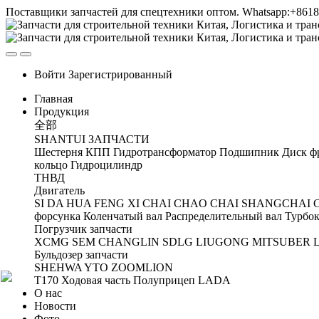
Поставщики запчастей для спецтехники оптом. Whatsapp:+861
Войти
Зарегистрированный
Главная
Продукция
全部
SHANTUI ЗАПЧАСТИ
Шестерня
КПП
Гидротрансформатор
Подшипник
Диск ф
кольцо
Гидроцилиндр
ТНВД
Двигатель
SI DA
HUA FENG
XI CHAI
CHAO CHAI
SHANGCHAI
форсунка
Коленчатый вал
Распределительный вал
Турбок
Погрузчик запчасти
XCMG
SEM
CHANGLIN
SDLG
LIUGONG
MITSUBER
Бульдозер запчасти
SHEHWA
YTO
ZOOMLION
T170 Ходовая часть
Полуприцеп
LADA
О нас
Новости
Фото