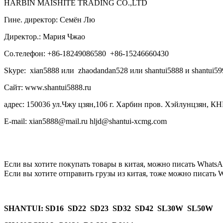
HARBIN MAISHITE TRADING CO.,LTD
Гине. директор: Семён Лю
Директор.: Мария Чжао
Со.телефон: +86-18249086580 +86-15246660430
Skype: xian5888 или zhaodandan528 или shantui5888 и shantui59
Сайт: www.shantui5888.ru
адрес: 150036 ул.Чжу цзян,106 г. Харбин пров. Хэйлунцзян, КН
E-mail: xian5888@mail.ru hljd@shantui-xcmg.com
Если вы хотите покупать товары в китая, можно писать
WhatsA
Если вы хотите отправить грузы из китая, тоже можно писать
W
SHANTUI
: SD16 SD22 SD23 SD32 SD42 SL30W SL50W