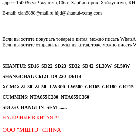
адрес: 150036 ул.Чжу цзян,106 г. Харбин пров. Хэйлунцзян, КН
E-mail: xian5888@mail.ru hljd@shantui-xcmg.com
Если вы хотите покупать товары в китая, можно писать
WhatsA
Если вы хотите отправить грузы из китая, тоже можно писать
W
SHANTUI
: SD16 SD22 SD23 SD32 SD42 SL30W SL50W
SHANGCHAI: C6121 D9-220 D6114
XCMG
: ZL30 ZL50 LW300 LW500 GR165 GR180 GR215
CUMMINS: NTA855C280 NTA855C360
SDLG CHANGLIN SEM ......
НАЛИЧНЫЕ В КИТАЯ !!!
ООО "МШТЭ"
CHINA