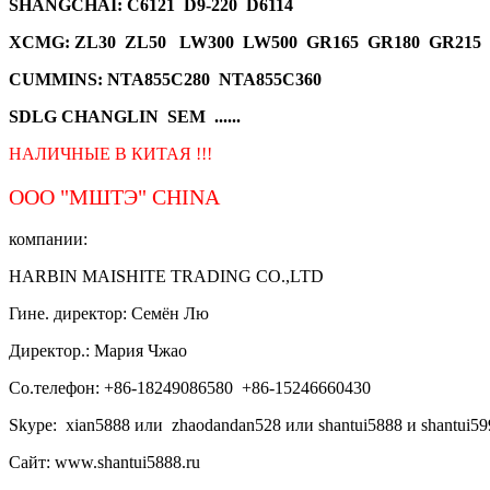
SHANGCHAI: C6121 D9-220 D6114
XCMG
: ZL30 ZL50 LW300 LW500 GR165 GR180 GR215
CUMMINS: NTA855C280 NTA855C360
SDLG CHANGLIN SEM ......
НАЛИЧНЫЕ В КИТАЯ !!!
ООО "МШТЭ"
CHINA
компании:
HARBIN MAISHITE TRADING CO.,LTD
Гине. директор: Семён Лю
Директор.: Мария Чжао
Со.телефон: +86-18249086580 +86-15246660430
Skype: xian5888 или zhaodandan528 или shantui5888 и shantui59
Сайт: www.shantui5888.ru