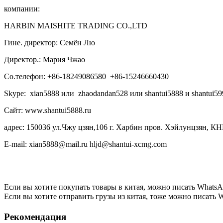
компании:
HARBIN MAISHITE TRADING CO.,LTD
Гине. директор: Семён Лю
Директор.: Мария Чжао
Со.телефон: +86-18249086580 +86-15246660430
Skype: xian5888 или zhaodandan528 или shantui5888 и shantui59
Сайт: www.shantui5888.ru
адрес: 150036 ул.Чжу цзян,106 г. Харбин пров. Хэйлунцзян, КН
E-mail: xian5888@mail.ru hljd@shantui-xcmg.com
Если вы хотите покупать товары в китая, можно писать
WhatsA
Если вы хотите отправить грузы из китая, тоже можно писать
W
Рекомендация