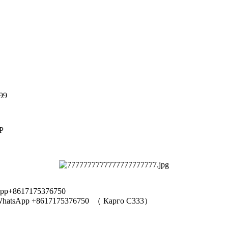
99
Р
pp+8617175376750
hatsApp +8617175376750
（
Карго C333
）