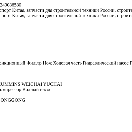
8249086580
рикционный
Фильтр
Нож
Ходовая часть
Гидравлический насос
Г
CUMMINS
WEICHAI
YUCHAI
омпрессор
Водный насос
LONGGONG