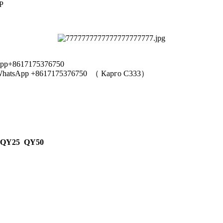
Р
pp+8617175376750
hatsApp +8617175376750
（
Карго C333
）
 QY25 QY50