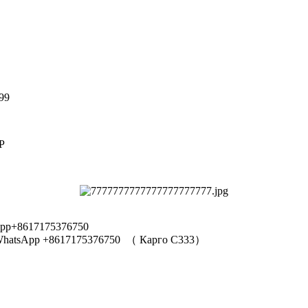
99
Р
pp+8617175376750
hatsApp +8617175376750
（
Карго C333
）