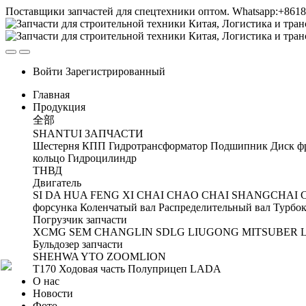
Поставщики запчастей для спецтехники оптом. Whatsapp:+861
Войти
Зарегистрированный
Главная
Продукция
全部
SHANTUI ЗАПЧАСТИ
Шестерня
КПП
Гидротрансформатор
Подшипник
Диск ф
кольцо
Гидроцилиндр
ТНВД
Двигатель
SI DA
HUA FENG
XI CHAI
CHAO CHAI
SHANGCHAI
форсунка
Коленчатый вал
Распределительный вал
Турбок
Погрузчик запчасти
XCMG
SEM
CHANGLIN
SDLG
LIUGONG
MITSUBER
Бульдозер запчасти
SHEHWA
YTO
ZOOMLION
T170 Ходовая часть
Полуприцеп
LADA
О нас
Новости
Фото