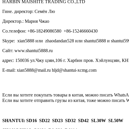
HARBIN MAISHITE TRADING CO.,LTD
Гине. директор: Семён Лю
Директор.: Мария Чжао
Со.телефон: +86-18249086580 +86-15246660430
Skype: xian5888 или zhaodandan528 или shantui5888 и shantui59
Сайт: www.shantui5888.ru
адрес: 150036 ул.Чжу цзян,106 г. Харбин пров. Хэйлунцзян, КН
E-mail: xian5888@mail.ru hljd@shantui-xcmg.com
Если вы хотите покупать товары в китая, можно писать
WhatsA
Если вы хотите отправить грузы из китая, тоже можно писать
W
SHANTUI
: SD16 SD22 SD23 SD32 SD42 SL30W SL50W