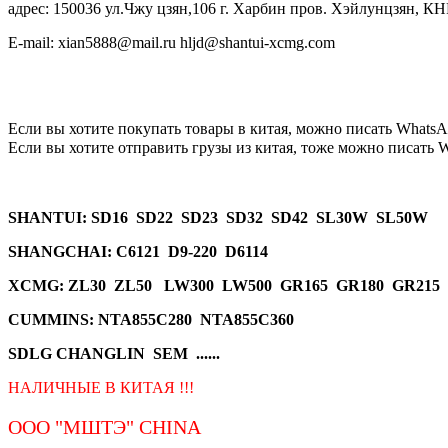
адрес: 150036 ул.Чжу цзян,106 г. Харбин пров. Хэйлунцзян, КН
E-mail: xian5888@mail.ru hljd@shantui-xcmg.com
Если вы хотите покупать товары в китая, можно писать
WhatsA
Если вы хотите отправить грузы из китая, тоже можно писать
W
SHANTUI
: SD16 SD22 SD23 SD32 SD42 SL30W SL50W
SHANGCHAI: C6121 D9-220 D6114
XCMG
: ZL30 ZL50 LW300 LW500 GR165 GR180 GR215
CUMMINS: NTA855C280 NTA855C360
SDLG CHANGLIN SEM ......
НАЛИЧНЫЕ В КИТАЯ !!!
ООО "МШТЭ"
CHINA