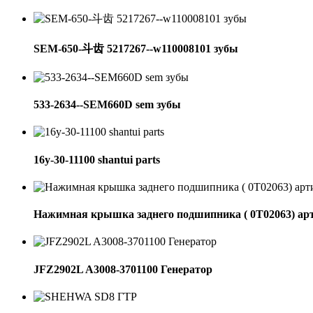
SEM-650-斗齿 5217267--w110008101 зубы
533-2634--SEM660D sem зубы
16y-30-11100 shantui parts
Нажимная крышка заднего подшипника ( 0Т02063) ар
JFZ2902L A3008-3701100 Генератор