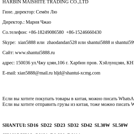
HARBIN MAISHITE TRADING CO.,LTD
Гине. директор: Семён Лю
Директор.: Мария Чжао
Со.телефон: +86-18249086580 +86-15246660430
Skype: xian5888 или zhaodandan528 или shantui5888 и shantui59
Сайт: www.shantui5888.ru
адрес: 150036 ул.Чжу цзян,106 г. Харбин пров. Хэйлунцзян, КН
E-mail: xian5888@mail.ru hljd@shantui-xcmg.com
Если вы хотите покупать товары в китая, можно писать
WhatsA
Если вы хотите отправить грузы из китая, тоже можно писать
W
SHANTUI
: SD16 SD22 SD23 SD32 SD42 SL30W SL50W