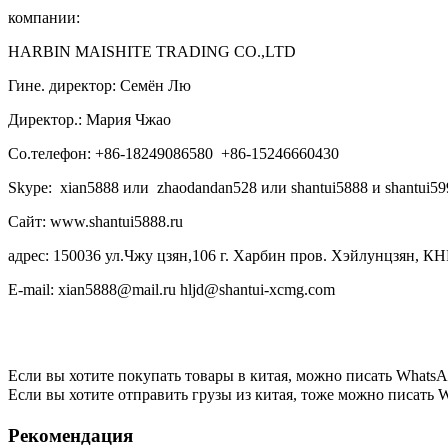
компании:
HARBIN MAISHITE TRADING CO.,LTD
Гине. директор: Семён Лю
Директор.: Мария Чжао
Со.телефон: +86-18249086580 +86-15246660430
Skype: xian5888 или zhaodandan528 или shantui5888 и shantui59
Сайт: www.shantui5888.ru
адрес: 150036 ул.Чжу цзян,106 г. Харбин пров. Хэйлунцзян, КН
E-mail: xian5888@mail.ru hljd@shantui-xcmg.com
Если вы хотите покупать товары в китая, можно писать
WhatsA
Если вы хотите отправить грузы из китая, тоже можно писать
W
Рекомендация