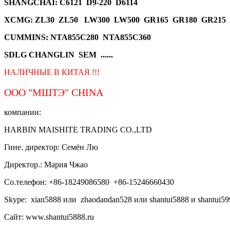
SHANGCHAI: C6121 D9-220 D6114
XCMG
: ZL30 ZL50 LW300 LW500 GR165 GR180 GR215
CUMMINS: NTA855C280 NTA855C360
SDLG CHANGLIN SEM ......
НАЛИЧНЫЕ В КИТАЯ !!!
ООО "МШТЭ"
CHINA
компании:
HARBIN MAISHITE TRADING CO.,LTD
Гине. директор: Семён Лю
Директор.: Мария Чжао
Со.телефон: +86-18249086580 +86-15246660430
Skype: xian5888 или zhaodandan528 или shantui5888 и shantui59
Сайт: www.shantui5888.ru