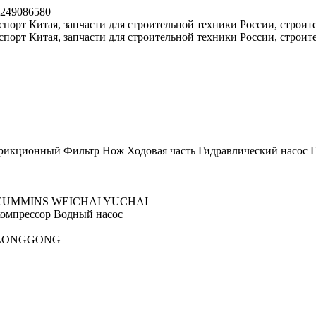
8249086580
рикционный
Фильтр
Нож
Ходовая часть
Гидравлический насос
Г
CUMMINS
WEICHAI
YUCHAI
омпрессор
Водный насос
LONGGONG