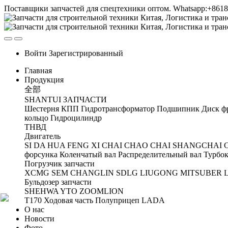
Поставщики запчастей для спецтехники оптом. Whatsapp:+861
Войти
Зарегистрированный
Главная
Продукция
全部
SHANTUI ЗАПЧАСТИ
Шестерня
КПП
Гидротрансформатор
Подшипник
Диск ф
кольцо
Гидроцилиндр
ТНВД
Двигатель
SI DA
HUA FENG
XI CHAI
CHAO CHAI
SHANGCHAI
форсунка
Коленчатый вал
Распределительный вал
Турбок
Погрузчик запчасти
XCMG
SEM
CHANGLIN
SDLG
LIUGONG
MITSUBER
Бульдозер запчасти
SHEHWA
YTO
ZOOMLION
T170 Ходовая часть
Полуприцеп
LADA
О нас
Новости
Фото