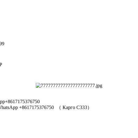
99
Р
pp+8617175376750
hatsApp +8617175376750
（
Карго C333
）