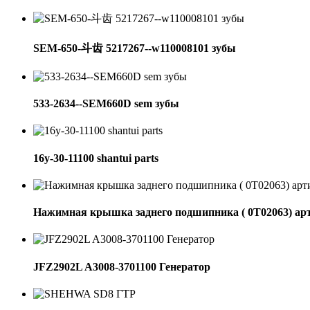
SEM-650-斗齿 5217267--w110008101 зубы
533-2634--SEM660D sem зубы
16y-30-11100 shantui parts
Нажимная крышка заднего подшипника ( 0Т02063) ар
JFZ2902L A3008-3701100 Генератор