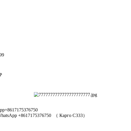
99
Р
pp+8617175376750
hatsApp +8617175376750
（
Карго C333
）