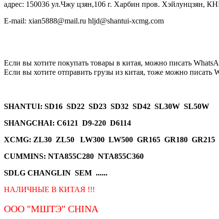
адрес: 150036 ул.Чжу цзян,106 г. Харбин пров. Хэйлунцзян, КН
E-mail: xian5888@mail.ru hljd@shantui-xcmg.com
Если вы хотите покупать товары в китая, можно писать
WhatsA
Если вы хотите отправить грузы из китая, тоже можно писать
W
SHANTUI
: SD16 SD22 SD23 SD32 SD42 SL30W SL50W
SHANGCHAI: C6121 D9-220 D6114
XCMG
: ZL30 ZL50 LW300 LW500 GR165 GR180 GR215
CUMMINS: NTA855C280 NTA855C360
SDLG CHANGLIN SEM ......
НАЛИЧНЫЕ В КИТАЯ !!!
ООО "МШТЭ"
CHINA