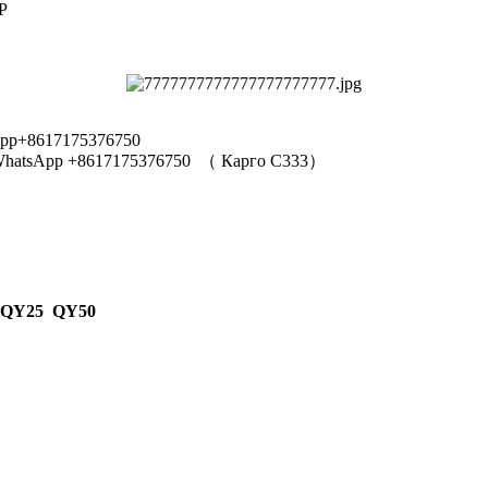
Р
pp+8617175376750
hatsApp +8617175376750
（
Карго C333
）
 QY25 QY50