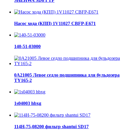
SHEHWA SD8 ГТР
Насос хода (КПП) 1V11027 CBFP-E671
140-51-03000
0A21005 Левое седло подшипника для бульдозера
TY165-2
1s04003 hbxg
114H-75-08200 фильтр shantui SD17