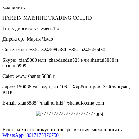
компании:
HARBIN MAISHITE TRADING CO.,LTD
Гине. директор: Семён Лю
Директор.: Мария Чжао
Со.телефон: +86-18249086580 +86-15246660430
Skype: xian5888 или zhaodandan528 или shantui5888 и
shantui5999
Сайт: www.shantui5888.ru
адрес: 150036 ул.Чжу цзян,106 г. Харбин пров. Хэйлунцзян,
КНР
E-mail: xian5888@mail.ru hljd@shantui-xcmg.com
Если вы хотите покупать товары в китая, можно писать
WhatsApp+8617175376750