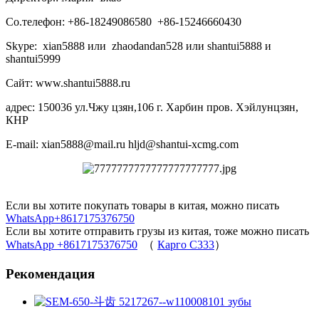
Со.телефон: +86-18249086580 +86-15246660430
Skype: xian5888 или zhaodandan528 или shantui5888 и
shantui5999
Сайт: www.shantui5888.ru
адрес: 150036 ул.Чжу цзян,106 г. Харбин пров. Хэйлунцзян,
КНР
E-mail: xian5888@mail.ru hljd@shantui-xcmg.com
Если вы хотите покупать товары в китая, можно писать
WhatsApp+8617175376750
Если вы хотите отправить грузы из китая, тоже можно писать
WhatsApp +8617175376750
（
Карго C333
）
Рекомендация