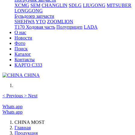
XCMG
SEM
CHANGLIN
SDLG
LIUGONG
MITSUBER
LONGGONG
Бульдозер запчасти
SHEHWA
YTO
ZOOMLION
T170 Ходовая часть
Полуприцеп
LADA
О нас
Новости
Фото
Поиск
Каталог
Контакты
КАРГО С333
CHINA
<
Previous
>
Next
Whats app
Whats app
CHINA MOST
Главная
Продукция