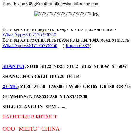
E-mail: xian5888@mail.ru hljd@shantui-xcmg.com
Если вы хотите покупать товары в китая, можно писать
WhatsApp+8617175376750
Если вы хотите отправить грузы из китая, тоже можно писать
WhatsApp +8617175376750
（
Карго C333
）
SHANTUI
: SD16 SD22 SD23 SD32 SD42 SL30W SL50W
SHANGCHAI: C6121 D9-220 D6114
XCMG
: ZL30 ZL50 LW300 LW500 GR165 GR180 GR215
CUMMINS: NTA855C280 NTA855C360
SDLG CHANGLIN SEM ......
НАЛИЧНЫЕ В КИТАЯ !!!
ООО "МШТЭ"
CHINA