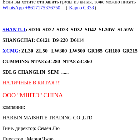
Если вы хотите отправить грузы из китая, тоже можно писать
WhatsApp +8617175376750
（
Карго C333
）
SHANTUI
: SD16 SD22 SD23 SD32 SD42 SL30W SL50W
SHANGCHAI: C6121 D9-220 D6114
XCMG
: ZL30 ZL50 LW300 LW500 GR165 GR180 GR215
CUMMINS: NTA855C280 NTA855C360
SDLG CHANGLIN SEM ......
НАЛИЧНЫЕ В КИТАЯ !!!
ООО "МШТЭ"
CHINA
компании:
HARBIN MAISHITE TRADING CO.,LTD
Гине. директор: Семён Лю
Директор.: Мария Чжао