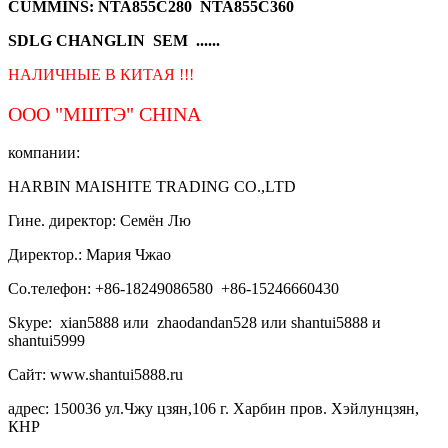
CUMMINS: NTA855C280 NTA855C360
SDLG CHANGLIN SEM ......
НАЛИЧНЫЕ В КИТАЯ !!!
ООО "МШТЭ"
CHINA
компании:
HARBIN MAISHITE TRADING CO.,LTD
Гине. директор: Семён Лю
Директор.: Мария Чжао
Со.телефон: +86-18249086580 +86-15246660430
Skype: xian5888 или zhaodandan528 или shantui5888 и
shantui5999
Сайт: www.shantui5888.ru
адрес: 150036 ул.Чжу цзян,106 г. Харбин пров. Хэйлунцзян,
КНР