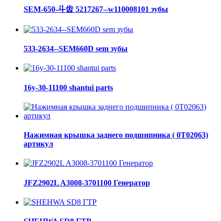
SEM-650-斗齿 5217267--w110008101 зубы
533-2634--SEM660D sem зубы
16y-30-11100 shantui parts
Нажимная крышка заднего подшипника ( 0Т02063)
артикул
JFZ2902L A3008-3701100 Генератор