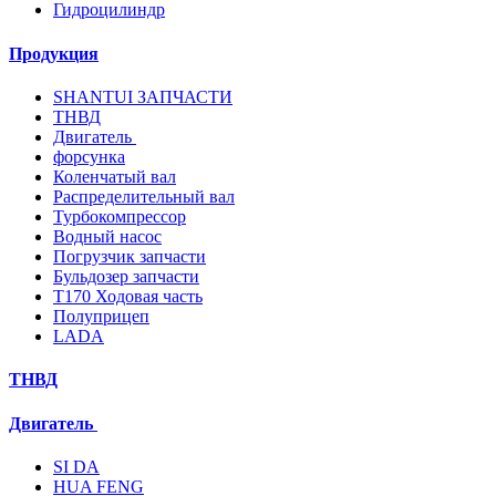
Гидроцилиндр
Продукция
SHANTUI ЗАПЧАСТИ
ТНВД
Двигатель
форсунка
Коленчатый вал
Распределительный вал
Турбокомпрессор
Водный насос
Погрузчик запчасти
Бульдозер запчасти
T170 Ходовая часть
Полуприцеп
LADA
ТНВД
Двигатель
SI DA
HUA FENG