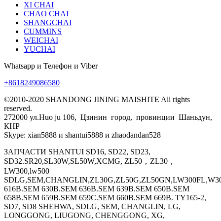
XI CHAI
CHAO CHAI
SHANGCHAI
CUMMINS
WEICHAI
YUCHAI
Whatsapp и Телефон и Viber
+8618249086580
©2010-2020 SHANDONG JINING MAISHITE All rights
reserved.
272000 ул.Huo ju 106, Цзинин город, провинции Шаньдун,
КНР
Skype: xian5888 и shantui5888 и zhaodandan528
ЗАПЧАСТИ SHANTUI SD16, SD22, SD23,
SD32.SR20,SL30W,SL50W,XCMG, ZL50，ZL30，
LW300,lw500
SDLG,SEM,CHANGLIN,ZL30G,ZL50G,ZL50GN,LW300FL,W30
616B.SEM 630B.SEM 636B.SEM 639B.SEM 650B.SEM
658B.SEM 659B.SEM 659C.SEM 660B.SEM 669B. TY165-2,
SD7, SD8 SHEHWA, SDLG, SEM, CHANGLIN, LG,
LONGGONG, LIUGONG, CHENGGONG, XG,