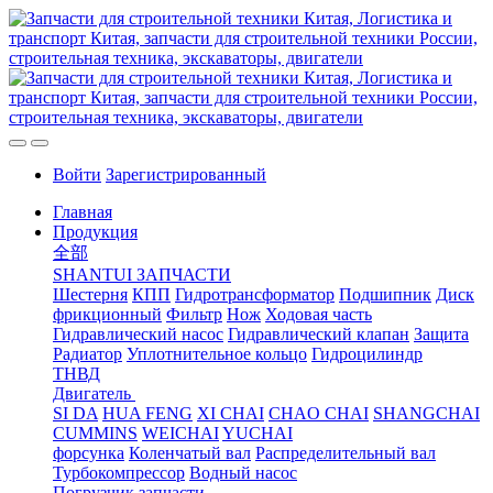
Войти
Зарегистрированный
Главная
Продукция
全部
SHANTUI ЗАПЧАСТИ
Шестерня
КПП
Гидротрансформатор
Подшипник
Диск
фрикционный
Фильтр
Нож
Ходовая часть
Гидравлический насос
Гидравлический клапан
Защита
Радиатор
Уплотнительное кольцо
Гидроцилиндр
ТНВД
Двигатель
SI DA
HUA FENG
XI CHAI
CHAO CHAI
SHANGCHAI
CUMMINS
WEICHAI
YUCHAI
форсунка
Коленчатый вал
Распределительный вал
Турбокомпрессор
Водный насос
Погрузчик запчасти