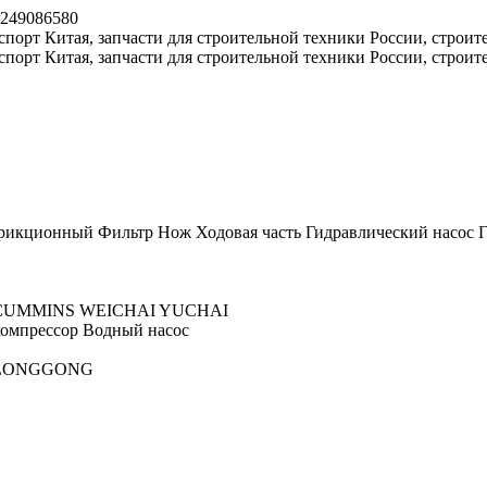
8249086580
рикционный
Фильтр
Нож
Ходовая часть
Гидравлический насос
Г
CUMMINS
WEICHAI
YUCHAI
омпрессор
Водный насос
LONGGONG