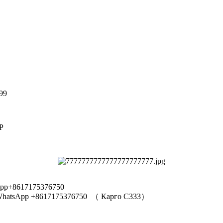
99
Р
pp+8617175376750
hatsApp +8617175376750
（
Карго C333
）