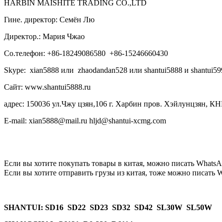
HARBIN MAISHITE TRADING CO.,LTD
Гине. директор: Семён Лю
Директор.: Мария Чжао
Со.телефон: +86-18249086580 +86-15246660430
Skype: xian5888 или zhaodandan528 или shantui5888 и shantui59
Сайт: www.shantui5888.ru
адрес: 150036 ул.Чжу цзян,106 г. Харбин пров. Хэйлунцзян, КН
E-mail: xian5888@mail.ru hljd@shantui-xcmg.com
Если вы хотите покупать товары в китая, можно писать
WhatsA
Если вы хотите отправить грузы из китая, тоже можно писать
W
SHANTUI
: SD16 SD22 SD23 SD32 SD42 SL30W SL50W