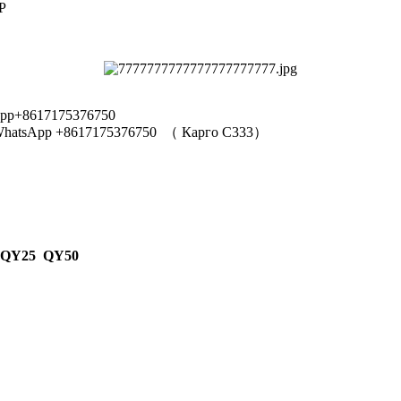
Р
pp+8617175376750
hatsApp +8617175376750
（
Карго C333
）
 QY25 QY50