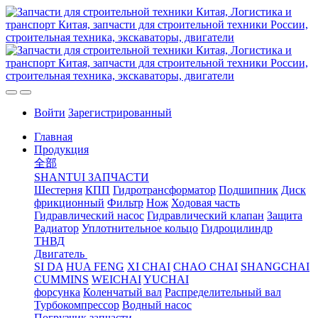
Войти
Зарегистрированный
Главная
Продукция
全部
SHANTUI ЗАПЧАСТИ
Шестерня
КПП
Гидротрансформатор
Подшипник
Диск
фрикционный
Фильтр
Нож
Ходовая часть
Гидравлический насос
Гидравлический клапан
Защита
Радиатор
Уплотнительное кольцо
Гидроцилиндр
ТНВД
Двигатель
SI DA
HUA FENG
XI CHAI
CHAO CHAI
SHANGCHAI
CUMMINS
WEICHAI
YUCHAI
форсунка
Коленчатый вал
Распределительный вал
Турбокомпрессор
Водный насос
Погрузчик запчасти