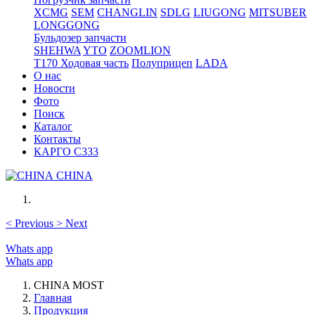
XCMG
SEM
CHANGLIN
SDLG
LIUGONG
MITSUBER
LONGGONG
Бульдозер запчасти
SHEHWA
YTO
ZOOMLION
T170 Ходовая часть
Полуприцеп
LADA
О нас
Новости
Фото
Поиск
Каталог
Контакты
КАРГО С333
CHINA
<
Previous
>
Next
Whats app
Whats app
CHINA MOST
Главная
Продукция