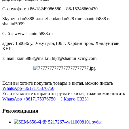
Со.телефон: +86-18249086580 +86-15246660430
Skype: xian5888 или zhaodandan528 или shantui5888 и
shantui5999
Сайт: www.shantui5888.ru
адрес: 150036 ул.Чжу цзян,106 г. Харбин пров. Хэйлунцзян,
КНР
E-mail: xian5888@mail.ru hljd@shantui-xcmg.com
Если вы хотите покупать товары в китая, можно писать
WhatsApp+8617175376750
Если вы хотите отправить грузы из китая, тоже можно писать
WhatsApp +8617175376750
（
Карго C333
）
Рекомендация