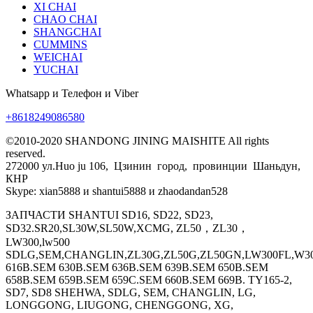
XI CHAI
CHAO CHAI
SHANGCHAI
CUMMINS
WEICHAI
YUCHAI
Whatsapp и Телефон и Viber
+8618249086580
©2010-2020 SHANDONG JINING MAISHITE All rights
reserved.
272000 ул.Huo ju 106, Цзинин город, провинции Шаньдун,
КНР
Skype: xian5888 и shantui5888 и zhaodandan528
ЗАПЧАСТИ SHANTUI SD16, SD22, SD23,
SD32.SR20,SL30W,SL50W,XCMG, ZL50，ZL30，
LW300,lw500
SDLG,SEM,CHANGLIN,ZL30G,ZL50G,ZL50GN,LW300FL,W30
616B.SEM 630B.SEM 636B.SEM 639B.SEM 650B.SEM
658B.SEM 659B.SEM 659C.SEM 660B.SEM 669B. TY165-2,
SD7, SD8 SHEHWA, SDLG, SEM, CHANGLIN, LG,
LONGGONG, LIUGONG, CHENGGONG, XG,