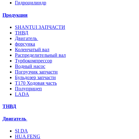
Гидроцилиндр
Продукция
SHANTUI ЗАПЧАСТИ
ТНВД
Двигатель
форсунка
Коленчатый вал
Распределительный вал
Турбокомпрессор
Водный насос
Погрузчик запчасти
Бульдозер запчасти
T170 Ходовая часть
Полуприцеп
LADA
ТНВД
Двигатель
SI DA
HUA FENG