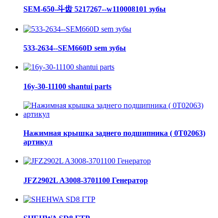
SEM-650-斗齿 5217267--w110008101 зубы
533-2634--SEM660D sem зубы
16y-30-11100 shantui parts
Нажимная крышка заднего подшипника ( 0Т02063)
артикул
JFZ2902L A3008-3701100 Генератор