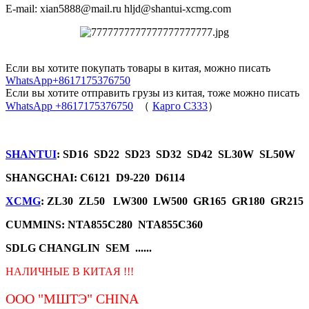
E-mail: xian5888@mail.ru hljd@shantui-xcmg.com
Если вы хотите покупать товары в китая, можно писать
WhatsApp+8617175376750
Если вы хотите отправить грузы из китая, тоже можно писать
WhatsApp +8617175376750
（
Карго C333
）
SHANTUI
: SD16 SD22 SD23 SD32 SD42 SL30W SL50W
SHANGCHAI: C6121 D9-220 D6114
XCMG
: ZL30 ZL50 LW300 LW500 GR165 GR180 GR215
CUMMINS: NTA855C280 NTA855C360
SDLG CHANGLIN SEM ......
НАЛИЧНЫЕ В КИТАЯ !!!
ООО "МШТЭ"
CHINA