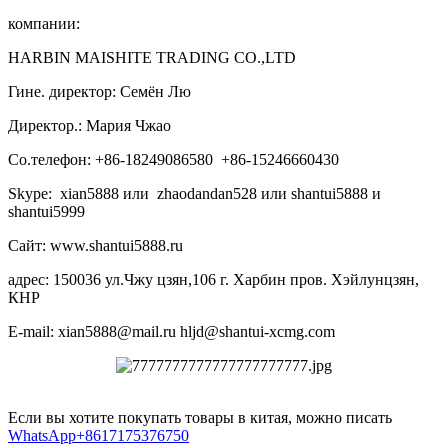
компании:
HARBIN MAISHITE TRADING CO.,LTD
Гине. директор: Семён Лю
Директор.: Мария Чжао
Со.телефон: +86-18249086580 +86-15246660430
Skype: xian5888 или zhaodandan528 или shantui5888 и
shantui5999
Сайт: www.shantui5888.ru
адрес: 150036 ул.Чжу цзян,106 г. Харбин пров. Хэйлунцзян,
КНР
E-mail: xian5888@mail.ru hljd@shantui-xcmg.com
Если вы хотите покупать товары в китая, можно писать
WhatsApp+8617175376750