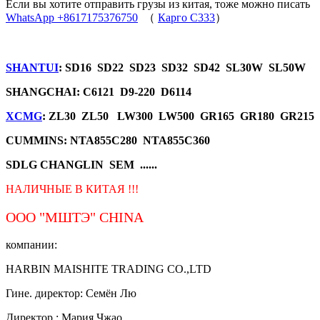
Если вы хотите отправить грузы из китая, тоже можно писать
WhatsApp +8617175376750
（
Карго C333
）
SHANTUI
: SD16 SD22 SD23 SD32 SD42 SL30W SL50W
SHANGCHAI: C6121 D9-220 D6114
XCMG
: ZL30 ZL50 LW300 LW500 GR165 GR180 GR215
CUMMINS: NTA855C280 NTA855C360
SDLG CHANGLIN SEM ......
НАЛИЧНЫЕ В КИТАЯ !!!
ООО "МШТЭ"
CHINA
компании:
HARBIN MAISHITE TRADING CO.,LTD
Гине. директор: Семён Лю
Директор.: Мария Чжао