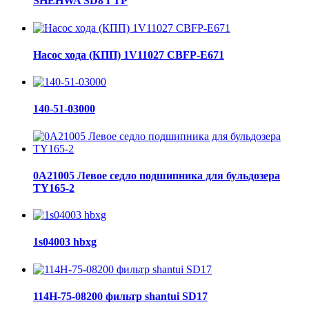
SHEHWA SD8 ГТР
Насос хода (КПП) 1V11027 CBFP-E671
140-51-03000
0A21005 Левое седло подшипника для бульдозера
TY165-2
1s04003 hbxg
114H-75-08200 фильтр shantui SD17