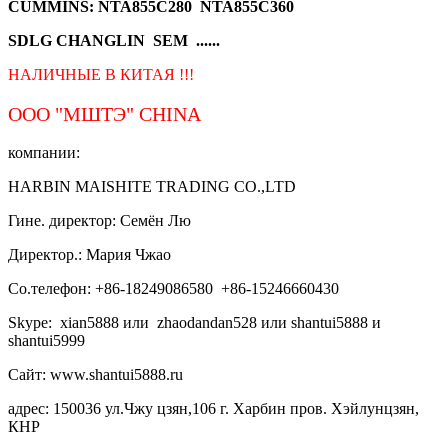
CUMMINS: NTA855C280 NTA855C360
SDLG CHANGLIN SEM ......
НАЛИЧНЫЕ В КИТАЯ !!!
ООО "МШТЭ"
CHINA
компании:
HARBIN MAISHITE TRADING CO.,LTD
Гине. директор: Семён Лю
Директор.: Мария Чжао
Со.телефон: +86-18249086580 +86-15246660430
Skype: xian5888 или zhaodandan528 или shantui5888 и
shantui5999
Сайт: www.shantui5888.ru
адрес: 150036 ул.Чжу цзян,106 г. Харбин пров. Хэйлунцзян,
КНР