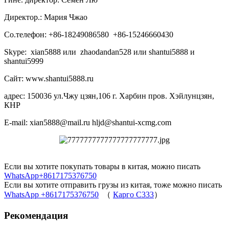
Директор.: Мария Чжао
Со.телефон: +86-18249086580 +86-15246660430
Skype: xian5888 или zhaodandan528 или shantui5888 и
shantui5999
Сайт: www.shantui5888.ru
адрес: 150036 ул.Чжу цзян,106 г. Харбин пров. Хэйлунцзян,
КНР
E-mail: xian5888@mail.ru hljd@shantui-xcmg.com
Если вы хотите покупать товары в китая, можно писать
WhatsApp+8617175376750
Если вы хотите отправить грузы из китая, тоже можно писать
WhatsApp +8617175376750
（
Карго C333
）
Рекомендация