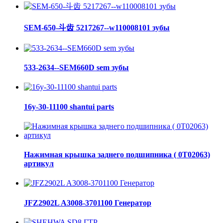
SEM-650-斗齿 5217267--w110008101 зубы
533-2634--SEM660D sem зубы
16y-30-11100 shantui parts
Нажимная крышка заднего подшипника ( 0Т02063)
артикул
JFZ2902L A3008-3701100 Генератор