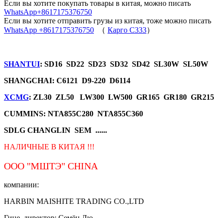
Если вы хотите покупать товары в китая, можно писать
WhatsApp+8617175376750
Если вы хотите отправить грузы из китая, тоже можно писать
WhatsApp +8617175376750
（
Карго C333
）
SHANTUI
: SD16 SD22 SD23 SD32 SD42 SL30W SL50W
SHANGCHAI: C6121 D9-220 D6114
XCMG
: ZL30 ZL50 LW300 LW500 GR165 GR180 GR215
CUMMINS: NTA855C280 NTA855C360
SDLG CHANGLIN SEM ......
НАЛИЧНЫЕ В КИТАЯ !!!
ООО "МШТЭ"
CHINA
компании:
HARBIN MAISHITE TRADING CO.,LTD
Гине. директор: Семён Лю