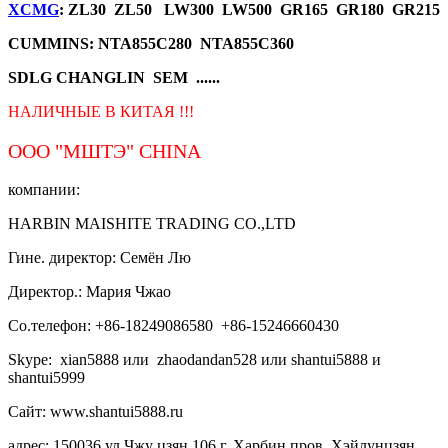
XCMG
: ZL30 ZL50 LW300 LW500 GR165 GR180 GR215
CUMMINS: NTA855C280 NTA855C360
SDLG CHANGLIN SEM ......
НАЛИЧНЫЕ В КИТАЯ !!!
ООО "МШТЭ"
CHINA
компании:
HARBIN MAISHITE TRADING CO.,LTD
Гине. директор: Семён Лю
Директор.: Мария Чжао
Со.телефон: +86-18249086580 +86-15246660430
Skype: xian5888 или zhaodandan528 или shantui5888 и
shantui5999
Сайт: www.shantui5888.ru
адрес: 150036 ул.Чжу цзян,106 г. Харбин пров. Хэйлунцзян,