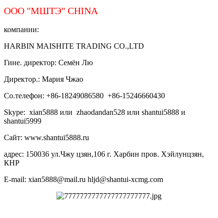
ООО "МШТЭ"
CHINA
компании:
HARBIN MAISHITE TRADING CO.,LTD
Гине. директор: Семён Лю
Директор.: Мария Чжао
Со.телефон: +86-18249086580 +86-15246660430
Skype: xian5888 или zhaodandan528 или shantui5888 и
shantui5999
Сайт: www.shantui5888.ru
адрес: 150036 ул.Чжу цзян,106 г. Харбин пров. Хэйлунцзян,
КНР
E-mail: xian5888@mail.ru hljd@shantui-xcmg.com