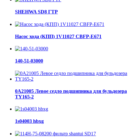
SHEHWA SD8 ГТР
Насос хода (КПП) 1V11027 CBFP-E671
140-51-03000
0A21005 Левое седло подшипника для бульдозера
TY165-2
1s04003 hbxg