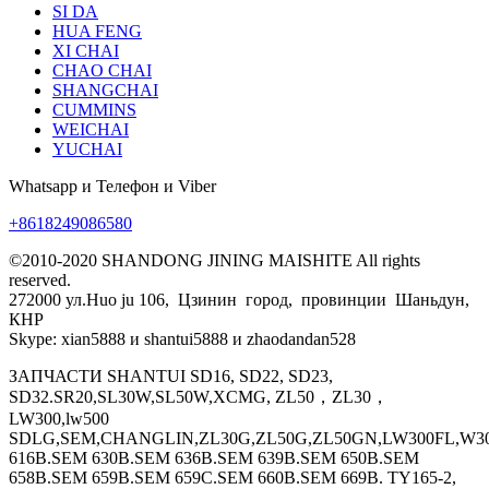
SI DA
HUA FENG
XI CHAI
CHAO CHAI
SHANGCHAI
CUMMINS
WEICHAI
YUCHAI
Whatsapp и Телефон и Viber
+8618249086580
©2010-2020 SHANDONG JINING MAISHITE All rights
reserved.
272000 ул.Huo ju 106, Цзинин город, провинции Шаньдун,
КНР
Skype: xian5888 и shantui5888 и zhaodandan528
ЗАПЧАСТИ SHANTUI SD16, SD22, SD23,
SD32.SR20,SL30W,SL50W,XCMG, ZL50，ZL30，
LW300,lw500
SDLG,SEM,CHANGLIN,ZL30G,ZL50G,ZL50GN,LW300FL,W30
616B.SEM 630B.SEM 636B.SEM 639B.SEM 650B.SEM
658B.SEM 659B.SEM 659C.SEM 660B.SEM 669B. TY165-2,