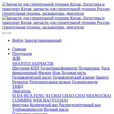
Войти
Зарегистрированный
Главная
Продукция
全部
SHANTUI ЗАПЧАСТИ
Шестерня
КПП
Гидротрансформатор
Подшипник
Диск
фрикционный
Фильтр
Нож
Ходовая часть
Гидравлический насос
Гидравлический клапан
Защита
Радиатор
Уплотнительное кольцо
Гидроцилиндр
ТНВД
Двигатель
SI DA
HUA FENG
XI CHAI
CHAO CHAI
SHANGCHAI
CUMMINS
WEICHAI
YUCHAI
форсунка
Коленчатый вал
Распределительный вал
Турбокомпрессор
Водный насос
Погрузчик запчасти