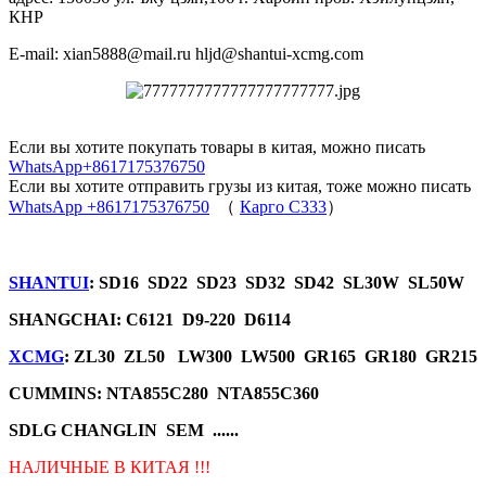
КНР
E-mail: xian5888@mail.ru hljd@shantui-xcmg.com
Если вы хотите покупать товары в китая, можно писать
WhatsApp+8617175376750
Если вы хотите отправить грузы из китая, тоже можно писать
WhatsApp +8617175376750
（
Карго C333
）
SHANTUI
: SD16 SD22 SD23 SD32 SD42 SL30W SL50W
SHANGCHAI: C6121 D9-220 D6114
XCMG
: ZL30 ZL50 LW300 LW500 GR165 GR180 GR215
CUMMINS: NTA855C280 NTA855C360
SDLG CHANGLIN SEM ......
НАЛИЧНЫЕ В КИТАЯ !!!