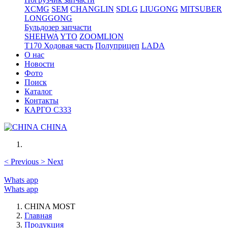
XCMG
SEM
CHANGLIN
SDLG
LIUGONG
MITSUBER
LONGGONG
Бульдозер запчасти
SHEHWA
YTO
ZOOMLION
T170 Ходовая часть
Полуприцеп
LADA
О нас
Новости
Фото
Поиск
Каталог
Контакты
КАРГО С333
CHINA
<
Previous
>
Next
Whats app
Whats app
CHINA MOST
Главная
Продукция