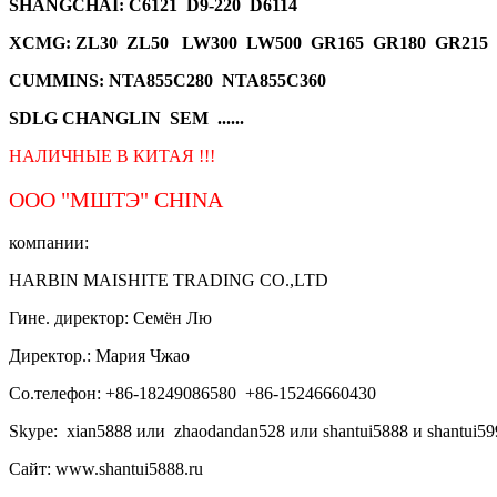
SHANGCHAI: C6121 D9-220 D6114
XCMG
: ZL30 ZL50 LW300 LW500 GR165 GR180 GR215
CUMMINS: NTA855C280 NTA855C360
SDLG CHANGLIN SEM ......
НАЛИЧНЫЕ В КИТАЯ !!!
ООО "МШТЭ"
CHINA
компании:
HARBIN MAISHITE TRADING CO.,LTD
Гине. директор: Семён Лю
Директор.: Мария Чжао
Со.телефон: +86-18249086580 +86-15246660430
Skype: xian5888 или zhaodandan528 или shantui5888 и shantui59
Сайт: www.shantui5888.ru