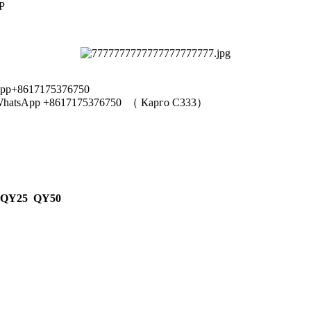
Р
pp+8617175376750
hatsApp +8617175376750
（
Карго C333
）
 QY25 QY50