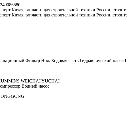
8249086580
рикционный
Фильтр
Нож
Ходовая часть
Гидравлический насос
Г
CUMMINS
WEICHAI
YUCHAI
омпрессор
Водный насос
LONGGONG