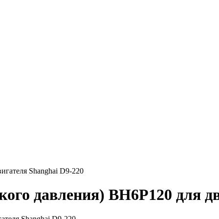
ого давления) BH6P120 для дв
ателя Shanghai D9-220