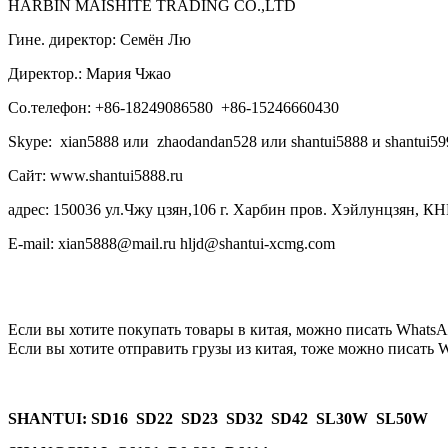
HARBIN MAISHITE TRADING CO.,LTD
Гине. директор: Семён Лю
Директор.: Мария Чжао
Со.телефон: +86-18249086580 +86-15246660430
Skype: xian5888 или zhaodandan528 или shantui5888 и shantui59
Сайт: www.shantui5888.ru
адрес: 150036 ул.Чжу цзян,106 г. Харбин пров. Хэйлунцзян, КН
E-mail: xian5888@mail.ru hljd@shantui-xcmg.com
Если вы хотите покупать товары в китая, можно писать
WhatsA
Если вы хотите отправить грузы из китая, тоже можно писать
W
SHANTUI
: SD16 SD22 SD23 SD32 SD42 SL30W SL50W