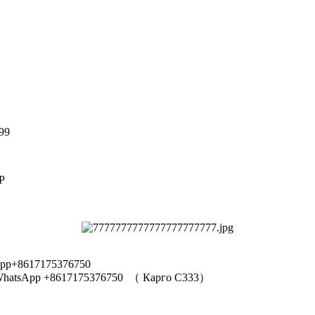
99
Р
pp+8617175376750
hatsApp +8617175376750
（
Карго C333
）