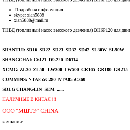
Подробная информация
skype: xian5888
xian5888@mail.ru
ТНВД (топливный насос высокого давления) BH6P120 для двиг
SHANTUI
: SD16 SD22 SD23 SD32 SD42 SL30W SL50W
SHANGCHAI: C6121 D9-220 D6114
XCMG
: ZL30 ZL50 LW300 LW500 GR165 GR180 GR215
CUMMINS: NTA855C280 NTA855C360
SDLG CHANGLIN SEM ......
НАЛИЧНЫЕ В КИТАЯ !!!
ООО "МШТЭ"
CHINA
компании: