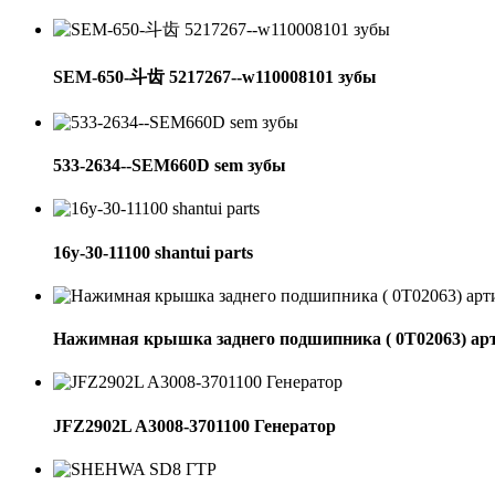
SEM-650-斗齿 5217267--w110008101 зубы
533-2634--SEM660D sem зубы
16y-30-11100 shantui parts
Нажимная крышка заднего подшипника ( 0Т02063) ар
JFZ2902L A3008-3701100 Генератор