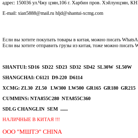
адрес: 150036 ул.Чжу цзян,106 г. Харбин пров. Хэйлунцзян, КН
E-mail: xian5888@mail.ru hljd@shantui-xcmg.com
Если вы хотите покупать товары в китая, можно писать
WhatsA
Если вы хотите отправить грузы из китая, тоже можно писать
W
SHANTUI
: SD16 SD22 SD23 SD32 SD42 SL30W SL50W
SHANGCHAI: C6121 D9-220 D6114
XCMG
: ZL30 ZL50 LW300 LW500 GR165 GR180 GR215
CUMMINS: NTA855C280 NTA855C360
SDLG CHANGLIN SEM ......
НАЛИЧНЫЕ В КИТАЯ !!!
ООО "МШТЭ"
CHINA