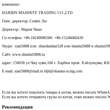
компании:
HARBIN MAISHITE TRADING CO.,LTD
Гине. директор: Семён Лю
Директор.: Мария Чжао
Со.телефон: +86-18249086580 +86-15246660430
Skype: xian5888 или zhaodandan528 или shantui5888 и shantui59
Сайт: www.shantui5888.ru
адрес: 150036 ул.Чжу цзян,106 г. Харбин пров. Хэйлунцзян, КН
E-mail: xian5888@mail.ru hljd@shantui-xcmg.com
Если вы хотите покупать товары в китая, можно писать
WhatsA
Если вы хотите отправить грузы из китая, тоже можно писать
W
Рекомендация