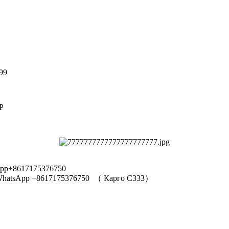
99
Р
pp+8617175376750
hatsApp +8617175376750
（
Карго C333
）