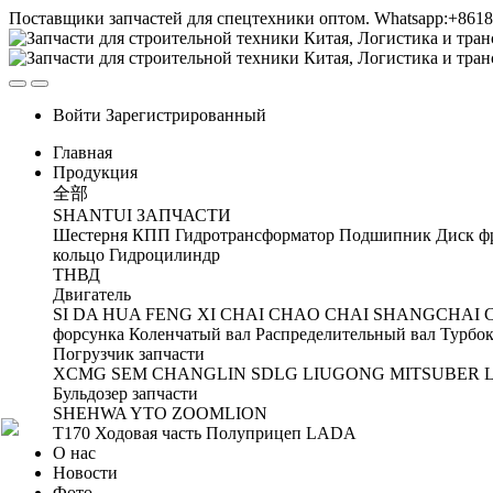
Поставщики запчастей для спецтехники оптом. Whatsapp:+861
Войти
Зарегистрированный
Главная
Продукция
全部
SHANTUI ЗАПЧАСТИ
Шестерня
КПП
Гидротрансформатор
Подшипник
Диск ф
кольцо
Гидроцилиндр
ТНВД
Двигатель
SI DA
HUA FENG
XI CHAI
CHAO CHAI
SHANGCHAI
форсунка
Коленчатый вал
Распределительный вал
Турбок
Погрузчик запчасти
XCMG
SEM
CHANGLIN
SDLG
LIUGONG
MITSUBER
Бульдозер запчасти
SHEHWA
YTO
ZOOMLION
T170 Ходовая часть
Полуприцеп
LADA
О нас
Новости
Фото