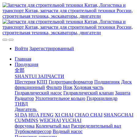
Войти
Зарегистрированный
Главная
Продукция
全部
SHANTUI ЗАПЧАСТИ
Шестерня
КПП
Гидротрансформатор
Подшипник
Диск
фрикционный
Фильтр
Нож
Ходовая часть
Гидравлический насос
Гидравлический клапан
Защита
Радиатор
Уплотнительное кольцо
Гидроцилиндр
ТНВД
Двигатель
SI DA
HUA FENG
XI CHAI
CHAO CHAI
SHANGCHAI
CUMMINS
WEICHAI
YUCHAI
форсунка
Коленчатый вал
Распределительный вал
Турбокомпрессор
Водный насос
Погрузчик запчасти