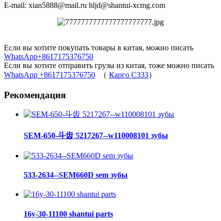
E-mail: xian5888@mail.ru hljd@shantui-xcmg.com
Если вы хотите покупать товары в китая, можно писать
WhatsApp+8617175376750
Если вы хотите отправить грузы из китая, тоже можно писать
WhatsApp +8617175376750
（
Карго C333
）
Рекомендация
SEM-650-斗齿 5217267--w110008101 зубы
533-2634--SEM660D sem зубы
16y-30-11100 shantui parts