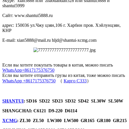
Skype: xian5888 или zhaodandan528 или shantui5888 и
shantui5999
Сайт: www.shantui5888.ru
адрес: 150036 ул.Чжу цзян,106 г. Харбин пров. Хэйлунцзян,
КНР
E-mail: xian5888@mail.ru hljd@shantui-xcmg.com
Если вы хотите покупать товары в китая, можно писать
WhatsApp+8617175376750
Если вы хотите отправить грузы из китая, тоже можно писать
WhatsApp +8617175376750
（
Карго C333
）
SHANTUI
: SD16 SD22 SD23 SD32 SD42 SL30W SL50W
SHANGCHAI: C6121 D9-220 D6114
XCMG
: ZL30 ZL50 LW300 LW500 GR165 GR180 GR215