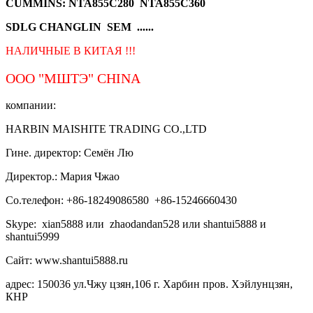
CUMMINS: NTA855C280 NTA855C360
SDLG CHANGLIN SEM ......
НАЛИЧНЫЕ В КИТАЯ !!!
ООО "МШТЭ"
CHINA
компании:
HARBIN MAISHITE TRADING CO.,LTD
Гине. директор: Семён Лю
Директор.: Мария Чжао
Со.телефон: +86-18249086580 +86-15246660430
Skype: xian5888 или zhaodandan528 или shantui5888 и
shantui5999
Сайт: www.shantui5888.ru
адрес: 150036 ул.Чжу цзян,106 г. Харбин пров. Хэйлунцзян,
КНР