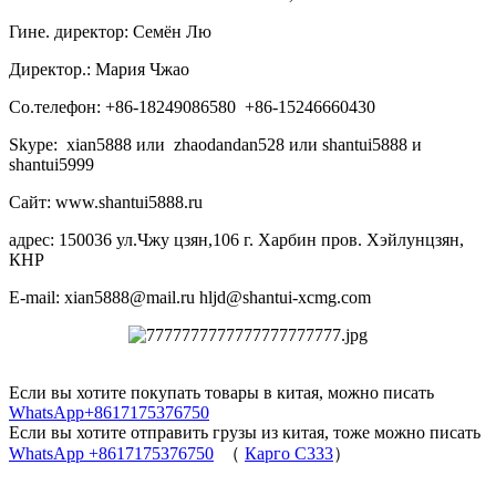
Гине. директор: Семён Лю
Директор.: Мария Чжао
Со.телефон: +86-18249086580 +86-15246660430
Skype: xian5888 или zhaodandan528 или shantui5888 и
shantui5999
Сайт: www.shantui5888.ru
адрес: 150036 ул.Чжу цзян,106 г. Харбин пров. Хэйлунцзян,
КНР
E-mail: xian5888@mail.ru hljd@shantui-xcmg.com
Если вы хотите покупать товары в китая, можно писать
WhatsApp+8617175376750
Если вы хотите отправить грузы из китая, тоже можно писать
WhatsApp +8617175376750
（
Карго C333
）