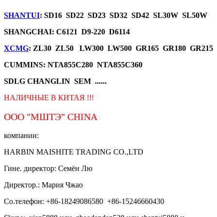
SHANTUI
: SD16 SD22 SD23 SD32 SD42 SL30W SL50W
SHANGCHAI: C6121 D9-220 D6114
XCMG
: ZL30 ZL50 LW300 LW500 GR165 GR180 GR215
CUMMINS: NTA855C280 NTA855C360
SDLG CHANGLIN SEM ......
НАЛИЧНЫЕ В КИТАЯ !!!
ООО "МШТЭ"
CHINA
компании:
HARBIN MAISHITE TRADING CO.,LTD
Гине. директор: Семён Лю
Директор.: Мария Чжао
Со.телефон: +86-18249086580 +86-15246660430