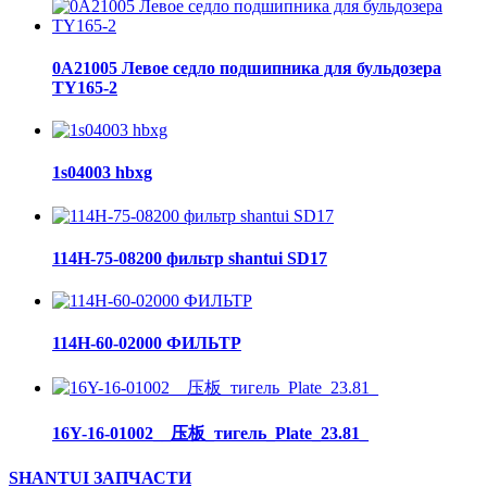
0A21005 Левое седло подшипника для бульдозера
TY165-2
1s04003 hbxg
114H-75-08200 фильтр shantui SD17
114H-60-02000 ФИЛЬТР
16Y-16-01002__压板_тигель_Plate_23.81_
SHANTUI ЗАПЧАСТИ