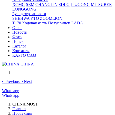
XCMG
SEM
CHANGLIN
SDLG
LIUGONG
MITSUBER
LONGGONG
Бульдозер запчасти
SHEHWA
YTO
ZOOMLION
T170 Ходовая часть
Полуприцеп
LADA
О нас
Новости
Фото
Поиск
Каталог
Контакты
КАРГО С333
CHINA
<
Previous
>
Next
Whats app
Whats app
CHINA MOST
Главная
Продукция