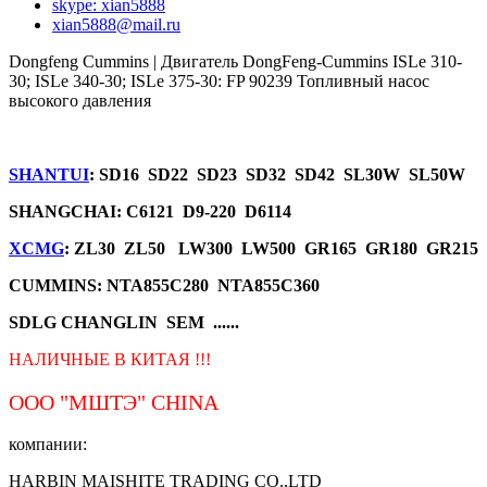
skype: xian5888
xian5888@mail.ru
Dongfeng Cummins | Двигатель DongFeng-Cummins ISLe 310-
30; ISLe 340-30; ISLe 375-30: FP 90239 Топливный насос
высокого давления
SHANTUI
: SD16 SD22 SD23 SD32 SD42 SL30W SL50W
SHANGCHAI: C6121 D9-220 D6114
XCMG
: ZL30 ZL50 LW300 LW500 GR165 GR180 GR215
CUMMINS: NTA855C280 NTA855C360
SDLG CHANGLIN SEM ......
НАЛИЧНЫЕ В КИТАЯ !!!
ООО "МШТЭ"
CHINA
компании:
HARBIN MAISHITE TRADING CO.,LTD