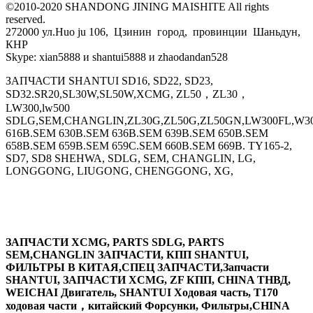
©2010-2020 SHANDONG JINING MAISHITE All rights
reserved.
272000 ул.Huo ju 106, Цзинин город, провинции Шаньдун,
КНР
Skype: xian5888 и shantui5888 и zhaodandan528
ЗАПЧАСТИ SHANTUI SD16, SD22, SD23,
SD32.SR20,SL30W,SL50W,XCMG, ZL50，ZL30，
LW300,lw500
SDLG,SEM,CHANGLIN,ZL30G,ZL50G,ZL50GN,LW300FL,W30
616B.SEM 630B.SEM 636B.SEM 639B.SEM 650B.SEM
658B.SEM 659B.SEM 659C.SEM 660B.SEM 669B. TY165-2,
SD7, SD8 SHEHWA, SDLG, SEM, CHANGLIN, LG,
LONGGONG, LIUGONG, CHENGGONG, XG,
ЗАПЧАСТИ XCMG, PARTS SDLG, PARTS
SEM,CHANGLIN ЗАПЧАСТИ, КПП SHANTUI,
ФИЛЬТРЫ В КИТАЯ,СПЕЦ ЗАПЧАСТИ,Запчасти
SHANTUI, ЗАПЧАСТИ XCMG, ZF КПП, CHINA ТНВД,
WEICHAI Двигатель, SHANTUI Ходовая часть, T170
ходовая части，китайский Форсунки, Фильтры,CHINA