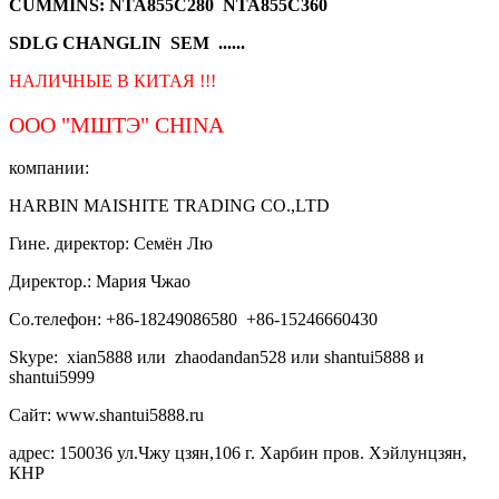
CUMMINS: NTA855C280 NTA855C360
SDLG CHANGLIN SEM ......
НАЛИЧНЫЕ В КИТАЯ !!!
ООО "МШТЭ"
CHINA
компании:
HARBIN MAISHITE TRADING CO.,LTD
Гине. директор: Семён Лю
Директор.: Мария Чжао
Со.телефон: +86-18249086580 +86-15246660430
Skype: xian5888 или zhaodandan528 или shantui5888 и
shantui5999
Сайт: www.shantui5888.ru
адрес: 150036 ул.Чжу цзян,106 г. Харбин пров. Хэйлунцзян,
КНР