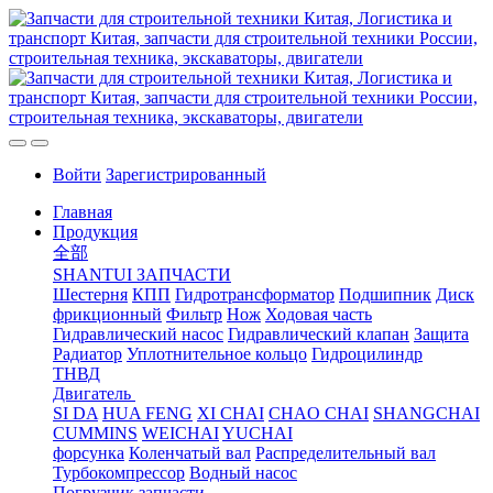
Войти
Зарегистрированный
Главная
Продукция
全部
SHANTUI ЗАПЧАСТИ
Шестерня
КПП
Гидротрансформатор
Подшипник
Диск
фрикционный
Фильтр
Нож
Ходовая часть
Гидравлический насос
Гидравлический клапан
Защита
Радиатор
Уплотнительное кольцо
Гидроцилиндр
ТНВД
Двигатель
SI DA
HUA FENG
XI CHAI
CHAO CHAI
SHANGCHAI
CUMMINS
WEICHAI
YUCHAI
форсунка
Коленчатый вал
Распределительный вал
Турбокомпрессор
Водный насос
Погрузчик запчасти