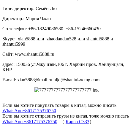
Гине. директор: Семён Лю
Директор.: Мария Чжао
Со.телефон: +86-18249086580 +86-15246660430
Skype: xian5888 или zhaodandan528 или shantui5888 и
shantui5999
Сайт: www.shantui5888.ru
адрес: 150036 ул.Чжу цзян,106 г. Харбин пров. Хэйлунцзян,
КНР
E-mail: xian5888@mail.ru hljd@shantui-xcmg.com
Если вы хотите покупать товары в китая, можно писать
WhatsApp+8617175376750
Если вы хотите отправить грузы из китая, тоже можно писать
WhatsApp +8617175376750
（
Карго C333
）