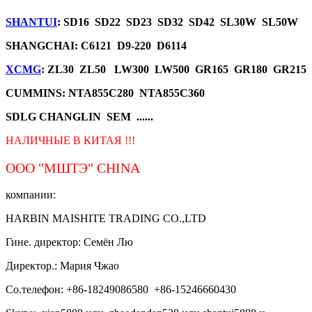
SHANTUI
: SD16 SD22 SD23 SD32 SD42 SL30W SL50W
SHANGCHAI: C6121 D9-220 D6114
XCMG
: ZL30 ZL50 LW300 LW500 GR165 GR180 GR215
CUMMINS: NTA855C280 NTA855C360
SDLG CHANGLIN SEM ......
НАЛИЧНЫЕ В КИТАЯ !!!
ООО "МШТЭ"
CHINA
компании:
HARBIN MAISHITE TRADING CO.,LTD
Гине. директор: Семён Лю
Директор.: Мария Чжао
Со.телефон: +86-18249086580 +86-15246660430