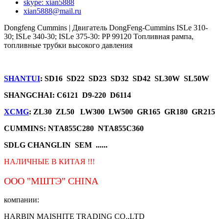
skype: xian5888
xian5888@mail.ru
Dongfeng Cummins | Двигатель DongFeng-Cummins ISLe 310-
30; ISLe 340-30; ISLe 375-30: PP 99120 Топливная рампа,
топливные трубки высокого давления
SHANTUI
: SD16 SD22 SD23 SD32 SD42 SL30W SL50W
SHANGCHAI: C6121 D9-220 D6114
XCMG
: ZL30 ZL50 LW300 LW500 GR165 GR180 GR215
CUMMINS: NTA855C280 NTA855C360
SDLG CHANGLIN SEM ......
НАЛИЧНЫЕ В КИТАЯ !!!
ООО "МШТЭ"
CHINA
компании:
HARBIN MAISHITE TRADING CO.,LTD