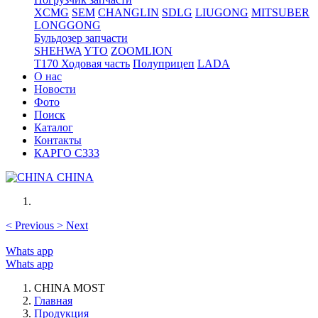
XCMG
SEM
CHANGLIN
SDLG
LIUGONG
MITSUBER
LONGGONG
Бульдозер запчасти
SHEHWA
YTO
ZOOMLION
T170 Ходовая часть
Полуприцеп
LADA
О нас
Новости
Фото
Поиск
Каталог
Контакты
КАРГО С333
CHINA
<
Previous
>
Next
Whats app
Whats app
CHINA MOST
Главная
Продукция