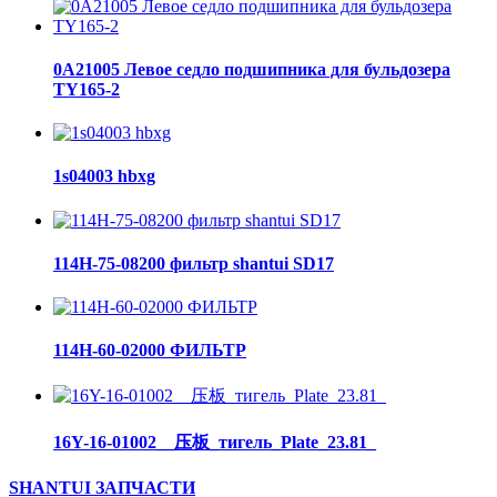
0A21005 Левое седло подшипника для бульдозера
TY165-2
1s04003 hbxg
114H-75-08200 фильтр shantui SD17
114H-60-02000 ФИЛЬТР
16Y-16-01002__压板_тигель_Plate_23.81_
SHANTUI ЗАПЧАСТИ