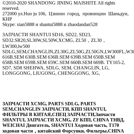
©2010-2020 SHANDONG JINING MAISHITE All rights
reserved.
272000 ул.Huo ju 106, Цзинин город, провинции Шаньдун,
КНР
Skype: xian5888 и shantui5888 и zhaodandan528
ЗАПЧАСТИ SHANTUI SD16, SD22, SD23,
SD32.SR20,SL30W,SL50W,XCMG, ZL50，ZL30，
LW300,lw500
SDLG,SEM,CHANGLIN,ZL30G,ZL50G,ZL50GN,LW300FL,W30
616B.SEM 630B.SEM 636B.SEM 639B.SEM 650B.SEM
658B.SEM 659B.SEM 659C.SEM 660B.SEM 669B. TY165-2,
SD7, SD8 SHEHWA, SDLG, SEM, CHANGLIN, LG,
LONGGONG, LIUGONG, CHENGGONG, XG,
ЗАПЧАСТИ XCMG, PARTS SDLG, PARTS
SEM,CHANGLIN ЗАПЧАСТИ, КПП SHANTUI,
ФИЛЬТРЫ В КИТАЯ,СПЕЦ ЗАПЧАСТИ,Запчасти
SHANTUI, ЗАПЧАСТИ XCMG, ZF КПП, CHINA ТНВД,
WEICHAI Двигатель, SHANTUI Ходовая часть, T170
ходовая части，китайский Форсунки, Фильтры,CHINA