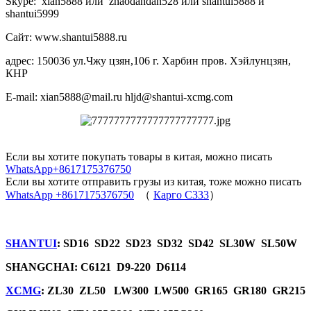
Skype: xian5888 или zhaodandan528 или shantui5888 и
shantui5999
Сайт: www.shantui5888.ru
адрес: 150036 ул.Чжу цзян,106 г. Харбин пров. Хэйлунцзян,
КНР
E-mail: xian5888@mail.ru hljd@shantui-xcmg.com
Если вы хотите покупать товары в китая, можно писать
WhatsApp+8617175376750
Если вы хотите отправить грузы из китая, тоже можно писать
WhatsApp +8617175376750
（
Карго C333
）
SHANTUI
: SD16 SD22 SD23 SD32 SD42 SL30W SL50W
SHANGCHAI: C6121 D9-220 D6114
XCMG
: ZL30 ZL50 LW300 LW500 GR165 GR180 GR215