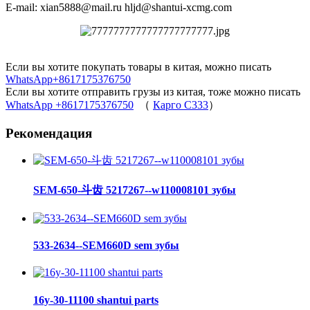
E-mail: xian5888@mail.ru hljd@shantui-xcmg.com
Если вы хотите покупать товары в китая, можно писать
WhatsApp+8617175376750
Если вы хотите отправить грузы из китая, тоже можно писать
WhatsApp +8617175376750
（
Карго C333
）
Рекомендация
SEM-650-斗齿 5217267--w110008101 зубы
533-2634--SEM660D sem зубы
16y-30-11100 shantui parts