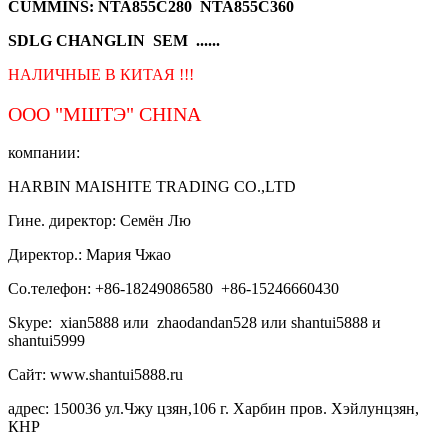
CUMMINS: NTA855C280 NTA855C360
SDLG CHANGLIN SEM ......
НАЛИЧНЫЕ В КИТАЯ !!!
ООО "МШТЭ"
CHINA
компании:
HARBIN MAISHITE TRADING CO.,LTD
Гине. директор: Семён Лю
Директор.: Мария Чжао
Со.телефон: +86-18249086580 +86-15246660430
Skype: xian5888 или zhaodandan528 или shantui5888 и
shantui5999
Сайт: www.shantui5888.ru
адрес: 150036 ул.Чжу цзян,106 г. Харбин пров. Хэйлунцзян,
КНР