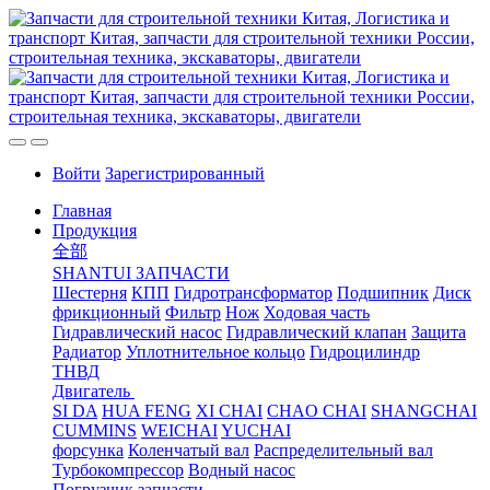
Войти
Зарегистрированный
Главная
Продукция
全部
SHANTUI ЗАПЧАСТИ
Шестерня
КПП
Гидротрансформатор
Подшипник
Диск
фрикционный
Фильтр
Нож
Ходовая часть
Гидравлический насос
Гидравлический клапан
Защита
Радиатор
Уплотнительное кольцо
Гидроцилиндр
ТНВД
Двигатель
SI DA
HUA FENG
XI CHAI
CHAO CHAI
SHANGCHAI
CUMMINS
WEICHAI
YUCHAI
форсунка
Коленчатый вал
Распределительный вал
Турбокомпрессор
Водный насос
Погрузчик запчасти