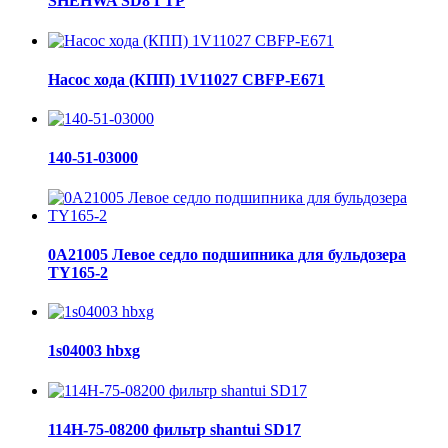
SHEHWA SD8 ГТР
Насос хода (КПП) 1V11027 CBFP-E671
140-51-03000
0A21005 Левое седло подшипника для бульдозера
TY165-2
1s04003 hbxg
114H-75-08200 фильтр shantui SD17