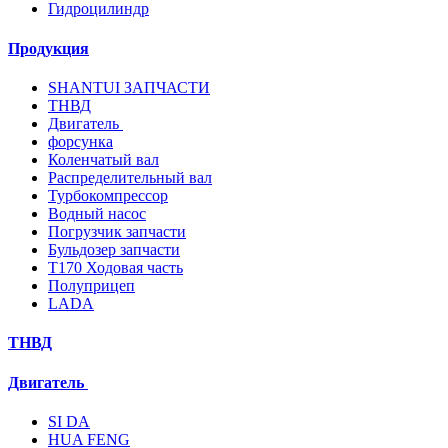
Гидроцилиндр
Продукция
SHANTUI ЗАПЧАСТИ
ТНВД
Двигатель
форсунка
Коленчатый вал
Распределительный вал
Турбокомпрессор
Водный насос
Погрузчик запчасти
Бульдозер запчасти
T170 Ходовая часть
Полуприцеп
LADA
ТНВД
Двигатель
SI DA
HUA FENG