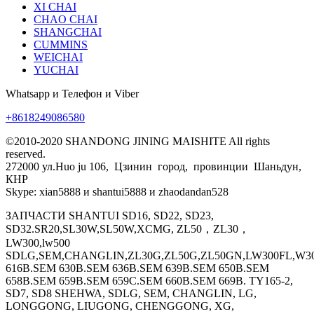
XI CHAI
CHAO CHAI
SHANGCHAI
CUMMINS
WEICHAI
YUCHAI
Whatsapp и Телефон и Viber
+8618249086580
©2010-2020 SHANDONG JINING MAISHITE All rights
reserved.
272000 ул.Huo ju 106, Цзинин город, провинции Шаньдун,
КНР
Skype: xian5888 и shantui5888 и zhaodandan528
ЗАПЧАСТИ SHANTUI SD16, SD22, SD23,
SD32.SR20,SL30W,SL50W,XCMG, ZL50，ZL30，
LW300,lw500
SDLG,SEM,CHANGLIN,ZL30G,ZL50G,ZL50GN,LW300FL,W30
616B.SEM 630B.SEM 636B.SEM 639B.SEM 650B.SEM
658B.SEM 659B.SEM 659C.SEM 660B.SEM 669B. TY165-2,
SD7, SD8 SHEHWA, SDLG, SEM, CHANGLIN, LG,
LONGGONG, LIUGONG, CHENGGONG, XG,