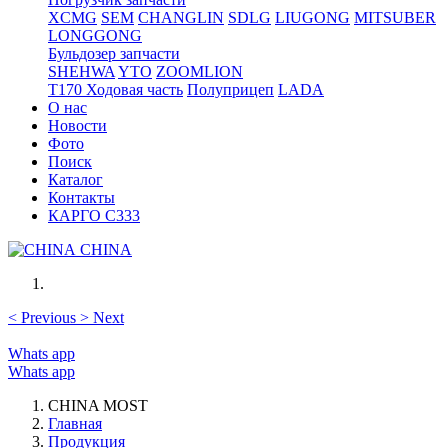
XCMG
SEM
CHANGLIN
SDLG
LIUGONG
MITSUBER
LONGGONG
Бульдозер запчасти
SHEHWA
YTO
ZOOMLION
T170 Ходовая часть
Полуприцеп
LADA
О нас
Новости
Фото
Поиск
Каталог
Контакты
КАРГО С333
CHINA
<
Previous
>
Next
Whats app
Whats app
CHINA MOST
Главная
Продукция