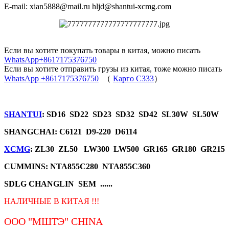
E-mail: xian5888@mail.ru hljd@shantui-xcmg.com
Если вы хотите покупать товары в китая, можно писать
WhatsApp+8617175376750
Если вы хотите отправить грузы из китая, тоже можно писать
WhatsApp +8617175376750
（
Карго C333
）
SHANTUI
: SD16 SD22 SD23 SD32 SD42 SL30W SL50W
SHANGCHAI: C6121 D9-220 D6114
XCMG
: ZL30 ZL50 LW300 LW500 GR165 GR180 GR215
CUMMINS: NTA855C280 NTA855C360
SDLG CHANGLIN SEM ......
НАЛИЧНЫЕ В КИТАЯ !!!
ООО "МШТЭ"
CHINA