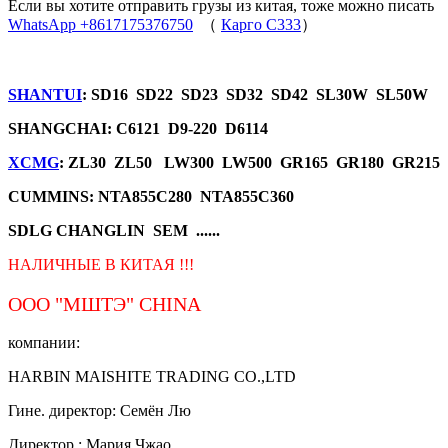
Если вы хотите отправить грузы из китая, тоже можно писать
WhatsApp +8617175376750
（
Карго C333
）
SHANTUI
: SD16 SD22 SD23 SD32 SD42 SL30W SL50W
SHANGCHAI: C6121 D9-220 D6114
XCMG
: ZL30 ZL50 LW300 LW500 GR165 GR180 GR215
CUMMINS: NTA855C280 NTA855C360
SDLG CHANGLIN SEM ......
НАЛИЧНЫЕ В КИТАЯ !!!
ООО "МШТЭ"
CHINA
компании:
HARBIN MAISHITE TRADING CO.,LTD
Гине. директор: Семён Лю
Директор.: Мария Чжао