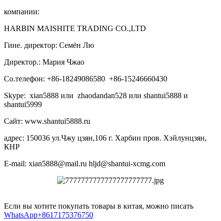
компании:
HARBIN MAISHITE TRADING CO.,LTD
Гине. директор: Семён Лю
Директор.: Мария Чжао
Со.телефон: +86-18249086580 +86-15246660430
Skype: xian5888 или zhaodandan528 или shantui5888 и
shantui5999
Сайт: www.shantui5888.ru
адрес: 150036 ул.Чжу цзян,106 г. Харбин пров. Хэйлунцзян,
КНР
E-mail: xian5888@mail.ru hljd@shantui-xcmg.com
Если вы хотите покупать товары в китая, можно писать
WhatsApp+8617175376750