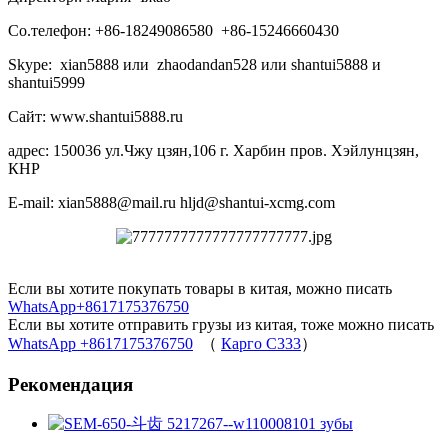
Со.телефон: +86-18249086580 +86-15246660430
Skype: xian5888 или zhaodandan528 или shantui5888 и
shantui5999
Сайт: www.shantui5888.ru
адрес: 150036 ул.Чжу цзян,106 г. Харбин пров. Хэйлунцзян,
КНР
E-mail: xian5888@mail.ru hljd@shantui-xcmg.com
Если вы хотите покупать товары в китая, можно писать
WhatsApp+8617175376750
Если вы хотите отправить грузы из китая, тоже можно писать
WhatsApp +8617175376750
（
Карго C333
）
Рекомендация