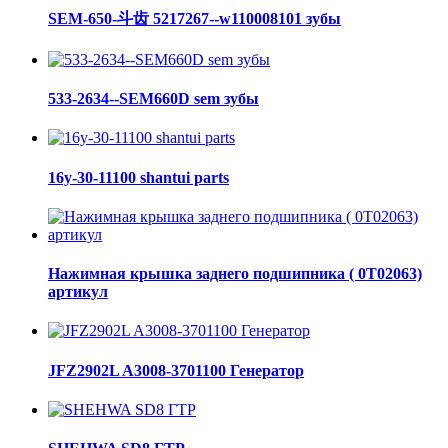
SEM-650-斗齿 5217267--w110008101 зубы
533-2634--SEM660D sem зубы
16y-30-11100 shantui parts
Нажимная крышка заднего подшипника ( 0Т02063)
артикул
JFZ2902L A3008-3701100 Генератор