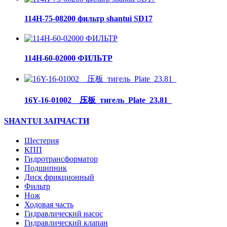
114H-75-08200 фильтр shantui SD17
114H-60-02000 ФИЛЬТР
16Y-16-01002__压板_тигель_Plate_23.81_
SHANTUI ЗАПЧАСТИ
Шестерня
КПП
Гидротрансформатор
Подшипник
Диск фрикционный
Фильтр
Нож
Ходовая часть
Гидравлический насос
Гидравлический клапан