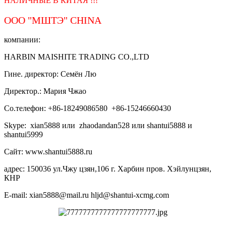
НАЛИЧНЫЕ В КИТАЯ !!!
ООО "МШТЭ"
CHINA
компании:
HARBIN MAISHITE TRADING CO.,LTD
Гине. директор: Семён Лю
Директор.: Мария Чжао
Со.телефон: +86-18249086580 +86-15246660430
Skype: xian5888 или zhaodandan528 или shantui5888 и
shantui5999
Сайт: www.shantui5888.ru
адрес: 150036 ул.Чжу цзян,106 г. Харбин пров. Хэйлунцзян,
КНР
E-mail: xian5888@mail.ru hljd@shantui-xcmg.com