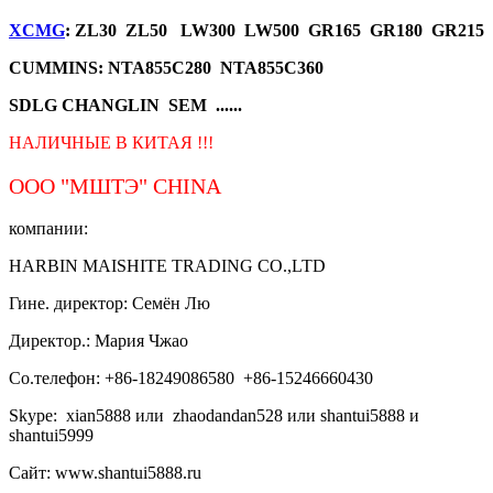
XCMG
: ZL30 ZL50 LW300 LW500 GR165 GR180 GR215
CUMMINS: NTA855C280 NTA855C360
SDLG CHANGLIN SEM ......
НАЛИЧНЫЕ В КИТАЯ !!!
ООО "МШТЭ"
CHINA
компании:
HARBIN MAISHITE TRADING CO.,LTD
Гине. директор: Семён Лю
Директор.: Мария Чжао
Со.телефон: +86-18249086580 +86-15246660430
Skype: xian5888 или zhaodandan528 или shantui5888 и
shantui5999
Сайт: www.shantui5888.ru