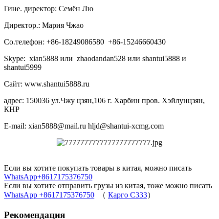
Гине. директор: Семён Лю
Директор.: Мария Чжао
Со.телефон: +86-18249086580 +86-15246660430
Skype: xian5888 или zhaodandan528 или shantui5888 и
shantui5999
Сайт: www.shantui5888.ru
адрес: 150036 ул.Чжу цзян,106 г. Харбин пров. Хэйлунцзян,
КНР
E-mail: xian5888@mail.ru hljd@shantui-xcmg.com
Если вы хотите покупать товары в китая, можно писать
WhatsApp+8617175376750
Если вы хотите отправить грузы из китая, тоже можно писать
WhatsApp +8617175376750
（
Карго C333
）
Рекомендация