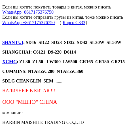
Если вы хотите покупать товары в китая, можно писать
WhatsApp+8617175376750
Если вы хотите отправить грузы из китая, тоже можно писать
WhatsApp +8617175376750
（
Карго C333
）
SHANTUI
: SD16 SD22 SD23 SD32 SD42 SL30W SL50W
SHANGCHAI: C6121 D9-220 D6114
XCMG
: ZL30 ZL50 LW300 LW500 GR165 GR180 GR215
CUMMINS: NTA855C280 NTA855C360
SDLG CHANGLIN SEM ......
НАЛИЧНЫЕ В КИТАЯ !!!
ООО "МШТЭ"
CHINA
компании:
HARBIN MAISHITE TRADING CO.,LTD