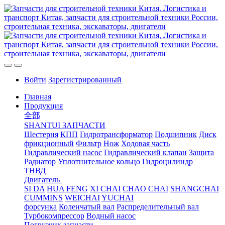
Войти
Зарегистрированный
Главная
Продукция
全部
SHANTUI ЗАПЧАСТИ
Шестерня
КПП
Гидротрансформатор
Подшипник
Диск
фрикционный
Фильтр
Нож
Ходовая часть
Гидравлический насос
Гидравлический клапан
Защита
Радиатор
Уплотнительное кольцо
Гидроцилиндр
ТНВД
Двигатель
SI DA
HUA FENG
XI CHAI
CHAO CHAI
SHANGCHAI
CUMMINS
WEICHAI
YUCHAI
форсунка
Коленчатый вал
Распределительный вал
Турбокомпрессор
Водный насос
Погрузчик запчасти