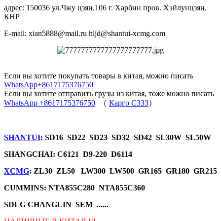
адрес: 150036 ул.Чжу цзян,106 г. Харбин пров. Хэйлунцзян,
КНР
E-mail: xian5888@mail.ru hljd@shantui-xcmg.com
Если вы хотите покупать товары в китая, можно писать
WhatsApp+8617175376750
Если вы хотите отправить грузы из китая, тоже можно писать
WhatsApp +8617175376750
（
Карго C333
）
SHANTUI
: SD16 SD22 SD23 SD32 SD42 SL30W SL50W
SHANGCHAI: C6121 D9-220 D6114
XCMG
: ZL30 ZL50 LW300 LW500 GR165 GR180 GR215
CUMMINS: NTA855C280 NTA855C360
SDLG CHANGLIN SEM ......