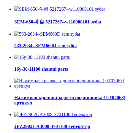
SEM-650-斗齿 5217267--w110008101 зубы
533-2634--SEM660D sem зубы
16y-30-11100 shantui parts
Нажимная крышка заднего подшипника ( 0Т02063)
артикул
JFZ2902L A3008-3701100 Генератор