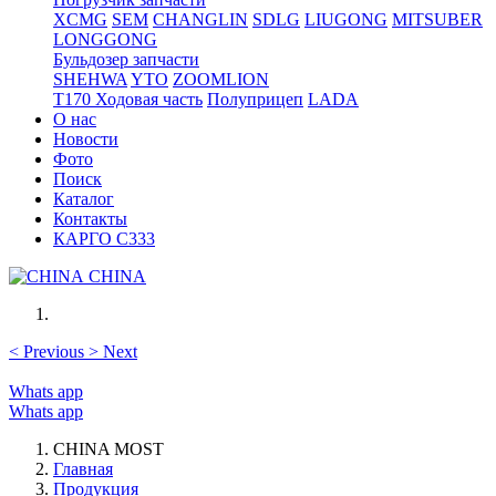
XCMG
SEM
CHANGLIN
SDLG
LIUGONG
MITSUBER
LONGGONG
Бульдозер запчасти
SHEHWA
YTO
ZOOMLION
T170 Ходовая часть
Полуприцеп
LADA
О нас
Новости
Фото
Поиск
Каталог
Контакты
КАРГО С333
CHINA
<
Previous
>
Next
Whats app
Whats app
CHINA MOST
Главная
Продукция