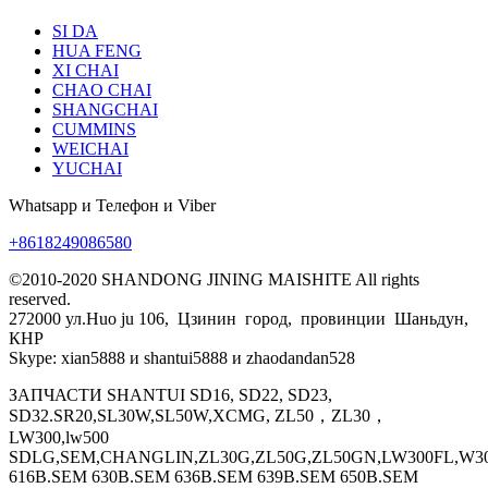
SI DA
HUA FENG
XI CHAI
CHAO CHAI
SHANGCHAI
CUMMINS
WEICHAI
YUCHAI
Whatsapp и Телефон и Viber
+8618249086580
©2010-2020 SHANDONG JINING MAISHITE All rights
reserved.
272000 ул.Huo ju 106, Цзинин город, провинции Шаньдун,
КНР
Skype: xian5888 и shantui5888 и zhaodandan528
ЗАПЧАСТИ SHANTUI SD16, SD22, SD23,
SD32.SR20,SL30W,SL50W,XCMG, ZL50，ZL30，
LW300,lw500
SDLG,SEM,CHANGLIN,ZL30G,ZL50G,ZL50GN,LW300FL,W30
616B.SEM 630B.SEM 636B.SEM 639B.SEM 650B.SEM