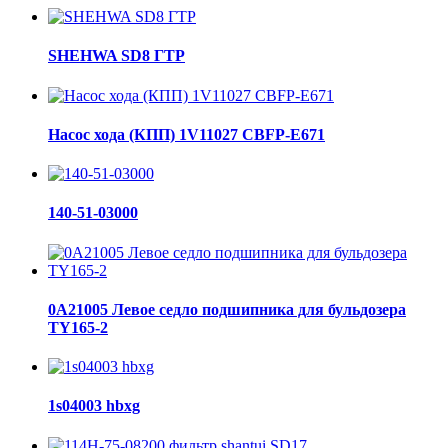
SHEHWA SD8 ГТР
Насос хода (КПП) 1V11027 CBFP-E671
140-51-03000
0A21005 Левое седло подшипника для бульдозера
TY165-2
1s04003 hbxg