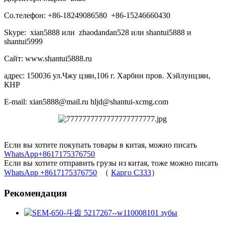
Со.телефон: +86-18249086580 +86-15246660430
Skype: xian5888 или zhaodandan528 или shantui5888 и
shantui5999
Сайт: www.shantui5888.ru
адрес: 150036 ул.Чжу цзян,106 г. Харбин пров. Хэйлунцзян,
КНР
E-mail: xian5888@mail.ru hljd@shantui-xcmg.com
Если вы хотите покупать товары в китая, можно писать
WhatsApp+8617175376750
Если вы хотите отправить грузы из китая, тоже можно писать
WhatsApp +8617175376750
（
Карго C333
）
Рекомендация