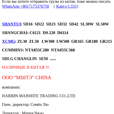
Если вы хотите отправить грузы из китая, тоже можно писать
WhatsApp +8617175376750
（
Карго C333
）
SHANTUI
: SD16 SD22 SD23 SD32 SD42 SL30W SL50W
SHANGCHAI: C6121 D9-220 D6114
XCMG
: ZL30 ZL50 LW300 LW500 GR165 GR180 GR215
CUMMINS: NTA855C280 NTA855C360
SDLG CHANGLIN SEM ......
НАЛИЧНЫЕ В КИТАЯ !!!
ООО "МШТЭ"
CHINA
компании:
HARBIN MAISHITE TRADING CO.,LTD
Гине. директор: Семён Лю
Директор.: Мария Чжао