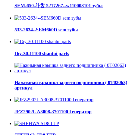
SEM-650-斗齿 5217267--w110008101 зубы
533-2634--SEM660D sem зубы
16y-30-11100 shantui parts
Нажимная крышка заднего подшипника ( 0Т02063)
артикул
JFZ2902L A3008-3701100 Генератор