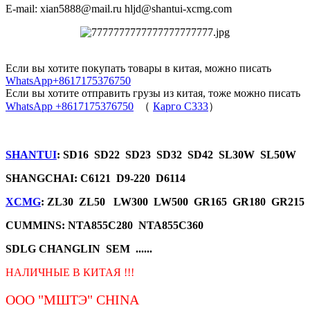
E-mail: xian5888@mail.ru hljd@shantui-xcmg.com
Если вы хотите покупать товары в китая, можно писать
WhatsApp+8617175376750
Если вы хотите отправить грузы из китая, тоже можно писать
WhatsApp +8617175376750
（
Карго C333
）
SHANTUI
: SD16 SD22 SD23 SD32 SD42 SL30W SL50W
SHANGCHAI: C6121 D9-220 D6114
XCMG
: ZL30 ZL50 LW300 LW500 GR165 GR180 GR215
CUMMINS: NTA855C280 NTA855C360
SDLG CHANGLIN SEM ......
НАЛИЧНЫЕ В КИТАЯ !!!
ООО "МШТЭ"
CHINA