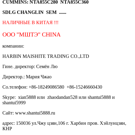
CUMMINS: NTA855C280 NTA855C360
SDLG CHANGLIN SEM ......
НАЛИЧНЫЕ В КИТАЯ !!!
ООО "МШТЭ"
CHINA
компании:
HARBIN MAISHITE TRADING CO.,LTD
Гине. директор: Семён Лю
Директор.: Мария Чжао
Со.телефон: +86-18249086580 +86-15246660430
Skype: xian5888 или zhaodandan528 или shantui5888 и
shantui5999
Сайт: www.shantui5888.ru
адрес: 150036 ул.Чжу цзян,106 г. Харбин пров. Хэйлунцзян,
КНР