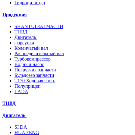
Гидроцилиндр
Продукция
SHANTUI ЗАПЧАСТИ
ТНВД
Двигатель
форсунка
Коленчатый вал
Распределительный вал
Турбокомпрессор
Водный насос
Погрузчик запчасти
Бульдозер запчасти
T170 Ходовая часть
Полуприцеп
LADA
ТНВД
Двигатель
SI DA
HUA FENG