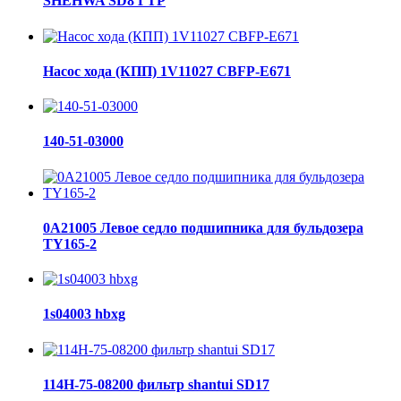
SHEHWA SD8 ГТР
Насос хода (КПП) 1V11027 CBFP-E671
140-51-03000
0A21005 Левое седло подшипника для бульдозера
TY165-2
1s04003 hbxg
114H-75-08200 фильтр shantui SD17