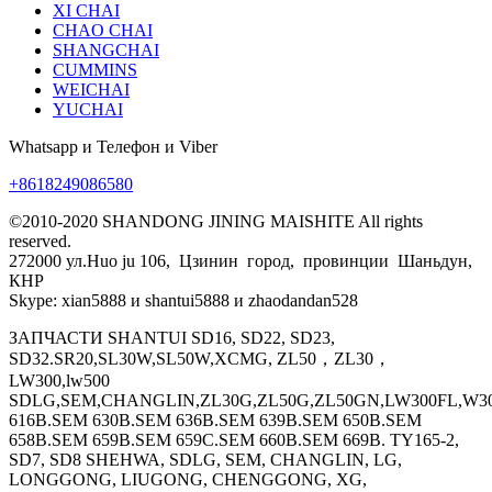
XI CHAI
CHAO CHAI
SHANGCHAI
CUMMINS
WEICHAI
YUCHAI
Whatsapp и Телефон и Viber
+8618249086580
©2010-2020 SHANDONG JINING MAISHITE All rights
reserved.
272000 ул.Huo ju 106, Цзинин город, провинции Шаньдун,
КНР
Skype: xian5888 и shantui5888 и zhaodandan528
ЗАПЧАСТИ SHANTUI SD16, SD22, SD23,
SD32.SR20,SL30W,SL50W,XCMG, ZL50，ZL30，
LW300,lw500
SDLG,SEM,CHANGLIN,ZL30G,ZL50G,ZL50GN,LW300FL,W30
616B.SEM 630B.SEM 636B.SEM 639B.SEM 650B.SEM
658B.SEM 659B.SEM 659C.SEM 660B.SEM 669B. TY165-2,
SD7, SD8 SHEHWA, SDLG, SEM, CHANGLIN, LG,
LONGGONG, LIUGONG, CHENGGONG, XG,