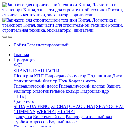
Войти
Зарегистрированный
Главная
Продукция
全部
SHANTUI ЗАПЧАСТИ
Шестерня
КПП
Гидротрансформатор
Подшипник
Диск
фрикционный
Фильтр
Нож
Ходовая часть
Гидравлический насос
Гидравлический клапан
Защита
Радиатор
Уплотнительное кольцо
Гидроцилиндр
ТНВД
Двигатель
SI DA
HUA FENG
XI CHAI
CHAO CHAI
SHANGCHAI
CUMMINS
WEICHAI
YUCHAI
форсунка
Коленчатый вал
Распределительный вал
Турбокомпрессор
Водный насос
Погрузчик запчасти