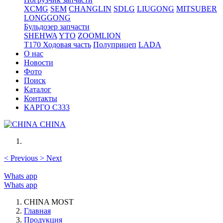
XCMG
SEM
CHANGLIN
SDLG
LIUGONG
MITSUBER
LONGGONG
Бульдозер запчасти
SHEHWA
YTO
ZOOMLION
T170 Ходовая часть
Полуприцеп
LADA
О нас
Новости
Фото
Поиск
Каталог
Контакты
КАРГО С333
CHINA
<
Previous
>
Next
Whats app
Whats app
CHINA MOST
Главная
Продукция