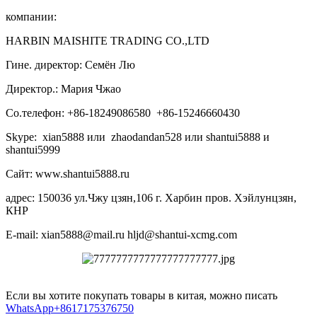
компании:
HARBIN MAISHITE TRADING CO.,LTD
Гине. директор: Семён Лю
Директор.: Мария Чжао
Со.телефон: +86-18249086580 +86-15246660430
Skype: xian5888 или zhaodandan528 или shantui5888 и
shantui5999
Сайт: www.shantui5888.ru
адрес: 150036 ул.Чжу цзян,106 г. Харбин пров. Хэйлунцзян,
КНР
E-mail: xian5888@mail.ru hljd@shantui-xcmg.com
Если вы хотите покупать товары в китая, можно писать
WhatsApp+8617175376750