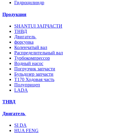
Гидроцилиндр
Продукция
SHANTUI ЗАПЧАСТИ
ТНВД
Двигатель
форсунка
Коленчатый вал
Распределительный вал
Турбокомпрессор
Водный насос
Погрузчик запчасти
Бульдозер запчасти
T170 Ходовая часть
Полуприцеп
LADA
ТНВД
Двигатель
SI DA
HUA FENG