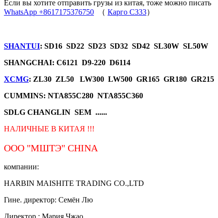
Если вы хотите отправить грузы из китая, тоже можно писать
WhatsApp +8617175376750
（
Карго C333
）
SHANTUI
: SD16 SD22 SD23 SD32 SD42 SL30W SL50W
SHANGCHAI: C6121 D9-220 D6114
XCMG
: ZL30 ZL50 LW300 LW500 GR165 GR180 GR215
CUMMINS: NTA855C280 NTA855C360
SDLG CHANGLIN SEM ......
НАЛИЧНЫЕ В КИТАЯ !!!
ООО "МШТЭ"
CHINA
компании:
HARBIN MAISHITE TRADING CO.,LTD
Гине. директор: Семён Лю
Директор.: Мария Чжао