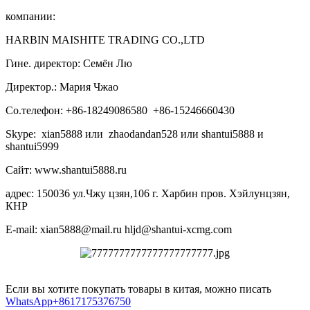
компании:
HARBIN MAISHITE TRADING CO.,LTD
Гине. директор: Семён Лю
Директор.: Мария Чжао
Со.телефон: +86-18249086580 +86-15246660430
Skype: xian5888 или zhaodandan528 или shantui5888 и
shantui5999
Сайт: www.shantui5888.ru
адрес: 150036 ул.Чжу цзян,106 г. Харбин пров. Хэйлунцзян,
КНР
E-mail: xian5888@mail.ru hljd@shantui-xcmg.com
Если вы хотите покупать товары в китая, можно писать
WhatsApp+8617175376750