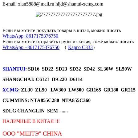
E-mail: xian5888@mail.ru hljd@shantui-xcmg.com
Если вы хотите покупать товары в китая, можно писать
WhatsApp+8617175376750
Если вы хотите отправить грузы из китая, тоже можно писать
WhatsApp +8617175376750
（
Карго C333
）
SHANTUI
: SD16 SD22 SD23 SD32 SD42 SL30W SL50W
SHANGCHAI: C6121 D9-220 D6114
XCMG
: ZL30 ZL50 LW300 LW500 GR165 GR180 GR215
CUMMINS: NTA855C280 NTA855C360
SDLG CHANGLIN SEM ......
НАЛИЧНЫЕ В КИТАЯ !!!
ООО "МШТЭ"
CHINA