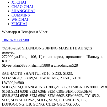
XI CHAI
CHAO CHAI
SHANGCHAI
CUMMINS
WEICHAI
YUCHAI
Whatsapp и Телефон и Viber
+8618249086580
©2010-2020 SHANDONG JINING MAISHITE All rights
reserved.
272000 ул.Huo ju 106, Цзинин город, провинции Шаньдун,
КНР
Skype: xian5888 и shantui5888 и zhaodandan528
ЗАПЧАСТИ SHANTUI SD16, SD22, SD23,
SD32.SR20,SL30W,SL50W,XCMG, ZL50，ZL30，
LW300,lw500
SDLG,SEM,CHANGLIN,ZL30G,ZL50G,ZL50GN,LW300FL,W30
616B.SEM 630B.SEM 636B.SEM 639B.SEM 650B.SEM
658B.SEM 659B.SEM 659C.SEM 660B.SEM 669B. TY165-2,
SD7, SD8 SHEHWA, SDLG, SEM, CHANGLIN, LG,
LONGGONG, LIUGONG, CHENGGONG, XG,