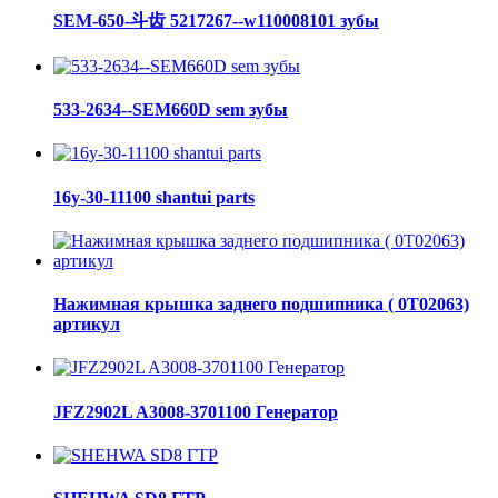
SEM-650-斗齿 5217267--w110008101 зубы
533-2634--SEM660D sem зубы
16y-30-11100 shantui parts
Нажимная крышка заднего подшипника ( 0Т02063)
артикул
JFZ2902L A3008-3701100 Генератор