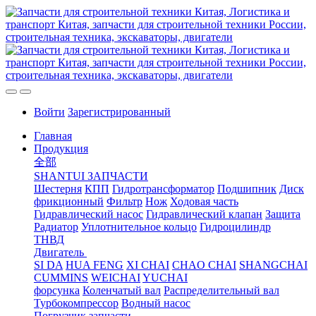
Войти
Зарегистрированный
Главная
Продукция
全部
SHANTUI ЗАПЧАСТИ
Шестерня
КПП
Гидротрансформатор
Подшипник
Диск
фрикционный
Фильтр
Нож
Ходовая часть
Гидравлический насос
Гидравлический клапан
Защита
Радиатор
Уплотнительное кольцо
Гидроцилиндр
ТНВД
Двигатель
SI DA
HUA FENG
XI CHAI
CHAO CHAI
SHANGCHAI
CUMMINS
WEICHAI
YUCHAI
форсунка
Коленчатый вал
Распределительный вал
Турбокомпрессор
Водный насос
Погрузчик запчасти