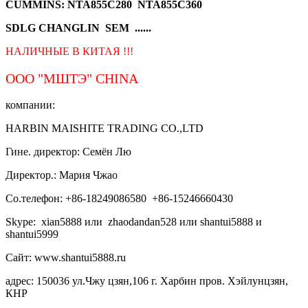
CUMMINS: NTA855C280 NTA855C360
SDLG CHANGLIN SEM ......
НАЛИЧНЫЕ В КИТАЯ !!!
ООО "МШТЭ"
CHINA
компании:
HARBIN MAISHITE TRADING CO.,LTD
Гине. директор: Семён Лю
Директор.: Мария Чжао
Со.телефон: +86-18249086580 +86-15246660430
Skype: xian5888 или zhaodandan528 или shantui5888 и
shantui5999
Сайт: www.shantui5888.ru
адрес: 150036 ул.Чжу цзян,106 г. Харбин пров. Хэйлунцзян,
КНР