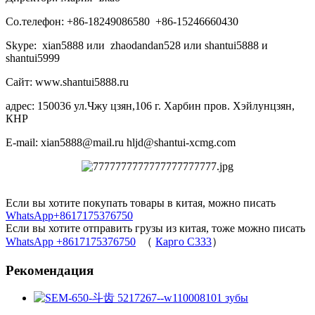
Со.телефон: +86-18249086580 +86-15246660430
Skype: xian5888 или zhaodandan528 или shantui5888 и
shantui5999
Сайт: www.shantui5888.ru
адрес: 150036 ул.Чжу цзян,106 г. Харбин пров. Хэйлунцзян,
КНР
E-mail: xian5888@mail.ru hljd@shantui-xcmg.com
Если вы хотите покупать товары в китая, можно писать
WhatsApp+8617175376750
Если вы хотите отправить грузы из китая, тоже можно писать
WhatsApp +8617175376750
（
Карго C333
）
Рекомендация