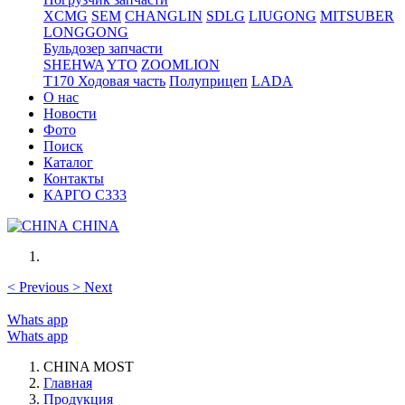
XCMG
SEM
CHANGLIN
SDLG
LIUGONG
MITSUBER
LONGGONG
Бульдозер запчасти
SHEHWA
YTO
ZOOMLION
T170 Ходовая часть
Полуприцеп
LADA
О нас
Новости
Фото
Поиск
Каталог
Контакты
КАРГО С333
CHINA
<
Previous
>
Next
Whats app
Whats app
CHINA MOST
Главная
Продукция