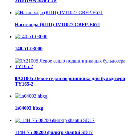
SHEHWA SD8 ГТР
Насос хода (КПП) 1V11027 CBFP-E671
140-51-03000
0A21005 Левое седло подшипника для бульдозера
TY165-2
1s04003 hbxg
114H-75-08200 фильтр shantui SD17