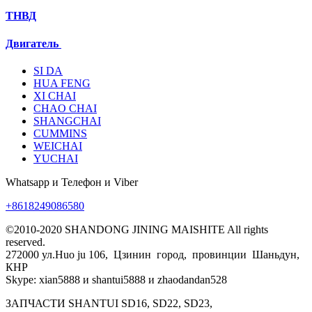
ТНВД
Двигатель
SI DA
HUA FENG
XI CHAI
CHAO CHAI
SHANGCHAI
CUMMINS
WEICHAI
YUCHAI
Whatsapp и Телефон и Viber
+8618249086580
©2010-2020 SHANDONG JINING MAISHITE All rights
reserved.
272000 ул.Huo ju 106, Цзинин город, провинции Шаньдун,
КНР
Skype: xian5888 и shantui5888 и zhaodandan528
ЗАПЧАСТИ SHANTUI SD16, SD22, SD23,