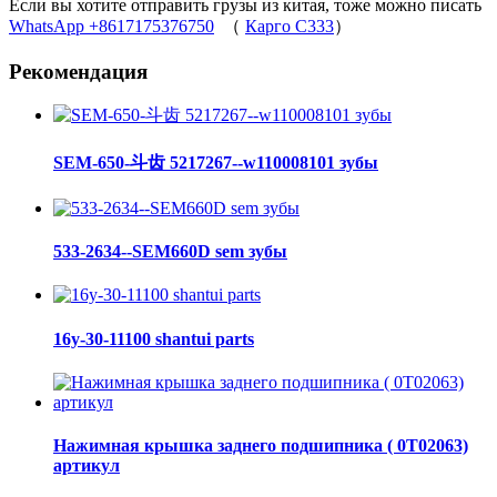
Если вы хотите отправить грузы из китая, тоже можно писать
WhatsApp +8617175376750
（
Карго C333
）
Рекомендация
SEM-650-斗齿 5217267--w110008101 зубы
533-2634--SEM660D sem зубы
16y-30-11100 shantui parts
Нажимная крышка заднего подшипника ( 0Т02063)
артикул