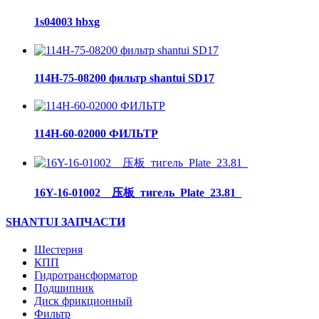
1s04003 hbxg
114H-75-08200 фильтр shantui SD17
114H-60-02000 ФИЛЬТР
16Y-16-01002__压板_тигель_Plate_23.81_
SHANTUI ЗАПЧАСТИ
Шестерня
КПП
Гидротрансформатор
Подшипник
Диск фрикционный
Фильтр