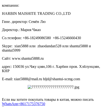
компании:
HARBIN MAISHITE TRADING CO.,LTD
Гине. директор: Семён Лю
Директор.: Мария Чжао
Со.телефон: +86-18249086580 +86-15246660430
Skype: xian5888 или zhaodandan528 или shantui5888 и
shantui5999
Сайт: www.shantui5888.ru
адрес: 150036 ул.Чжу цзян,106 г. Харбин пров. Хэйлунцзян,
КНР
E-mail: xian5888@mail.ru hljd@shantui-xcmg.com
Если вы хотите покупать товары в китая, можно писать
WhatsApp+8617175376750