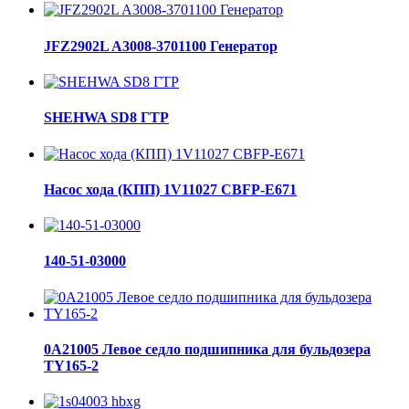
JFZ2902L A3008-3701100 Генератор
SHEHWA SD8 ГТР
Насос хода (КПП) 1V11027 CBFP-E671
140-51-03000
0A21005 Левое седло подшипника для бульдозера
TY165-2