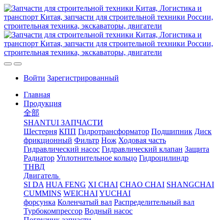
Войти
Зарегистрированный
Главная
Продукция
全部
SHANTUI ЗАПЧАСТИ
Шестерня
КПП
Гидротрансформатор
Подшипник
Диск
фрикционный
Фильтр
Нож
Ходовая часть
Гидравлический насос
Гидравлический клапан
Защита
Радиатор
Уплотнительное кольцо
Гидроцилиндр
ТНВД
Двигатель
SI DA
HUA FENG
XI CHAI
CHAO CHAI
SHANGCHAI
CUMMINS
WEICHAI
YUCHAI
форсунка
Коленчатый вал
Распределительный вал
Турбокомпрессор
Водный насос
Погрузчик запчасти