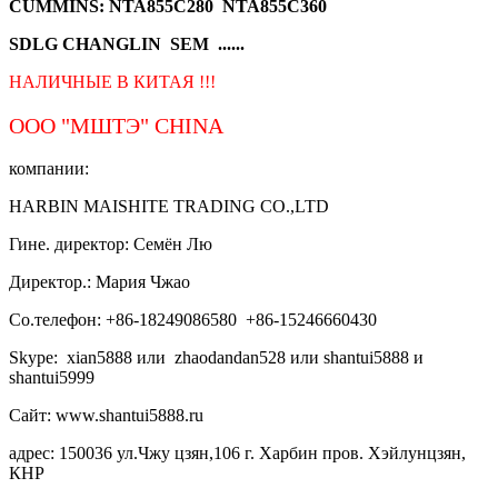
CUMMINS: NTA855C280 NTA855C360
SDLG CHANGLIN SEM ......
НАЛИЧНЫЕ В КИТАЯ !!!
ООО "МШТЭ"
CHINA
компании:
HARBIN MAISHITE TRADING CO.,LTD
Гине. директор: Семён Лю
Директор.: Мария Чжао
Со.телефон: +86-18249086580 +86-15246660430
Skype: xian5888 или zhaodandan528 или shantui5888 и
shantui5999
Сайт: www.shantui5888.ru
адрес: 150036 ул.Чжу цзян,106 г. Харбин пров. Хэйлунцзян,
КНР