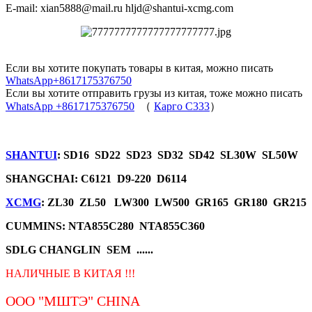
E-mail: xian5888@mail.ru hljd@shantui-xcmg.com
Если вы хотите покупать товары в китая, можно писать
WhatsApp+8617175376750
Если вы хотите отправить грузы из китая, тоже можно писать
WhatsApp +8617175376750
（
Карго C333
）
SHANTUI
: SD16 SD22 SD23 SD32 SD42 SL30W SL50W
SHANGCHAI: C6121 D9-220 D6114
XCMG
: ZL30 ZL50 LW300 LW500 GR165 GR180 GR215
CUMMINS: NTA855C280 NTA855C360
SDLG CHANGLIN SEM ......
НАЛИЧНЫЕ В КИТАЯ !!!
ООО "МШТЭ"
CHINA