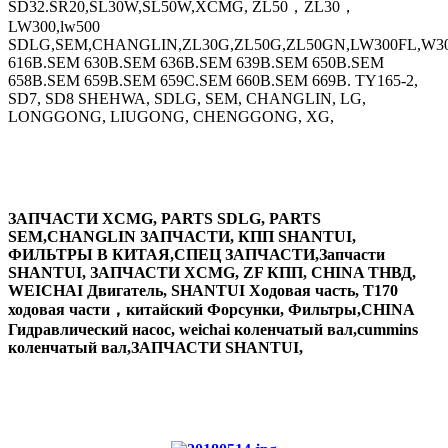
SD32.SR20,SL30W,SL50W,XCMG, ZL50，ZL30，
LW300,lw500
SDLG,SEM,CHANGLIN,ZL30G,ZL50G,ZL50GN,LW300FL,W30
616B.SEM 630B.SEM 636B.SEM 639B.SEM 650B.SEM
658B.SEM 659B.SEM 659C.SEM 660B.SEM 669B. TY165-2,
SD7, SD8 SHEHWA, SDLG, SEM, CHANGLIN, LG,
LONGGONG, LIUGONG, CHENGGONG, XG,
ЗАПЧАСТИ XCMG, PARTS SDLG, PARTS
SEM,CHANGLIN ЗАПЧАСТИ, КПП SHANTUI,
ФИЛЬТРЫ В КИТАЯ,СПЕЦ ЗАПЧАСТИ,Запчасти
SHANTUI, ЗАПЧАСТИ XCMG, ZF КПП, CHINA ТНВД,
WEICHAI Двигатель, SHANTUI Ходовая часть, T170
ходовая части，китайский Форсунки, Фильтры,CHINA
Гидравлический насос, weichai коленчатый вал,cummins
коленчатый вал,ЗАПЧАСТИ SHANTUI,