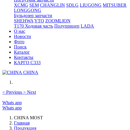
XCMG
SEM
CHANGLIN
SDLG
LIUGONG
MITSUBER
LONGGONG
Бульдозер запчасти
SHEHWA
YTO
ZOOMLION
T170 Ходовая часть
Полуприцеп
LADA
О нас
Новости
Фото
Поиск
Каталог
Контакты
КАРГО С333
CHINA
<
Previous
>
Next
Whats app
Whats app
CHINA MOST
Главная
Продукция