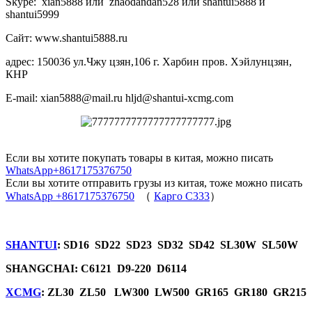
Skype: xian5888 или zhaodandan528 или shantui5888 и
shantui5999
Сайт: www.shantui5888.ru
адрес: 150036 ул.Чжу цзян,106 г. Харбин пров. Хэйлунцзян,
КНР
E-mail: xian5888@mail.ru hljd@shantui-xcmg.com
Если вы хотите покупать товары в китая, можно писать
WhatsApp+8617175376750
Если вы хотите отправить грузы из китая, тоже можно писать
WhatsApp +8617175376750
（
Карго C333
）
SHANTUI
: SD16 SD22 SD23 SD32 SD42 SL30W SL50W
SHANGCHAI: C6121 D9-220 D6114
XCMG
: ZL30 ZL50 LW300 LW500 GR165 GR180 GR215