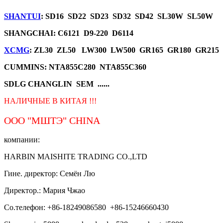
SHANTUI
: SD16 SD22 SD23 SD32 SD42 SL30W SL50W
SHANGCHAI: C6121 D9-220 D6114
XCMG
: ZL30 ZL50 LW300 LW500 GR165 GR180 GR215
CUMMINS: NTA855C280 NTA855C360
SDLG CHANGLIN SEM ......
НАЛИЧНЫЕ В КИТАЯ !!!
ООО "МШТЭ"
CHINA
компании:
HARBIN MAISHITE TRADING CO.,LTD
Гине. директор: Семён Лю
Директор.: Мария Чжао
Со.телефон: +86-18249086580 +86-15246660430