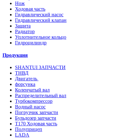
Нож
Ходовая часть
Гидравлический насос
Гидравлический клапан
Защита
Радиатор
Уплотнительное кольцо
Гидроцилиндр
Продукция
SHANTUI ЗАПЧАСТИ
ТНВД
Двигатель
форсунка
Коленчатый вал
Распределительный вал
Турбокомпрессор
Водный насос
Погрузчик запчасти
Бульдозер запчасти
T170 Ходовая часть
Полуприцеп
LADA