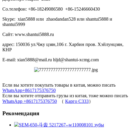
Со.телефон: +86-18249086580 +86-15246660430
Skype: xian5888 или zhaodandan528 или shantui5888 и
shantui5999
Сайт: www.shantui5888.ru
адрес: 150036 ул.Чжу цзян,106 г. Харбин пров. Хэйлунцзян,
КНР
E-mail: xian5888@mail.ru hljd@shantui-xcmg.com
Если вы хотите покупать товары в китая, можно писать
WhatsApp+8617175376750
Если вы хотите отправить грузы из китая, тоже можно писать
WhatsApp +8617175376750
（
Карго C333
）
Рекомендация