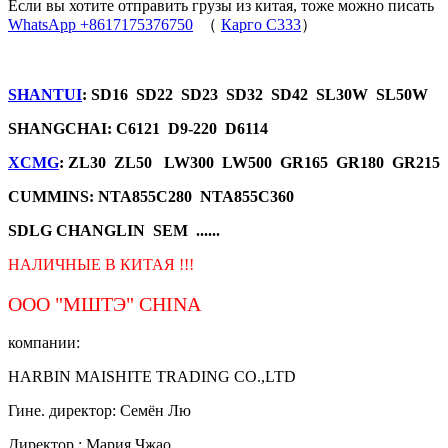
Если вы хотите отправить грузы из китая, тоже можно писать
WhatsApp +8617175376750
（
Карго C333
）
SHANTUI
: SD16 SD22 SD23 SD32 SD42 SL30W SL50W
SHANGCHAI: C6121 D9-220 D6114
XCMG
: ZL30 ZL50 LW300 LW500 GR165 GR180 GR215
CUMMINS: NTA855C280 NTA855C360
SDLG CHANGLIN SEM ......
НАЛИЧНЫЕ В КИТАЯ !!!
ООО "МШТЭ"
CHINA
компании:
HARBIN MAISHITE TRADING CO.,LTD
Гине. директор: Семён Лю
Директор.: Мария Чжао