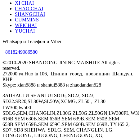
XI CHAI
CHAO CHAI
SHANGCHAI
CUMMINS
WEICHAI
YUCHAI
Whatsapp и Телефон и Viber
+8618249086580
©2010-2020 SHANDONG JINING MAISHITE All rights
reserved.
272000 ул.Huo ju 106, Цзинин город, провинции Шаньдун,
КНР
Skype: xian5888 и shantui5888 и zhaodandan528
ЗАПЧАСТИ SHANTUI SD16, SD22, SD23,
SD32.SR20,SL30W,SL50W,XCMG, ZL50，ZL30，
LW300,lw500
SDLG,SEM,CHANGLIN,ZL30G,ZL50G,ZL50GN,LW300FL,W30
616B.SEM 630B.SEM 636B.SEM 639B.SEM 650B.SEM
658B.SEM 659B.SEM 659C.SEM 660B.SEM 669B. TY165-2,
SD7, SD8 SHEHWA, SDLG, SEM, CHANGLIN, LG,
LONGGONG, LIUGONG, CHENGGONG, XG,