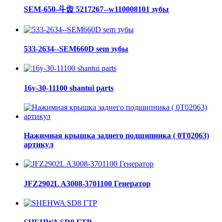
SEM-650-斗齿 5217267--w110008101 зубы
533-2634--SEM660D sem зубы
16y-30-11100 shantui parts
Нажимная крышка заднего подшипника ( 0Т02063)
артикул
JFZ2902L A3008-3701100 Генератор