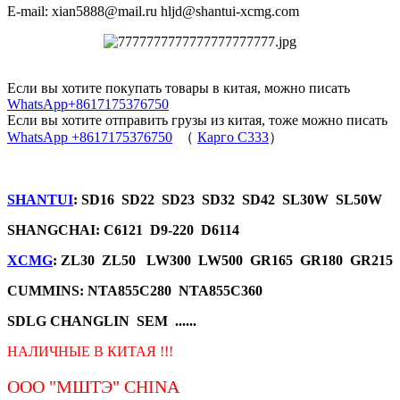
E-mail: xian5888@mail.ru hljd@shantui-xcmg.com
Если вы хотите покупать товары в китая, можно писать
WhatsApp+8617175376750
Если вы хотите отправить грузы из китая, тоже можно писать
WhatsApp +8617175376750
（
Карго C333
）
SHANTUI
: SD16 SD22 SD23 SD32 SD42 SL30W SL50W
SHANGCHAI: C6121 D9-220 D6114
XCMG
: ZL30 ZL50 LW300 LW500 GR165 GR180 GR215
CUMMINS: NTA855C280 NTA855C360
SDLG CHANGLIN SEM ......
НАЛИЧНЫЕ В КИТАЯ !!!
ООО "МШТЭ"
CHINA