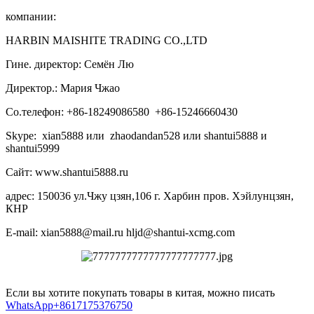
компании:
HARBIN MAISHITE TRADING CO.,LTD
Гине. директор: Семён Лю
Директор.: Мария Чжао
Со.телефон: +86-18249086580 +86-15246660430
Skype: xian5888 или zhaodandan528 или shantui5888 и
shantui5999
Сайт: www.shantui5888.ru
адрес: 150036 ул.Чжу цзян,106 г. Харбин пров. Хэйлунцзян,
КНР
E-mail: xian5888@mail.ru hljd@shantui-xcmg.com
Если вы хотите покупать товары в китая, можно писать
WhatsApp+8617175376750