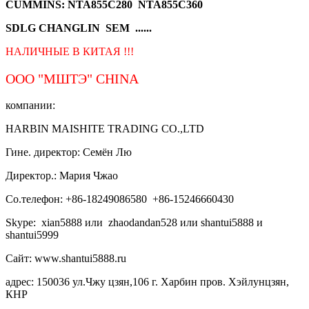
CUMMINS: NTA855C280 NTA855C360
SDLG CHANGLIN SEM ......
НАЛИЧНЫЕ В КИТАЯ !!!
ООО "МШТЭ"
CHINA
компании:
HARBIN MAISHITE TRADING CO.,LTD
Гине. директор: Семён Лю
Директор.: Мария Чжао
Со.телефон: +86-18249086580 +86-15246660430
Skype: xian5888 или zhaodandan528 или shantui5888 и
shantui5999
Сайт: www.shantui5888.ru
адрес: 150036 ул.Чжу цзян,106 г. Харбин пров. Хэйлунцзян,
КНР