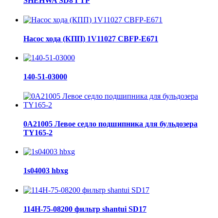
SHEHWA SD8 ГТР
Насос хода (КПП) 1V11027 CBFP-E671
140-51-03000
0A21005 Левое седло подшипника для бульдозера
TY165-2
1s04003 hbxg
114H-75-08200 фильтр shantui SD17