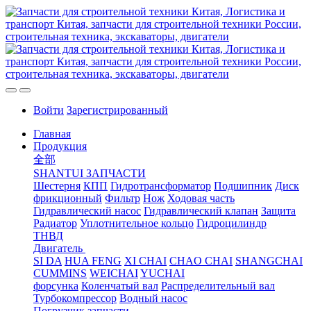
Войти
Зарегистрированный
Главная
Продукция
全部
SHANTUI ЗАПЧАСТИ
Шестерня
КПП
Гидротрансформатор
Подшипник
Диск
фрикционный
Фильтр
Нож
Ходовая часть
Гидравлический насос
Гидравлический клапан
Защита
Радиатор
Уплотнительное кольцо
Гидроцилиндр
ТНВД
Двигатель
SI DA
HUA FENG
XI CHAI
CHAO CHAI
SHANGCHAI
CUMMINS
WEICHAI
YUCHAI
форсунка
Коленчатый вал
Распределительный вал
Турбокомпрессор
Водный насос
Погрузчик запчасти