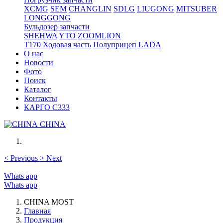
XCMG
SEM
CHANGLIN
SDLG
LIUGONG
MITSUBER
LONGGONG
Бульдозер запчасти
SHEHWA
YTO
ZOOMLION
T170 Ходовая часть
Полуприцеп
LADA
О нас
Новости
Фото
Поиск
Каталог
Контакты
КАРГО С333
CHINA
<
Previous
>
Next
Whats app
Whats app
CHINA MOST
Главная
Продукция