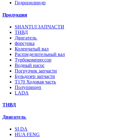
Гидроцилиндр
Продукция
SHANTUI ЗАПЧАСТИ
ТНВД
Двигатель
форсунка
Коленчатый вал
Распределительный вал
Турбокомпрессор
Водный насос
Погрузчик запчасти
Бульдозер запчасти
T170 Ходовая часть
Полуприцеп
LADA
ТНВД
Двигатель
SI DA
HUA FENG