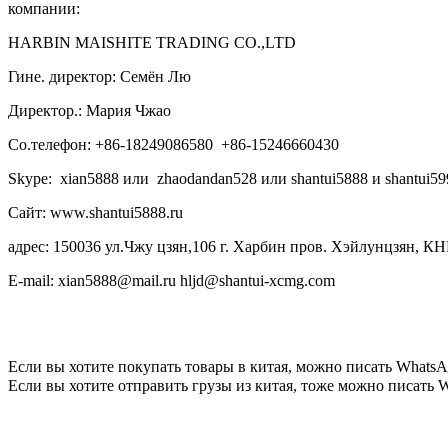
компании:
HARBIN MAISHITE TRADING CO.,LTD
Гине. директор: Семён Лю
Директор.: Мария Чжао
Со.телефон: +86-18249086580 +86-15246660430
Skype: xian5888 или zhaodandan528 или shantui5888 и shantui59
Сайт: www.shantui5888.ru
адрес: 150036 ул.Чжу цзян,106 г. Харбин пров. Хэйлунцзян, КН
E-mail: xian5888@mail.ru hljd@shantui-xcmg.com
Если вы хотите покупать товары в китая, можно писать
WhatsA
Если вы хотите отправить грузы из китая, тоже можно писать
W