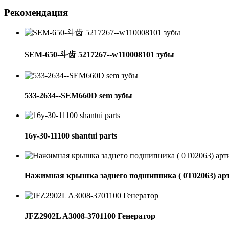
Рекомендация
SEM-650-斗齿 5217267--w110008101 зубы
533-2634--SEM660D sem зубы
16y-30-11100 shantui parts
Нажимная крышка заднего подшипника ( 0Т02063) ар
JFZ2902L A3008-3701100 Генератор