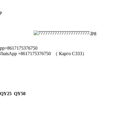
Р
pp+8617175376750
hatsApp +8617175376750
（
Карго C333
）
 QY25 QY50