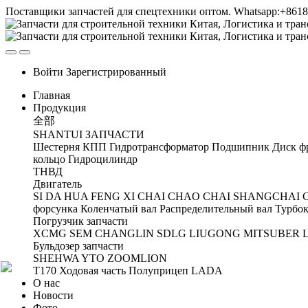
Поставщики запчастей для спецтехники оптом. Whatsapp:+861
Войти
Зарегистрированный
Главная
Продукция
全部
SHANTUI ЗАПЧАСТИ
Шестерня
КПП
Гидротрансформатор
Подшипник
Диск ф
кольцо
Гидроцилиндр
ТНВД
Двигатель
SI DA
HUA FENG
XI CHAI
CHAO CHAI
SHANGCHAI
форсунка
Коленчатый вал
Распределительный вал
Турбок
Погрузчик запчасти
XCMG
SEM
CHANGLIN
SDLG
LIUGONG
MITSUBER
Бульдозер запчасти
SHEHWA
YTO
ZOOMLION
T170 Ходовая часть
Полуприцеп
LADA
О нас
Новости
Фото