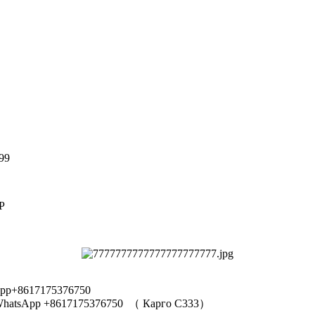
99
Р
pp+8617175376750
hatsApp +8617175376750
（
Карго C333
）