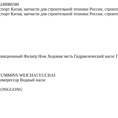
8249086580
рикционный
Фильтр
Нож
Ходовая часть
Гидравлический насос
Г
CUMMINS
WEICHAI
YUCHAI
омпрессор
Водный насос
LONGGONG