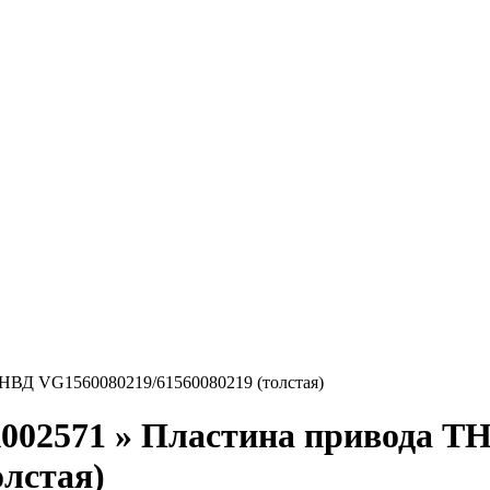
A002571 » Пластина привода Т
олстая)