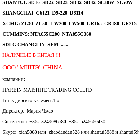
SHANTUI
: SD16 SD22 SD23 SD32 SD42 SL30W SL50W
SHANGCHAI: C6121 D9-220 D6114
XCMG
: ZL30 ZL50 LW300 LW500 GR165 GR180 GR215
CUMMINS: NTA855C280 NTA855C360
SDLG CHANGLIN SEM ......
НАЛИЧНЫЕ В КИТАЯ !!!
ООО "МШТЭ"
CHINA
компании:
HARBIN MAISHITE TRADING CO.,LTD
Гине. директор: Семён Лю
Директор.: Мария Чжао
Со.телефон: +86-18249086580 +86-15246660430
Skype: xian5888 или zhaodandan528 или shantui5888 и shantui59