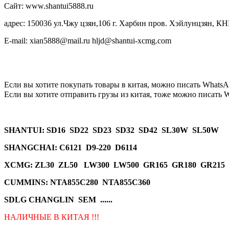
Сайт: www.shantui5888.ru
адрес: 150036 ул.Чжу цзян,106 г. Харбин пров. Хэйлунцзян, КН
E-mail: xian5888@mail.ru hljd@shantui-xcmg.com
Если вы хотите покупать товары в китая, можно писать
WhatsA
Если вы хотите отправить грузы из китая, тоже можно писать
W
SHANTUI
: SD16 SD22 SD23 SD32 SD42 SL30W SL50W
SHANGCHAI: C6121 D9-220 D6114
XCMG
: ZL30 ZL50 LW300 LW500 GR165 GR180 GR215
CUMMINS: NTA855C280 NTA855C360
SDLG CHANGLIN SEM ......
НАЛИЧНЫЕ В КИТАЯ !!!