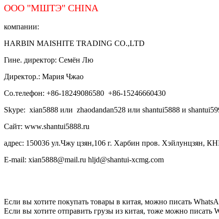
ООО "МШТЭ"
CHINA
компании:
HARBIN MAISHITE TRADING CO.,LTD
Гине. директор: Семён Лю
Директор.: Мария Чжао
Со.телефон: +86-18249086580 +86-15246660430
Skype: xian5888 или zhaodandan528 или shantui5888 и shantui59
Сайт: www.shantui5888.ru
адрес: 150036 ул.Чжу цзян,106 г. Харбин пров. Хэйлунцзян, КН
E-mail: xian5888@mail.ru hljd@shantui-xcmg.com
Если вы хотите покупать товары в китая, можно писать
WhatsA
Если вы хотите отправить грузы из китая, тоже можно писать
W