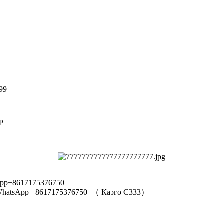
99
Р
pp+8617175376750
hatsApp +8617175376750
（
Карго C333
）