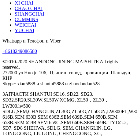
XI CHAI
CHAO CHAI
SHANGCHAI
CUMMINS
WEICHAI
YUCHAI
Whatsapp и Телефон и Viber
+8618249086580
©2010-2020 SHANDONG JINING MAISHITE All rights
reserved.
272000 ул.Huo ju 106, Цзинин город, провинции Шаньдун,
КНР
Skype: xian5888 и shantui5888 и zhaodandan528
ЗАПЧАСТИ SHANTUI SD16, SD22, SD23,
SD32.SR20,SL30W,SL50W,XCMG, ZL50，ZL30，
LW300,lw500
SDLG,SEM,CHANGLIN,ZL30G,ZL50G,ZL50GN,LW300FL,W30
616B.SEM 630B.SEM 636B.SEM 639B.SEM 650B.SEM
658B.SEM 659B.SEM 659C.SEM 660B.SEM 669B. TY165-2,
SD7, SD8 SHEHWA, SDLG, SEM, CHANGLIN, LG,
LONGGONG, LIUGONG, CHENGGONG, XG,