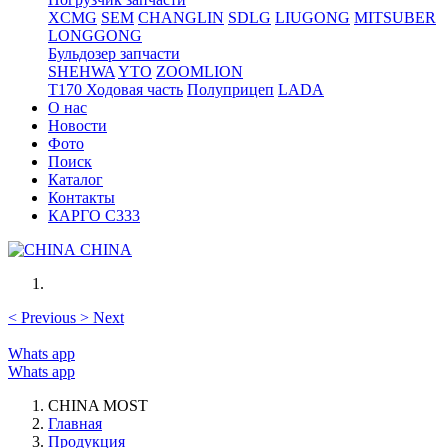
XCMG
SEM
CHANGLIN
SDLG
LIUGONG
MITSUBER
LONGGONG
Бульдозер запчасти
SHEHWA
YTO
ZOOMLION
T170 Ходовая часть
Полуприцеп
LADA
О нас
Новости
Фото
Поиск
Каталог
Контакты
КАРГО С333
CHINA
<
Previous
>
Next
Whats app
Whats app
CHINA MOST
Главная
Продукция