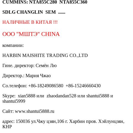
CUMMINS: NTA855C280 NTA855C360
SDLG CHANGLIN SEM ......
НАЛИЧНЫЕ В КИТАЯ !!!
ООО "МШТЭ"
CHINA
компании:
HARBIN MAISHITE TRADING CO.,LTD
Гине. директор: Семён Лю
Директор.: Мария Чжао
Со.телефон: +86-18249086580 +86-15246660430
Skype: xian5888 или zhaodandan528 или shantui5888 и
shantui5999
Сайт: www.shantui5888.ru
адрес: 150036 ул.Чжу цзян,106 г. Харбин пров. Хэйлунцзян,
КНР