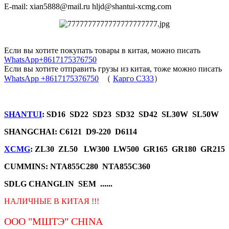
E-mail: xian5888@mail.ru hljd@shantui-xcmg.com
Если вы хотите покупать товары в китая, можно писать
WhatsApp+8617175376750
Если вы хотите отправить грузы из китая, тоже можно писать
WhatsApp +8617175376750
（
Карго C333
）
SHANTUI
: SD16 SD22 SD23 SD32 SD42 SL30W SL50W
SHANGCHAI: C6121 D9-220 D6114
XCMG
: ZL30 ZL50 LW300 LW500 GR165 GR180 GR215
CUMMINS: NTA855C280 NTA855C360
SDLG CHANGLIN SEM ......
НАЛИЧНЫЕ В КИТАЯ !!!
ООО "МШТЭ"
CHINA