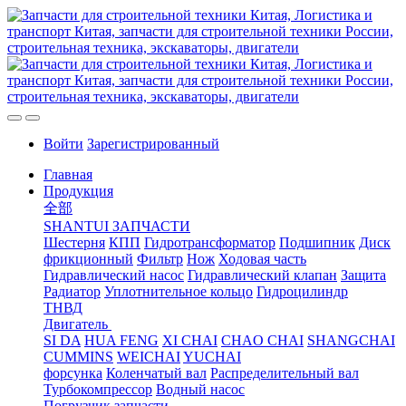
Войти
Зарегистрированный
Главная
Продукция
全部
SHANTUI ЗАПЧАСТИ
Шестерня
КПП
Гидротрансформатор
Подшипник
Диск
фрикционный
Фильтр
Нож
Ходовая часть
Гидравлический насос
Гидравлический клапан
Защита
Радиатор
Уплотнительное кольцо
Гидроцилиндр
ТНВД
Двигатель
SI DA
HUA FENG
XI CHAI
CHAO CHAI
SHANGCHAI
CUMMINS
WEICHAI
YUCHAI
форсунка
Коленчатый вал
Распределительный вал
Турбокомпрессор
Водный насос
Погрузчик запчасти