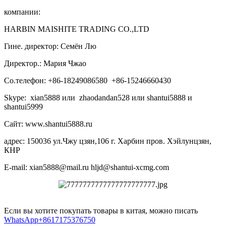
компании:
HARBIN MAISHITE TRADING CO.,LTD
Гине. директор: Семён Лю
Директор.: Мария Чжао
Со.телефон: +86-18249086580 +86-15246660430
Skype: xian5888 или zhaodandan528 или shantui5888 и
shantui5999
Сайт: www.shantui5888.ru
адрес: 150036 ул.Чжу цзян,106 г. Харбин пров. Хэйлунцзян,
КНР
E-mail: xian5888@mail.ru hljd@shantui-xcmg.com
Если вы хотите покупать товары в китая, можно писать
WhatsApp+8617175376750