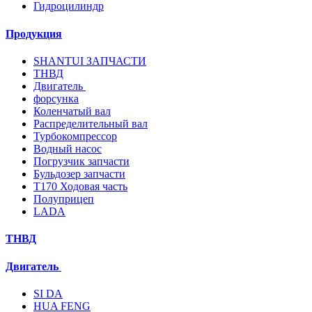
Гидроцилиндр
Продукция
SHANTUI ЗАПЧАСТИ
ТНВД
Двигатель
форсунка
Коленчатый вал
Распределительный вал
Турбокомпрессор
Водный насос
Погрузчик запчасти
Бульдозер запчасти
T170 Ходовая часть
Полуприцеп
LADA
ТНВД
Двигатель
SI DA
HUA FENG