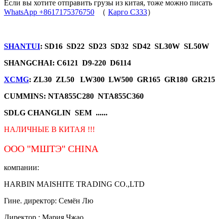
Если вы хотите отправить грузы из китая, тоже можно писать
WhatsApp +8617175376750
（
Карго C333
）
SHANTUI
: SD16 SD22 SD23 SD32 SD42 SL30W SL50W
SHANGCHAI: C6121 D9-220 D6114
XCMG
: ZL30 ZL50 LW300 LW500 GR165 GR180 GR215
CUMMINS: NTA855C280 NTA855C360
SDLG CHANGLIN SEM ......
НАЛИЧНЫЕ В КИТАЯ !!!
ООО "МШТЭ"
CHINA
компании:
HARBIN MAISHITE TRADING CO.,LTD
Гине. директор: Семён Лю
Директор.: Мария Чжао