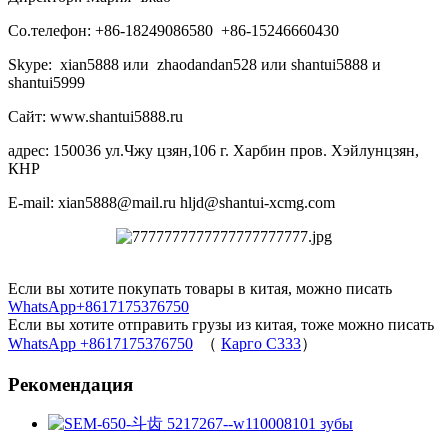
Со.телефон: +86-18249086580 +86-15246660430
Skype: xian5888 или zhaodandan528 или shantui5888 и
shantui5999
Сайт: www.shantui5888.ru
адрес: 150036 ул.Чжу цзян,106 г. Харбин пров. Хэйлунцзян,
КНР
E-mail: xian5888@mail.ru hljd@shantui-xcmg.com
Если вы хотите покупать товары в китая, можно писать
WhatsApp+8617175376750
Если вы хотите отправить грузы из китая, тоже можно писать
WhatsApp +8617175376750
（
Карго C333
）
Рекомендация