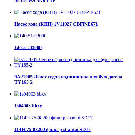
SHEHWA SD8 ГТР
Насос хода (КПП) 1V11027 CBFP-E671
140-51-03000
0A21005 Левое седло подшипника для бульдозера
TY165-2
1s04003 hbxg
114H-75-08200 фильтр shantui SD17