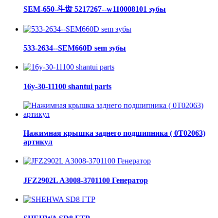
SEM-650-斗齿 5217267--w110008101 зубы
533-2634--SEM660D sem зубы
16y-30-11100 shantui parts
Нажимная крышка заднего подшипника ( 0Т02063)
артикул
JFZ2902L A3008-3701100 Генератор