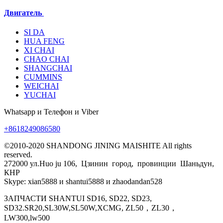
Двигатель
SI DA
HUA FENG
XI CHAI
CHAO CHAI
SHANGCHAI
CUMMINS
WEICHAI
YUCHAI
Whatsapp и Телефон и Viber
+8618249086580
©2010-2020 SHANDONG JINING MAISHITE All rights
reserved.
272000 ул.Huo ju 106, Цзинин город, провинции Шаньдун,
КНР
Skype: xian5888 и shantui5888 и zhaodandan528
ЗАПЧАСТИ SHANTUI SD16, SD22, SD23,
SD32.SR20,SL30W,SL50W,XCMG, ZL50，ZL30，
LW300,lw500