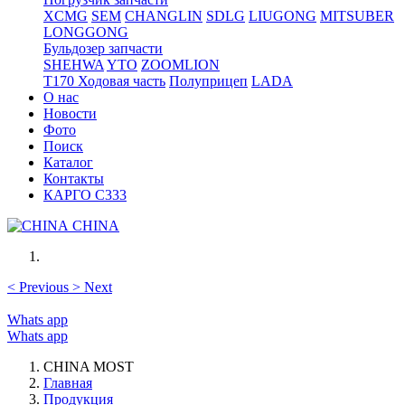
XCMG
SEM
CHANGLIN
SDLG
LIUGONG
MITSUBER
LONGGONG
Бульдозер запчасти
SHEHWA
YTO
ZOOMLION
T170 Ходовая часть
Полуприцеп
LADA
О нас
Новости
Фото
Поиск
Каталог
Контакты
КАРГО С333
CHINA
<
Previous
>
Next
Whats app
Whats app
CHINA MOST
Главная
Продукция