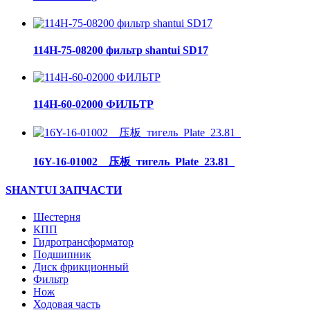
114H-75-08200 фильтр shantui SD17
114H-60-02000 ФИЛЬТР
16Y-16-01002__压板_тигель_Plate_23.81_
SHANTUI ЗАПЧАСТИ
Шестерня
КПП
Гидротрансформатор
Подшипник
Диск фрикционный
Фильтр
Нож
Ходовая часть