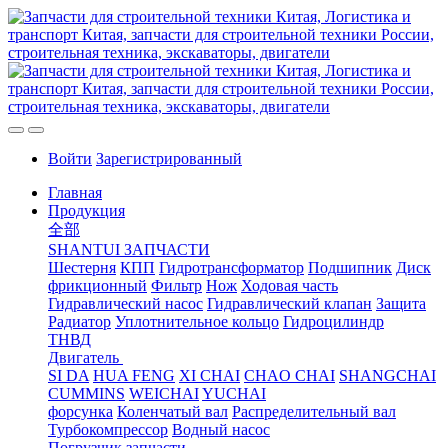
Войти
Зарегистрированный
Главная
Продукция
全部
SHANTUI ЗАПЧАСТИ
Шестерня
КПП
Гидротрансформатор
Подшипник
Диск
фрикционный
Фильтр
Нож
Ходовая часть
Гидравлический насос
Гидравлический клапан
Защита
Радиатор
Уплотнительное кольцо
Гидроцилиндр
ТНВД
Двигатель
SI DA
HUA FENG
XI CHAI
CHAO CHAI
SHANGCHAI
CUMMINS
WEICHAI
YUCHAI
форсунка
Коленчатый вал
Распределительный вал
Турбокомпрессор
Водный насос
Погрузчик запчасти