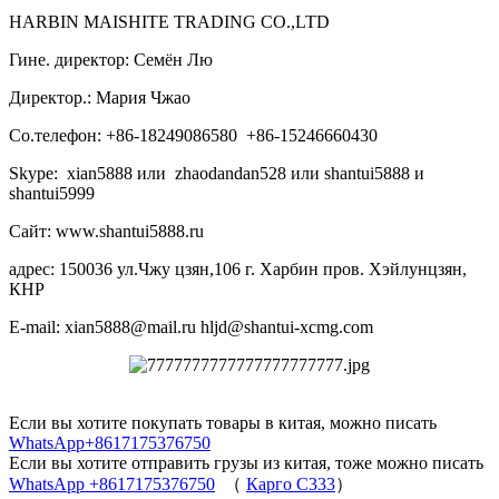
HARBIN MAISHITE TRADING CO.,LTD
Гине. директор: Семён Лю
Директор.: Мария Чжао
Со.телефон: +86-18249086580 +86-15246660430
Skype: xian5888 или zhaodandan528 или shantui5888 и
shantui5999
Сайт: www.shantui5888.ru
адрес: 150036 ул.Чжу цзян,106 г. Харбин пров. Хэйлунцзян,
КНР
E-mail: xian5888@mail.ru hljd@shantui-xcmg.com
Если вы хотите покупать товары в китая, можно писать
WhatsApp+8617175376750
Если вы хотите отправить грузы из китая, тоже можно писать
WhatsApp +8617175376750
（
Карго C333
）