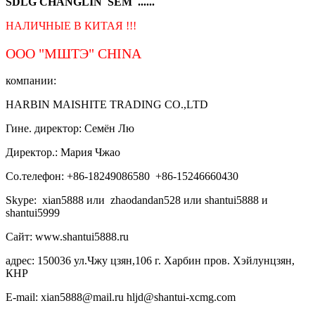
SDLG CHANGLIN SEM ......
НАЛИЧНЫЕ В КИТАЯ !!!
ООО "МШТЭ"
CHINA
компании:
HARBIN MAISHITE TRADING CO.,LTD
Гине. директор: Семён Лю
Директор.: Мария Чжао
Со.телефон: +86-18249086580 +86-15246660430
Skype: xian5888 или zhaodandan528 или shantui5888 и
shantui5999
Сайт: www.shantui5888.ru
адрес: 150036 ул.Чжу цзян,106 г. Харбин пров. Хэйлунцзян,
КНР
E-mail: xian5888@mail.ru hljd@shantui-xcmg.com