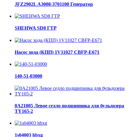
JFZ2902L A3008-3701100 Генератор
SHEHWA SD8 ГТР
Насос хода (КПП) 1V11027 CBFP-E671
140-51-03000
0A21005 Левое седло подшипника для бульдозера
TY165-2
1s04003 hbxg