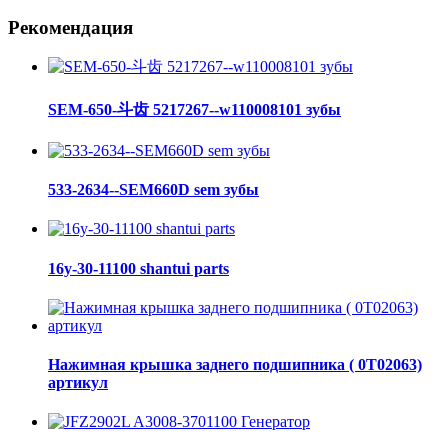
Рекомендация
SEM-650-斗齿 5217267--w110008101 зубы
533-2634--SEM660D sem зубы
16y-30-11100 shantui parts
Нажимная крышка заднего подшипника ( 0Т02063)
артикул