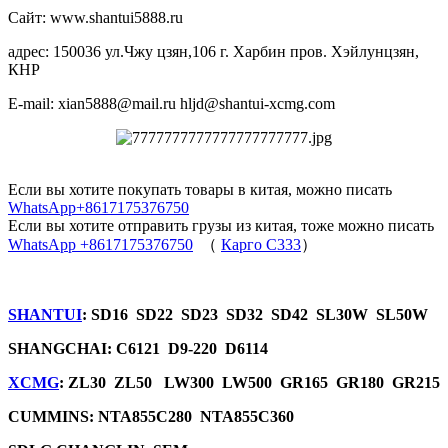
Сайт: www.shantui5888.ru
адрес: 150036 ул.Чжу цзян,106 г. Харбин пров. Хэйлунцзян,
КНР
E-mail: xian5888@mail.ru hljd@shantui-xcmg.com
Если вы хотите покупать товары в китая, можно писать
WhatsApp+8617175376750
Если вы хотите отправить грузы из китая, тоже можно писать
WhatsApp +8617175376750
（
Карго C333
）
SHANTUI
: SD16 SD22 SD23 SD32 SD42 SL30W SL50W
SHANGCHAI: C6121 D9-220 D6114
XCMG
: ZL30 ZL50 LW300 LW500 GR165 GR180 GR215
CUMMINS: NTA855C280 NTA855C360