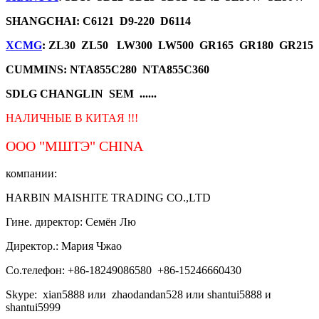
SHANGCHAI: C6121 D9-220 D6114
XCMG
: ZL30 ZL50 LW300 LW500 GR165 GR180 GR215
CUMMINS: NTA855C280 NTA855C360
SDLG CHANGLIN SEM ......
НАЛИЧНЫЕ В КИТАЯ !!!
ООО "МШТЭ"
CHINA
компании:
HARBIN MAISHITE TRADING CO.,LTD
Гине. директор: Семён Лю
Директор.: Мария Чжао
Со.телефон: +86-18249086580 +86-15246660430
Skype: xian5888 или zhaodandan528 или shantui5888 и
shantui5999