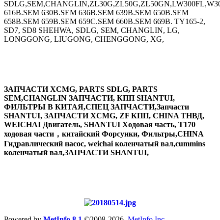
SDLG,SEM,CHANGLIN,ZL30G,ZL50G,ZL50GN,LW300FL,W30
616B.SEM 630B.SEM 636B.SEM 639B.SEM 650B.SEM
658B.SEM 659B.SEM 659C.SEM 660B.SEM 669B. TY165-2,
SD7, SD8 SHEHWA, SDLG, SEM, CHANGLIN, LG,
LONGGONG, LIUGONG, CHENGGONG, XG,
ЗАПЧАСТИ XCMG, PARTS SDLG, PARTS
SEM,CHANGLIN ЗАПЧАСТИ, КПП SHANTUI,
ФИЛЬТРЫ В КИТАЯ,СПЕЦ ЗАПЧАСТИ,Запчасти
SHANTUI, ЗАПЧАСТИ XCMG, ZF КПП, CHINA ТНВД,
WEICHAI Двигатель, SHANTUI Ходовая часть, T170
ходовая части，китайский Форсунки, Фильтры,CHINA
Гидравлический насос, weichai коленчатый вал,cummins
коленчатый вал,ЗАПЧАСТИ SHANTUI,
Powered by
MetInfo 8.1
©2008-2026
MetInfo Inc.