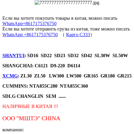
Если вы хотите покупать товары в китая, можно писать
WhatsApp+8617175376750
Если вы хотите отправить грузы из китая, тоже можно писать
WhatsApp +8617175376750
（
Карго C333
）
SHANTUI
: SD16 SD22 SD23 SD32 SD42 SL30W SL50W
SHANGCHAI: C6121 D9-220 D6114
XCMG
: ZL30 ZL50 LW300 LW500 GR165 GR180 GR215
CUMMINS: NTA855C280 NTA855C360
SDLG CHANGLIN SEM ......
НАЛИЧНЫЕ В КИТАЯ !!!
ООО "МШТЭ"
CHINA
компании: