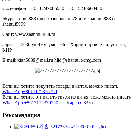
Со.телефон: +86-18249086580 +86-15246660430
Skype: xian5888 или zhaodandan528 или shantui5888 и
shantui5999
Сайт: www.shantui5888.ru
адрес: 150036 ул.Чжу цзян,106 г. Харбин пров. Хэйлунцзян,
КНР
E-mail: xian5888@mail.ru hljd@shantui-xcmg.com
Если вы хотите покупать товары в китая, можно писать
WhatsApp+8617175376750
Если вы хотите отправить грузы из китая, тоже можно писать
WhatsApp +8617175376750
（
Карго C333
）
Рекомендация