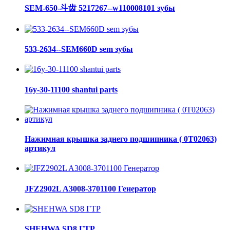
SEM-650-斗齿 5217267--w110008101 зубы
533-2634--SEM660D sem зубы
16y-30-11100 shantui parts
Нажимная крышка заднего подшипника ( 0Т02063)
артикул
JFZ2902L A3008-3701100 Генератор
SHEHWA SD8 ГТР