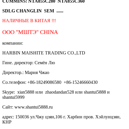
CUMMINS: NTA855C280 NTA855C360
SDLG CHANGLIN SEM ......
НАЛИЧНЫЕ В КИТАЯ !!!
ООО "МШТЭ"
CHINA
компании:
HARBIN MAISHITE TRADING CO.,LTD
Гине. директор: Семён Лю
Директор.: Мария Чжао
Со.телефон: +86-18249086580 +86-15246660430
Skype: xian5888 или zhaodandan528 или shantui5888 и
shantui5999
Сайт: www.shantui5888.ru
адрес: 150036 ул.Чжу цзян,106 г. Харбин пров. Хэйлунцзян,
КНР