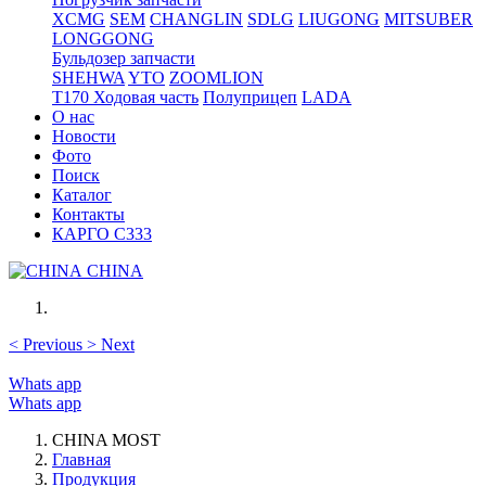
XCMG
SEM
CHANGLIN
SDLG
LIUGONG
MITSUBER
LONGGONG
Бульдозер запчасти
SHEHWA
YTO
ZOOMLION
T170 Ходовая часть
Полуприцеп
LADA
О нас
Новости
Фото
Поиск
Каталог
Контакты
КАРГО С333
CHINA
<
Previous
>
Next
Whats app
Whats app
CHINA MOST
Главная
Продукция