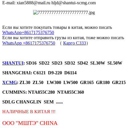
E-mail: xian5888@mail.ru hljd@shantui-xcmg.com
Если вы хотите покупать товары в китая, можно писать
WhatsApp+8617175376750
Если вы хотите отправить грузы из китая, тоже можно писать
WhatsApp +8617175376750
（
Карго C333
）
SHANTUI
: SD16 SD22 SD23 SD32 SD42 SL30W SL50W
SHANGCHAI: C6121 D9-220 D6114
XCMG
: ZL30 ZL50 LW300 LW500 GR165 GR180 GR215
CUMMINS: NTA855C280 NTA855C360
SDLG CHANGLIN SEM ......
НАЛИЧНЫЕ В КИТАЯ !!!
ООО "МШТЭ"
CHINA