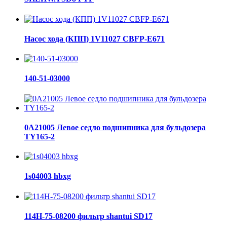
Насос хода (КПП) 1V11027 CBFP-E671
140-51-03000
0A21005 Левое седло подшипника для бульдозера
TY165-2
1s04003 hbxg
114H-75-08200 фильтр shantui SD17