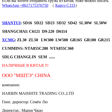
Если вы хотите отправить грузы из китая, тоже можно писать
WhatsApp +8617175376750
（
Карго C333
）
SHANTUI
: SD16 SD22 SD23 SD32 SD42 SL30W SL50W
SHANGCHAI: C6121 D9-220 D6114
XCMG
: ZL30 ZL50 LW300 LW500 GR165 GR180 GR215
CUMMINS: NTA855C280 NTA855C360
SDLG CHANGLIN SEM ......
НАЛИЧНЫЕ В КИТАЯ !!!
ООО "МШТЭ"
CHINA
компании:
HARBIN MAISHITE TRADING CO.,LTD
Гине. директор: Семён Лю
Директор.: Мария Чжао