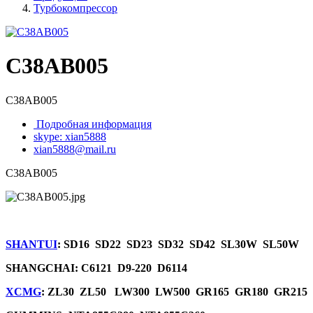
Турбокомпрессор
C38AB005
C38AB005
Подробная информация
skype: xian5888
xian5888@mail.ru
C38AB005
SHANTUI
: SD16 SD22 SD23 SD32 SD42 SL30W SL50W
SHANGCHAI: C6121 D9-220 D6114
XCMG
: ZL30 ZL50 LW300 LW500 GR165 GR180 GR215