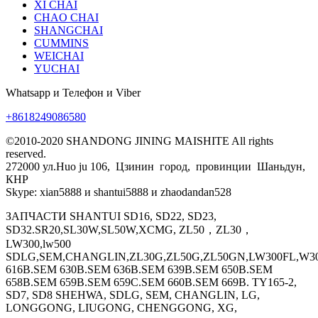
XI CHAI
CHAO CHAI
SHANGCHAI
CUMMINS
WEICHAI
YUCHAI
Whatsapp и Телефон и Viber
+8618249086580
©2010-2020 SHANDONG JINING MAISHITE All rights
reserved.
272000 ул.Huo ju 106, Цзинин город, провинции Шаньдун,
КНР
Skype: xian5888 и shantui5888 и zhaodandan528
ЗАПЧАСТИ SHANTUI SD16, SD22, SD23,
SD32.SR20,SL30W,SL50W,XCMG, ZL50，ZL30，
LW300,lw500
SDLG,SEM,CHANGLIN,ZL30G,ZL50G,ZL50GN,LW300FL,W30
616B.SEM 630B.SEM 636B.SEM 639B.SEM 650B.SEM
658B.SEM 659B.SEM 659C.SEM 660B.SEM 669B. TY165-2,
SD7, SD8 SHEHWA, SDLG, SEM, CHANGLIN, LG,
LONGGONG, LIUGONG, CHENGGONG, XG,