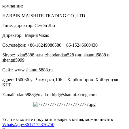
компании:
HARBIN MAISHITE TRADING CO.,LTD
Гине. директор: Семён Лю
Директор.: Мария Чжао
Со.телефон: +86-18249086580 +86-15246660430
Skype: xian5888 или zhaodandan528 или shantui5888 и
shantui5999
Сайт: www.shantui5888.ru
адрес: 150036 ул.Чжу цзян,106 г. Харбин пров. Хэйлунцзян,
КНР
E-mail: xian5888@mail.ru hljd@shantui-xcmg.com
Если вы хотите покупать товары в китая, можно писать
WhatsApp+8617175376750