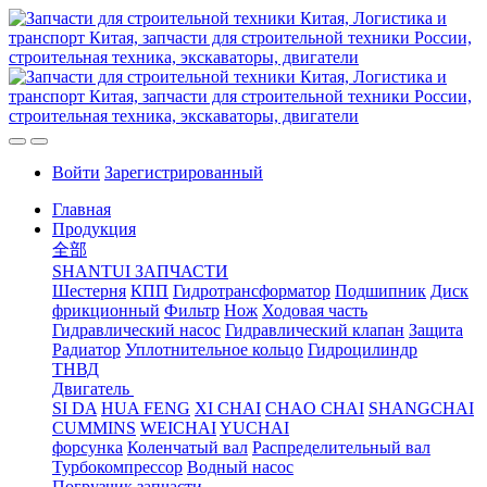
Войти
Зарегистрированный
Главная
Продукция
全部
SHANTUI ЗАПЧАСТИ
Шестерня
КПП
Гидротрансформатор
Подшипник
Диск
фрикционный
Фильтр
Нож
Ходовая часть
Гидравлический насос
Гидравлический клапан
Защита
Радиатор
Уплотнительное кольцо
Гидроцилиндр
ТНВД
Двигатель
SI DA
HUA FENG
XI CHAI
CHAO CHAI
SHANGCHAI
CUMMINS
WEICHAI
YUCHAI
форсунка
Коленчатый вал
Распределительный вал
Турбокомпрессор
Водный насос
Погрузчик запчасти