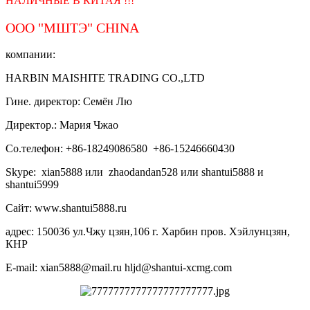
НАЛИЧНЫЕ В КИТАЯ !!!
ООО "МШТЭ"
CHINA
компании:
HARBIN MAISHITE TRADING CO.,LTD
Гине. директор: Семён Лю
Директор.: Мария Чжао
Со.телефон: +86-18249086580 +86-15246660430
Skype: xian5888 или zhaodandan528 или shantui5888 и
shantui5999
Сайт: www.shantui5888.ru
адрес: 150036 ул.Чжу цзян,106 г. Харбин пров. Хэйлунцзян,
КНР
E-mail: xian5888@mail.ru hljd@shantui-xcmg.com