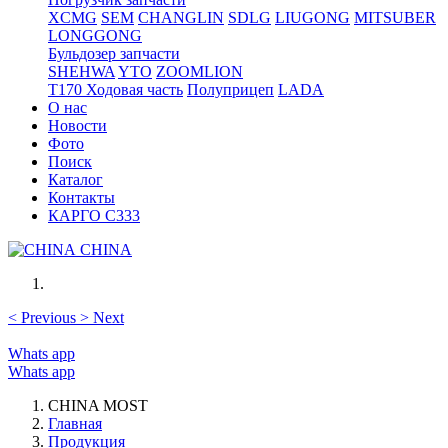
XCMG
SEM
CHANGLIN
SDLG
LIUGONG
MITSUBER
LONGGONG
Бульдозер запчасти
SHEHWA
YTO
ZOOMLION
T170 Ходовая часть
Полуприцеп
LADA
О нас
Новости
Фото
Поиск
Каталог
Контакты
КАРГО С333
CHINA
<
Previous
>
Next
Whats app
Whats app
CHINA MOST
Главная
Продукция