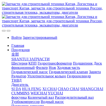
Войти
Зарегистрированный
Главная
Продукция
全部
SHANTUI ЗАПЧАСТИ
Шестерня
КПП
Гидротрансформатор
Подшипник
Диск
фрикционный
Фильтр
Нож
Ходовая часть
Гидравлический насос
Гидравлический клапан
Защита
Радиатор
Уплотнительное кольцо
Гидроцилиндр
ТНВД
Двигатель
SI DA
HUA FENG
XI CHAI
CHAO CHAI
SHANGCHAI
CUMMINS
WEICHAI
YUCHAI
форсунка
Коленчатый вал
Распределительный вал
Турбокомпрессор
Водный насос
Погрузчик запчасти