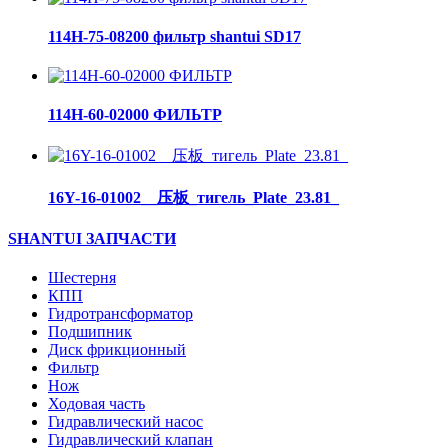
114H-75-08200 фильтр shantui SD17
114H-60-02000 ФИЛЬТР
16Y-16-01002__压板_тигель_Plate_23.81_
SHANTUI ЗАПЧАСТИ
Шестерня
КПП
Гидротрансформатор
Подшипник
Диск фрикционный
Фильтр
Нож
Ходовая часть
Гидравлический насос
Гидравлический клапан