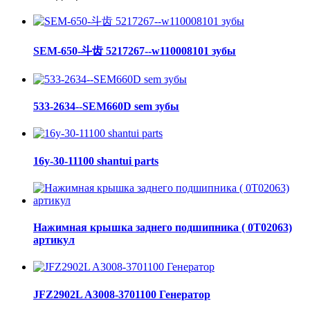
SEM-650-斗齿 5217267--w110008101 зубы
533-2634--SEM660D sem зубы
16y-30-11100 shantui parts
Нажимная крышка заднего подшипника ( 0Т02063)
артикул
JFZ2902L A3008-3701100 Генератор