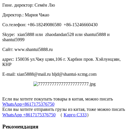
Гине. директор: Семён Лю
Директор.: Мария Чжао
Со.телефон: +86-18249086580 +86-15246660430
Skype: xian5888 или zhaodandan528 или shantui5888 и
shantui5999
Сайт: www.shantui5888.ru
адрес: 150036 ул.Чжу цзян,106 г. Харбин пров. Хэйлунцзян,
КНР
E-mail: xian5888@mail.ru hljd@shantui-xcmg.com
Если вы хотите покупать товары в китая, можно писать
WhatsApp+8617175376750
Если вы хотите отправить грузы из китая, тоже можно писать
WhatsApp +8617175376750
（
Карго C333
）
Рекомендация