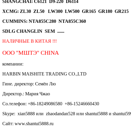
SHANGCHAI: C6121 D9-220 D6114
XCMG
: ZL30 ZL50 LW300 LW500 GR165 GR180 GR215
CUMMINS: NTA855C280 NTA855C360
SDLG CHANGLIN SEM ......
НАЛИЧНЫЕ В КИТАЯ !!!
ООО "МШТЭ"
CHINA
компании:
HARBIN MAISHITE TRADING CO.,LTD
Гине. директор: Семён Лю
Директор.: Мария Чжао
Со.телефон: +86-18249086580 +86-15246660430
Skype: xian5888 или zhaodandan528 или shantui5888 и shantui59
Сайт: www.shantui5888.ru