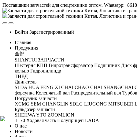
Поставщики запчастей для спецтехники оптом. Whatsapp:+861
Войти
Зарегистрированный
Главная
Продукция
全部
SHANTUI ЗАПЧАСТИ
Шестерня
КПП
Гидротрансформатор
Подшипник
Диск ф
кольцо
Гидроцилиндр
ТНВД
Двигатель
SI DA
HUA FENG
XI CHAI
CHAO CHAI
SHANGCHAI
форсунка
Коленчатый вал
Распределительный вал
Турбок
Погрузчик запчасти
XCMG
SEM
CHANGLIN
SDLG
LIUGONG
MITSUBER
Бульдозер запчасти
SHEHWA
YTO
ZOOMLION
T170 Ходовая часть
Полуприцеп
LADA
О нас
Новости
Фото