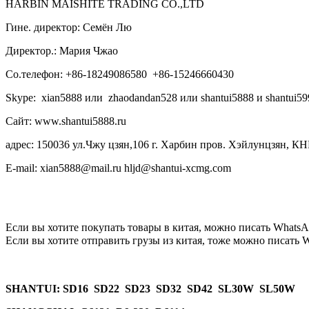
HARBIN MAISHITE TRADING CO.,LTD
Гине. директор: Семён Лю
Директор.: Мария Чжао
Со.телефон: +86-18249086580 +86-15246660430
Skype: xian5888 или zhaodandan528 или shantui5888 и shantui59
Сайт: www.shantui5888.ru
адрес: 150036 ул.Чжу цзян,106 г. Харбин пров. Хэйлунцзян, КН
E-mail: xian5888@mail.ru hljd@shantui-xcmg.com
Если вы хотите покупать товары в китая, можно писать
WhatsA
Если вы хотите отправить грузы из китая, тоже можно писать
W
SHANTUI
: SD16 SD22 SD23 SD32 SD42 SL30W SL50W