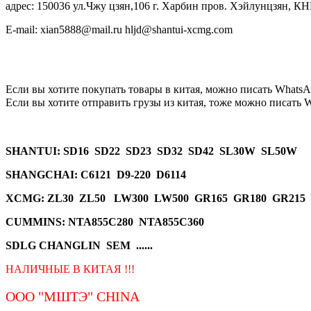
адрес: 150036 ул.Чжу цзян,106 г. Харбин пров. Хэйлунцзян, КН
E-mail: xian5888@mail.ru hljd@shantui-xcmg.com
Если вы хотите покупать товары в китая, можно писать
WhatsA
Если вы хотите отправить грузы из китая, тоже можно писать
W
SHANTUI
: SD16 SD22 SD23 SD32 SD42 SL30W SL50W
SHANGCHAI: C6121 D9-220 D6114
XCMG
: ZL30 ZL50 LW300 LW500 GR165 GR180 GR215
CUMMINS: NTA855C280 NTA855C360
SDLG CHANGLIN SEM ......
НАЛИЧНЫЕ В КИТАЯ !!!
ООО "МШТЭ"
CHINA