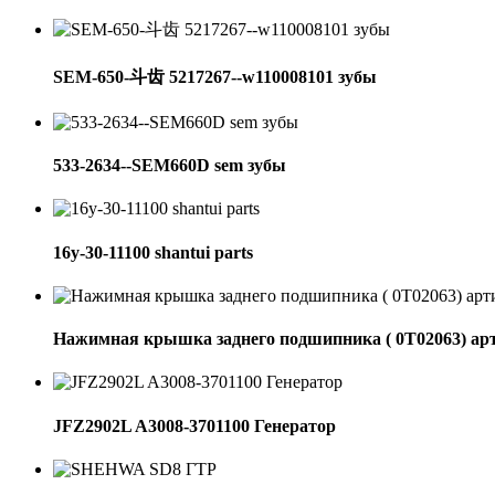
SEM-650-斗齿 5217267--w110008101 зубы
533-2634--SEM660D sem зубы
16y-30-11100 shantui parts
Нажимная крышка заднего подшипника ( 0Т02063) ар
JFZ2902L A3008-3701100 Генератор