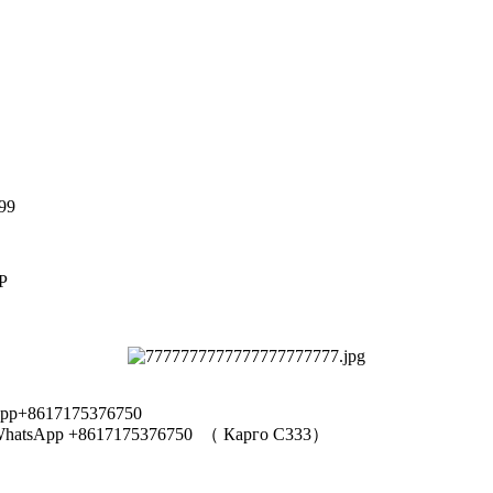
99
Р
pp+8617175376750
hatsApp +8617175376750
（
Карго C333
）