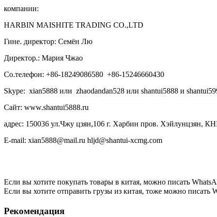
компании:
HARBIN MAISHITE TRADING CO.,LTD
Гине. директор: Семён Лю
Директор.: Мария Чжао
Со.телефон: +86-18249086580 +86-15246660430
Skype: xian5888 или zhaodandan528 или shantui5888 и shantui59
Сайт: www.shantui5888.ru
адрес: 150036 ул.Чжу цзян,106 г. Харбин пров. Хэйлунцзян, КН
E-mail: xian5888@mail.ru hljd@shantui-xcmg.com
Если вы хотите покупать товары в китая, можно писать
WhatsA
Если вы хотите отправить грузы из китая, тоже можно писать
W
Рекомендация