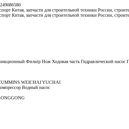
8249086580
рикционный
Фильтр
Нож
Ходовая часть
Гидравлический насос
Г
CUMMINS
WEICHAI
YUCHAI
омпрессор
Водный насос
LONGGONG