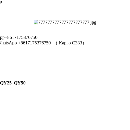
Р
pp+8617175376750
hatsApp +8617175376750
（
Карго C333
）
 QY25 QY50