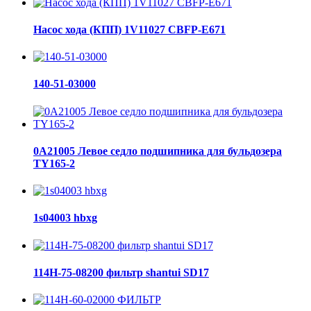
Насос хода (КПП) 1V11027 CBFP-E671
140-51-03000
0A21005 Левое седло подшипника для бульдозера
TY165-2
1s04003 hbxg
114H-75-08200 фильтр shantui SD17