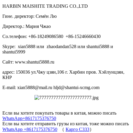
HARBIN MAISHITE TRADING CO.,LTD
Гине. директор: Семён Лю
Директор.: Мария Чжао
Со.телефон: +86-18249086580 +86-15246660430
Skype: xian5888 или zhaodandan528 или shantui5888 и
shantui5999
Сайт: www.shantui5888.ru
адрес: 150036 ул.Чжу цзян,106 г. Харбин пров. Хэйлунцзян,
КНР
E-mail: xian5888@mail.ru hljd@shantui-xcmg.com
Если вы хотите покупать товары в китая, можно писать
WhatsApp+8617175376750
Если вы хотите отправить грузы из китая, тоже можно писать
WhatsApp +8617175376750
（
Карго C333
）