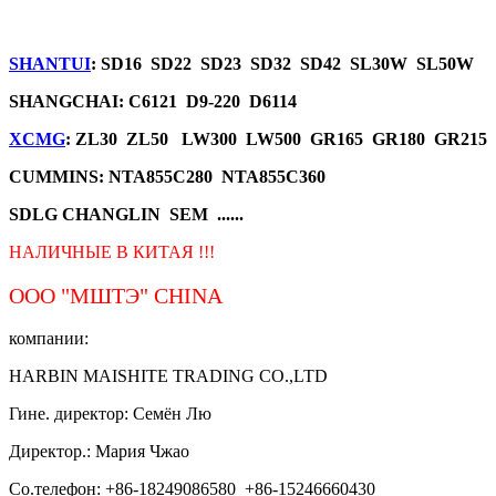
SHANTUI
: SD16 SD22 SD23 SD32 SD42 SL30W SL50W
SHANGCHAI: C6121 D9-220 D6114
XCMG
: ZL30 ZL50 LW300 LW500 GR165 GR180 GR215
CUMMINS: NTA855C280 NTA855C360
SDLG CHANGLIN SEM ......
НАЛИЧНЫЕ В КИТАЯ !!!
ООО "МШТЭ"
CHINA
компании:
HARBIN MAISHITE TRADING CO.,LTD
Гине. директор: Семён Лю
Директор.: Мария Чжао
Со.телефон: +86-18249086580 +86-15246660430