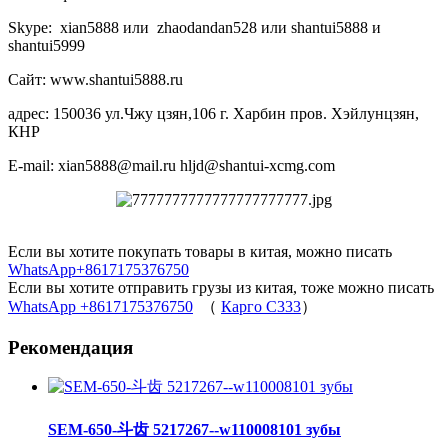
Skype: xian5888 или zhaodandan528 или shantui5888 и
shantui5999
Сайт: www.shantui5888.ru
адрес: 150036 ул.Чжу цзян,106 г. Харбин пров. Хэйлунцзян,
КНР
E-mail: xian5888@mail.ru hljd@shantui-xcmg.com
Если вы хотите покупать товары в китая, можно писать
WhatsApp+8617175376750
Если вы хотите отправить грузы из китая, тоже можно писать
WhatsApp +8617175376750
（
Карго C333
）
Рекомендация
SEM-650-斗齿 5217267--w110008101 зубы