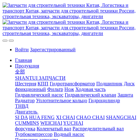
Войти
Зарегистрированный
Главная
Продукция
全部
SHANTUI ЗАПЧАСТИ
Шестерня
КПП
Гидротрансформатор
Подшипник
Диск
фрикционный
Фильтр
Нож
Ходовая часть
Гидравлический насос
Гидравлический клапан
Защита
Радиатор
Уплотнительное кольцо
Гидроцилиндр
ТНВД
Двигатель
SI DA
HUA FENG
XI CHAI
CHAO CHAI
SHANGCHAI
CUMMINS
WEICHAI
YUCHAI
форсунка
Коленчатый вал
Распределительный вал
Турбокомпрессор
Водный насос
Погрузчик запчасти