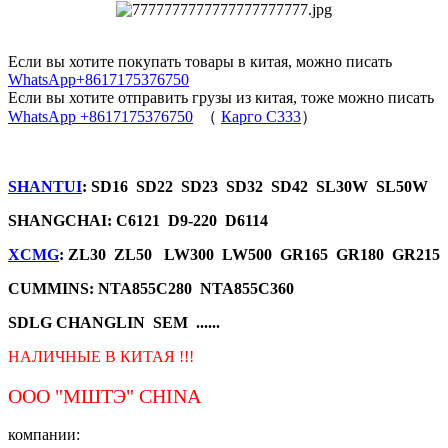
Если вы хотите покупать товары в китая, можно писать
WhatsApp+8617175376750
Если вы хотите отправить грузы из китая, тоже можно писать
WhatsApp +8617175376750
（
Карго C333
）
SHANTUI
: SD16 SD22 SD23 SD32 SD42 SL30W SL50W
SHANGCHAI: C6121 D9-220 D6114
XCMG
: ZL30 ZL50 LW300 LW500 GR165 GR180 GR215
CUMMINS: NTA855C280 NTA855C360
SDLG CHANGLIN SEM ......
НАЛИЧНЫЕ В КИТАЯ !!!
ООО "МШТЭ"
CHINA
компании: