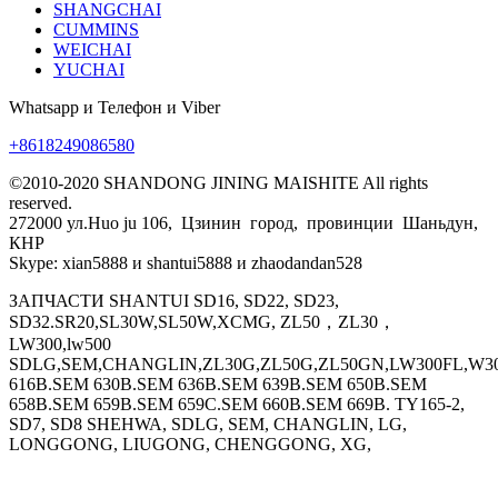
SHANGCHAI
CUMMINS
WEICHAI
YUCHAI
Whatsapp и Телефон и Viber
+8618249086580
©2010-2020 SHANDONG JINING MAISHITE All rights
reserved.
272000 ул.Huo ju 106, Цзинин город, провинции Шаньдун,
КНР
Skype: xian5888 и shantui5888 и zhaodandan528
ЗАПЧАСТИ SHANTUI SD16, SD22, SD23,
SD32.SR20,SL30W,SL50W,XCMG, ZL50，ZL30，
LW300,lw500
SDLG,SEM,CHANGLIN,ZL30G,ZL50G,ZL50GN,LW300FL,W30
616B.SEM 630B.SEM 636B.SEM 639B.SEM 650B.SEM
658B.SEM 659B.SEM 659C.SEM 660B.SEM 669B. TY165-2,
SD7, SD8 SHEHWA, SDLG, SEM, CHANGLIN, LG,
LONGGONG, LIUGONG, CHENGGONG, XG,