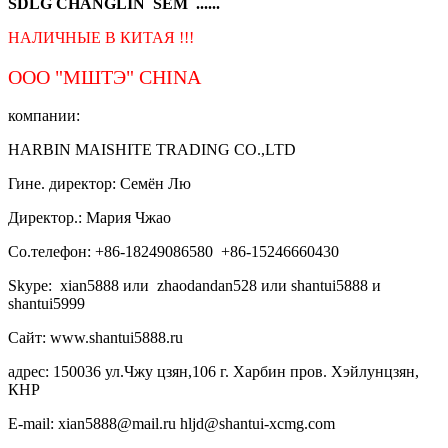
SDLG CHANGLIN SEM ......
НАЛИЧНЫЕ В КИТАЯ !!!
ООО "МШТЭ"
CHINA
компании:
HARBIN MAISHITE TRADING CO.,LTD
Гине. директор: Семён Лю
Директор.: Мария Чжао
Со.телефон: +86-18249086580 +86-15246660430
Skype: xian5888 или zhaodandan528 или shantui5888 и
shantui5999
Сайт: www.shantui5888.ru
адрес: 150036 ул.Чжу цзян,106 г. Харбин пров. Хэйлунцзян,
КНР
E-mail: xian5888@mail.ru hljd@shantui-xcmg.com