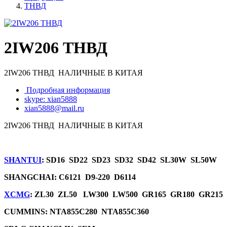
ТНВД
2IW206 ТНВД
2IW206 ТНВД НАЛИЧНЫЕ В КИТАЯ
Подробная информация
skype: xian5888
xian5888@mail.ru
2IW206 ТНВД НАЛИЧНЫЕ В КИТАЯ
SHANTUI
: SD16 SD22 SD23 SD32 SD42 SL30W SL50W
SHANGCHAI: C6121 D9-220 D6114
XCMG
: ZL30 ZL50 LW300 LW500 GR165 GR180 GR215
CUMMINS: NTA855C280 NTA855C360