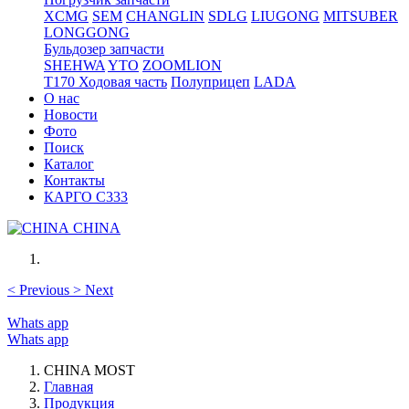
XCMG
SEM
CHANGLIN
SDLG
LIUGONG
MITSUBER
LONGGONG
Бульдозер запчасти
SHEHWA
YTO
ZOOMLION
T170 Ходовая часть
Полуприцеп
LADA
О нас
Новости
Фото
Поиск
Каталог
Контакты
КАРГО С333
CHINA
<
Previous
>
Next
Whats app
Whats app
CHINA MOST
Главная
Продукция