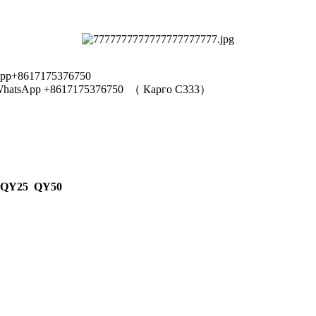
pp+8617175376750
hatsApp +8617175376750
（
Карго C333
）
 QY25 QY50