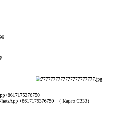
99
Р
pp+8617175376750
hatsApp +8617175376750
（
Карго C333
）