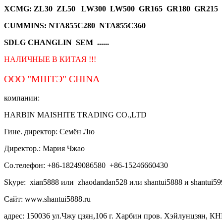
XCMG
: ZL30 ZL50 LW300 LW500 GR165 GR180 GR215
CUMMINS: NTA855C280 NTA855C360
SDLG CHANGLIN SEM ......
НАЛИЧНЫЕ В КИТАЯ !!!
ООО "МШТЭ"
CHINA
компании:
HARBIN MAISHITE TRADING CO.,LTD
Гине. директор: Семён Лю
Директор.: Мария Чжао
Со.телефон: +86-18249086580 +86-15246660430
Skype: xian5888 или zhaodandan528 или shantui5888 и shantui59
Сайт: www.shantui5888.ru
адрес: 150036 ул.Чжу цзян,106 г. Харбин пров. Хэйлунцзян, КН