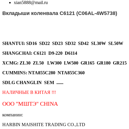
xian5888@mail.ru
Вкладыши коленвала C6121 (C06AL-
4
W
5738
)
SHANTUI
: SD16 SD22 SD23 SD32 SD42 SL30W SL50W
SHANGCHAI: C6121 D9-220 D6114
XCMG
: ZL30 ZL50 LW300 LW500 GR165 GR180 GR215
CUMMINS: NTA855C280 NTA855C360
SDLG CHANGLIN SEM ......
НАЛИЧНЫЕ В КИТАЯ !!!
ООО "МШТЭ"
CHINA
компании:
HARBIN MAISHITE TRADING CO.,LTD