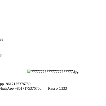
99
Р
pp+8617175376750
hatsApp +8617175376750
（
Карго C333
）