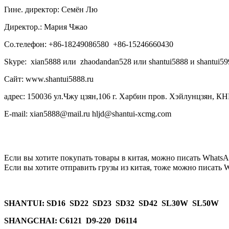
Гине. директор: Семён Лю
Директор.: Мария Чжао
Со.телефон: +86-18249086580 +86-15246660430
Skype: xian5888 или zhaodandan528 или shantui5888 и shantui59
Сайт: www.shantui5888.ru
адрес: 150036 ул.Чжу цзян,106 г. Харбин пров. Хэйлунцзян, КН
E-mail: xian5888@mail.ru hljd@shantui-xcmg.com
Если вы хотите покупать товары в китая, можно писать
WhatsA
Если вы хотите отправить грузы из китая, тоже можно писать
W
SHANTUI
: SD16 SD22 SD23 SD32 SD42 SL30W SL50W
SHANGCHAI: C6121 D9-220 D6114