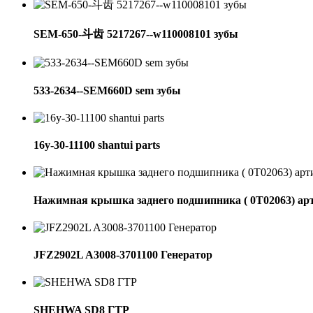
SEM-650-斗齿 5217267--w110008101 зубы
533-2634--SEM660D sem зубы
16y-30-11100 shantui parts
Нажимная крышка заднего подшипника ( 0Т02063) ар
JFZ2902L A3008-3701100 Генератор
SHEHWA SD8 ГТР