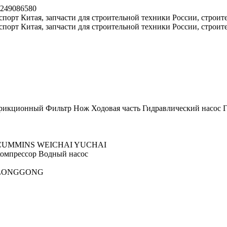
8249086580
рикционный
Фильтр
Нож
Ходовая часть
Гидравлический насос
Г
CUMMINS
WEICHAI
YUCHAI
омпрессор
Водный насос
LONGGONG