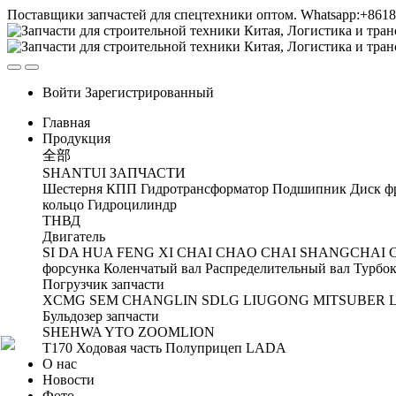
Поставщики запчастей для спецтехники оптом. Whatsapp:+861
Войти
Зарегистрированный
Главная
Продукция
全部
SHANTUI ЗАПЧАСТИ
Шестерня
КПП
Гидротрансформатор
Подшипник
Диск ф
кольцо
Гидроцилиндр
ТНВД
Двигатель
SI DA
HUA FENG
XI CHAI
CHAO CHAI
SHANGCHAI
форсунка
Коленчатый вал
Распределительный вал
Турбок
Погрузчик запчасти
XCMG
SEM
CHANGLIN
SDLG
LIUGONG
MITSUBER
Бульдозер запчасти
SHEHWA
YTO
ZOOMLION
T170 Ходовая часть
Полуприцеп
LADA
О нас
Новости
Фото