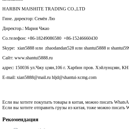
HARBIN MAISHITE TRADING CO.,LTD
Гине. директор: Семён Лю
Директор.: Мария Чжао
Со.телефон: +86-18249086580 +86-15246660430
Skype: xian5888 или zhaodandan528 или shantui5888 и shantui59
Сайт: www.shantui5888.ru
адрес: 150036 ул.Чжу цзян,106 г. Харбин пров. Хэйлунцзян, КН
E-mail: xian5888@mail.ru hljd@shantui-xcmg.com
Если вы хотите покупать товары в китая, можно писать
WhatsA
Если вы хотите отправить грузы из китая, тоже можно писать
W
Рекомендация