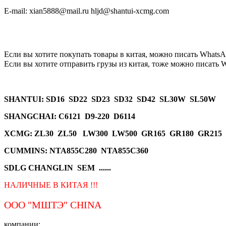
E-mail: xian5888@mail.ru hljd@shantui-xcmg.com
Если вы хотите покупать товары в китая, можно писать
WhatsA
Если вы хотите отправить грузы из китая, тоже можно писать
W
SHANTUI
: SD16 SD22 SD23 SD32 SD42 SL30W SL50W
SHANGCHAI: C6121 D9-220 D6114
XCMG
: ZL30 ZL50 LW300 LW500 GR165 GR180 GR215
CUMMINS: NTA855C280 NTA855C360
SDLG CHANGLIN SEM ......
НАЛИЧНЫЕ В КИТАЯ !!!
ООО "МШТЭ"
CHINA
компании: