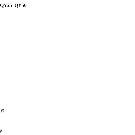
 QY25 QY50
99
Р