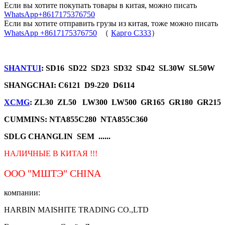
Если вы хотите покупать товары в китая, можно писать
WhatsApp+8617175376750
Если вы хотите отправить грузы из китая, тоже можно писать
WhatsApp +8617175376750
（
Карго C333
）
SHANTUI
: SD16 SD22 SD23 SD32 SD42 SL30W SL50W
SHANGCHAI: C6121 D9-220 D6114
XCMG
: ZL30 ZL50 LW300 LW500 GR165 GR180 GR215
CUMMINS: NTA855C280 NTA855C360
SDLG CHANGLIN SEM ......
НАЛИЧНЫЕ В КИТАЯ !!!
ООО "МШТЭ"
CHINA
компании:
HARBIN MAISHITE TRADING CO.,LTD