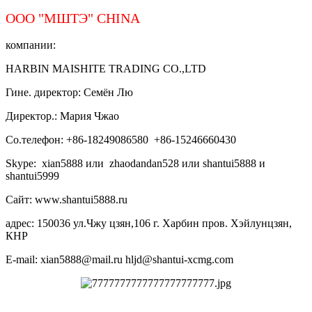
ООО "МШТЭ"
CHINA
компании:
HARBIN MAISHITE TRADING CO.,LTD
Гине. директор: Семён Лю
Директор.: Мария Чжао
Со.телефон: +86-18249086580 +86-15246660430
Skype: xian5888 или zhaodandan528 или shantui5888 и
shantui5999
Сайт: www.shantui5888.ru
адрес: 150036 ул.Чжу цзян,106 г. Харбин пров. Хэйлунцзян,
КНР
E-mail: xian5888@mail.ru hljd@shantui-xcmg.com