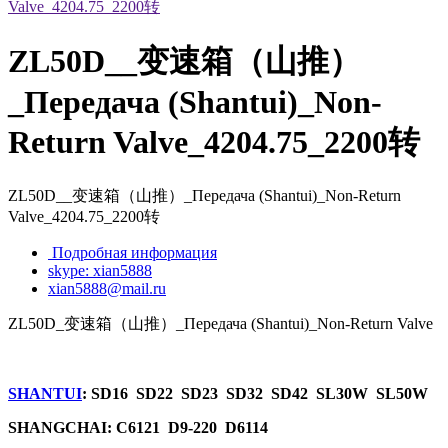
ZL50D__变速箱（山推）
_Передача (Shantui)_Non-
Return Valve_4204.75_2200转
ZL50D__变速箱（山推）_Передача (Shantui)_Non-Return
Valve_4204.75_2200转
Подробная информация
skype: xian5888
xian5888@mail.ru
ZL50D_变速箱（山推）_Передача (Shantui)_Non-Return Valve
SHANTUI
: SD16 SD22 SD23 SD32 SD42 SL30W SL50W
SHANGCHAI: C6121 D9-220 D6114