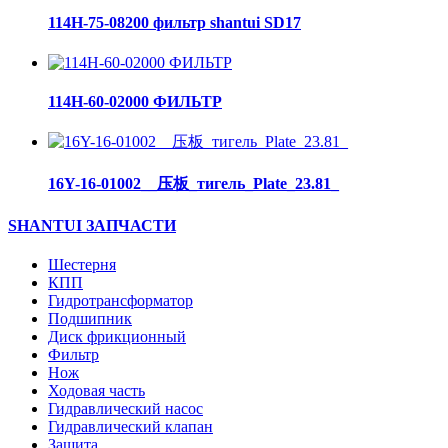
114H-75-08200 фильтр shantui SD17
114H-60-02000 ФИЛЬТР
16Y-16-01002__压板_тигель_Plate_23.81_
SHANTUI ЗАПЧАСТИ
Шестерня
КПП
Гидротрансформатор
Подшипник
Диск фрикционный
Фильтр
Нож
Ходовая часть
Гидравлический насос
Гидравлический клапан
Защита