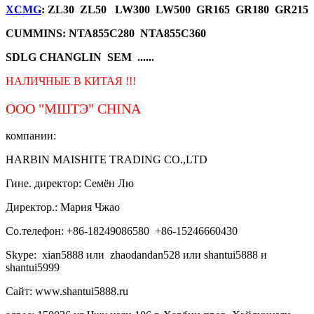
XCMG
: ZL30 ZL50 LW300 LW500 GR165 GR180 GR215
CUMMINS: NTA855C280 NTA855C360
SDLG CHANGLIN SEM ......
НАЛИЧНЫЕ В КИТАЯ !!!
ООО "МШТЭ"
CHINA
компании:
HARBIN MAISHITE TRADING CO.,LTD
Гине. директор: Семён Лю
Директор.: Мария Чжао
Со.телефон: +86-18249086580 +86-15246660430
Skype: xian5888 или zhaodandan528 или shantui5888 и
shantui5999
Сайт: www.shantui5888.ru