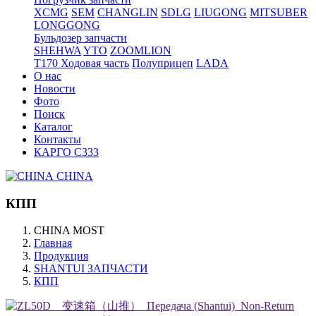
XCMG
SEM
CHANGLIN
SDLG
LIUGONG
MITSUBER
LONGGONG
Бульдозер запчасти
SHEHWA
YTO
ZOOMLION
T170 Ходовая часть
Полуприцеп
LADA
О нас
Новости
Фото
Поиск
Каталог
Контакты
КАРГО С333
CHINA
КПП
CHINA MOST
Главная
Продукция
SHANTUI ЗАПЧАСТИ
КПП