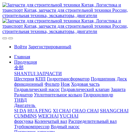
Войти
Зарегистрированный
Главная
Продукция
全部
SHANTUI ЗАПЧАСТИ
Шестерня
КПП
Гидротрансформатор
Подшипник
Диск
фрикционный
Фильтр
Нож
Ходовая часть
Гидравлический насос
Гидравлический клапан
Защита
Радиатор
Уплотнительное кольцо
Гидроцилиндр
ТНВД
Двигатель
SI DA
HUA FENG
XI CHAI
CHAO CHAI
SHANGCHAI
CUMMINS
WEICHAI
YUCHAI
форсунка
Коленчатый вал
Распределительный вал
Турбокомпрессор
Водный насос
Погрузчик запчасти