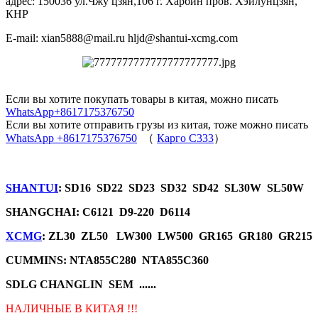
адрес: 150036 ул.Чжу цзян,106 г. Харбин пров. Хэйлунцзян,
КНР
E-mail: xian5888@mail.ru hljd@shantui-xcmg.com
Если вы хотите покупать товары в китая, можно писать
WhatsApp+8617175376750
Если вы хотите отправить грузы из китая, тоже можно писать
WhatsApp +8617175376750
（
Карго C333
）
SHANTUI
: SD16 SD22 SD23 SD32 SD42 SL30W SL50W
SHANGCHAI: C6121 D9-220 D6114
XCMG
: ZL30 ZL50 LW300 LW500 GR165 GR180 GR215
CUMMINS: NTA855C280 NTA855C360
SDLG CHANGLIN SEM ......
НАЛИЧНЫЕ В КИТАЯ !!!