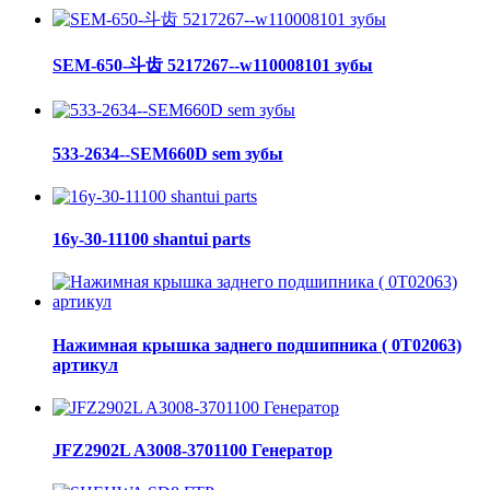
SEM-650-斗齿 5217267--w110008101 зубы
533-2634--SEM660D sem зубы
16y-30-11100 shantui parts
Нажимная крышка заднего подшипника ( 0Т02063)
артикул
JFZ2902L A3008-3701100 Генератор