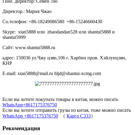
Гине. директор: Семён Лю
Директор.: Мария Чжао
Со.телефон: +86-18249086580 +86-15246660430
Skype: xian5888 или zhaodandan528 или shantui5888 и
shantui5999
Сайт: www.shantui5888.ru
адрес: 150036 ул.Чжу цзян,106 г. Харбин пров. Хэйлунцзян,
КНР
E-mail: xian5888@mail.ru hljd@shantui-xcmg.com
Если вы хотите покупать товары в китая, можно писать
WhatsApp+8617175376750
Если вы хотите отправить грузы из китая, тоже можно писать
WhatsApp +8617175376750
（
Карго C333
）
Рекомендация