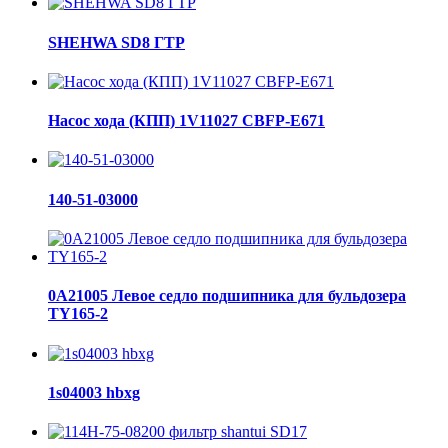
SHEHWA SD8 ГТР
Насос хода (КПП) 1V11027 CBFP-E671
140-51-03000
0A21005 Левое седло подшипника для бульдозера
TY165-2
1s04003 hbxg