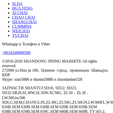
SI DA
HUA FENG
XI CHAI
CHAO CHAI
SHANGCHAI
CUMMINS
WEICHAI
YUCHAI
Whatsapp и Телефон и Viber
+8618249086580
©2010-2020 SHANDONG JINING MAISHITE All rights
reserved.
272000 ул.Huo ju 106, Цзинин город, провинции Шаньдун,
КНР
Skype: xian5888 и shantui5888 и zhaodandan528
ЗАПЧАСТИ SHANTUI SD16, SD22, SD23,
SD32.SR20,SL30W,SL50W,XCMG, ZL50，ZL30，
LW300,lw500
SDLG,SEM,CHANGLIN,ZL30G,ZL50G,ZL50GN,LW300FL,W30
616B.SEM 630B.SEM 636B.SEM 639B.SEM 650B.SEM
658B.SEM 659B.SEM 659C.SEM 660B.SEM 669B. TY165-2,