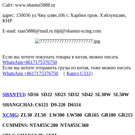
Сайт: www.shantui5888.ru
адрес: 150036 ул.Чжу цзян,106 г. Харбин пров. Хэйлунцзян,
КНР
E-mail: xian5888@mail.ru hljd@shantui-xcmg.com
Если вы хотите покупать товары в китая, можно писать
WhatsApp+8617175376750
Если вы хотите отправить грузы из китая, тоже можно писать
WhatsApp +8617175376750
（
Карго C333
）
SHANTUI
: SD16 SD22 SD23 SD32 SD42 SL30W SL50W
SHANGCHAI: C6121 D9-220 D6114
XCMG
: ZL30 ZL50 LW300 LW500 GR165 GR180 GR215
CUMMINS: NTA855C280 NTA855C360