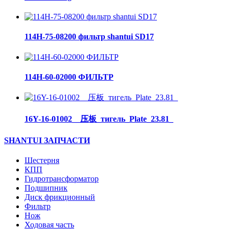
114H-75-08200 фильтр shantui SD17
114H-60-02000 ФИЛЬТР
16Y-16-01002__压板_тигель_Plate_23.81_
SHANTUI ЗАПЧАСТИ
Шестерня
КПП
Гидротрансформатор
Подшипник
Диск фрикционный
Фильтр
Нож
Ходовая часть