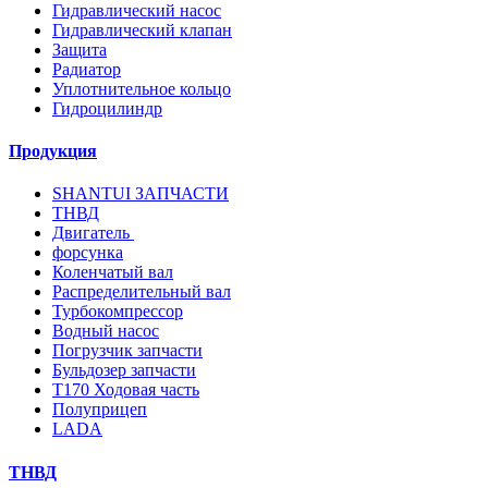
Гидравлический насос
Гидравлический клапан
Защита
Радиатор
Уплотнительное кольцо
Гидроцилиндр
Продукция
SHANTUI ЗАПЧАСТИ
ТНВД
Двигатель
форсунка
Коленчатый вал
Распределительный вал
Турбокомпрессор
Водный насос
Погрузчик запчасти
Бульдозер запчасти
T170 Ходовая часть
Полуприцеп
LADA
ТНВД