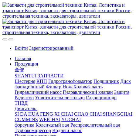
Войти
Зарегистрированный
Главная
Продукция
全部
SHANTUI ЗАПЧАСТИ
Шестерня
КПП
Гидротрансформатор
Подшипник
Диск
фрикционный
Фильтр
Нож
Ходовая часть
Гидравлический насос
Гидравлический клапан
Защита
Радиатор
Уплотнительное кольцо
Гидроцилиндр
ТНВД
Двигатель
SI DA
HUA FENG
XI CHAI
CHAO CHAI
SHANGCHAI
CUMMINS
WEICHAI
YUCHAI
форсунка
Коленчатый вал
Распределительный вал
Турбокомпрессор
Водный насос
Погрузчик запчасти