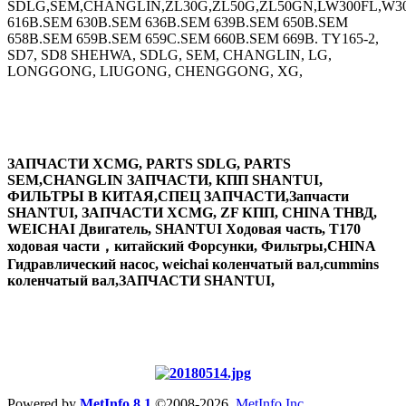
SDLG,SEM,CHANGLIN,ZL30G,ZL50G,ZL50GN,LW300FL,W30
616B.SEM 630B.SEM 636B.SEM 639B.SEM 650B.SEM
658B.SEM 659B.SEM 659C.SEM 660B.SEM 669B. TY165-2,
SD7, SD8 SHEHWA, SDLG, SEM, CHANGLIN, LG,
LONGGONG, LIUGONG, CHENGGONG, XG,
ЗАПЧАСТИ XCMG, PARTS SDLG, PARTS
SEM,CHANGLIN ЗАПЧАСТИ, КПП SHANTUI,
ФИЛЬТРЫ В КИТАЯ,СПЕЦ ЗАПЧАСТИ,Запчасти
SHANTUI, ЗАПЧАСТИ XCMG, ZF КПП, CHINA ТНВД,
WEICHAI Двигатель, SHANTUI Ходовая часть, T170
ходовая части，китайский Форсунки, Фильтры,CHINA
Гидравлический насос, weichai коленчатый вал,cummins
коленчатый вал,ЗАПЧАСТИ SHANTUI,
Powered by
MetInfo 8.1
©2008-2026
MetInfo Inc.