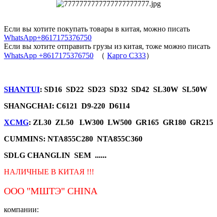
Если вы хотите покупать товары в китая, можно писать
WhatsApp+8617175376750
Если вы хотите отправить грузы из китая, тоже можно писать
WhatsApp +8617175376750
（
Карго C333
）
SHANTUI
: SD16 SD22 SD23 SD32 SD42 SL30W SL50W
SHANGCHAI: C6121 D9-220 D6114
XCMG
: ZL30 ZL50 LW300 LW500 GR165 GR180 GR215
CUMMINS: NTA855C280 NTA855C360
SDLG CHANGLIN SEM ......
НАЛИЧНЫЕ В КИТАЯ !!!
ООО "МШТЭ"
CHINA
компании: