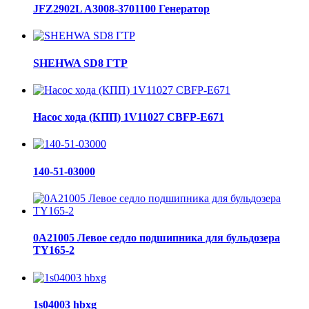
JFZ2902L A3008-3701100 Генератор
SHEHWA SD8 ГТР
Насос хода (КПП) 1V11027 CBFP-E671
140-51-03000
0A21005 Левое седло подшипника для бульдозера
TY165-2
1s04003 hbxg