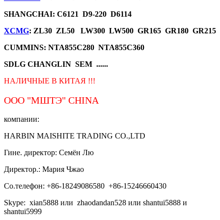
SHANGCHAI: C6121 D9-220 D6114
XCMG
: ZL30 ZL50 LW300 LW500 GR165 GR180 GR215
CUMMINS: NTA855C280 NTA855C360
SDLG CHANGLIN SEM ......
НАЛИЧНЫЕ В КИТАЯ !!!
ООО "МШТЭ"
CHINA
компании:
HARBIN MAISHITE TRADING CO.,LTD
Гине. директор: Семён Лю
Директор.: Мария Чжао
Со.телефон: +86-18249086580 +86-15246660430
Skype: xian5888 или zhaodandan528 или shantui5888 и
shantui5999