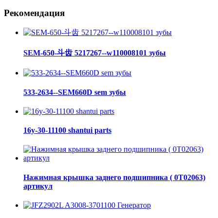
Рекомендация
SEM-650-斗齿 5217267--w110008101 зубы
533-2634--SEM660D sem зубы
16y-30-11100 shantui parts
Нажимная крышка заднего подшипника ( 0Т02063)
артикул