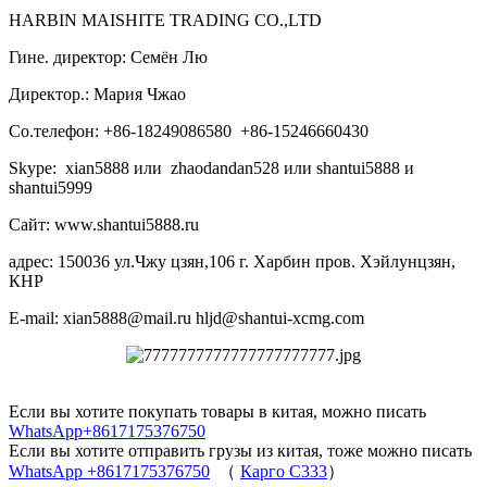
HARBIN MAISHITE TRADING CO.,LTD
Гине. директор: Семён Лю
Директор.: Мария Чжао
Со.телефон: +86-18249086580 +86-15246660430
Skype: xian5888 или zhaodandan528 или shantui5888 и
shantui5999
Сайт: www.shantui5888.ru
адрес: 150036 ул.Чжу цзян,106 г. Харбин пров. Хэйлунцзян,
КНР
E-mail: xian5888@mail.ru hljd@shantui-xcmg.com
Если вы хотите покупать товары в китая, можно писать
WhatsApp+8617175376750
Если вы хотите отправить грузы из китая, тоже можно писать
WhatsApp +8617175376750
（
Карго C333
）