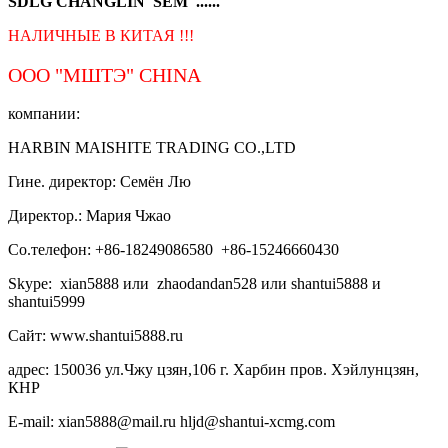
SDLG CHANGLIN SEM ......
НАЛИЧНЫЕ В КИТАЯ !!!
ООО "МШТЭ"
CHINA
компании:
HARBIN MAISHITE TRADING CO.,LTD
Гине. директор: Семён Лю
Директор.: Мария Чжао
Со.телефон: +86-18249086580 +86-15246660430
Skype: xian5888 или zhaodandan528 или shantui5888 и
shantui5999
Сайт: www.shantui5888.ru
адрес: 150036 ул.Чжу цзян,106 г. Харбин пров. Хэйлунцзян,
КНР
E-mail: xian5888@mail.ru hljd@shantui-xcmg.com