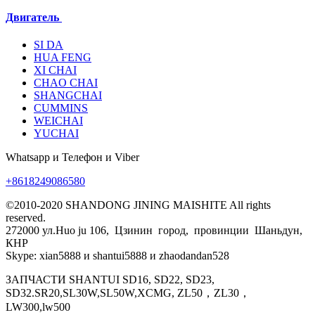
Двигатель
SI DA
HUA FENG
XI CHAI
CHAO CHAI
SHANGCHAI
CUMMINS
WEICHAI
YUCHAI
Whatsapp и Телефон и Viber
+8618249086580
©2010-2020 SHANDONG JINING MAISHITE All rights
reserved.
272000 ул.Huo ju 106, Цзинин город, провинции Шаньдун,
КНР
Skype: xian5888 и shantui5888 и zhaodandan528
ЗАПЧАСТИ SHANTUI SD16, SD22, SD23,
SD32.SR20,SL30W,SL50W,XCMG, ZL50，ZL30，
LW300,lw500